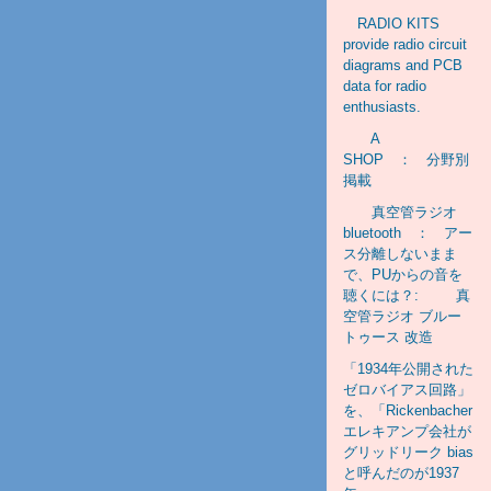
RADIO KITS
provide radio circuit
diagrams and PCB
data for radio
enthusiasts.
A
SHOP ： 分野別
掲載
真空管ラジオ
bluetooth ： アー
ス分離しないまま
で、PUからの音を
聴くには？: 真
空管ラジオ ブルー
トゥース 改造
「1934年公開された
ゼロバイアス回路」
を、「Rickenbacher
エレキアンプ会社が
グリッドリーク bias
と呼んだのが1937