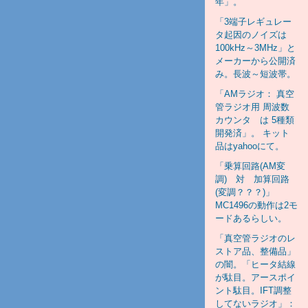
年」。
「3端子レギュレー
タ起因のノイズは
100kHz～3MHz」と
メーカーから公開済
み。長波～短波帯。
「AMラジオ： 真空
管ラジオ用 周波数
カウンタ は 5種類
開発済」。 キット
品はyahooにて。
「乗算回路(AM変
調) 対 加算回路
(変調？？？)」
MC1496の動作は2モ
ードあるらしい。
「真空管ラジオのレ
ストア品、整備品」
の闇。「ヒータ結線
が駄目。アースポイ
ント駄目。IFT調整
してないラジオ」：