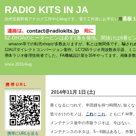
RADIO KITS IN JA
基板
信州安曇野発アナログ工作中心blogです。電子工作派にお手伝い
用
6Z-DH3Aのヒーターピンは必ず1番を接地。間抜けは6番ピ
amazon等での転売shopが多数ありますが、私とは無関係です。騙
12AU7ダイレクトコンバージョン製作。LC7265ラジオ周波数表示器、
導体ラジオ修理技術者でした。FA機械設計屋を35年やってます。画像多
since 2011/Aug
携帯URL
2014年11月 1日 (土)
寒くなるにつれて、半田鏝を持つ時間が､短くな
造りかけのモノは、
これ
と
これ
。ともにＦＭ帯
メンテナンス途中の市販ラジオは、今はない。
メンテナンスのネタは、5～6個はあるし、作
携帯にURLを送る