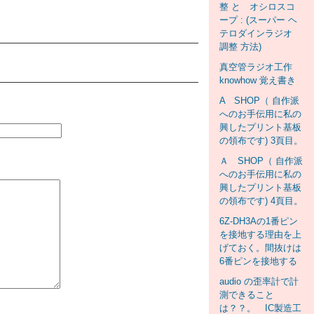
整 と オシロスコ
ープ : (スーパー ヘ
テロダインラジオ
調整 方法)
真空管ラジオ工作
knowhow 覚え書き
A SHOP（ 自作派
へのお手伝用に私の
興したプリント基板
の領布です) 3頁目。
Ａ SHOP（ 自作派
へのお手伝用に私の
興したプリント基板
の領布です) 4頁目。
6Z-DH3Aの1番ピン
を接地する理由を上
げておく。間抜けは
6番ピンを接地する
audio の歪率計で計
測できること
は？？。 IC製造工