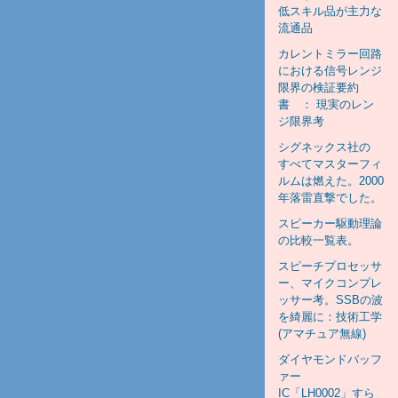
低スキル品が主力な
流通品
カレントミラー回路
における信号レンジ
限界の検証要約
書 ： 現実のレン
ジ限界考
シグネックス社の
すべてマスターフィ
ルムは燃えた。2000
年落雷直撃でした。
スピーカー駆動理論
の比較一覧表。
スピーチプロセッサ
ー、マイクコンプレ
ッサー考。SSBの波
を綺麗に：技術工学
(アマチュア無線)
ダイヤモンドバッフ
ァー
IC「LH0002」すら