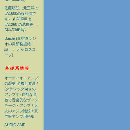
佐藤明弘（元三洋で
LA1600の設計者で
す）
(
LA1600 と
LA1260 の感度差 :
SN=53dB時
)
Daishi
(
真空管ラジ
オの局部発振確
認 ： オシロスコ
ープ
)
基礎系情報
オーディオ・アンプ
の歴史 名機と変遷 /
(クラシック向きの
アンプ？) 自然な音
色で音楽的なヴィン
テージ・アンプ / 大
人のアンプ比較 / 真
空管アンプ用語集
AUDIO AMP