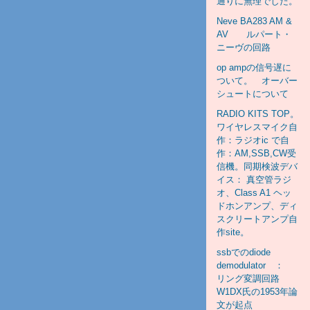
通りに無理でした。
Neve BA283 AM &
AV ルパート・
ニーヴの回路
op ampの信号遅に
ついて。 オーバー
シュートについて
RADIO KITS TOP。
ワイヤレスマイク自
作：ラジオic で自
作：AM,SSB,CW受
信機。同期検波デバ
イス： 真空管ラジ
オ、Class A1 ヘッ
ドホンアンプ、ディ
スクリートアンプ自
作site。
ssbでのdiode
demodulator ：
リング変調回路
W1DX氏の1953年論
文が起点