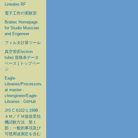
Lineales RF
電子工作の実験室
Brabec Homepage
for Studio Musician
and Engeneer
フィルタ計算ツール
真空管(Electron
tube) 規格表データ
ベース | トップペー
ジ
Eagle-
Libraries/Processors/Microchip
at master ·
chiengineer/Eagle-
Libraries · GitHub
JIS C 6102-1:1998
ＡＭ／ＦＭ放送受信
機試験方法 第１
部：一般的事項及び
可聴周波測定を含む