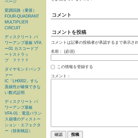
ページ
変調回路（乗算）
コメント
FOUR-QUADRANT
MULTIPLIER
CIRCUIT
コメントを投稿
ディスクリート パ
コメントは記事の投稿者が承認するまで表示さ
ワーアンプ基板 VFA
ー01 カスコードブ
名前：
(必須)
ートストラッ
プ ？？？？
この情報を登録する
ダイヤモンドバッフ
ァー
コメント：
IC「LH0002」すら
直線性が確保できな
い数式証明
ディスクリート パ
ワーアンプ基板
VFA-01 : 電流バラン
ス崩壊のディストー
ション・エフェクタ
ー（技術検証）