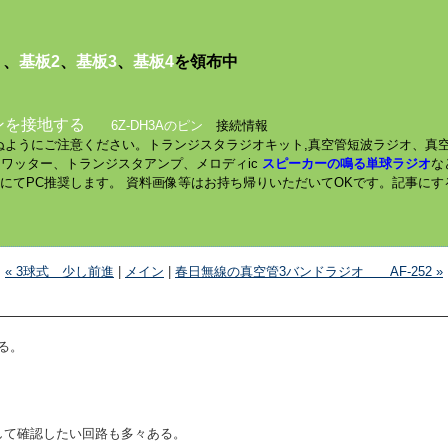
１
、
基板2
、
基板3
、
基板4
を領布中
ンを接地する
6Z-DH3Aのピン
接続情報
されぬようにご注意ください。トランジスタラジオキット,真空管短波ラジオ、真
ミニワッター、トランジスタアンプ、メロディic
スピーカーの鳴る単球ラジオ
な
数にてPC推奨します。 資料画像等はお持ち帰りいただいてOKです。記事に
« 3球式 少し前進
|
メイン
|
春日無線の真空管3バンドラジオ AF-252 »
る。
。
製して確認したい回路も多々ある。