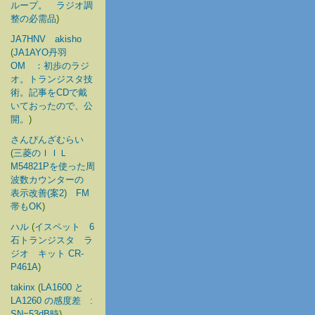
ループ。 ラジオ調
整の必需品
)
JA7HNV akisho
(
JA1AYO丹羽
OM ：初歩のラジ
オ。トランジスタ技
術。記事をCDで戴
いておったので、公
開。
)
さんぴんざむらい
(
三菱のＩＩＬ
M54821Pを使った周
波数カウンターの
表示改善(案2) FM
帯もOK
)
ハル
(
イスペット 6
石トランジスタ ラ
ジオ キット CR-
P461A
)
takinx
(
LA1600 と
LA1260 の感度差 :
SN=53dB時
)