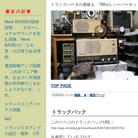
トランスバータの基板も 7Mhzレシーバーキ
最近の記事
Neve BA283の技術
説明 : エモーシ
ョナルサウンドを生
む回路。Neve
BA283 が「エモ
音」の王様である理
由
電流制御アンプ回路
: これ非リニア動
作。おまけに天地波
形が非対称でごまか
TOP PAGE
しようがないわ、こ
れ。
投稿時刻 22:50
録録 ★
|
個別ページ
トランスリニアバイ
アス回路
トラックバック
6e2
このページのトラックバックURL：
トランジスタアンプ
http://app.dcnblog.jp/t/trackback/549708/33035703
の設計・製作 172
を参照しているブログ: