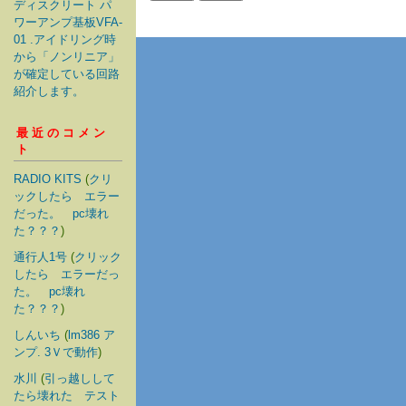
ディスクリート パ
ワーアンプ基板VFA-
01 .アイドリング時
から「ノンリニア」
が確定している回路
紹介します。
最近のコメン
ト
RADIO KITS
(
クリ
ックしたら エラー
だった。 pc壊れ
た？？？
)
通行人1号
(
クリック
したら エラーだっ
た。 pc壊れ
た？？？
)
しんいち
(
lm386 ア
ンプ. 3Ｖで動作
)
水川
(
引っ越しして
たら壊れた テスト