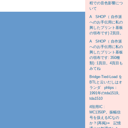
程での音色影響につ
いて
A SHOP（ 自作派
へのお手伝用に私の
興したプリント基板
の領布です) 2頁目。
A SHOP（ 自作派
へのお手伝用に私の
興したプリント基板
の領布です: 350種
類) :1頁目。4頁目も
みてね
Bridge-Tied-Load を
BTLと云いだしはオ
ランダ phlips：
1991年のtda1519。
tda1510
if段用IC :
MC1350P。振幅信
号を扱えるICなの
か？(再掲)⇒ 記憶