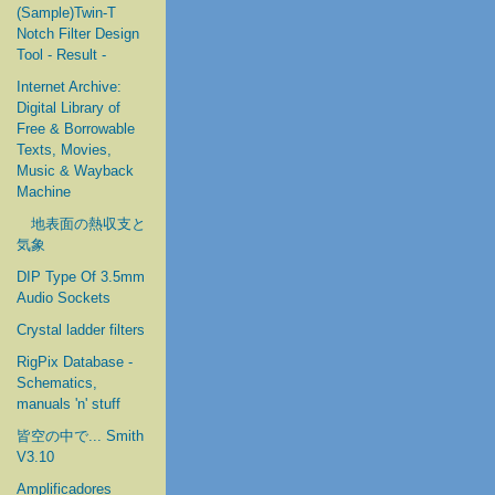
(Sample)Twin-T
Notch Filter Design
Tool - Result -
Internet Archive:
Digital Library of
Free & Borrowable
Texts, Movies,
Music & Wayback
Machine
地表面の熱収支と
気象
DIP Type Of 3.5mm
Audio Sockets
Crystal ladder filters
RigPix Database -
Schematics,
manuals 'n' stuff
皆空の中で... Smith
V3.10
Amplificadores