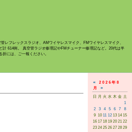
空管レフレックスラジオ、AMワイヤレスマイク、FMワイヤレスマイク、
ど計 614例。 真空管ラジオ修理記やFMチューナー修理記など。20代は半
する折には、ご一報ください。
«
2026年8
»
月
日
月
火
水
木
金
土
1
2
3
4
5
6
7
8
9
10
11
12
13
14
15
16
17
18
19
20
21
22
23
24
25
26
27
28
29