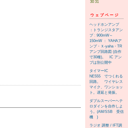
30
31
ウェブページ
ヘッドホンアンプ
：トランジスタアン
プ : 900mW～
150mW ： YAHAア
ンプ・Ｘ-yaha・TR
アンプ回路図 (自作
で30種)。 IC アン
プは別公開中
タイマーIC
NE555 でつくれる
回路。 ワイヤレス
マイク、ワンショッ
ト。遅延と発振。
ダブルスーパーヘテ
ロダインを自作しよ
う。(AM/SSB 受信
機 )
ラジオ 調整 / IFT調