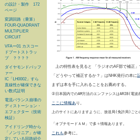
の設計・製作 172
ページ
変調回路（乗算）
FOUR-QUADRANT
MULTIPLIER
CIRCUIT
VFAー01 カスコー
ドブートストラッ
プ ？？？？
上の特性表を見ると 「ラジオのAF部で補正」
ダイヤモンドバッフ
ァー
「どうやって補正するか？」はNHK発行の本に
IC「LH0002」すら
まずは本を手に入れることをお薦めする。
直線性が確保できな
い数式証明
②
日本国内でのAM方法のエンファシスはARIB(
電流バランス崩壊の
ここに情報あ
り。
ディストーション・
エフェクター（技術
上のサイトにありますように、放送局(免許局)ごと
検証）
「オプチモードＡＭ」で多々情報あります。
アイドリング時から
「ノンリニア」が確
これも
参考に。
定している回路紹介