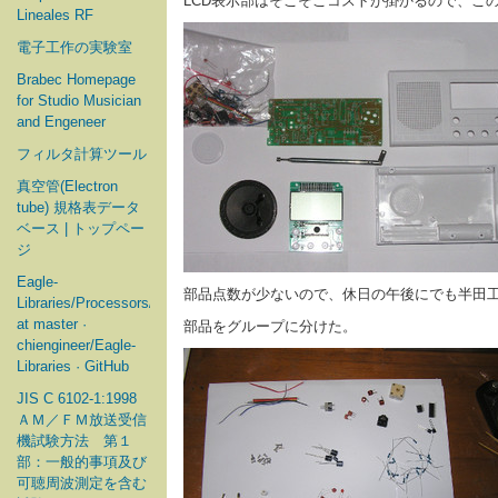
LCD表示部はそこそこコストが掛かるので、こ
Lineales RF
電子工作の実験室
Brabec Homepage
for Studio Musician
and Engeneer
フィルタ計算ツール
真空管(Electron
tube) 規格表データ
ベース | トップペー
ジ
Eagle-
部品点数が少ないので、休日の午後にでも半田
Libraries/Processors/Microchip
at master ·
部品をグループに分けた。
chiengineer/Eagle-
Libraries · GitHub
JIS C 6102-1:1998
ＡＭ／ＦＭ放送受信
機試験方法 第１
部：一般的事項及び
可聴周波測定を含む