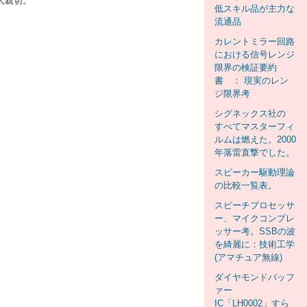
大親切。
低スキル品が主力な
流通品
カレントミラー回路
における信号レンジ
限界の検証要約
書 ： 現実のレン
ジ限界考
シグネックス社の
すべてマスターフィ
ルムは燃えた。2000
年落雷直撃でした。
スピーカー駆動理論
の比較一覧表。
スピーチプロセッサ
ー、マイクコンプレ
ッサー考。SSBの波
を綺麗に：技術工学
(アマチュア無線)
ダイヤモンドバッフ
ァー
IC「LH0002」すら