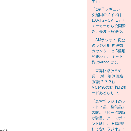
年」。
「3端子レギュレー
タ起因のノイズは
100kHz～3MHz」と
メーカーから公開済
み。長波～短波帯。
「AMラジオ： 真空
管ラジオ用 周波数
カウンタ は 5種類
開発済」。 キット
品はyahooにて。
「乗算回路(AM変
調) 対 加算回路
(変調？？？)」
MC1496の動作は2モ
ードあるらしい。
「真空管ラジオのレ
ストア品、整備品」
の闇。「ヒータ結線
が駄目。アースポイ
ント駄目。IFT調整
してないラジオ」：