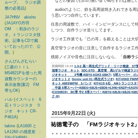
などの要因で凸凹の無い音で鳴らすのは難しい
ループ。 ラジオ調
整の必需品
)
audioのように、鉄を高周波焼き入れできる周
う思いつつ自作しています。
JA7HNV akisho
(
JA1AYO丹羽
任意の周波数で、ハイ・インピーダンスにして特
OM ：初歩のラジ
しつつ、自作ラジオ造りしてます。
オ。トランジスタ技
ラジオ工作派でも「己の耳」を鍛えることは大切
術。記事をCDで戴
いておったので、公
真空管ラジオの音に注意して自作するラジオ工
開。
)
残留ノイズや音色に注目しないなら、「
自称ラ
さんぴんざむらい
投稿時刻 18:49
1-V-2 高一再生式グリッド・リーク検波 ST
(
三菱のＩＩＬ
池管ラジオ キット
,
3DC-STD 真空管 高1ゲルマ検波ラ
M54821Pを使った周
ジオキット 3号機 (6BY6,6GK5,6BK7)
,
5球スーパー の
波数カウンターの
ジオキット 2
,
Genny unit 01 (再生式ラジオ)
,
KIT-006D F
キット AM/SW/FM 3バンド
,
KIT-619 6石 AMトランジス
表示改善(案2) FM
中波 6球スーパー(6BE6+6BJ6+6BD6+6JH6+6N2P+6AQ5)
帯もOK
)
(COSMOS) BC帯 中2 5球スーパ ｰ (6BY6+6BJ6+6BJ6+6BC
ク (0)
ハル
(
イスペット 6
石トランジスタ ラ
ジオ キット CR-
2015年9月22日 (火)
P461A
)
祐徳電子の 「FMラジオキット2
takinx
(
LA1600 と
LA1260 の感度差 :
＊＊＊＊＊＊＊＊＊＊＊＊＊＊＊＊＊＊＊＊＊
SN=53dB時
)