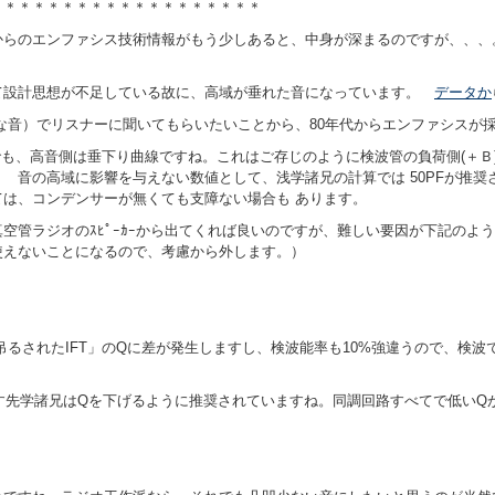
＊＊＊＊＊＊＊＊＊＊＊＊＊＊＊＊＊＊＊
からのエンファシス技術情報がもう少しあると、中身が深まるのですが、、、
て設計思想が不足している故に、高域が垂れた音になっています。
データか
な音）でリスナーに聞いてもらいたいことから、80年代からエンファシスが
でも、高音側は垂下り曲線ですね。これはご存じのように検波管の負荷側(＋Ｂ)
 音の高域に影響を与えない数値として、浅学諸兄の計算では 50PFが推奨さ
は、コンデンサーが無くても支障ない場合も あります。
空管ラジオのｽﾋﾟｰｶｰから出てくれば良いのですが、難しい要因が下記のよ
使えないことになるので、考慮から外します。）
るされたIFT」のQに差が発生しますし、検波能率も10%強違うので、検波
目指す先学諸兄はQを下げるように推奨されていますね。同調回路すべてで低いQ