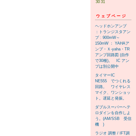
30
31
ウェブページ
ヘッドホンアンプ
：トランジスタアン
プ : 900mW～
150mW ： YAHAア
ンプ・Ｘ-yaha・TR
アンプ回路図 (自作
で30種)。 IC アン
プは別公開中
タイマーIC
NE555 でつくれる
回路。 ワイヤレス
マイク、ワンショッ
ト。遅延と発振。
ダブルスーパーヘテ
ロダインを自作しよ
う。(AM/SSB 受信
機 )
ラジオ 調整 / IFT調