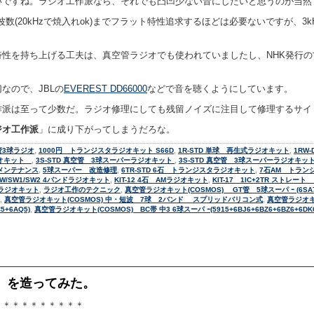
ですね。ラジオ工作派なら、それでも凸凹少ない音にしたいと思うのが当然
波数(20kHzで焼入れok)までフラット特性追求するほどは必要ないですが、
性を持ち上げる工夫は、真空管ラジオでも使われていましたし、NHK発行
なので、JBLの
EVEREST DD66000
などで音を聴くようにしています。
作派は至って少数だ。ラジオ修理にしても残留ノイズに注目して修理するサイ
ジオ工作派
」に成り下がってしまうだろな。
管3球ラジオ
,
1000円 トランジスタラジオキット S66D
,
1R-STD 単球 再生式ラジオキット
,
1RW
ジオキット
,
3S-STD 真空管 3球スーパーラジオキット
,
3S-STD 真空管 3球スーパーラジオキット 2号
メンテナンス
,
5球スーパー 改造修理
,
6TR-STD 6石 トランジスタラジオキット
,
7石AM トラン
M/MW/SW1/SW2 4バンドラジオキット
,
KIT-12 4石 AMラジオキット
,
KIT-17 1IC+2TR ストレー
タラジオキット
,
ラジオ工作のテクニック
,
真空管ラジオキット(COSMOS) GT管 5球スーパ ｰ (6SA7+6
,
真空管ラジオキット(COSMOS) 中・短波 7球 2バンド スプリッドバリコン式
,
真空管ラジオキ
5+6AQ5)
,
真空管ラジオキット(COSMOS) BC帯 中3 6球スーパ ｰ(5915+6BJ6+6BZ6+6BZ6+6DK6
」 を造ってみた。
＊＊＊＊＊＊＊＊＊＊