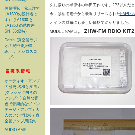
久し振りの半導体の半田工作です。2P3以来だ
佐藤明弘（元三洋で
今回は祐徳電子から最近リリースされた
FMラジ
LA1600の設計者で
す）
(
LA1600 と
オイラの財布にも優しい価格で助かりました。
LA1260 の感度差 :
ZHW-FM RDIO KIT2
SN=53dB時
)
MODEL NAMEは、
Daishi
(
真空管ラジ
オの局部発振確
認 ： オシロスコ
ープ
)
基礎系情報
オーディオ・アンプ
の歴史 名機と変遷 /
(クラシック向きの
アンプ？) 自然な音
色で音楽的なヴィン
テージ・アンプ / 大
人のアンプ比較 / 真
空管アンプ用語集
AUDIO AMP