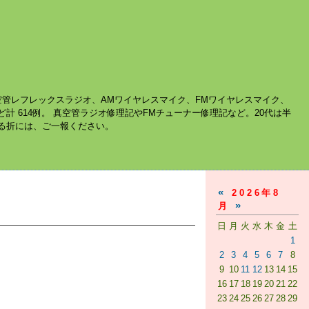
空管レフレックスラジオ、AMワイヤレスマイク、FMワイヤレスマイク、
ど計 614例。 真空管ラジオ修理記やFMチューナー修理記など。20代は半
する折には、ご一報ください。
«
2026年8
»
月
日
月
火
水
木
金
土
1
2
3
4
5
6
7
8
9
10
11
12
13
14
15
16
17
18
19
20
21
22
23
24
25
26
27
28
29