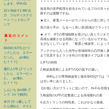
＊＊＊＊＊＊＊＊＊＊＊＊＊＊＊＊＊＊＊＊＊
します。VFA-01
放送局の音声処理を担当されているプロの方々
15Ｖ供給で1.4W 出
探すのは困難ですね。
力 フルディスクリ
ート ヘッドホンア
★元々、家電メーカーがラジオからの音に対し
ンプ
音の送り手が、なるべく良い音(高域がフラット
★ さて、IFTの帯域制限を受けない高１ラジオ
最近のコメン
高域を減衰させる回路になっているからですね。
ト
を少なくしています。「配置と検波管」によって
RADIO KITS
(
クリ
アンテナから入った信号が音域特性の凸凹無く真
ックしたら エラー
まで言及するとラジオ向けの安価タイプは全く
だった。 pc壊れ
た？？？
)
1,IFTの特性
通行人1号
(
クリック
2,検波負荷差によるIFTのQの低下の違い。
したら エラーだっ
6H6などの専用検波管と複合管6SQ7では「吊
た。 pc壊れ
は古い本にありました。
た？？？
)
Qが低い方がフラットに近いので、Hi-Fiを
しんいち
(
lm386 ア
ンプ. 3Ｖで動作
)
3,検波段のLPFの定数差による高域垂れの差
水川
(
引っ越しして
4,出力トランスの特性差。これがかなり曲者。
たら壊れた テスト