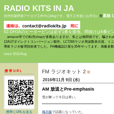
RADIO KITS IN JA
基板
信州安曇野発アナログ工作中心blogです。電子工作派にお手伝い
用
6Z-DH3Aのヒーターピンは必ず1番を接地。間抜けは6番ピ
amazon等での転売shopが多数ありますが、私とは無関係です。騙
12AU7ダイレクトコンバージョン製作。LC7265ラジオ周波数表示器、
導体ラジオ修理技術者でした。FA機械設計屋を35年やってます。画像多
since 2011/Aug
FM ラジオキット 2
携帯URL
2016年11月 9日 (水)
AM 放送とPre-emphasis
雪が舞って今日は寒い。
***********************************************
携帯にURLを送る
掲示版
で話題になっていた。