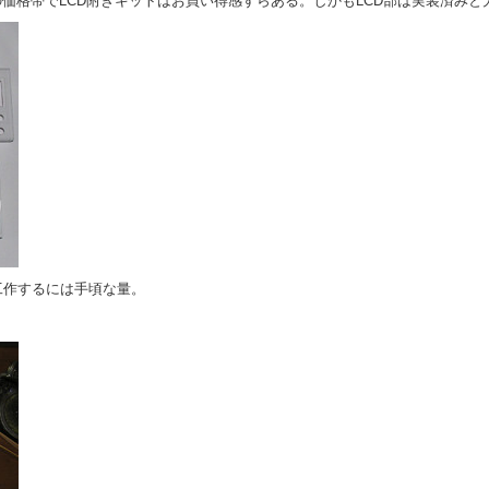
の価格帯でLCD附きキットはお買い得感すらある。しかもLCD部は実装済みと
工作するには手頃な量。