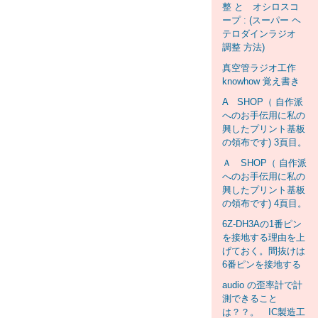
整 と オシロスコ
ープ : (スーパー ヘ
テロダインラジオ
調整 方法)
真空管ラジオ工作
knowhow 覚え書き
A SHOP（ 自作派
へのお手伝用に私の
興したプリント基板
の領布です) 3頁目。
Ａ SHOP（ 自作派
へのお手伝用に私の
興したプリント基板
の領布です) 4頁目。
6Z-DH3Aの1番ピン
を接地する理由を上
げておく。間抜けは
6番ピンを接地する
audio の歪率計で計
測できること
は？？。 IC製造工