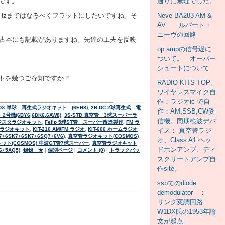
です。
通りに無理でした。
3kHzまではなるべくフラットにしたいですね。そ
Neve BA283 AM &
AV ルパート・
ニーヴの回路
の古本にも記載がありますね。先達の工夫を反映
op ampの信号遅に
ついて。 オーバー
シュートについて
トを幾つご存知ですか？
RADIO KITS TOP。
ワイヤレスマイク自
作：ラジオic で自
-DX 単球 再生式ラジオキット (6EH8)
,
2R-DC 2球再生式 電
作：AM,SSB,CW受
機(6BY6,6DK6,6AW8)
,
3S-STD 真空管 3球スーパーラ
信機。同期検波デバ
ジスタラジオキット
,
Felip 5球ST管 スーパー改造製作
,
FM ラ
ト ラジオキット
,
KIT-210 AM/FM ラジオ
,
KIT-600 ホームラジオ
イス： 真空管ラジ
SK7+6SK7+6SQ7+6V6)
,
真空管ラジオキット(COSMOS)
オ、Class A1 ヘッ
ット(COSMOS) 中波GT管7球スーパー
,
真空管ラジオキット
ドホンアンプ、ディ
+5AQ5)
,
録録 ★
|
個別ページ
|
コメント (0)
|
トラックバッ
スクリートアンプ自
作site。
ssbでのdiode
demodulator ：
リング変調回路
W1DX氏の1953年論
文が起点