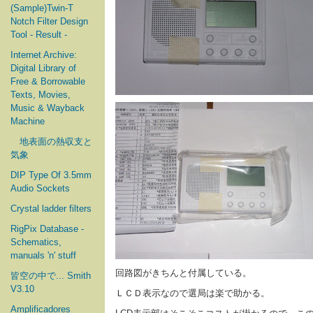
(Sample)Twin-T
Notch Filter Design
Tool - Result -
Internet Archive:
Digital Library of
Free & Borrowable
Texts, Movies,
Music & Wayback
Machine
地表面の熱収支と
気象
DIP Type Of 3.5mm
Audio Sockets
Crystal ladder filters
RigPix Database -
Schematics,
manuals 'n' stuff
回路図がきちんと付属している。
皆空の中で... Smith
V3.10
ＬＣＤ表示なので選局は楽で助かる。
Amplificadores