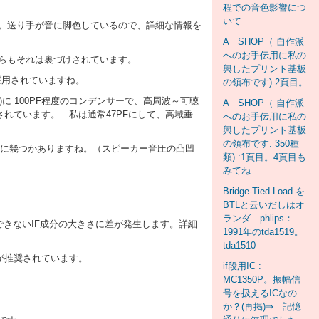
程での音色影響につ
いて
。送り手が音に脚色しているので、詳細な情報を
A SHOP（ 自作派
へのお手伝用に私の
らもそれは裏づけされています。
興したプリント基板
採用されていますね。
の領布です) 2頁目。
に 100PF程度のコンデンサーで、高周波～可聴
A SHOP（ 自作派
れています。 私は通常47PFにして、高域垂
へのお手伝用に私の
興したプリント基板
の領布です: 350種
うに幾つかありますね。（スピーカー音圧の凸凹
類) :1頁目。4頁目も
みてね
Bridge-Tied-Load を
BTLと云いだしはオ
ランダ phlips：
できないIF成分の大きさに差が発生します。詳細
1991年のtda1519。
tda1510
が推奨されています。
if段用IC :
MC1350P。振幅信
号を扱えるICなの
か？(再掲)⇒ 記憶