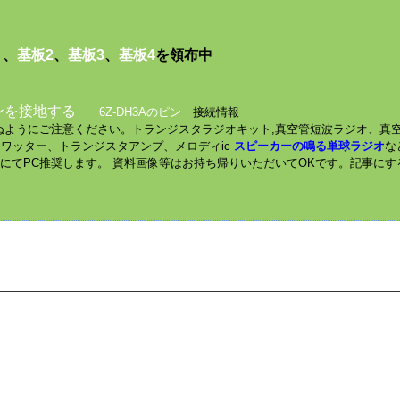
１
、
基板2
、
基板3
、
基板4
を領布中
ンを接地する
6Z-DH3Aのピン
接続情報
されぬようにご注意ください。トランジスタラジオキット,真空管短波ラジオ、真
ミニワッター、トランジスタアンプ、メロディic
スピーカーの鳴る単球ラジオ
な
数にてPC推奨します。 資料画像等はお持ち帰りいただいてOKです。記事に