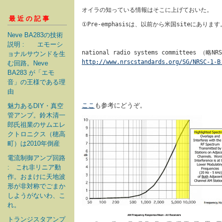
オイラの知っている情報はそこに上げておいた。
最近の記事
①Pre-emphasisは、以前から米国siteにあ
Neve BA283の技術
説明 : エモーシ
national radio systems committees （略NR
ョナルサウンドを生
http://www.nrscstandards.org/SG/NRSC-1-B
む回路。Neve
BA283 が「エモ
音」の王様である理
由
ここ
も参考にどうぞ。
魅力あるDIY・真空
管アンプ。鈴木清一
郎氏祖業のサムエレ
クトロニクス（穂高
町）は2010年倒産
電流制御アンプ回路
: これ非リニア動
作。おまけに天地波
形が非対称でごまか
しようがないわ、こ
れ。
トランジスタアンプ