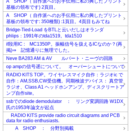
A SHOP（ 自作派へのお手伝用に私の興したプリント
基板の領布です) 2頁目。
A SHOP（ 自作派へのお手伝用に私の興したプリント
基板の領布です: 350種類) :1頁目。4頁目もみてね
Bridge-Tied-Load をBTLと云いだしはオランダ
phlips：1991年のtda1519。tda1510
if段用IC : MC1350P。振幅信号を扱えるICなのか？(再
掲)⇒ 記憶通りに無理でした。
Neve BA283 AM & AV ルパート・ニーヴの回路
op ampの信号遅について。 オーバーシュートについて
RADIO KITS TOP。ワイヤレスマイク自作：ラジオic で
自作：AM,SSB,CW受信機。同期検波デバイス： 真空管
ラジオ、Class A1 ヘッドホンアンプ、ディスクリートア
ンプ自作site。
ssbでのdiode demodulator ： リング変調回路 W1DX
氏の1953年論文が起点
RADIO KITS provide radio circuit diagrams and PCB
data for radio enthusiasts.
A SHOP ： 分野別掲載