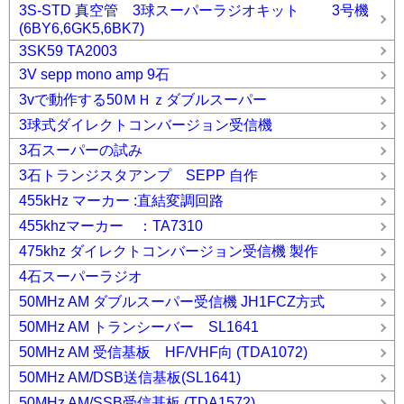
3S-STD 真空管 3球スーパーラジオキット 3号機
(6BY6,6GK5,6BK7)
3SK59 TA2003
3V sepp mono amp 9石
3vで動作する50ＭＨｚダブルスーパー
3球式ダイレクトコンバージョン受信機
3石スーパーの試み
3石トランジスタアンプ SEPP 自作
455kHz マーカー :直結変調回路
455khzマーカー ：TA7310
475khz ダイレクトコンバージョン受信機 製作
4石スーパーラジオ
50MHz AM ダブルスーパー受信機 JH1FCZ方式
50MHz AM トランシーバー SL1641
50MHz AM 受信基板 HF/VHF向 (TDA1072)
50MHz AM/DSB送信基板(SL1641)
50MHz AM/SSB受信基板 (TDA1572)