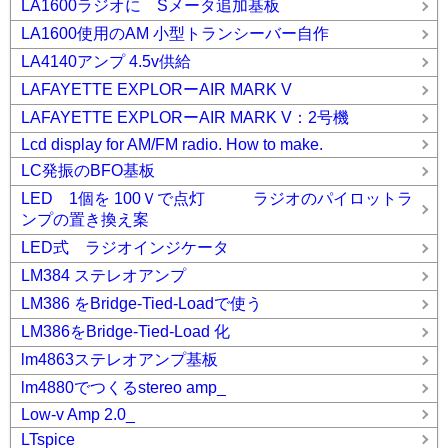
LA1600ラジオに Sメータ追加基板
LA1600使用のAM 小型トランシーバー自作
LA4140アンプ 4.5v供給
LAFAYETTE EXPLORーAIR MARK V
LAFAYETTE EXPLORーAIR MARK V：2号機
Lcd display for AM/FM radio. How to make.
LC発振のBFO基板
LED 1個を 100Ｖで点灯 ラジオのパイロットラ
ンプの置き換え案
LED式 ラジオインジケータ
LM384 ステレオアンプ
LM386 をBridge-Tied-Loadで使う
LM386をBridge-Tied-Load 化
lm4863ステレオアンプ基板
lm4880でつくるstereo amp_
Low-v Amp 2.0_
LTspice