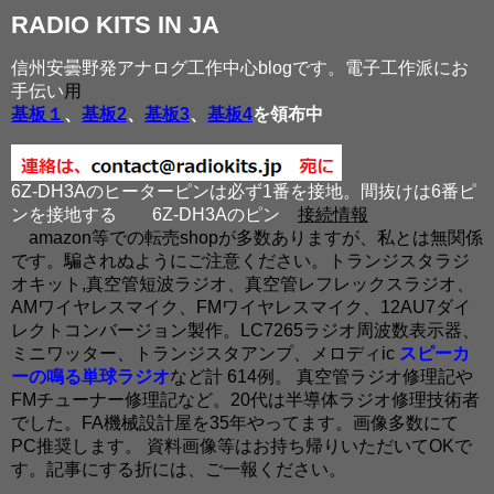
RADIO KITS IN JA
信州安曇野発アナログ工作中心blogです。電子工作派にお
手伝い
用
基板１
、
基板2
、
基板3
、
基板4
を領布中
6Z-DH3Aのヒーターピンは必ず1番を接地。間抜けは6番ピ
ンを接地する
6Z-DH3Aのピン
接続情報
amazon等での転売shopが多数ありますが、私とは無関係
です。騙されぬようにご注意ください。トランジスタラジ
オキット,真空管短波ラジオ、真空管レフレックスラジオ、
AMワイヤレスマイク、FMワイヤレスマイク、12AU7ダイ
レクトコンバージョン製作。LC7265ラジオ周波数表示器、
ミニワッター、トランジスタアンプ、メロディic
スピーカ
ーの鳴る単球ラジオ
など計 614例。 真空管ラジオ修理記や
FMチューナー修理記など。20代は半導体ラジオ修理技術者
でした。FA機械設計屋を35年やってます。画像多数にて
PC推奨します。 資料画像等はお持ち帰りいただいてOKで
す。記事にする折には、ご一報ください。