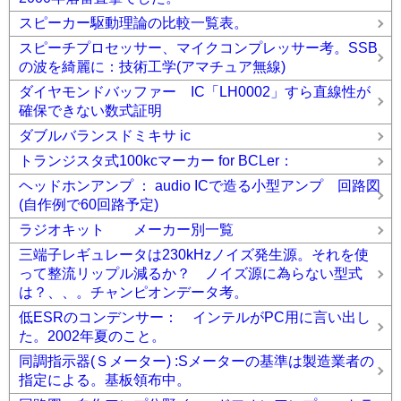
スピーカー駆動理論の比較一覧表。
スピーチプロセッサー、マイクコンプレッサー考。SSB
の波を綺麗に：技術工学(アマチュア無線)
ダイヤモンドバッファー IC「LH0002」すら直線性が
確保できない数式証明
ダブルバランスドミキサ ic
トランジスタ式100kcマーカー for BCLer：
ヘッドホンアンプ ： audio ICで造る小型アンプ 回路図
(自作例で60回路予定)
ラジオキット メーカー別一覧
三端子レギュレータは230kHzノイズ発生源。それを使
って整流リップル減るか？ ノイズ源に為らない型式
は？、、。チャンピオンデータ考。
低ESRのコンデンサー： インテルがPC用に言い出し
た。2002年夏のこと。
同調指示器(Ｓメーター) :Sメーターの基準は製造業者の
指定による。基板領布中。