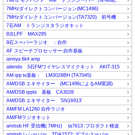
7MHz モノバンド AM トランシーバー（rk-96a)。
7MHzダイレクトコンバージョン(MC1496)
7MHzダイレクトコンバージョン(TA7320) 初号機
7石AM トランジスタラジオキット
8次LPF MAX295
9石スーパーラジオ ：自作
AF スピーチプロセッサー:自作基板
aimiya 6k4 amp
aitendo 3石FMワイヤレスマイクキット AKIT-315
AM qrp tx基板： LM3028BH (TA7045)
AM/DSB エキサイター (MC1496によるAM変調)
AM/DSB qrptx 基板 CA3028
AM/DSB エキサイター 'SN16913'
AM/FM LA1260 自作ラジオ
AM/FMラジオキット
am/ssb HF 受信機( 7MHz) ta7613 :プロダクト検波
am/ssb レシーバー TDA1572: ダブルスーパー