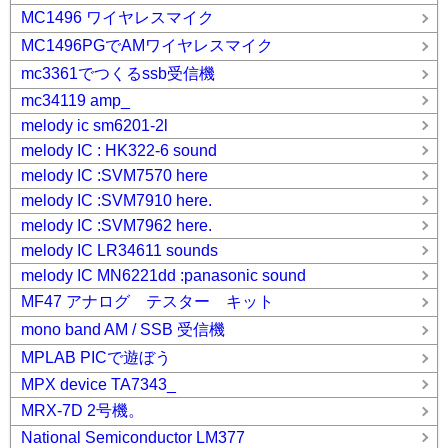
MC1496 ワイヤレスマイク
MC1496PGでAMワイヤレスマイク
mc3361でつくるssb受信機
mc34119 amp_
melody ic sm6201-2l
melody IC : HK322-6 sound
melody IC :SVM7570 here
melody IC :SVM7910 here.
melody IC :SVM7962 here.
melody IC LR34611 sounds
melody IC MN6221dd :panasonic sound
MF47 アナログ テスター キット
mono band AM / SSB 受信機
MPLAB PICで遊ぼう
MPX device TA7343_
MRX-7D 2号機。
National Semiconductor LM377