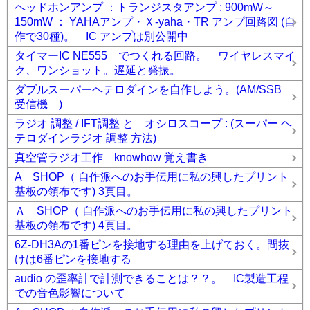
ヘッドホンアンプ ：トランジスタアンプ : 900mW～
150mW ： YAHAアンプ・Ｘ-yaha・TR アンプ回路図 (自
作で30種)。 IC アンプは別公開中
タイマーIC NE555 でつくれる回路。 ワイヤレスマイ
ク、ワンショット。遅延と発振。
ダブルスーパーヘテロダインを自作しよう。(AM/SSB
受信機 )
ラジオ 調整 / IFT調整 と オシロスコープ : (スーパー ヘ
テロダインラジオ 調整 方法)
真空管ラジオ工作 knowhow 覚え書き
A SHOP（ 自作派へのお手伝用に私の興したプリント
基板の領布です) 3頁目。
Ａ SHOP（ 自作派へのお手伝用に私の興したプリント
基板の領布です) 4頁目。
6Z-DH3Aの1番ピンを接地する理由を上げておく。間抜
けは6番ピンを接地する
audio の歪率計で計測できることは？？。 IC製造工程
での音色影響について