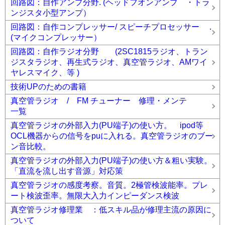
回路図：自作アンプ分野. (ヘッドフオンアンプ ・トラ
ンジスタ小型アンプ）
回路図：自作コンプレッサー/ スピーチプロセッサー .
(マイクコンプレッサー）
回路図：自作ラジオ分野 (2SC1815ラジオ、トラン
ジスタラジオ、再生式ラジオ、真空管ラジオ、AMワイ
ヤレスマイク、等 )
技術UPのための書籍
真空管ラジオ / FM チューナー 修理・メンテ
一覧
真空管ラジオの外部入力(PU端子)の使い方。 ipod等
OCL機器からの信号をpuに入れる。真空管ラジオのブー
ン音比較。
真空管ラジオの外部入力(PU端子)の使い方＆粗い実験。
「直流を流し出す音源」対応策
真空管ラジオの感度考察。音質。2極管検波能率。プレ
ート検波歪率。無限大入力インピーダンス検波
真空管ラジオ修理業 ：低スキル品が修理主流の原因に
ついて