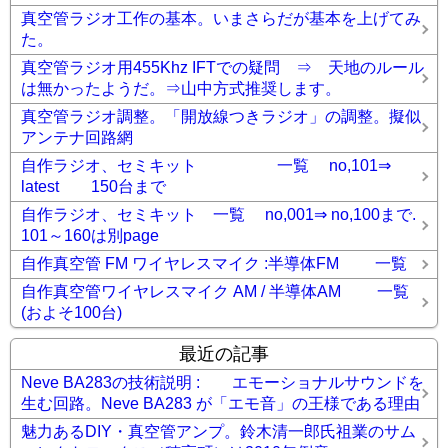
真空管ラジオ工作の基本。いまさらだが基本を上げてみ
た。
真空管ラジオ用455Khz IFTでの疑問 ⇒ 天地のルール
は無かったようだ。⇒山中方式推奨します。
真空管ラジオ調整。「開放線つきラジオ」の調整。擬似
アンテナ回路網
自作ラジオ、セミキット 一覧 no,101⇒
latest 150台まで
自作ラジオ、セミキット 一覧 no,001⇒ no,100まで.
101～160は別page
自作真空管 FM ワイヤレスマイク :半導体FM 一覧
自作真空管ワイヤレスマイク AM / 半導体AM 一覧
(およそ100台)
最近の記事
Neve BA283の技術説明 : エモーショナルサウンドを
生む回路。Neve BA283 が「エモ音」の王様である理由
魅力あるDIY・真空管アンプ。鈴木清一郎氏祖業のサム