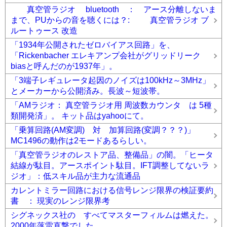
真空管ラジオ bluetooth ： アース分離しないま
まで、PUからの音を聴くには？: 真空管ラジオ ブ
ルートゥース 改造
「1934年公開されたゼロバイアス回路」を、
「Rickenbacher エレキアンプ会社がグリッドリーク
biasと呼んだのが1937年」。
「3端子レギュレータ起因のノイズは100kHz～3MHz」
とメーカーから公開済み。長波～短波帯。
「AMラジオ： 真空管ラジオ用 周波数カウンタ は 5種
類開発済」。 キット品はyahooにて。
「乗算回路(AM変調) 対 加算回路(変調？？？)」
MC1496の動作は2モードあるらしい。
「真空管ラジオのレストア品、整備品」の闇。「ヒータ
結線が駄目。アースポイント駄目。IFT調整してないラ
ジオ」：低スキル品が主力な流通品
カレントミラー回路における信号レンジ限界の検証要約
書 ： 現実のレンジ限界考
シグネックス社の すべてマスターフィルムは燃えた。
2000年落雷直撃でした。