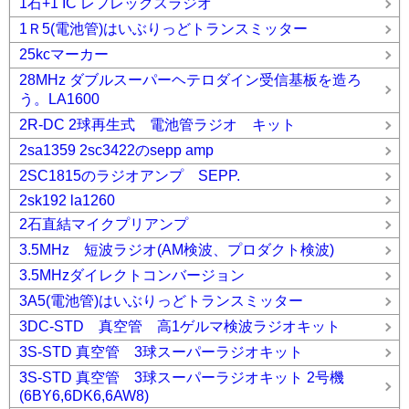
1石+1 IC レフレックスラジオ
1Ｒ5(電池管)はいぶりっどトランスミッター
25kcマーカー
28MHz ダブルスーパーヘテロダイン受信基板を造ろ
う。LA1600
2R-DC 2球再生式 電池管ラジオ キット
2sa1359 2sc3422のsepp amp
2SC1815のラジオアンプ SEPP.
2sk192 la1260
2石直結マイクプリアンプ
3.5MHz 短波ラジオ(AM検波、プロダクト検波)
3.5MHzダイレクトコンバージョン
3A5(電池管)はいぶりっどトランスミッター
3DC-STD 真空管 高1ゲルマ検波ラジオキット
3S-STD 真空管 3球スーパーラジオキット
3S-STD 真空管 3球スーパーラジオキット 2号機
(6BY6,6DK6,6AW8)