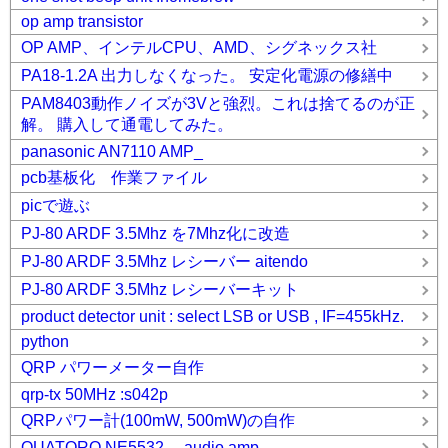
op amp transistor
OP AMP、インテルCPU、AMD、シグネックス社
PA18-1.2A 出力しなくなった。 安定化電源の修繕中
PAM8403動作ノイズが3Vと強烈。これは捨てるのが正
解。 購入して通電してみた。
panasonic AN7110 AMP_
pcb基板化 作業ファイル
picで遊ぶ
PJ-80 ARDF 3.5Mhz を7Mhz化に改造
PJ-80 ARDF 3.5Mhz レシーバー aitendo
PJ-80 ARDF 3.5Mhz レシーバーキット
product detector unit : select LSB or USB , IF=455kHz.
python
QRP パワーメーター自作
qrp-tx 50MHz :s042p
QRPパワー計(100mW, 500mW)の自作
QUATORO NE5532 audio amp