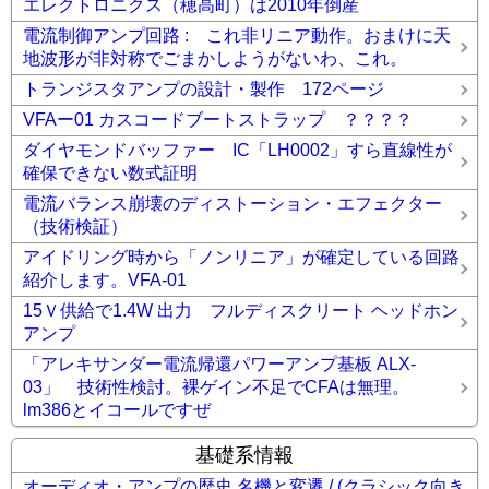
エレクトロニクス（穂高町）は2010年倒産
電流制御アンプ回路 : これ非リニア動作。おまけに天
地波形が非対称でごまかしようがないわ、これ。
トランジスタアンプの設計・製作 172ページ
VFAー01 カスコードブートストラップ ？？？？
ダイヤモンドバッファー IC「LH0002」すら直線性が
確保できない数式証明
電流バランス崩壊のディストーション・エフェクター
（技術検証）
アイドリング時から「ノンリニア」が確定している回路
紹介します。VFA-01
15Ｖ供給で1.4W 出力 フルディスクリート ヘッドホン
アンプ
「アレキサンダー電流帰還パワーアンプ基板 ALX-
03」 技術性検討。裸ゲイン不足でCFAは無理。
lm386とイコールですぜ
基礎系情報
オーディオ・アンプの歴史 名機と変遷 / (クラシック向き