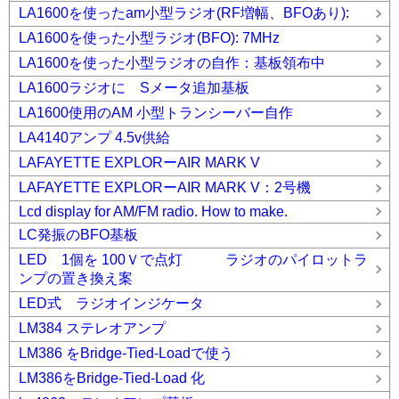
LA1600を使ったam小型ラジオ(RF増幅、BFOあり):
LA1600を使った小型ラジオ(BFO): 7MHz
LA1600を使った小型ラジオの自作：基板領布中
LA1600ラジオに Sメータ追加基板
LA1600使用のAM 小型トランシーバー自作
LA4140アンプ 4.5v供給
LAFAYETTE EXPLORーAIR MARK V
LAFAYETTE EXPLORーAIR MARK V：2号機
Lcd display for AM/FM radio. How to make.
LC発振のBFO基板
LED 1個を 100Ｖで点灯 ラジオのパイロットラ
ンプの置き換え案
LED式 ラジオインジケータ
LM384 ステレオアンプ
LM386 をBridge-Tied-Loadで使う
LM386をBridge-Tied-Load 化