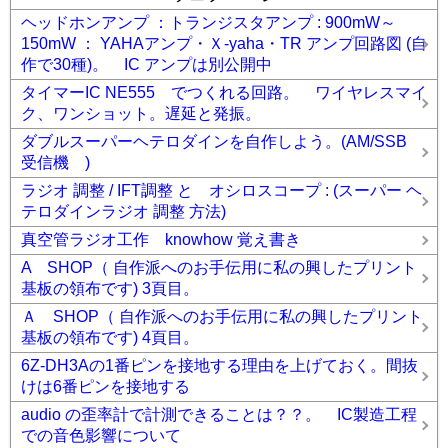
ヘッドホンアンプ ：トランジスタアンプ : 900mW～
150mW ： YAHAアンプ・Ｘ-yaha・TR アンプ回路図 (自
作で30種)。 IC アンプは別公開中
タイマーIC NE555 でつくれる回路。 ワイヤレスマイ
ク、ワンショット。遅延と発振。
ダブルスーパーヘテロダインを自作しよう。(AM/SSB
受信機 )
ラジオ 調整 / IFT調整 と オシロスコープ : (スーパー ヘ
テロダインラジオ 調整 方法)
真空管ラジオ工作 knowhow 覚え書き
A SHOP（ 自作派へのお手伝用に私の興したプリント
基板の領布です) 3頁目。
Ａ SHOP（ 自作派へのお手伝用に私の興したプリント
基板の領布です) 4頁目。
6Z-DH3Aの1番ピンを接地する理由を上げておく。間抜
けは6番ピンを接地する
audio の歪率計で計測できることは？？。 IC製造工程
での音色影響について