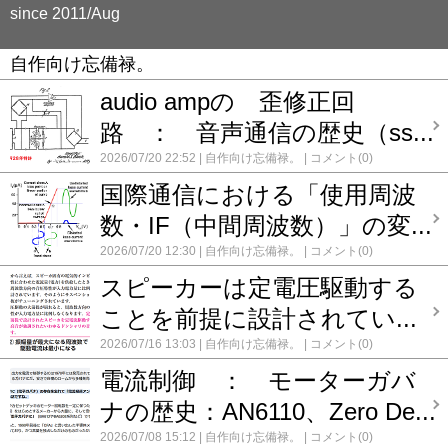
since 2011/Aug
自作向け忘備禄。
audio ampの 歪修正回
路 ： 音声通信の歴史（ss...
2026/07/20 22:52
自作向け忘備禄。
コメント(0)
国際通信における「使用周波
数・IF（中間周波数）」の変...
2026/07/20 12:30
自作向け忘備禄。
コメント(0)
スピーカーは定電圧駆動する
ことを前提に設計されてい...
2026/07/16 13:03
自作向け忘備禄。
コメント(0)
電流制御 ： モーターガバ
ナの歴史：AN6110、Zero De...
2026/07/08 15:12
自作向け忘備禄。
コメント(0)