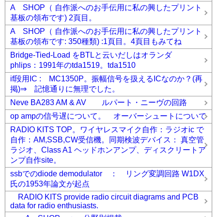
A SHOP（ 自作派へのお手伝用に私の興したプリント
基板の領布です) 2頁目。
A SHOP（ 自作派へのお手伝用に私の興したプリント
基板の領布です: 350種類) :1頁目。4頁目もみてね
Bridge-Tied-Load をBTLと云いだしはオランダ
phlips：1991年のtda1519。tda1510
if段用IC : MC1350P。振幅信号を扱えるICなのか？(再
掲)⇒ 記憶通りに無理でした。
Neve BA283 AM & AV ルパート・ニーヴの回路
op ampの信号遅について。 オーバーシュートについて
RADIO KITS TOP。ワイヤレスマイク自作：ラジオic で
自作：AM,SSB,CW受信機。同期検波デバイス： 真空管
ラジオ、Class A1 ヘッドホンアンプ、ディスクリートア
ンプ自作site。
ssbでのdiode demodulator ： リング変調回路 W1DX
氏の1953年論文が起点
RADIO KITS provide radio circuit diagrams and PCB
data for radio enthusiasts.