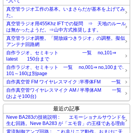
ついて
真空管ラジオ工作の基本。いまさらだが基本を上げてみ
た。
真空管ラジオ用455Khz IFTでの疑問 ⇒ 天地のルール
は無かったようだ。⇒山中方式推奨します。
真空管ラジオ調整。「開放線つきラジオ」の調整。擬似
アンテナ回路網
自作ラジオ、セミキット 一覧 no,101⇒
latest 150台まで
自作ラジオ、セミキット 一覧 no,001⇒ no,100まで.
101～160は別page
自作真空管 FM ワイヤレスマイク :半導体FM 一覧
自作真空管ワイヤレスマイク AM / 半導体AM 一覧
(およそ100台)
最近の記事
Neve BA283の技術説明 : エモーショナルサウンドを
生む回路。Neve BA283 が「エモ音」の王様である理由
電流制御アンプ回路 : これ非リニア動作。おまけに天