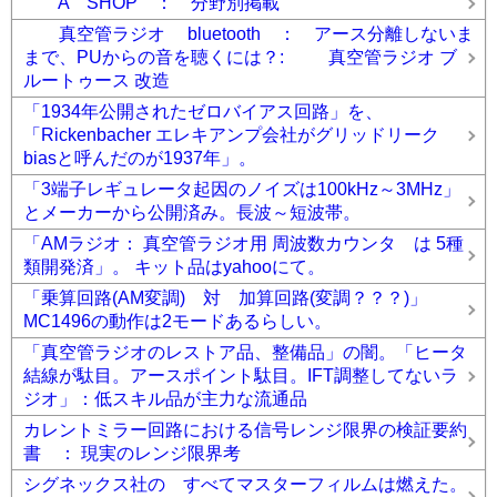
A SHOP ： 分野別掲載
真空管ラジオ bluetooth ： アース分離しないま
まで、PUからの音を聴くには？: 真空管ラジオ ブ
ルートゥース 改造
「1934年公開されたゼロバイアス回路」を、
「Rickenbacher エレキアンプ会社がグリッドリーク
biasと呼んだのが1937年」。
「3端子レギュレータ起因のノイズは100kHz～3MHz」
とメーカーから公開済み。長波～短波帯。
「AMラジオ： 真空管ラジオ用 周波数カウンタ は 5種
類開発済」。 キット品はyahooにて。
「乗算回路(AM変調) 対 加算回路(変調？？？)」
MC1496の動作は2モードあるらしい。
「真空管ラジオのレストア品、整備品」の闇。「ヒータ
結線が駄目。アースポイント駄目。IFT調整してないラ
ジオ」：低スキル品が主力な流通品
カレントミラー回路における信号レンジ限界の検証要約
書 ： 現実のレンジ限界考
シグネックス社の すべてマスターフィルムは燃えた。