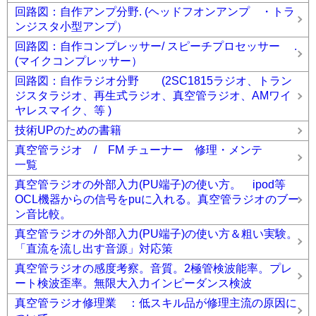
回路図：自作アンプ分野. (ヘッドフオンアンプ ・トラ
ンジスタ小型アンプ）
回路図：自作コンプレッサー/ スピーチプロセッサー .
(マイクコンプレッサー）
回路図：自作ラジオ分野 (2SC1815ラジオ、トラン
ジスタラジオ、再生式ラジオ、真空管ラジオ、AMワイ
ヤレスマイク、等 )
技術UPのための書籍
真空管ラジオ / FM チューナー 修理・メンテ
一覧
真空管ラジオの外部入力(PU端子)の使い方。 ipod等
OCL機器からの信号をpuに入れる。真空管ラジオのブー
ン音比較。
真空管ラジオの外部入力(PU端子)の使い方＆粗い実験。
「直流を流し出す音源」対応策
真空管ラジオの感度考察。音質。2極管検波能率。プレ
ート検波歪率。無限大入力インピーダンス検波
真空管ラジオ修理業 ：低スキル品が修理主流の原因に