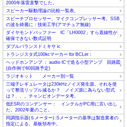
2000年落雷直撃でした。
スピーカー駆動理論の比較一覧表。
スピーチプロセッサー、マイクコンプレッサー考。SSB
の波を綺麗に：技術工学(アマチュア無線)
ダイヤモンドバッファー IC「LH0002」すら直線性が
確保できない数式証明
ダブルバランスドミキサ ic
トランジスタ式100kcマーカー for BCLer：
ヘッドホンアンプ ： audio ICで造る小型アンプ 回路図
(自作例で60回路予定)
ラジオキット メーカー別一覧
三端子レギュレータは230kHzノイズ発生源。それを使
って整流リップル減るか？ ノイズ源に為らない型式
は？、、。チャンピオンデータ考。
低ESRのコンデンサー： インテルがPC用に言い出し
た。2002年夏のこと。
同調指示器(Ｓメーター) :Sメーターの基準は製造業者の
指定による。基板領布中。