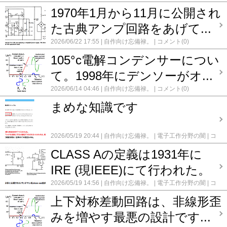
1970年1月から11月に公開され
た古典アンプ回路をあげて...
2026/06/22 17:55
自作向け忘備禄。
コメント(0)
105°c電解コンデンサーについ
て。1998年にデンソーがオ...
2026/06/14 04:46
自作向け忘備禄。
コメント(0)
まめな知識です
2026/05/19 20:44
自作向け忘備禄。
電子工作分野の闇
コ
メント(0)
CLASS Aの定義は1931年に
IRE (現IEEE)にて行われた。
2026/05/19 14:56
自作向け忘備禄。
電子工作分野の闇
コ
メント(0)
上下対称差動回路は、非線形歪
みを増やす最悪の設計です...