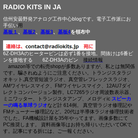
RADIO KITS IN JA
信州安曇野発アナログ工作中心blogです。電子工作派にお
手伝い
用
基板１
、
基板2
、
基板3
、
基板4
を領布中
6Z-DH3Aのヒーターピンは必ず1番を接地。間抜けは6番ピ
ンを接地する
6Z-DH3Aのピン
接続情報
amazon等での転売shopが多数ありますが、私とは無関係
です。騙されぬようにご注意ください。トランジスタラジ
オキット,真空管短波ラジオ、真空管レフレックスラジオ、
AMワイヤレスマイク、FMワイヤレスマイク、12AU7ダイ
レクトコンバージョン製作。LC7265ラジオ周波数表示器、
ミニワッター、トランジスタアンプ、メロディic
スピーカ
ーの鳴る単球ラジオ
など計 614例。 真空管ラジオ修理記や
FMチューナー修理記など。20代は半導体ラジオ修理技術者
でした。FA機械設計屋を35年やってます。画像多数にて
PC推奨します。 資料画像等はお持ち帰りいただいてOKで
す。記事にする折には、ご一報ください。