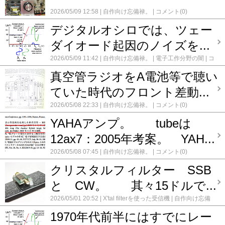
2026/05/09 12:58
自作向け忘備禄。
コメント(0)
デジタルオシロでは、ツェー
ダイオード起因のノイズを...
2026/05/09 11:42
自作向け忘備禄。
電子工作分野の闇
コ
メント(0)
真空管ラジオをA電池等で聴い
ていた時代のフロント差動...
2026/05/08 22:33
自作向け忘備禄。
コメント(0)
YAHAアンプ。 tubeは
12ax7：2005年考案。 YAH...
2026/05/08 07:45
自作向け忘備禄。
コメント(0)
クリスタルフィルター SSB
と CW。 其々15ドルで...
2026/05/01 20:52
X'tal filterを使った受信機
自作向け忘備
禄。
コメント(0)
1970年代前半にはすでにレー