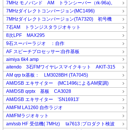
7MHz モノバンド AM トランシーバー（rk-96a)。
7MHzダイレクトコンバージョン(MC1496)
7MHzダイレクトコンバージョン(TA7320) 初号機
7石AM トランジスタラジオキット
8次LPF MAX295
9石スーパーラジオ ：自作
AF スピーチプロセッサー:自作基板
aimiya 6k4 amp
aitendo 3石FMワイヤレスマイクキット AKIT-315
AM qrp tx基板： LM3028BH (TA7045)
AM/DSB エキサイター (MC1496によるAM変調)
AM/DSB qrptx 基板 CA3028
AM/DSB エキサイター 'SN16913'
AM/FM LA1260 自作ラジオ
AM/FMラジオキット
am/ssb HF 受信機( 7MHz) ta7613 :プロダクト検波