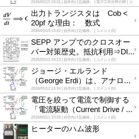
2026/05/15 19:31
自作向け忘備禄。
電子工作分野の闇
コ
メント(0)
出力トランジスタは Cob <
20pf な理由： 数式
2026/05/15 13:42
自作向け忘備禄。
コメント(0)
SEPP アンプでのクロスオー
バー対策歴史。抵抗利用⇒DI...
2026/05/12 18:13
自作向け忘備禄。
コメント(0)
ジョージ・エルランド
（George Erdi）は、アナロ...
2026/05/12 13:34
自作向け忘備禄。
コメント(0)
電圧を絞って電流で制御する
「電流駆動（Current Drive / ...
2026/05/11 10:26
自作向け忘備禄。
コメント(0)
ヒーターのハム波形