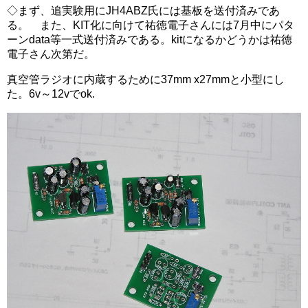
◇まず、追実験用にJH4ABZ氏には基板を送付済みであ
る。 また、KIT化に向けて祐徳電子さんには7月中にパタ
ーンdata等一式送付済みである。kitになるかどうかは祐徳
電子さん次第だ。
真空管ラジオに内蔵するために37mm x27mmと小型にし
た。6v～12vでok.