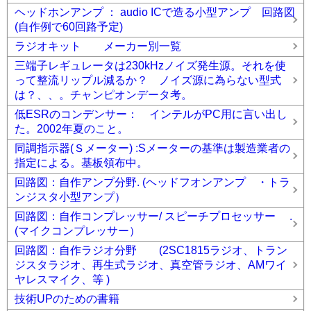
ヘッドホンアンプ ： audio ICで造る小型アンプ 回路図
(自作例で60回路予定)
ラジオキット メーカー別一覧
三端子レギュレータは230kHzノイズ発生源。それを使
って整流リップル減るか？ ノイズ源に為らない型式
は？、、。チャンピオンデータ考。
低ESRのコンデンサー： インテルがPC用に言い出し
た。2002年夏のこと。
同調指示器(Ｓメーター) :Sメーターの基準は製造業者の
指定による。基板領布中。
回路図：自作アンプ分野. (ヘッドフオンアンプ ・トラ
ンジスタ小型アンプ）
回路図：自作コンプレッサー/ スピーチプロセッサー .
(マイクコンプレッサー）
回路図：自作ラジオ分野 (2SC1815ラジオ、トラン
ジスタラジオ、再生式ラジオ、真空管ラジオ、AMワイ
ヤレスマイク、等 )
技術UPのための書籍