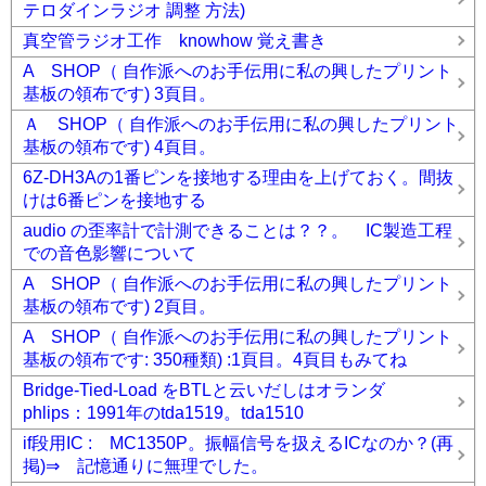
テロダインラジオ 調整 方法)
真空管ラジオ工作 knowhow 覚え書き
A SHOP（ 自作派へのお手伝用に私の興したプリント
基板の領布です) 3頁目。
Ａ SHOP（ 自作派へのお手伝用に私の興したプリント
基板の領布です) 4頁目。
6Z-DH3Aの1番ピンを接地する理由を上げておく。間抜
けは6番ピンを接地する
audio の歪率計で計測できることは？？。 IC製造工程
での音色影響について
A SHOP（ 自作派へのお手伝用に私の興したプリント
基板の領布です) 2頁目。
A SHOP（ 自作派へのお手伝用に私の興したプリント
基板の領布です: 350種類) :1頁目。4頁目もみてね
Bridge-Tied-Load をBTLと云いだしはオランダ
phlips：1991年のtda1519。tda1510
if段用IC : MC1350P。振幅信号を扱えるICなのか？(再
掲)⇒ 記憶通りに無理でした。