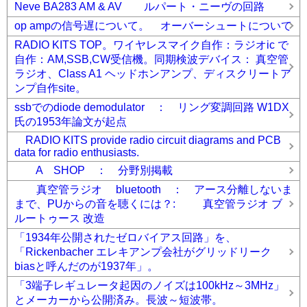
Neve BA283 AM & AV ルパート・ニーヴの回路
op ampの信号遅について。 オーバーシュートについて
RADIO KITS TOP。ワイヤレスマイク自作：ラジオic で
自作：AM,SSB,CW受信機。同期検波デバイス： 真空管
ラジオ、Class A1 ヘッドホンアンプ、ディスクリートア
ンプ自作site。
ssbでのdiode demodulator ： リング変調回路 W1DX
氏の1953年論文が起点
RADIO KITS provide radio circuit diagrams and PCB
data for radio enthusiasts.
A SHOP ： 分野別掲載
真空管ラジオ bluetooth ： アース分離しないま
まで、PUからの音を聴くには？: 真空管ラジオ ブ
ルートゥース 改造
「1934年公開されたゼロバイアス回路」を、
「Rickenbacher エレキアンプ会社がグリッドリーク
biasと呼んだのが1937年」。
「3端子レギュレータ起因のノイズは100kHz～3MHz」
とメーカーから公開済み。長波～短波帯。