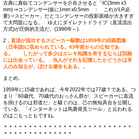
古典に真似てコンデンサーを介在させると「IC(3mm x3
mm) ⇒コンデンサー(仮に1mm x0.5mm ： これがLR必
要)⇒スピーカー」だとコンデンサーの投影面積が大きすぎ
て大問題になる。 ゆえにダイレクトドライブ（直流流出
方式)が圧倒的主流だ。(1990年～).
2，
直流が流出するスピーカー駆動は1959年の回路図集
（日本語)に収められている。63年前からの公知であ
る。 したがって多少はエレキ知識を有するならば回路
には出会っている。 当人がそれを記憶したかどうかは本
人のみ知るが、ぼける場合もある。。
まとめ。
1959年に15歳であれば、今年2022年では77歳？である。つ
まり「60歳代、70歳代のおっさん群が、スピーカーに直流
を掛けるのは邪道だ」と騒ぐのは、己の無知具合を公開し
ている。
「インターネットは馬鹿発見ツール」と云われる
のはごもっともですね。
＊＊＊＊＊＊＊＊＊＊＊＊＊＊＊＊＊＊＊＊＊＊＊＊＊＊
＊＊＊＊＊＊＊＊＊＊＊＊＊＊