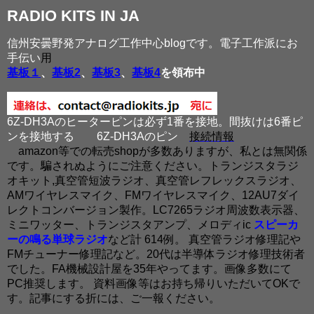
RADIO KITS IN JA
信州安曇野発アナログ工作中心blogです。電子工作派にお
手伝い
用
基板１
、
基板2
、
基板3
、
基板4
を領布中
6Z-DH3Aのヒーターピンは必ず1番を接地。間抜けは6番ピ
ンを接地する
6Z-DH3Aのピン
接続情報
amazon等での転売shopが多数ありますが、私とは無関係
です。騙されぬようにご注意ください。トランジスタラジ
オキット,真空管短波ラジオ、真空管レフレックスラジオ、
AMワイヤレスマイク、FMワイヤレスマイク、12AU7ダイ
レクトコンバージョン製作。LC7265ラジオ周波数表示器、
ミニワッター、トランジスタアンプ、メロディic
スピーカ
ーの鳴る単球ラジオ
など計 614例。 真空管ラジオ修理記や
FMチューナー修理記など。20代は半導体ラジオ修理技術者
でした。FA機械設計屋を35年やってます。画像多数にて
PC推奨します。 資料画像等はお持ち帰りいただいてOKで
す。記事にする折には、ご一報ください。