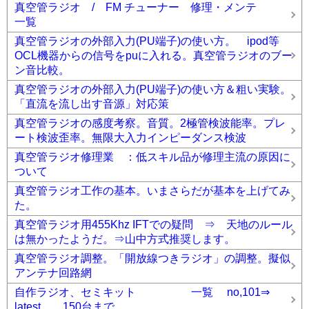
真空管ラジオ / FM チューナー 修理・メンテ
一覧
真空管ラジオの外部入力(PU端子)の使い方。 ipod等
OCL機器からの信号をpuに入れる。真空管ラジオのブー
ン音比較。
真空管ラジオの外部入力(PU端子)の使い方＆粗い実験。
「直流を流し出す音源」対応策
真空管ラジオの感度考察。音質。2極管検波能率。プレ
ート検波歪率。無限大入力インピーダンス検波
真空管ラジオ修理業 ：低スキル品が修理主流の原因に
ついて
真空管ラジオ工作の基本。いまさらだが基本を上げてみ
た。
真空管ラジオ用455Khz IFTでの疑問 ⇒ 天地のルール
は無かったようだ。⇒山中方式推奨します。
真空管ラジオ調整。「開放線つきラジオ」の調整。擬似
アンテナ回路網
自作ラジオ、セミキット 一覧 no,101⇒
latest 150台まで