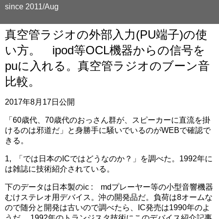
since 2011/Aug
真空管ラジオの外部入力(PU端子)の使
い方。 ipod等OCL機器からの信号を
puに入れる。真空管ラジオのブーン音
比較。
2017年8月17日公開
「60歳代、70歳代のおっさん群が、スピーカーに直流を掛
けるのは邪道だ」と身勝手に騒いでいるのがWEBで確認で
きる。
1, 「では日本のICではどうなのか？」を調べた。1992年に
は雑誌に技術紹介されている。
下のデータは日本製のic : mdプレーヤー等の小型音響機器
むけステレオ用デバイス。沖の開発品だ。負荷は8オームな
ので随分と開発は古いので調べたら、IC発売は1990年のよ
うだ。 1992年のトランジスタ技術にこのデバイス紹介記事