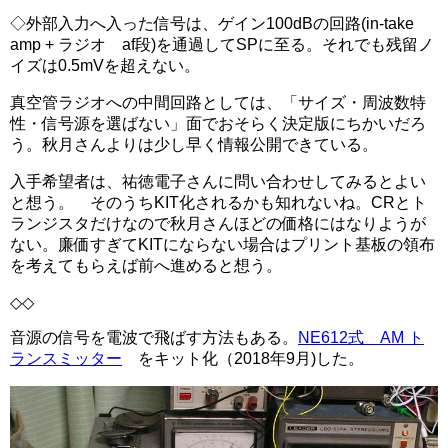
◇外部入力へ入った信号は、ゲイン100dBの回路(in-take
amp + ラジオ af段)を通過してSPに至る。それでも残留ノ
イズは0.5mVを超えない。
真空管ラジオへの中間回路としては、「サイズ・周波数特
性・信号源を選ばない」面でおそらく決定版にちかいだろ
う。秋月さんよりは少し早く情報公開できている。
入手希望者は、祐徳電子さんに問い合わせしてみるとよい
と想う。 そのうちKIT化されるかも知れないね。CRとト
ランジスタだけなので秋月さんほどの価格にはなりようが
ない。廉価すぎてKITにならない場合はプリント基板の領布
を考えてもらえば前へ進めると想う。
◇◇
音源の信号を電波で飛ばす方法もある。
NE612式 AM ト
ランスミッター
をキット化（2018年9月)した。