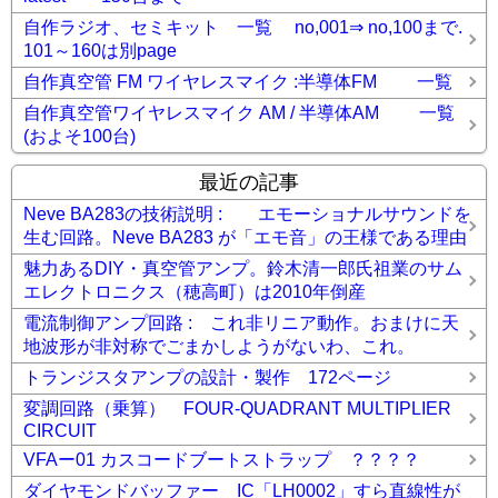
自作ラジオ、セミキット 一覧 no,001⇒ no,100まで.
101～160は別page
自作真空管 FM ワイヤレスマイク :半導体FM 一覧
自作真空管ワイヤレスマイク AM / 半導体AM 一覧
(およそ100台)
最近の記事
Neve BA283の技術説明 : エモーショナルサウンドを
生む回路。Neve BA283 が「エモ音」の王様である理由
魅力あるDIY・真空管アンプ。鈴木清一郎氏祖業のサム
エレクトロニクス（穂高町）は2010年倒産
電流制御アンプ回路 : これ非リニア動作。おまけに天
地波形が非対称でごまかしようがないわ、これ。
トランジスタアンプの設計・製作 172ページ
変調回路（乗算） FOUR-QUADRANT MULTIPLIER
CIRCUIT
VFAー01 カスコードブートストラップ ？？？？
ダイヤモンドバッファー IC「LH0002」すら直線性が