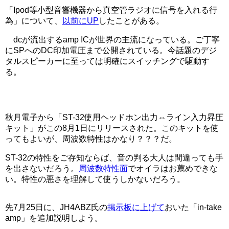
「Ipod等小型音響機器から真空管ラジオに信号を入れる行
為」について、
以前にUP
したことがある。
dcが流出するamp ICが世界の主流になっている。ご丁寧
にSPへのDC印加電圧まで公開されている。今話題のデジ
タルスピーカーに至っては明確にスイッチングで駆動す
る。
秋月電子から「ST-32使用ヘッドホン出力⇔ライン入力昇圧
キット」がこの8月1日にリリースされた。このキットを使
ってもよいが、周波数特性はかなり？？？だ。
ST-32の特性をご存知ならば、音の判る大人は間違っても手
を出さないだろう。
周波数特性面
でオイラはお薦めできな
い。特性の悪さを理解して使うしかないだろう。
先7月25日に、JH4ABZ氏の
掲示板に上げて
おいた「in-take
amp」を追加説明しよう。