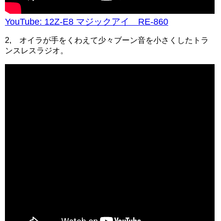
YouTube: 12Z-E8 マジックアイ RE-860
2, オイラが手をくわえて少々ブーン音を小さくしたトラ
ンスレスラジオ。