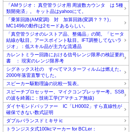
「AMラジオ： 真空管ラジオ用 周波数カウンタ は 5種
類開発済」。 キット品はyahooにて。
「乗算回路(AM変調) 対 加算回路(変調？？？)」
MC1496の動作は2モードあるらしい。
「真空管ラジオのレストア品、整備品」の闇。「ヒータ
結線が駄目。アースポイント駄目。IFT調整してないラ
ジオ」：低スキル品が主力な流通品
カレントミラー回路における信号レンジ限界の検証要約
書 ： 現実のレンジ限界考
シグネックス社の すべてマスターフィルムは燃えた。
2000年落雷直撃でした。
スピーカー駆動理論の比較一覧表。
スピーチプロセッサー、マイクコンプレッサー考。SSB
の波を綺麗に：技術工学(アマチュア無線)
ダイヤモンドバッファー IC「LH0002」すら直線性が
確保できない数式証明
ダブルバランスドミキサ ic
トランジスタ式100kcマーカー for BCLer：