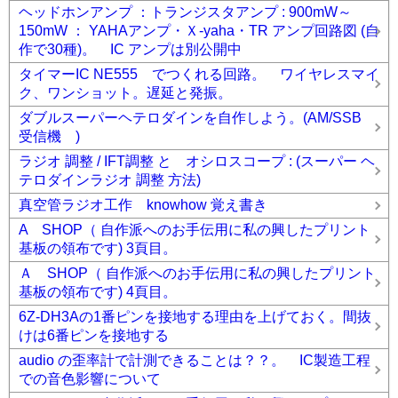
ヘッドホンアンプ ：トランジスタアンプ : 900mW～
150mW ： YAHAアンプ・Ｘ-yaha・TR アンプ回路図 (自
作で30種)。 IC アンプは別公開中
タイマーIC NE555 でつくれる回路。 ワイヤレスマイ
ク、ワンショット。遅延と発振。
ダブルスーパーヘテロダインを自作しよう。(AM/SSB
受信機 )
ラジオ 調整 / IFT調整 と オシロスコープ : (スーパー ヘ
テロダインラジオ 調整 方法)
真空管ラジオ工作 knowhow 覚え書き
A SHOP（ 自作派へのお手伝用に私の興したプリント
基板の領布です) 3頁目。
Ａ SHOP（ 自作派へのお手伝用に私の興したプリント
基板の領布です) 4頁目。
6Z-DH3Aの1番ピンを接地する理由を上げておく。間抜
けは6番ピンを接地する
audio の歪率計で計測できることは？？。 IC製造工程
での音色影響について