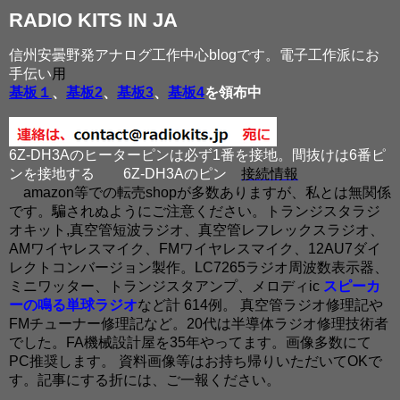
RADIO KITS IN JA
信州安曇野発アナログ工作中心blogです。電子工作派にお
手伝い
用
基板１
、
基板2
、
基板3
、
基板4
を領布中
6Z-DH3Aのヒーターピンは必ず1番を接地。間抜けは6番ピ
ンを接地する
6Z-DH3Aのピン
接続情報
amazon等での転売shopが多数ありますが、私とは無関係
です。騙されぬようにご注意ください。トランジスタラジ
オキット,真空管短波ラジオ、真空管レフレックスラジオ、
AMワイヤレスマイク、FMワイヤレスマイク、12AU7ダイ
レクトコンバージョン製作。LC7265ラジオ周波数表示器、
ミニワッター、トランジスタアンプ、メロディic
スピーカ
ーの鳴る単球ラジオ
など計 614例。 真空管ラジオ修理記や
FMチューナー修理記など。20代は半導体ラジオ修理技術者
でした。FA機械設計屋を35年やってます。画像多数にて
PC推奨します。 資料画像等はお持ち帰りいただいてOKで
す。記事にする折には、ご一報ください。