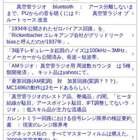
真空管ラジオ bluetooth ： アース分離しないま
まで、PUからの音を聴くには？: 真空管ラジオ ブ
ルートゥース 改造
「1934年公開されたゼロバイアス回路」を、
「Rickenbacher エレキアンプ会社がグリッドリーク
biasと呼んだのが1937年」。
「3端子レギュレータ起因のノイズは100kHz～3MHz」
とメーカーから公開済み。長波～短波帯。
「AMラジオ： 真空管ラジオ用 周波数カウンタ は 5種
類開発済」。 キット品はyahooにて。
「乗算回路(AM変調) 対 加算回路(変調？？？)」
MC1496の動作は2モードあるらしい。
「真空管ラジオのレストア品、整備品」の闇。「ヒータ
結線が駄目。アースポイント駄目。IFT調整してないラ
ジオ」：低スキル品が主力な流通品
カレントミラー回路における信号レンジ限界の検証要約
書 ： 現実のレンジ限界考
シグネックス社の すべてマスターフィルムは燃えた。