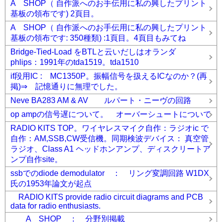
A SHOP（ 自作派へのお手伝用に私の興したプリント
基板の領布です) 2頁目。
A SHOP（ 自作派へのお手伝用に私の興したプリント
基板の領布です: 350種類) :1頁目。4頁目もみてね
Bridge-Tied-Load をBTLと云いだしはオランダ
phlips：1991年のtda1519。tda1510
if段用IC : MC1350P。振幅信号を扱えるICなのか？(再
掲)⇒ 記憶通りに無理でした。
Neve BA283 AM & AV ルパート・ニーヴの回路
op ampの信号遅について。 オーバーシュートについて
RADIO KITS TOP。ワイヤレスマイク自作：ラジオic で
自作：AM,SSB,CW受信機。同期検波デバイス： 真空管
ラジオ、Class A1 ヘッドホンアンプ、ディスクリートア
ンプ自作site。
ssbでのdiode demodulator ： リング変調回路 W1DX
氏の1953年論文が起点
RADIO KITS provide radio circuit diagrams and PCB
data for radio enthusiasts.
A SHOP ： 分野別掲載