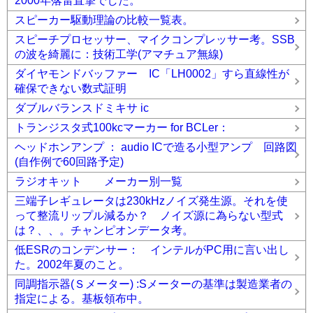
2000年落雷直撃でした。
スピーカー駆動理論の比較一覧表。
スピーチプロセッサー、マイクコンプレッサー考。SSB
の波を綺麗に：技術工学(アマチュア無線)
ダイヤモンドバッファー IC「LH0002」すら直線性が
確保できない数式証明
ダブルバランスドミキサ ic
トランジスタ式100kcマーカー for BCLer：
ヘッドホンアンプ ： audio ICで造る小型アンプ 回路図
(自作例で60回路予定)
ラジオキット メーカー別一覧
三端子レギュレータは230kHzノイズ発生源。それを使
って整流リップル減るか？ ノイズ源に為らない型式
は？、、。チャンピオンデータ考。
低ESRのコンデンサー： インテルがPC用に言い出し
た。2002年夏のこと。
同調指示器(Ｓメーター) :Sメーターの基準は製造業者の
指定による。基板領布中。