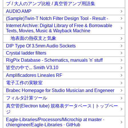
プ / 大人のアンプ比較 / 真空管アンプ用語集
AUDIO AMP
(Sample)Twin-T Notch Filter Design Tool - Result -
Internet Archive: Digital Library of Free & Borrowable
Texts, Movies, Music & Wayback Machine
地表面の熱収支と気象
DIP Type Of 3.5mm Audio Sockets
Crystal ladder filters
RigPix Database - Schematics, manuals 'n' stuff
皆空の中で... Smith V3.10
Amplificadores Lineales RF
電子工作の実験室
Brabec Homepage for Studio Musician and Engeneer
フィルタ計算ツール
真空管(Electron tube) 規格表データベース | トップペー
ジ
Eagle-Libraries/Processors/Microchip at master ·
chiengineer/Eagle-Libraries · GitHub