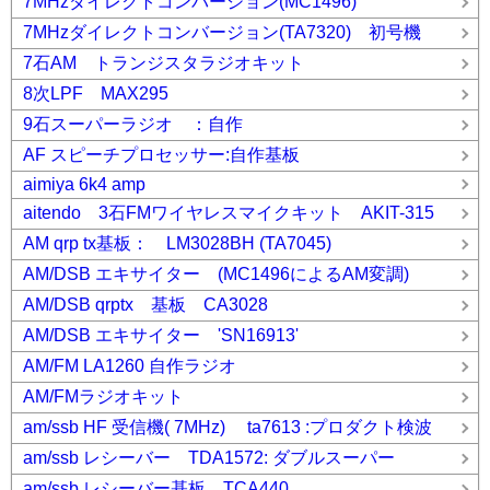
7MHzダイレクトコンバージョン(MC1496)
7MHzダイレクトコンバージョン(TA7320) 初号機
7石AM トランジスタラジオキット
8次LPF MAX295
9石スーパーラジオ ：自作
AF スピーチプロセッサー:自作基板
aimiya 6k4 amp
aitendo 3石FMワイヤレスマイクキット AKIT-315
AM qrp tx基板： LM3028BH (TA7045)
AM/DSB エキサイター (MC1496によるAM変調)
AM/DSB qrptx 基板 CA3028
AM/DSB エキサイター 'SN16913'
AM/FM LA1260 自作ラジオ
AM/FMラジオキット
am/ssb HF 受信機( 7MHz) ta7613 :プロダクト検波
am/ssb レシーバー TDA1572: ダブルスーパー
am/ssb レシーバー基板 TCA440