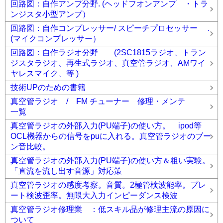
回路図：自作アンプ分野. (ヘッドフオンアンプ ・トラ
ンジスタ小型アンプ）
回路図：自作コンプレッサー/ スピーチプロセッサー .
(マイクコンプレッサー）
回路図：自作ラジオ分野 (2SC1815ラジオ、トラン
ジスタラジオ、再生式ラジオ、真空管ラジオ、AMワイ
ヤレスマイク、等 )
技術UPのための書籍
真空管ラジオ / FM チューナー 修理・メンテ
一覧
真空管ラジオの外部入力(PU端子)の使い方。 ipod等
OCL機器からの信号をpuに入れる。真空管ラジオのブー
ン音比較。
真空管ラジオの外部入力(PU端子)の使い方＆粗い実験。
「直流を流し出す音源」対応策
真空管ラジオの感度考察。音質。2極管検波能率。プレ
ート検波歪率。無限大入力インピーダンス検波
真空管ラジオ修理業 ：低スキル品が修理主流の原因に
ついて