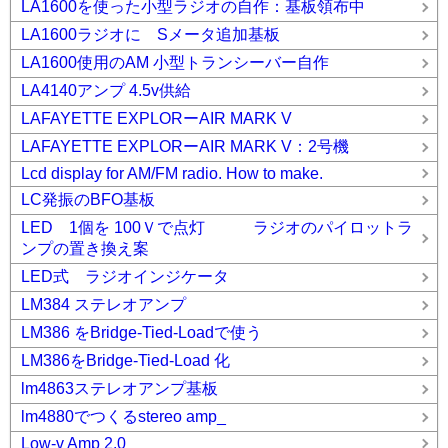
LA1600を使った小型ラジオの自作：基板領布中
LA1600ラジオに Sメータ追加基板
LA1600使用のAM 小型トランシーバー自作
LA4140アンプ 4.5v供給
LAFAYETTE EXPLORーAIR MARK V
LAFAYETTE EXPLORーAIR MARK V：2号機
Lcd display for AM/FM radio. How to make.
LC発振のBFO基板
LED 1個を 100Ｖで点灯 ラジオのパイロットラ
ンプの置き換え案
LED式 ラジオインジケータ
LM384 ステレオアンプ
LM386 をBridge-Tied-Loadで使う
LM386をBridge-Tied-Load 化
lm4863ステレオアンプ基板
lm4880でつくるstereo amp_
Low-v Amp 2.0_