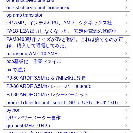
one shot beep unit 2nd
one shot beep unit :homebrew
op amp transistor
OP AMP、インテルCPU、AMD、シグネックス社
PA18-1.2A 出力しなくなった。 安定化電源の修繕中
PAM8403動作ノイズが3Vと強烈。これは捨てるのが正
解。 購入して通電してみた。
panasonic AN7110 AMP_
pcb基板化 作業ファイル
picで遊ぶ
PJ-80 ARDF 3.5Mhz を7Mhz化に改造
PJ-80 ARDF 3.5Mhz レシーバー aitendo
PJ-80 ARDF 3.5Mhz レシーバーキット
product detector unit : select LSB or USB , IF=455kHz.
python
QRP パワーメーター自作
qrp-tx 50MHz :s042p