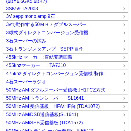
(6BY6,6GK5,6BK7)
3SK59 TA2003
3V sepp mono amp 9石
3vで動作する50ＭＨｚダブルスーパー
3球式ダイレクトコンバージョン受信機
3石スーパーの試み
3石トランジスタアンプ SEPP 自作
455kHz マーカー :直結変調回路
455khzマーカー ：TA7310
475khz ダイレクトコンバージョン受信機 製作
4石スーパーラジオ
50MHz AM ダブルスーパー受信機 JH1FCZ方式
50MHz AM トランシーバー SL1641
50MHz AM 受信基板 HF/VHF向 (TDA1072)
50MHz AM/DSB送信基板(SL1641)
50MHz AM/SSB受信基板 (TDA1572)
50MHz AMトランシーバー自作( NE612)