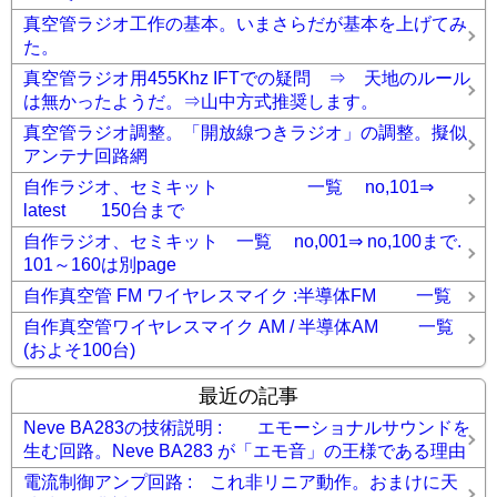
真空管ラジオ工作の基本。いまさらだが基本を上げてみ
た。
真空管ラジオ用455Khz IFTでの疑問 ⇒ 天地のルール
は無かったようだ。⇒山中方式推奨します。
真空管ラジオ調整。「開放線つきラジオ」の調整。擬似
アンテナ回路網
自作ラジオ、セミキット 一覧 no,101⇒
latest 150台まで
自作ラジオ、セミキット 一覧 no,001⇒ no,100まで.
101～160は別page
自作真空管 FM ワイヤレスマイク :半導体FM 一覧
自作真空管ワイヤレスマイク AM / 半導体AM 一覧
(およそ100台)
最近の記事
Neve BA283の技術説明 : エモーショナルサウンドを
生む回路。Neve BA283 が「エモ音」の王様である理由
電流制御アンプ回路 : これ非リニア動作。おまけに天