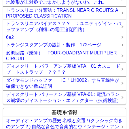
地波形が非対称でごまかしようがないわ、これ。
トランスリニア分類法：TRANSLINEAR CIRCUITS: A
PROPOSED CLASSIFICATION
トランスリニアバイアス？？？ ：ユニティゲイン・バ
ッファアンプ（利得1の電圧追従回路）
6e2
トランジスタアンプの設計・製作 172ページ
変調回路（乗算） FOUR-QUADRANT MULTIPLIER
CIRCUIT
ディスクリート パワーアンプ基板 VFAー01 カスコード
ブートストラップ ？？？？
ダイヤモンドバッファー IC「LH0002」すら直線性が
確保できない数式証明
ディスクリート パワーアンプ基板 VFA-01 : 電流バラン
ス崩壊のディストーション・エフェクター（技術検証）
基礎系情報
オーディオ・アンプの歴史 名機と変遷 / (クラシック向き
のアンプ？) 自然な音色で音楽的なヴィンテージ・アン