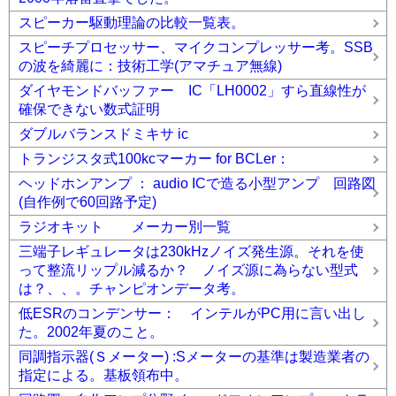
スピーカー駆動理論の比較一覧表。
スピーチプロセッサー、マイクコンプレッサー考。SSB
の波を綺麗に：技術工学(アマチュア無線)
ダイヤモンドバッファー IC「LH0002」すら直線性が
確保できない数式証明
ダブルバランスドミキサ ic
トランジスタ式100kcマーカー for BCLer：
ヘッドホンアンプ ： audio ICで造る小型アンプ 回路図
(自作例で60回路予定)
ラジオキット メーカー別一覧
三端子レギュレータは230kHzノイズ発生源。それを使
って整流リップル減るか？ ノイズ源に為らない型式
は？、、。チャンピオンデータ考。
低ESRのコンデンサー： インテルがPC用に言い出し
た。2002年夏のこと。
同調指示器(Ｓメーター) :Sメーターの基準は製造業者の
指定による。基板領布中。