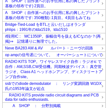
A SHOP（ 自作派へのお手伝用に私の興したプリント
基板の領布です) 2頁目。
A SHOP（ 自作派へのお手伝用に私の興したプリント
基板の領布です: 350種類) :1頁目。4頁目もみてね
Bridge-Tied-Load をBTLと云いだしはオランダ
phlips：1991年のtda1519。tda1510
if段用IC : MC1350P。振幅信号を扱えるICなのか？(再
掲)⇒ 記憶通りに無理でした。
Neve BA283 AM & AV ルパート・ニーヴの回路
op ampの信号遅について。 オーバーシュートについて
RADIO KITS TOP。ワイヤレスマイク自作：ラジオic で
自作：AM,SSB,CW受信機。同期検波デバイス： 真空管
ラジオ、Class A1 ヘッドホンアンプ、ディスクリートア
ンプ自作site。
ssbでのdiode demodulator ： リング変調回路 W1DX
氏の1953年論文が起点
RADIO KITS provide radio circuit diagrams and PCB
data for radio enthusiasts.
A SHOP ： 分野別掲載