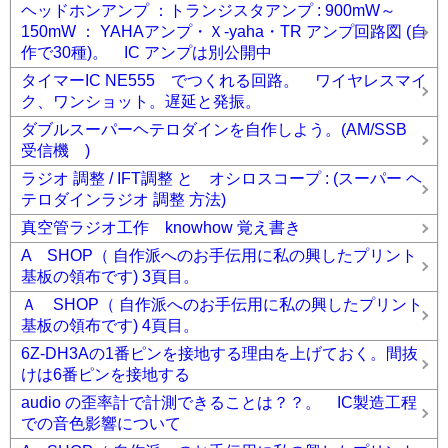
ヘッドホンアンプ ：トランジスタアンプ : 900mW～
150mW ： YAHAアンプ・Ｘ-yaha・TR アンプ回路図 (自
作で30種)。 IC アンプは別公開中
タイマーIC NE555 でつくれる回路。 ワイヤレスマイ
ク、ワンショット。遅延と発振。
ダブルスーパーヘテロダインを自作しよう。(AM/SSB
受信機 )
ラジオ 調整 / IFT調整 と オシロスコープ : (スーパー ヘ
テロダインラジオ 調整 方法)
真空管ラジオ工作 knowhow 覚え書き
A SHOP（ 自作派へのお手伝用に私の興したプリント
基板の領布です) 3頁目。
Ａ SHOP（ 自作派へのお手伝用に私の興したプリント
基板の領布です) 4頁目。
6Z-DH3Aの1番ピンを接地する理由を上げておく。間抜
けは6番ピンを接地する
audio の歪率計で計測できることは？？。 IC製造工程
での音色影響について