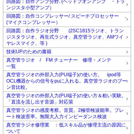
回路図：自作アンプ分野. (ヘッドフオンアンプ ・トラ
ンジスタ小型アンプ）
回路図：自作コンプレッサー/ スピーチプロセッサー .
(マイクコンプレッサー）
回路図：自作ラジオ分野 (2SC1815ラジオ、トラン
ジスタラジオ、再生式ラジオ、真空管ラジオ、AMワイ
ヤレスマイク、等 )
技術UPのための書籍
真空管ラジオ / FM チューナー 修理・メンテ
一覧
真空管ラジオの外部入力(PU端子)の使い方。 ipod等
OCL機器からの信号をpuに入れる。真空管ラジオのブー
ン音比較。
真空管ラジオの外部入力(PU端子)の使い方＆粗い実験。
「直流を流し出す音源」対応策
真空管ラジオの感度考察。音質。2極管検波能率。プレ
ート検波歪率。無限大入力インピーダンス検波
真空管ラジオ修理業 ：低スキル品が修理主流の原因に
ついて