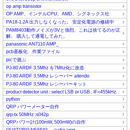
op amp transistor
OP AMP、インテルCPU、AMD、シグネックス社
PA18-1.2A 出力しなくなった。 安定化電源の修繕中
PAM8403動作ノイズが3Vと強烈。これは捨てるのが正
解。 購入して通電してみた。
panasonic AN7110 AMP_
pcb基板化 作業ファイル
picで遊ぶ
PJ-80 ARDF 3.5Mhz を7Mhz化に改造
PJ-80 ARDF 3.5Mhz レシーバー aitendo
PJ-80 ARDF 3.5Mhz レシーバーキット
product detector unit : select LSB or USB , IF=455kHz.
python
QRP パワーメーター自作
qrp-tx 50MHz :s042p
QRPパワー計(100mW, 500mW)の自作
QUATORO NE5532 audio amp