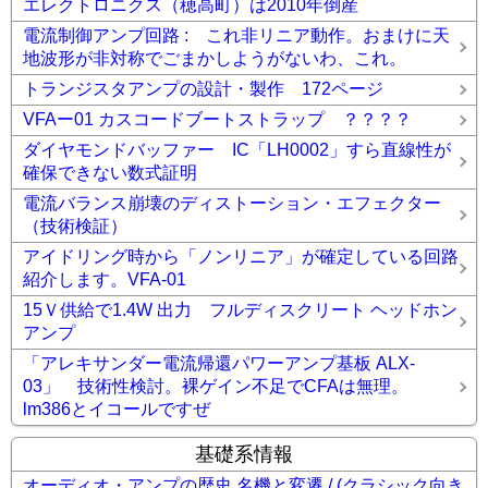
エレクトロニクス（穂高町）は2010年倒産
電流制御アンプ回路 : これ非リニア動作。おまけに天
地波形が非対称でごまかしようがないわ、これ。
トランジスタアンプの設計・製作 172ページ
VFAー01 カスコードブートストラップ ？？？？
ダイヤモンドバッファー IC「LH0002」すら直線性が
確保できない数式証明
電流バランス崩壊のディストーション・エフェクター
（技術検証）
アイドリング時から「ノンリニア」が確定している回路
紹介します。VFA-01
15Ｖ供給で1.4W 出力 フルディスクリート ヘッドホン
アンプ
「アレキサンダー電流帰還パワーアンプ基板 ALX-
03」 技術性検討。裸ゲイン不足でCFAは無理。
lm386とイコールですぜ
基礎系情報
オーディオ・アンプの歴史 名機と変遷 / (クラシック向き