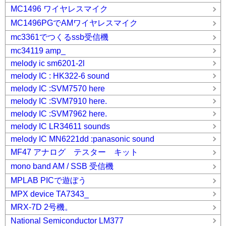
MC1496 ワイヤレスマイク
MC1496PGでAMワイヤレスマイク
mc3361でつくるssb受信機
mc34119 amp_
melody ic sm6201-2l
melody IC : HK322-6 sound
melody IC :SVM7570 here
melody IC :SVM7910 here.
melody IC :SVM7962 here.
melody IC LR34611 sounds
melody IC MN6221dd :panasonic sound
MF47 アナログ テスター キット
mono band AM / SSB 受信機
MPLAB PICで遊ぼう
MPX device TA7343_
MRX-7D 2号機。
National Semiconductor LM377