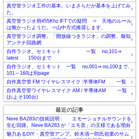
真空管ラジオ工作の基本。いまさらだが基本を上げてみ
た。
真空管ラジオ用455Khz IFTでの疑問 ⇒ 天地のルール
は無かったようだ。⇒山中方式推奨します。
真空管ラジオ調整。「開放線つきラジオ」の調整。擬似
アンテナ回路網
自作ラジオ、セミキット 一覧 no,101⇒
latest 150台まで
自作ラジオ、セミキット 一覧 no,001⇒ no,100まで.
101～160は別page
自作真空管 FM ワイヤレスマイク :半導体FM 一覧
自作真空管ワイヤレスマイク AM / 半導体AM 一覧
(およそ100台)
最近の記事
Neve BA283の技術説明 : エモーショナルサウンドを
生む回路。Neve BA283 が「エモ音」の王様である理由
魅力あるDIY・真空管アンプ。鈴木清一郎氏祖業のサム