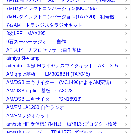
7MHz モノバンド AM トランシーバー（rk-96a)。
7MHzダイレクトコンバージョン(MC1496)
7MHzダイレクトコンバージョン(TA7320) 初号機
7石AM トランジスタラジオキット
8次LPF MAX295
9石スーパーラジオ ：自作
AF スピーチプロセッサー:自作基板
aimiya 6k4 amp
aitendo 3石FMワイヤレスマイクキット AKIT-315
AM qrp tx基板： LM3028BH (TA7045)
AM/DSB エキサイター (MC1496によるAM変調)
AM/DSB qrptx 基板 CA3028
AM/DSB エキサイター 'SN16913'
AM/FM LA1260 自作ラジオ
AM/FMラジオキット
am/ssb HF 受信機( 7MHz) ta7613 :プロダクト検波
am/ssb レシーバー TDA1572: ダブルスーパー