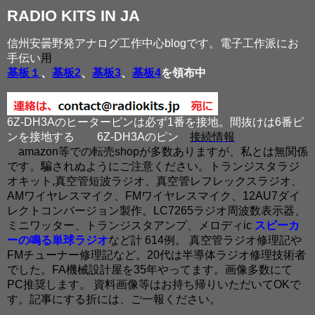
RADIO KITS IN JA
信州安曇野発アナログ工作中心blogです。電子工作派にお
手伝い
用
基板１
、
基板2
、
基板3
、
基板4
を領布中
6Z-DH3Aのヒーターピンは必ず1番を接地。間抜けは6番ピ
ンを接地する
6Z-DH3Aのピン
接続情報
amazon等での転売shopが多数ありますが、私とは無関係
です。騙されぬようにご注意ください。トランジスタラジ
オキット,真空管短波ラジオ、真空管レフレックスラジオ、
AMワイヤレスマイク、FMワイヤレスマイク、12AU7ダイ
レクトコンバージョン製作。LC7265ラジオ周波数表示器、
ミニワッター、トランジスタアンプ、メロディic
スピーカ
ーの鳴る単球ラジオ
など計 614例。 真空管ラジオ修理記や
FMチューナー修理記など。20代は半導体ラジオ修理技術者
でした。FA機械設計屋を35年やってます。画像多数にて
PC推奨します。 資料画像等はお持ち帰りいただいてOKで
す。記事にする折には、ご一報ください。