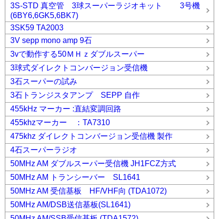
3S-STD 真空管 3球スーパーラジオキット 3号機
(6BY6,6GK5,6BK7)
3SK59 TA2003
3V sepp mono amp 9石
3vで動作する50ＭＨｚダブルスーパー
3球式ダイレクトコンバージョン受信機
3石スーパーの試み
3石トランジスタアンプ SEPP 自作
455kHz マーカー :直結変調回路
455khzマーカー ：TA7310
475khz ダイレクトコンバージョン受信機 製作
4石スーパーラジオ
50MHz AM ダブルスーパー受信機 JH1FCZ方式
50MHz AM トランシーバー SL1641
50MHz AM 受信基板 HF/VHF向 (TDA1072)
50MHz AM/DSB送信基板(SL1641)
50MHz AM/SSB受信基板 (TDA1572)