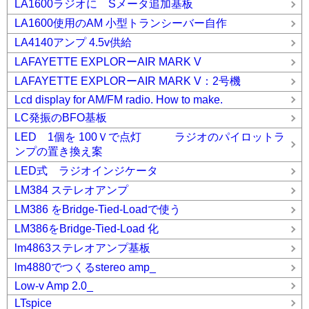
LA1600ラジオに Sメータ追加基板
LA1600使用のAM 小型トランシーバー自作
LA4140アンプ 4.5v供給
LAFAYETTE EXPLORーAIR MARK V
LAFAYETTE EXPLORーAIR MARK V：2号機
Lcd display for AM/FM radio. How to make.
LC発振のBFO基板
LED 1個を 100Ｖで点灯 ラジオのパイロットラ
ンプの置き換え案
LED式 ラジオインジケータ
LM384 ステレオアンプ
LM386 をBridge-Tied-Loadで使う
LM386をBridge-Tied-Load 化
lm4863ステレオアンプ基板
lm4880でつくるstereo amp_
Low-v Amp 2.0_
LTspice