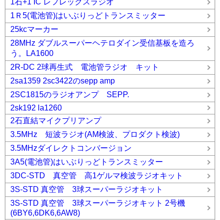
1石+1 IC レフレックスラジオ
1Ｒ5(電池管)はいぶりっどトランスミッター
25kcマーカー
28MHz ダブルスーパーヘテロダイン受信基板を造ろ
う。LA1600
2R-DC 2球再生式 電池管ラジオ キット
2sa1359 2sc3422のsepp amp
2SC1815のラジオアンプ SEPP.
2sk192 la1260
2石直結マイクプリアンプ
3.5MHz 短波ラジオ(AM検波、プロダクト検波)
3.5MHzダイレクトコンバージョン
3A5(電池管)はいぶりっどトランスミッター
3DC-STD 真空管 高1ゲルマ検波ラジオキット
3S-STD 真空管 3球スーパーラジオキット
3S-STD 真空管 3球スーパーラジオキット 2号機
(6BY6,6DK6,6AW8)