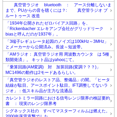
真空管ラジオ bluetooth ： アース分離しないま
まで、PUからの音を聴くには？: 真空管ラジオ ブ
ルートゥース 改造
「1934年公開されたゼロバイアス回路」を、
「Rickenbacher エレキアンプ会社がグリッドリーク
biasと呼んだのが1937年」。
「3端子レギュレータ起因のノイズは100kHz～3MHz」
とメーカーから公開済み。長波～短波帯。
「AMラジオ： 真空管ラジオ用 周波数カウンタ は 5種
類開発済」。 キット品はyahooにて。
「乗算回路(AM変調) 対 加算回路(変調？？？)」
MC1496の動作は2モードあるらしい。
「真空管ラジオのレストア品、整備品」の闇。「ヒータ
結線が駄目。アースポイント駄目。IFT調整してないラ
ジオ」：低スキル品が主力な流通品
カレントミラー回路における信号レンジ限界の検証要約
書 ： 現実のレンジ限界考
シグネックス社の すべてマスターフィルムは燃えた。
2000年落雷直撃でした。