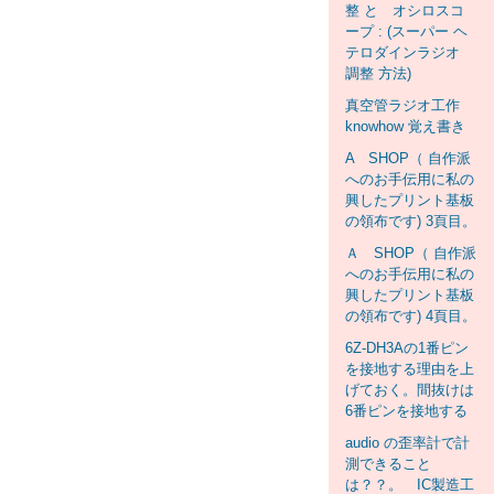
整 と オシロスコ
ープ : (スーパー ヘ
テロダインラジオ
調整 方法)
真空管ラジオ工作
knowhow 覚え書き
A SHOP（ 自作派
へのお手伝用に私の
興したプリント基板
の領布です) 3頁目。
Ａ SHOP（ 自作派
へのお手伝用に私の
興したプリント基板
の領布です) 4頁目。
6Z-DH3Aの1番ピン
を接地する理由を上
げておく。間抜けは
6番ピンを接地する
audio の歪率計で計
測できること
は？？。 IC製造工