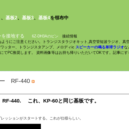
１
、
基板2
、
基板3
、
基板4
を領布中
ンを接地する
6Z-DH3Aのピン
接続情報
されぬようにご注意ください。トランジスタラジオキット,真空管短波ラジオ、真
ミニワッター、トランジスタアンプ、メロディic
スピーカーの鳴る単球ラジオ
な
数にてPC推奨します。 資料画像等はお持ち帰りいただいてOKです。記事に
ー RF-440
 RF-440. これ、KP-60と同じ基板です。
ンプレッションがスタートする。これが仕様らしい。