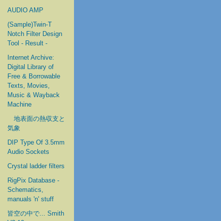
AUDIO AMP
(Sample)Twin-T
Notch Filter Design
Tool - Result -
Internet Archive:
Digital Library of
Free & Borrowable
Texts, Movies,
Music & Wayback
Machine
地表面の熱収支と
気象
DIP Type Of 3.5mm
Audio Sockets
Crystal ladder filters
RigPix Database -
Schematics,
manuals 'n' stuff
皆空の中で... Smith