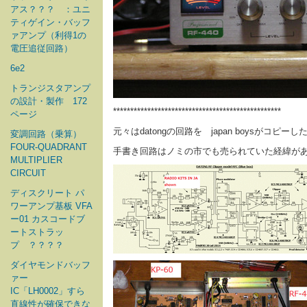
アス？？？ ：ユニ
ティゲイン・バッフ
ァアンプ（利得1の
電圧追従回路）
6e2
トランジスタアンプ
の設計・製作 172
*************************************************
ページ
元々はdatongの回路を japan boysがコピー
変調回路（乗算）
FOUR-QUADRANT
手書き回路はノミの市でも売られていた経緯があ
MULTIPLIER
CIRCUIT
ディスクリート パ
ワーアンプ基板 VFA
ー01 カスコードブ
ートストラッ
プ ？？？？
ダイヤモンドバッフ
ァー
IC「LH0002」すら
直線性が確保できな