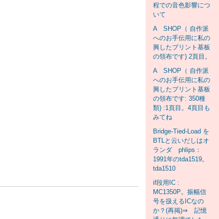
程での音色影響につ
いて
A SHOP（ 自作派
へのお手伝用に私の
興したプリント基板
の領布です) 2頁目。
A SHOP（ 自作派
へのお手伝用に私の
興したプリント基板
の領布です: 350種
類) :1頁目。4頁目も
みてね
Bridge-Tied-Load を
BTLと云いだしはオ
ランダ phlips：
1991年のtda1519。
tda1510
if段用IC :
MC1350P。振幅信
号を扱えるICなの
か？(再掲)⇒ 記憶