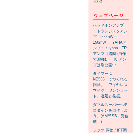
30
31
ウェブページ
ヘッドホンアンプ
：トランジスタアン
プ : 900mW～
150mW ： YAHAア
ンプ・Ｘ-yaha・TR
アンプ回路図 (自作
で30種)。 IC アン
プは別公開中
タイマーIC
NE555 でつくれる
回路。 ワイヤレス
マイク、ワンショッ
ト。遅延と発振。
ダブルスーパーヘテ
ロダインを自作しよ
う。(AM/SSB 受信
機 )
ラジオ 調整 / IFT調