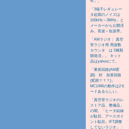
年」。
「3端子レギュレー
タ起因のノイズは
100kHz～3MHz」と
メーカーから公開済
み。長波～短波帯。
「AMラジオ： 真空
管ラジオ用 周波数
カウンタ は 5種類
開発済」。 キット
品はyahooにて。
「乗算回路(AM変
調) 対 加算回路
(変調？？？)」
MC1496の動作は2モ
ードあるらしい。
「真空管ラジオのレ
ストア品、整備品」
の闇。「ヒータ結線
が駄目。アースポイ
ント駄目。IFT調整
してないラジオ」：