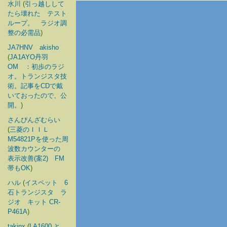
水川
(
引っ越しして
たら壊れた テスト
ループ。 ラジオ調
整の必需品
)
JA7HNV akisho
(
JA1AYO丹羽
OM ：初歩のラジ
オ。トランジスタ技
術。記事をCDで戴
いておったので、公
開。
)
さんぴんざむらい
(
三菱のＩＩＬ
M54821Pを使った周
波数カウンターの
表示改善(案2) FM
帯もOK
)
ハル
(
イスペット 6
石トランジスタ ラ
ジオ キット CR-
P461A
)
takinx
(
LA1600 と