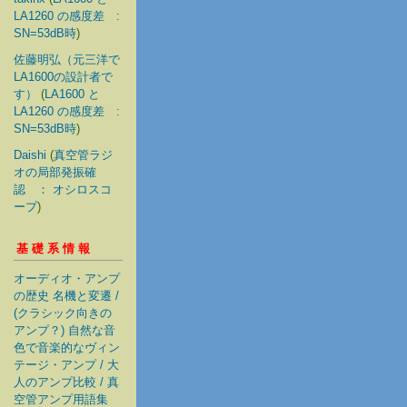
LA1260 の感度差 :
SN=53dB時
)
佐藤明弘（元三洋で
LA1600の設計者で
す）
(
LA1600 と
LA1260 の感度差 :
SN=53dB時
)
Daishi
(
真空管ラジ
オの局部発振確
認 ： オシロスコ
ープ
)
基礎系情報
オーディオ・アンプ
の歴史 名機と変遷 /
(クラシック向きの
アンプ？) 自然な音
色で音楽的なヴィン
テージ・アンプ / 大
人のアンプ比較 / 真
空管アンプ用語集