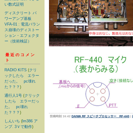
い数式証明
ディスクリート パ
ワーアンプ基板
VFA-01 : 電流バラン
ス崩壊のディストー
ション・エフェクタ
ー（技術検証）
最近のコメン
ト
RADIO KITS
(
クリ
ックしたら エラー
だった。 pc壊れ
た？？？
)
通行人1号
(
クリック
したら エラーだっ
た。 pc壊れ
た？？？
)
投稿時刻 16:42
DAIWA RF スピーチプロセッサー RF-440
|
しんいち
(
lm386 ア
ンプ. 3Ｖで動作
)