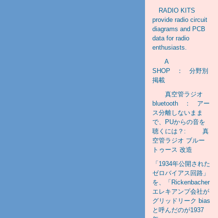
RADIO KITS
provide radio circuit
diagrams and PCB
data for radio
enthusiasts.
A
SHOP ： 分野別
掲載
真空管ラジオ
bluetooth ： アー
ス分離しないまま
で、PUからの音を
聴くには？: 真
空管ラジオ ブルー
トゥース 改造
「1934年公開された
ゼロバイアス回路」
を、「Rickenbacher
エレキアンプ会社が
グリッドリーク bias
と呼んだのが1937