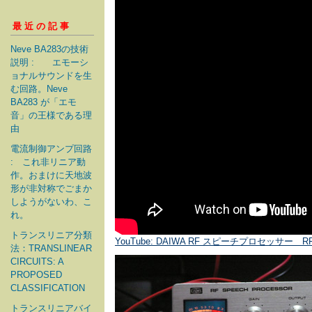
最近の記事
Neve BA283の技術
説明 : エモーシ
ョナルサウンドを生
む回路。Neve
BA283 が「エモ
音」の王様である理
由
電流制御アンプ回路
: これ非リニア動
作。おまけに天地波
形が非対称でごまか
しようがないわ、こ
れ。
トランスリニア分類
YouTube: DAIWA RF スピーチプロセッサー
法：TRANSLINEAR
CIRCUITS: A
PROPOSED
CLASSIFICATION
トランスリニアバイ