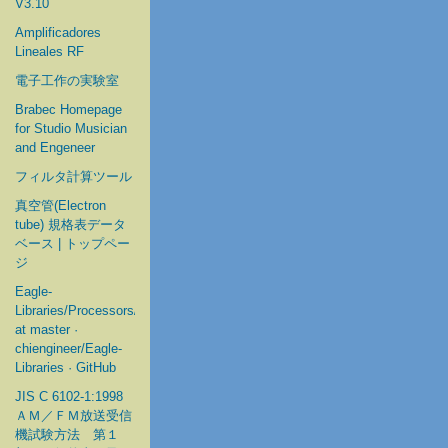
V3.10
Amplificadores
Lineales RF
電子工作の実験室
Brabec Homepage
for Studio Musician
and Engeneer
フィルタ計算ツール
真空管(Electron
tube) 規格表データ
ベース | トップペー
ジ
Eagle-
Libraries/Processors/Microchip
at master ·
chiengineer/Eagle-
Libraries · GitHub
JIS C 6102-1:1998
ＡＭ／ＦＭ放送受信
機試験方法 第１