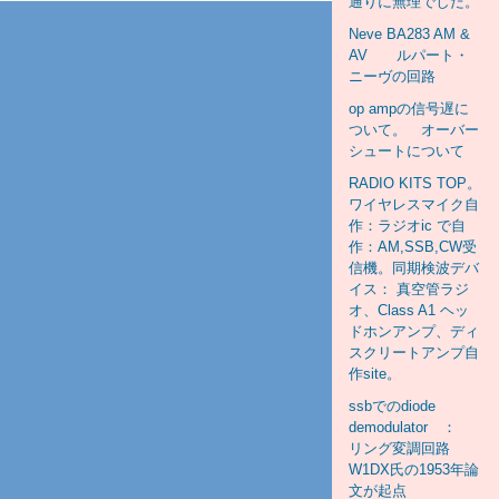
通りに無理でした。
Neve BA283 AM &
AV ルパート・
ニーヴの回路
op ampの信号遅に
ついて。 オーバー
シュートについて
RADIO KITS TOP。
ワイヤレスマイク自
作：ラジオic で自
作：AM,SSB,CW受
信機。同期検波デバ
イス： 真空管ラジ
オ、Class A1 ヘッ
ドホンアンプ、ディ
スクリートアンプ自
作site。
ssbでのdiode
demodulator ：
リング変調回路
W1DX氏の1953年論
文が起点