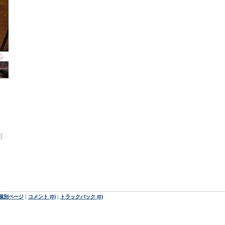
個別ページ
|
コメント (0)
|
トラックバック (0)