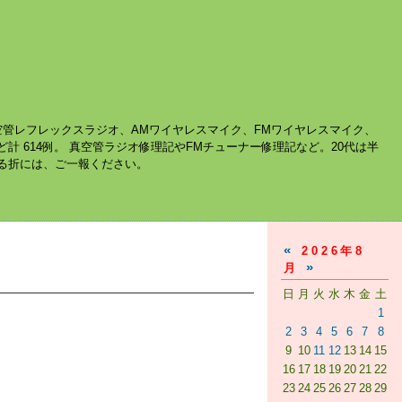
空管レフレックスラジオ、AMワイヤレスマイク、FMワイヤレスマイク、
ど計 614例。 真空管ラジオ修理記やFMチューナー修理記など。20代は半
する折には、ご一報ください。
«
2026年8
»
月
日
月
火
水
木
金
土
1
2
3
4
5
6
7
8
9
10
11
12
13
14
15
16
17
18
19
20
21
22
23
24
25
26
27
28
29