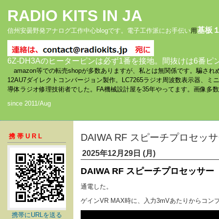
RADIO KITS IN JA
基板
信州安曇野発アナログ工作中心blogです。電子工作派にお手伝い
用
6Z-DH3Aのヒーターピンは必ず1番を接地。間抜けは6番ピ
amazon等での転売shopが多数ありますが、私とは無関係です。騙
12AU7ダイレクトコンバージョン製作。LC7265ラジオ周波数表示器、
導体ラジオ修理技術者でした。FA機械設計屋を35年やってます。画像多
since 2011/Aug
DAIWA RF スピーチプロセッサ
携帯URL
2025年12月29日 (月)
DAIWA RF スピーチプロセッサー
通電した。
ゲインVR MAX時に、入力3mVあたりからコ
携帯にURLを送る