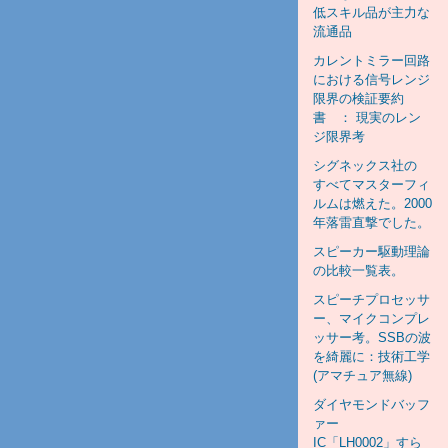
低スキル品が主力な
流通品
カレントミラー回路
における信号レンジ
限界の検証要約
書 ： 現実のレン
ジ限界考
シグネックス社の
すべてマスターフィ
ルムは燃えた。2000
年落雷直撃でした。
スピーカー駆動理論
の比較一覧表。
スピーチプロセッサ
ー、マイクコンプレ
ッサー考。SSBの波
を綺麗に：技術工学
(アマチュア無線)
ダイヤモンドバッフ
ァー
IC「LH0002」すら