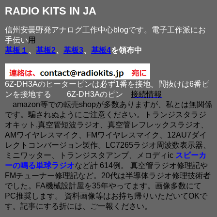
RADIO KITS IN JA
信州安曇野発アナログ工作中心blogです。電子工作派にお
手伝い
用
基板１
、
基板2
、
基板3
、
基板4
を領布中
6Z-DH3Aのヒーターピンは必ず1番を接地。間抜けは6番ピ
ンを接地する
6Z-DH3Aのピン
接続情報
amazon等での転売shopが多数ありますが、私とは無関係
です。騙されぬようにご注意ください。トランジスタラジ
オキット,真空管短波ラジオ、真空管レフレックスラジオ、
AMワイヤレスマイク、FMワイヤレスマイク、12AU7ダイ
レクトコンバージョン製作。LC7265ラジオ周波数表示器、
ミニワッター、トランジスタアンプ、メロディic
スピーカ
ーの鳴る単球ラジオ
など計 614例。 真空管ラジオ修理記や
FMチューナー修理記など。20代は半導体ラジオ修理技術者
でした。FA機械設計屋を35年やってます。画像多数にて
PC推奨します。 資料画像等はお持ち帰りいただいてOKで
す。記事にする折には、ご一報ください。