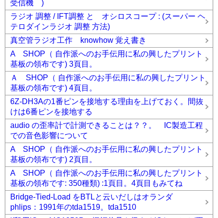
受信機 )
DSPラジオキット DS-RAD01
真空管ラジオ 2球スーパー
(6BY6+6GH8)
真空管ラジオ 4球スーパー
ラジオ 調整 / IFT調整 と オシロスコープ : (スーパー ヘ
(6BY6,6JC6,6AL5,6AB8)
真空管ラジオ 5球スーパー 1号機
テロダインラジオ 調整 方法)
(6BY6,6BJ6,EBF80,6J4,6AB8)
録録 ★
コメント(0)
真空管ラジオ工作 knowhow 覚え書き
A SHOP（ 自作派へのお手伝用に私の興したプリント
基板の領布です) 3頁目。
Ａ SHOP（ 自作派へのお手伝用に私の興したプリント
基板の領布です) 4頁目。
6Z-DH3Aの1番ピンを接地する理由を上げておく。間抜
けは6番ピンを接地する
audio の歪率計で計測できることは？？。 IC製造工程
での音色影響について
A SHOP（ 自作派へのお手伝用に私の興したプリント
基板の領布です) 2頁目。
A SHOP（ 自作派へのお手伝用に私の興したプリント
基板の領布です: 350種類) :1頁目。4頁目もみてね
Bridge-Tied-Load をBTLと云いだしはオランダ
phlips：1991年のtda1519。tda1510