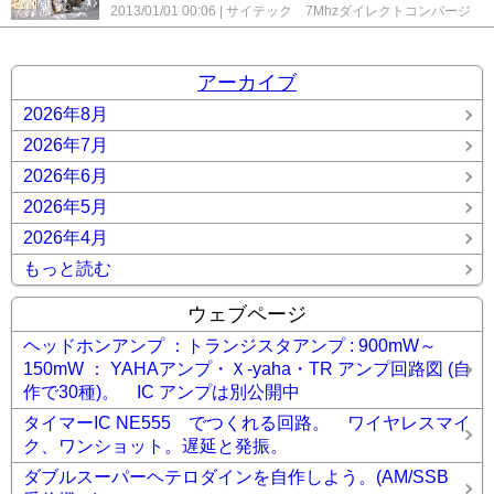
2013/01/01 00:06
サイテック 7Mhzダイレクトコンバージ
中波ラジオ 1IC+2TR
KIT-210 AM/FM ラジオ
KIT-619 6
ョン SPARROW40-E
コメント(0)
石 AMトランジスタラジオキット
KIT-9 6石 AMトランジ
スタラジオキット
PJ-80 ARDF 3.5Mhz を7Mhz化に改造
PJ-80 ARDF 3.5Mhz レシーバーキット
アイテック電子研究
アーカイブ
所 新SR-7 7Mhz レシーバーキット
イスペット 6石トラン
ジスタ AMラジオ キット CR-P461A
キングエース
2026年8月
KF506 6石トラジスタ AMラジオキット
クライスラーのキ
2026年7月
ャビネットラジオ
サイテック 7Mhz ダイレクトコンバー
ジョン Comet40
サイテック 7Mhzダイレクトコンバージ
2026年6月
ョン SPARROW40-E
サトー電気 7Mhz ダイレクトコ
ンバージョンキット
チェリー CK-411 4石 AMトランジス
2026年5月
タ ラジオ
チェリー KM-88 8石トランジスタ AMラジ
2026年4月
オキット
テクノキット HR-981DX AMラジオキット
ハ
ムズオフィス HK-8 中･短波受信機キット 0-V-1
フォアー
もっと読む
ランド FR-702 7石トランジスタ AMラジオ キット
フォ
アーランド FR-7100 FM/AM ラジオキット
フォアーラン
ウェブページ
ド FR-7300 FM/AM ラジオ キット
ミズホ通信研究所 中
波帯ＡＭストレートラジオ
メンテナンス TRIO AF-10
メ
ヘッドホンアンプ ：トランジスタアンプ : 900mW～
ンテナンス TRIO AF-20
メンテナンス TRIO AF-20 2号機
150mW ： YAHAアンプ・Ｘ-yaha・TR アンプ回路図 (自
メンテナンス TRIO AF-20 3号機
メンテナンス 八欧電
機 Lー65 AM/SW/FM
メンテナンス 春日無線 3バンド
作で30種)。 IC アンプは別公開中
ラジオ AF-252
メンテナンス 真空管ラジオ UA-625
メン
タイマーIC NE555 でつくれる回路。 ワイヤレスマイ
テナンス 真空管ラジオ FM-11
メンテナンス 真空管ラジ
オ ONKYO OS-195
レフレックス +再生 1球 真空管ラジ
ク、ワンショット。遅延と発振。
オ (6GH8)
レフレックス 1球 真空管 ラジオ (6GH8) 2号機
ダブルスーパーヘテロダインを自作しよう。(AM/SSB
レフレックス 1球 真空管 ラジオ (6GX7)
ワンダーキット