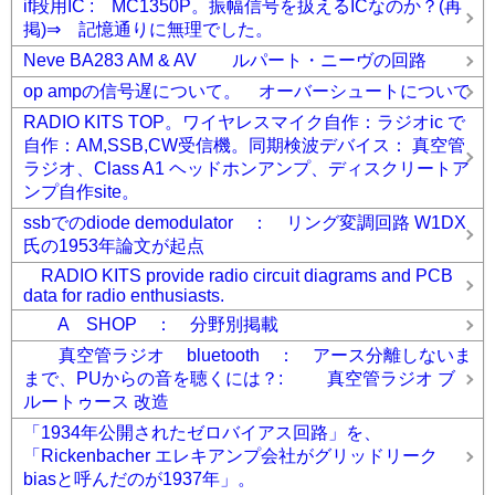
if段用IC : MC1350P。振幅信号を扱えるICなのか？(再
掲)⇒ 記憶通りに無理でした。
Neve BA283 AM & AV ルパート・ニーヴの回路
op ampの信号遅について。 オーバーシュートについて
RADIO KITS TOP。ワイヤレスマイク自作：ラジオic で
自作：AM,SSB,CW受信機。同期検波デバイス： 真空管
ラジオ、Class A1 ヘッドホンアンプ、ディスクリートア
ンプ自作site。
ssbでのdiode demodulator ： リング変調回路 W1DX
氏の1953年論文が起点
RADIO KITS provide radio circuit diagrams and PCB
data for radio enthusiasts.
A SHOP ： 分野別掲載
真空管ラジオ bluetooth ： アース分離しないま
まで、PUからの音を聴くには？: 真空管ラジオ ブ
ルートゥース 改造
「1934年公開されたゼロバイアス回路」を、
「Rickenbacher エレキアンプ会社がグリッドリーク
biasと呼んだのが1937年」。