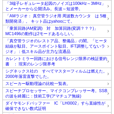
「3端子レギュレータ起因のノイズは100kHz～3MHz」
とメーカーから公開済み。長波～短波帯。
「AMラジオ： 真空管ラジオ用 周波数カウンタ は 5種
類開発済」。 キット品はyahooにて。
「乗算回路(AM変調) 対 加算回路(変調？？？)」
MC1496の動作は2モードあるらしい。
「真空管ラジオのレストア品、整備品」の闇。「ヒータ
結線が駄目。アースポイント駄目。IFT調整してないラ
ジオ」：低スキル品が主力な流通品
カレントミラー回路における信号レンジ限界の検証要約
書 ： 現実のレンジ限界考
シグネックス社の すべてマスターフィルムは燃えた。
2000年落雷直撃でした。
スピーカー駆動理論の比較一覧表。
スピーチプロセッサー、マイクコンプレッサー考。SSB
の波を綺麗に：技術工学(アマチュア無線)
ダイヤモンドバッファー IC「LH0002」すら直線性が
確保できない数式証明