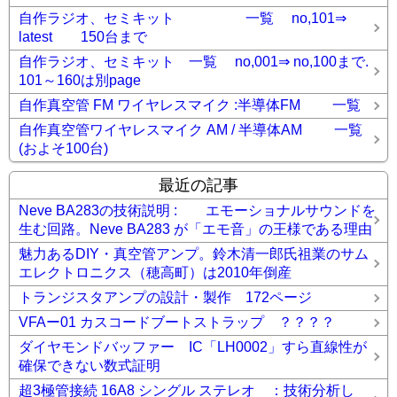
自作ラジオ、セミキット 一覧 no,101⇒
latest 150台まで
自作ラジオ、セミキット 一覧 no,001⇒ no,100まで.
101～160は別page
自作真空管 FM ワイヤレスマイク :半導体FM 一覧
自作真空管ワイヤレスマイク AM / 半導体AM 一覧
(およそ100台)
最近の記事
Neve BA283の技術説明 : エモーショナルサウンドを
生む回路。Neve BA283 が「エモ音」の王様である理由
魅力あるDIY・真空管アンプ。鈴木清一郎氏祖業のサム
エレクトロニクス（穂高町）は2010年倒産
トランジスタアンプの設計・製作 172ページ
VFAー01 カスコードブートストラップ ？？？？
ダイヤモンドバッファー IC「LH0002」すら直線性が
確保できない数式証明
超3極管接続 16A8 シングル ステレオ ：技術分析し