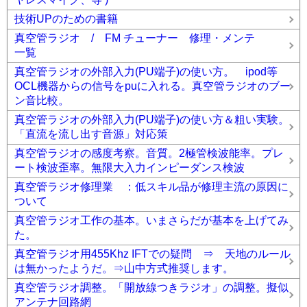
技術UPのための書籍
真空管ラジオ / FM チューナー 修理・メンテ
一覧
真空管ラジオの外部入力(PU端子)の使い方。 ipod等
OCL機器からの信号をpuに入れる。真空管ラジオのブー
ン音比較。
真空管ラジオの外部入力(PU端子)の使い方＆粗い実験。
「直流を流し出す音源」対応策
真空管ラジオの感度考察。音質。2極管検波能率。プレ
ート検波歪率。無限大入力インピーダンス検波
真空管ラジオ修理業 ：低スキル品が修理主流の原因に
ついて
真空管ラジオ工作の基本。いまさらだが基本を上げてみ
た。
真空管ラジオ用455Khz IFTでの疑問 ⇒ 天地のルール
は無かったようだ。⇒山中方式推奨します。
真空管ラジオ調整。「開放線つきラジオ」の調整。擬似
アンテナ回路網