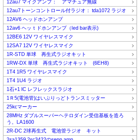
12au7 マイクアンプ： アマチュア無線
12au7トーンコントロール付ラジオ： tda1072 ラジオ
12AV6 ヘッドホンアンプ
12av6 ヘッｔドホンアンプ（led bar表示)
12BE6 12V ワイヤレスマイク
12SA7 12V ワイヤレスマイク
1R-STD 単球 再生式ラジオキット
1RW-DX 単球 再生式ラジオキット (6EH8)
1T4 1R5 ワイヤレスマイク
1T4 1U4 ラジオ
1石+1 IC レフレックスラジオ
1Ｒ5(電池管)はいぶりっどトランスミッター
25kcマーカー
28MHz ダブルスーパーヘテロダイン受信基板を造ろ
う。LA1600
2R-DC 2球再生式 電池管ラジオ キット
2sa1359 2sc3422のsepp amp