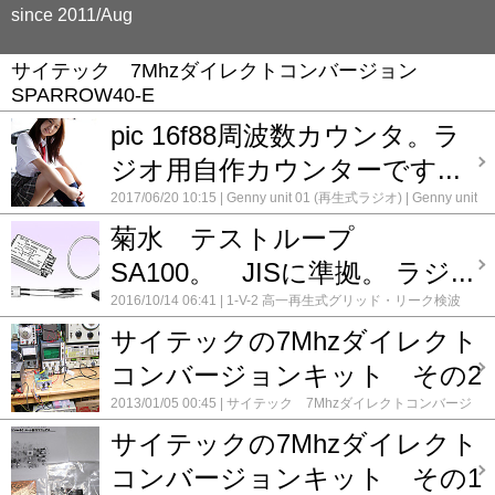
since 2011/Aug
サイテック 7Mhzダイレクトコンバージョン
SPARROW40-E
pic 16f88周波数カウンタ。ラ
ジオ用自作カウンターです...
2017/06/20 10:15
Genny unit 01 (再生式ラジオ)
Genny unit
02 (再生式ラジオ)
pcb基板化 作業ファイル
サイテック
菊水 テストループ
7Mhz ダイレクトコンバージョン Comet40
サイテック
7Mhzダイレクトコンバージョン SPARROW40-E
サトー電
SA100。 JISに準拠。 ラジ...
気 7Mhz ダイレクトコンバージョンキット
マルツエレ
ック MRX-7D-FK 7MHzレシーバキット
メンテナンス S-
2016/10/14 06:41
1-V-2 高一再生式グリッド・リーク検波
106 クライスラー
録録 ★
コメント(0)
ST管3球ラジオ
1R-STD 単球 再生式ラジオキット
1RW-
サイテックの7Mhzダイレクト
DX 単球 再生式ラジオキット (6EH8)
3DC-STD 真空
管 高1ゲルマ検波ラジオキット
3S-STD 真空管 3球ス
コンバージョンキット その2
ーパーラジオキット
5球スーパー のメンテナンス
5球スー
パー 改造修理
5球スーパーのメンテナンス 2号機
5球ス
2013/01/05 00:45
サイテック 7Mhzダイレクトコンバージ
ーパーのメンテナンス 3号機
6TR-STD 6石 トランジスタ
ョン SPARROW40-E
コメント(0)
ラジオキット
6石スーパーラジオ キット： チェリー
サイテックの7Mhzダイレクト
CK-606
AMラジオキット TECSUN社製 2P3
Felip 5球
ST管 スーパー改造製作
Genny unit 01 (再生式ラジオ)
コンバージョンキット その1
KIT-006D FM/MW/SW1/SW2 4バンドラジオキット
KIT-10