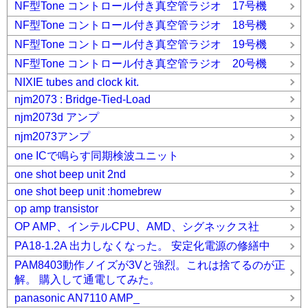
NF型Tone コントロール付き真空管ラジオ 17号機
NF型Tone コントロール付き真空管ラジオ 18号機
NF型Tone コントロール付き真空管ラジオ 19号機
NF型Tone コントロール付き真空管ラジオ 20号機
NIXIE tubes and clock kit.
njm2073 : Bridge-Tied-Load
njm2073d アンプ
njm2073アンプ
one ICで鳴らす同期検波ユニット
one shot beep unit 2nd
one shot beep unit :homebrew
op amp transistor
OP AMP、インテルCPU、AMD、シグネックス社
PA18-1.2A 出力しなくなった。 安定化電源の修繕中
PAM8403動作ノイズが3Vと強烈。これは捨てるのが正
解。 購入して通電してみた。
panasonic AN7110 AMP_