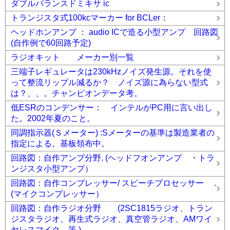
ダブルバランスドミキサ ic
トランジスタ式100kcマーカー for BCLer：
ヘッドホンアンプ ： audio ICで造る小型アンプ 回路図
(自作例で60回路予定)
ラジオキット メーカー別一覧
三端子レギュレータは230kHzノイズ発生源。それを使
って整流リップル減るか？ ノイズ源に為らない型式
は？、、。チャンピオンデータ考。
低ESRのコンデンサー： インテルがPC用に言い出し
た。2002年夏のこと。
同調指示器(Ｓメーター) :Sメーターの基準は製造業者の
指定による。基板領布中。
回路図：自作アンプ分野. (ヘッドフオンアンプ ・トラ
ンジスタ小型アンプ）
回路図：自作コンプレッサー/ スピーチプロセッサー .
(マイクコンプレッサー）
回路図：自作ラジオ分野 (2SC1815ラジオ、トラン
ジスタラジオ、再生式ラジオ、真空管ラジオ、AMワイ
ヤレスマイク、等 )