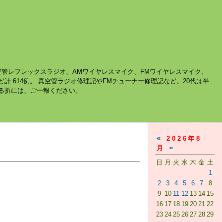
空管レフレックスラジオ、AMワイヤレスマイク、FMワイヤレスマイク、
ど計 614例。 真空管ラジオ修理記やFMチューナー修理記など。20代は半
する折には、ご一報ください。
«
2026年8
»
月
日
月
火
水
木
金
土
1
2
3
4
5
6
7
8
9
10
11
12
13
14
15
16
17
18
19
20
21
22
23
24
25
26
27
28
29