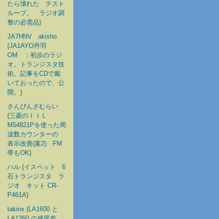
たら壊れた テスト
ループ。 ラジオ調
整の必需品
)
JA7HNV akisho
(
JA1AYO丹羽
OM ：初歩のラジ
オ。トランジスタ技
術。記事をCDで戴
いておったので、公
開。
)
さんぴんざむらい
(
三菱のＩＩＬ
M54821Pを使った周
波数カウンターの
表示改善(案2) FM
帯もOK
)
ハル
(
イスペット 6
石トランジスタ ラ
ジオ キット CR-
P461A
)
takinx
(
LA1600 と
LA1260 の感度差 :