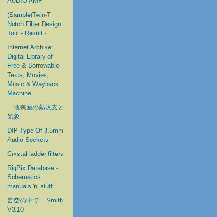
AUDIO AMP
(Sample)Twin-T
Notch Filter Design
Tool - Result -
Internet Archive:
Digital Library of
Free & Borrowable
Texts, Movies,
Music & Wayback
Machine
地表面の熱収支と
気象
DIP Type Of 3.5mm
Audio Sockets
Crystal ladder filters
RigPix Database -
Schematics,
manuals 'n' stuff
皆空の中で... Smith
V3.10