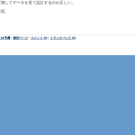
測してデータを見て設計するのが正しい。
家芸。
38号機
|
個別ページ
|
コメント (0)
|
トラックバック (0)