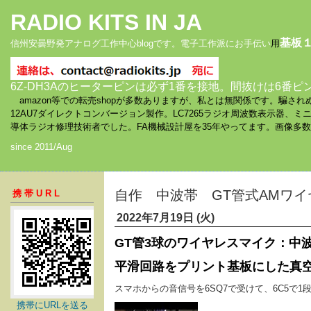
RADIO KITS IN JA
基板
信州安曇野発アナログ工作中心blogです。電子工作派にお手伝い
用
6Z-DH3Aのヒーターピンは必ず1番を接地。間抜けは6番ピ
amazon等での転売shopが多数ありますが、私とは無関係です。騙
12AU7ダイレクトコンバージョン製作。LC7265ラジオ周波数表示器、
導体ラジオ修理技術者でした。FA機械設計屋を35年やってます。画像多
since 2011/Aug
自作 中波帯 GT管式AMワイ
携帯URL
2022年7月19日 (火)
GT管3球のワイヤレスマイク：中波帯。6
平滑回路をプリント基板にした真
スマホからの音信号を6SQ7で受けて、6C5で1
携帯にURLを送る