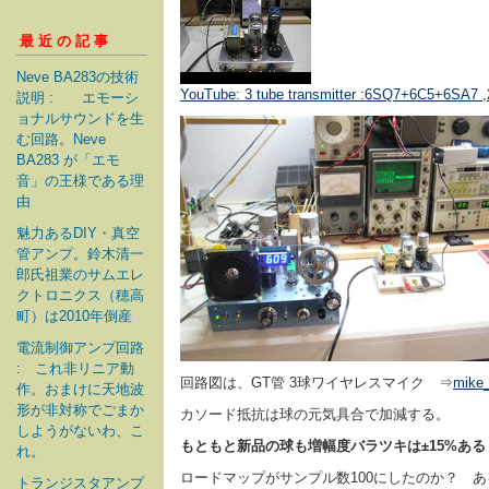
最近の記事
Neve BA283の技術
YouTube: 3 tube transmitter :6SQ7+6C5+6SA7 ,2
説明 : エモーシ
ョナルサウンドを生
む回路。Neve
BA283 が「エモ
音」の王様である理
由
魅力あるDIY・真空
管アンプ。鈴木清一
郎氏祖業のサムエレ
クトロニクス（穂高
町）は2010年倒産
電流制御アンプ回路
: これ非リニア動
回路図は、GT管 3球ワイヤレスマイク ⇒
mike
作。おまけに天地波
形が非対称でごまか
カソード抵抗は球の元気具合で加減する。
しようがないわ、こ
もともと新品の球も増幅度バラツキは±15%あ
れ。
ロードマップがサンプル数100にしたのか？ 
トランジスタアンプ