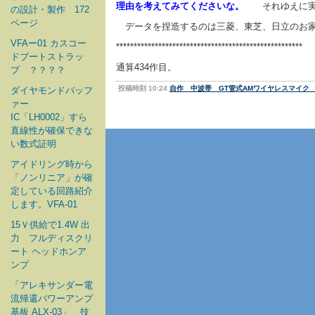
理由を考えてみてくださいな。
それゆえに実
の設計・製作 172
ページ
データを捏造するのは三菱、東芝、日立のお
VFAー01 カスコー
*****************************************************
ドブートストラッ
通算434作目。
プ ？？？？
投稿時刻 10:24
自作 中波帯 GT管式AMワイヤレスマイク 
ダイヤモンドバッフ
ァー
IC「LH0002」すら
直線性が確保できな
い数式証明
アイドリング時から
「ノンリニア」が確
定している回路紹介
します。VFA-01
15Ｖ供給で1.4W 出
力 フルディスクリ
ート ヘッドホンア
ンプ
「アレキサンダー電
流帰還パワーアンプ
基板 ALX-03」 技