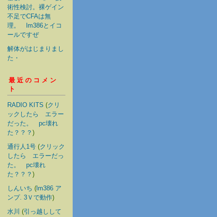
術性検討。裸ゲイン
不足でCFAは無
理。 lm386とイコ
ールですぜ
解体がはじまりまし
た・
最近のコメン
ト
RADIO KITS
(
クリ
ックしたら エラー
だった。 pc壊れ
た？？？
)
通行人1号
(
クリック
したら エラーだっ
た。 pc壊れ
た？？？
)
しんいち
(
lm386 ア
ンプ. 3Ｖで動作
)
水川
(
引っ越しして