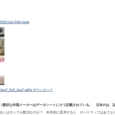
022/July/15th build
_6sq7_6c5_6sa7.pdfをダウンロード
る（親切な外国メーカーはデータシートにそう記載されている。 日本のは 
あるいはサンプル数10なのか？ 科学的に思考すると ロードマップはあてな