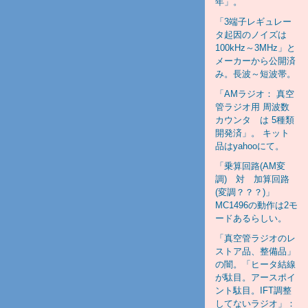
年」。
「3端子レギュレー
タ起因のノイズは
100kHz～3MHz」と
メーカーから公開済
み。長波～短波帯。
「AMラジオ： 真空
管ラジオ用 周波数
カウンタ は 5種類
開発済」。 キット
品はyahooにて。
「乗算回路(AM変
調) 対 加算回路
(変調？？？)」
MC1496の動作は2モ
ードあるらしい。
「真空管ラジオのレ
ストア品、整備品」
の闇。「ヒータ結線
が駄目。アースポイ
ント駄目。IFT調整
してないラジオ」：