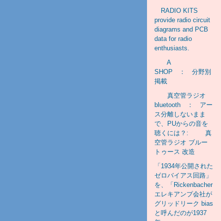
RADIO KITS
provide radio circuit
diagrams and PCB
data for radio
enthusiasts.
A
SHOP ： 分野別
掲載
真空管ラジオ
bluetooth ： アー
ス分離しないまま
で、PUからの音を
聴くには？: 真
空管ラジオ ブルー
トゥース 改造
「1934年公開された
ゼロバイアス回路」
を、「Rickenbacher
エレキアンプ会社が
グリッドリーク bias
と呼んだのが1937