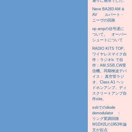
通りに無理でした。
Neve BA283 AM &
AV ルパート・
ニーヴの回路
op ampの信号遅に
ついて。 オーバー
シュートについて
RADIO KITS TOP。
ワイヤレスマイク自
作：ラジオic で自
作：AM,SSB,CW受
信機。同期検波デバ
イス： 真空管ラジ
オ、Class A1 ヘッ
ドホンアンプ、ディ
スクリートアンプ自
作site。
ssbでのdiode
demodulator ：
リング変調回路
W1DX氏の1953年論
文が起点