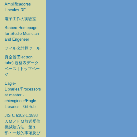
Amplificadores
Lineales RF
電子工作の実験室
Brabec Homepage
for Studio Musician
and Engeneer
フィルタ計算ツール
真空管(Electron
tube) 規格表データ
ベース | トップペー
ジ
Eagle-
Libraries/Processors/Microchip
at master ·
chiengineer/Eagle-
Libraries · GitHub
JIS C 6102-1:1998
ＡＭ／ＦＭ放送受信
機試験方法 第１
部：一般的事項及び