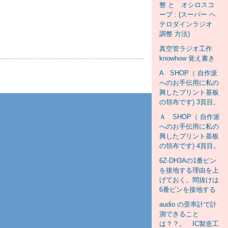
整 と オシロスコ
ープ : (スーパー ヘ
テロダインラジオ
調整 方法)
真空管ラジオ工作
knowhow 覚え書き
A SHOP（ 自作派
へのお手伝用に私の
興したプリント基板
の領布です) 3頁目。
Ａ SHOP（ 自作派
へのお手伝用に私の
興したプリント基板
の領布です) 4頁目。
6Z-DH3Aの1番ピン
を接地する理由を上
げておく。間抜けは
6番ピンを接地する
audio の歪率計で計
測できること
は？？。 IC製造工