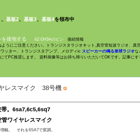
１
、
基板2
、
基板3
、
基板4
を領布中
ンを接地する
6Z-DH3Aのピン
接続情報
されぬようにご注意ください。トランジスタラジオキット,真空管短波ラジオ、真
ミニワッター、トランジスタアンプ、メロディic
スピーカーの鳴る単球ラジオ
な
数にてPC推奨します。 資料画像等はお持ち帰りいただいてOKです。記事に
ヤレスマイク 38号機
sa7,6c5,6sq7
空管ワイヤレスマイク
段増幅。 それを6SA7で変調。