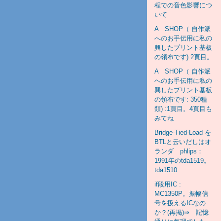
程での音色影響につ
いて
A SHOP（ 自作派
へのお手伝用に私の
興したプリント基板
の領布です) 2頁目。
A SHOP（ 自作派
へのお手伝用に私の
興したプリント基板
の領布です: 350種
類) :1頁目。4頁目も
みてね
Bridge-Tied-Load を
BTLと云いだしはオ
ランダ phlips：
1991年のtda1519。
tda1510
if段用IC :
MC1350P。振幅信
号を扱えるICなの
か？(再掲)⇒ 記憶