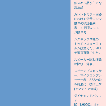
低スキル品が主力な
流通品
カレントミラー回路
における信号レンジ
限界の検証要約
書 ： 現実のレン
ジ限界考
シグネックス社の
すべてマスターフィ
ルムは燃えた。2000
年落雷直撃でした。
スピーカー駆動理論
の比較一覧表。
スピーチプロセッサ
ー、マイクコンプレ
ッサー考。SSBの波
を綺麗に：技術工学
(アマチュア無線)
ダイヤモンドバッフ
ァー
IC「LH0002」すら