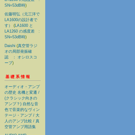
SN=53dB時
)
佐藤明弘（元三洋で
LA1600の設計者で
す）
(
LA1600 と
LA1260 の感度差 :
SN=53dB時
)
Daishi
(
真空管ラジ
オの局部発振確
認 ： オシロスコ
ープ
)
基礎系情報
オーディオ・アンプ
の歴史 名機と変遷 /
(クラシック向きの
アンプ？) 自然な音
色で音楽的なヴィン
テージ・アンプ / 大
人のアンプ比較 / 真
空管アンプ用語集