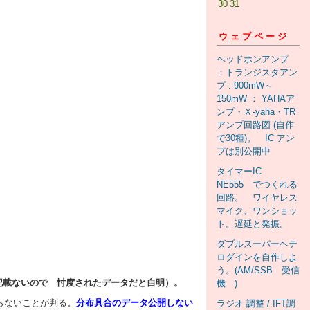
30
31
ウェブページ
ヘッドホンアンプ
：トランジスタアン
プ : 900mW～
150mW ： YAHAア
ンプ・Ｘ-yaha・TR
アンプ回路図 (自作
で30種)。 IC アン
プは別公開中
タイマーIC
NE555 でつくれる
回路。 ワイヤレス
マイク、ワンショッ
ト。遅延と発振。
ダブルスーパーヘテ
ロダインを自作しよ
う。(AM/SSB 受信
記載ないので 忖度されたデータだと自明）。
機 )
らないことが判る。
分布具合のデータ公開しない
ラジオ 調整 / IFT調