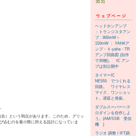
30
31
ウェブページ
ヘッドホンアンプ
：トランジスタアン
プ : 900mW～
150mW ： YAHAア
ンプ・Ｘ-yaha・TR
アンプ回路図 (自作
で30種)。 IC アン
プは別公開中
タイマーIC
NE555 でつくれる
回路。 ワイヤレス
マイク、ワンショッ
ト。遅延と発振。
ダブルスーパーヘテ
す。
ロダインを自作しよ
合）という弱点があります。このため、グリッ
う。(AM/SSB 受信
飛び込むのを最小限に抑える設計になっていま
機 )
ラジオ 調整 / IFT調