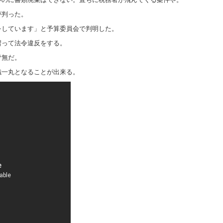
が判った。
をしています」と予算委員会で判明した。
習って法令違反をする。
皆無だ。
織一丸となることが出来る。