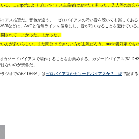
ている。このpdfによりゼロバイアス主義者は無学だと判った。先人等の論文
バイアス推奨だ。音色が違う。 ゼロバイアスの汚い音を聴いても楽しくあ
7,6AV6などは、AVCと信号ラインを個別にし、音が汚くなることを避けている
公開されて、よかった。よかった。
が多いらしい、また聞分けできない方が主流だろう。audio愛好家でもzero 
7はカソードバイアスで製作することをお薦めする。カソードバイアス(6Z-DH3A
ではないのが残念だ。
ジオでの6Z-DH3A」は
ゼロバイアスかカソードバイアスか？ 続
で記する
。