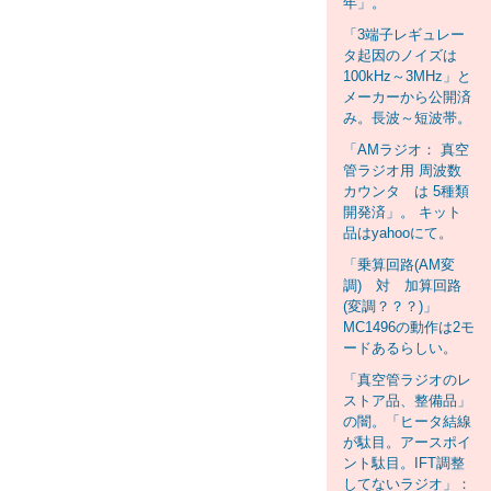
年」。
「3端子レギュレー
タ起因のノイズは
100kHz～3MHz」と
メーカーから公開済
み。長波～短波帯。
「AMラジオ： 真空
管ラジオ用 周波数
カウンタ は 5種類
開発済」。 キット
品はyahooにて。
「乗算回路(AM変
調) 対 加算回路
(変調？？？)」
MC1496の動作は2モ
ードあるらしい。
「真空管ラジオのレ
ストア品、整備品」
の闇。「ヒータ結線
が駄目。アースポイ
ント駄目。IFT調整
してないラジオ」：