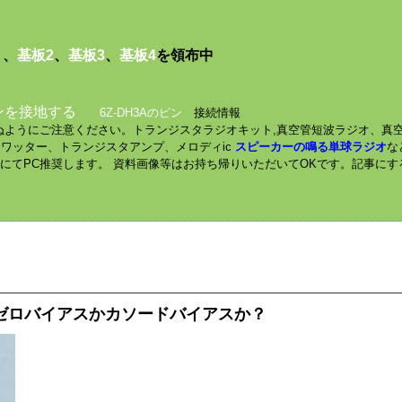
１
、
基板2
、
基板3
、
基板4
を領布中
ンを接地する
6Z-DH3Aのピン
接続情報
されぬようにご注意ください。トランジスタラジオキット,真空管短波ラジオ、真
ミニワッター、トランジスタアンプ、メロディic
スピーカーの鳴る単球ラジオ
な
数にてPC推奨します。 資料画像等はお持ち帰りいただいてOKです。記事に
はゼロバイアスかカソードバイアスか？