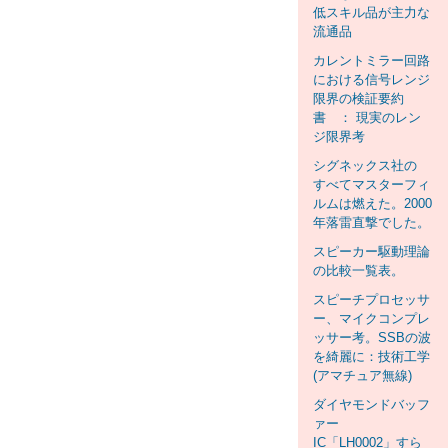
低スキル品が主力な
流通品
カレントミラー回路
における信号レンジ
限界の検証要約
書 ： 現実のレン
ジ限界考
シグネックス社の
すべてマスターフィ
ルムは燃えた。2000
年落雷直撃でした。
スピーカー駆動理論
の比較一覧表。
スピーチプロセッサ
ー、マイクコンプレ
ッサー考。SSBの波
を綺麗に：技術工学
(アマチュア無線)
ダイヤモンドバッフ
ァー
IC「LH0002」すら