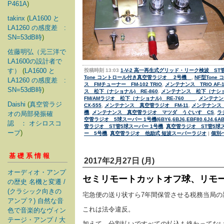
P461A
)
takinx
(
LA1600 と
LA1260 の感度差 :
SN=53dB時
)
佐藤明弘（元三洋で
LA1600の設計者で
す）
(
LA1600 と
投稿時刻 13:03
1-V-2 高一再生式グリッド・リーク検波 ST
Tone コントロール付き真空管ラジオ 2号機
,
NF型Ton
LA1260 の感度差 :
ス FMチューナー FM-102 TRIO
,
メンテナンス TRIO AF-1
SN=53dB時
)
ス 松下（ナショナル) RE-860
,
メンテナンス 松下（ナショナ
FM/AMラジオ 松下（ナショナル) RE-760
,
メンテナンス
Daishi
(
真空管ラジ
CX-555
,
メンテナンス 真空管ラジオ FM-11
,
メンテナンス 
機
,
メンテナンス 真空管ラジオ マツダ うぐいす CS
,
ラ
オの局部発振確
空管ラジオ 5球スーパー 1号機(6BY6,6BJ6,EBF80,6J4,6AB
認 ： オシロスコ
管ラジオ ST管5球スーパー 1号機
,
真空管ラジオ ST管5球ス
ープ
)
ー 5号機
,
真空管ラジオ 他励式 短波スーパーラジオ
|
個別
基礎系情報
2017年2月27日 (月)
オーディオ・アンプ
セミリモートカットオフ球、リモ
の歴史 名機と変遷 /
(クラシック向きの
宅急便の送り状すら7年間保管させる税務当局の
アンプ？) 自然な音
これは法令違反。
色で音楽的なヴィン
テージ・アンプ / 大
加えて、分割払いですべての払込も終わってな