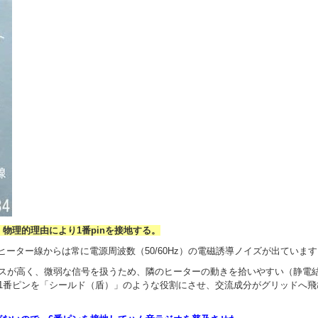
物理的理由により1番pinを接地する。
、ヒーター線からは常に電源周波数（50/60Hz）の電磁誘導ノイズが出ていま
が高く、微弱な信号を扱うため、隣のヒーターの動きを拾いやすい（静電結
1番ピンを「シールド（盾）」のような役割にさせ、交流成分がグリッドへ