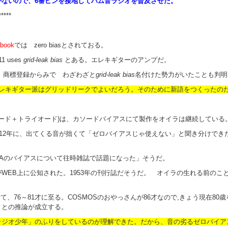
がないので、6番ピンを接地してハム音ラジオを普及させた。
*****
dbook
では zero biasとされておる。
11 uses
grid-leak bias
とある。エレキギターのアンプだ。
商標登録からみで わざわざと
grid-leak bias
名付けた勢力がいたことも判明
レキギター派はグリッドリークでよいだろう。そのために新語をつくったの
合管（ダイオード＋トライオード)は、カソードバイアスにて製作をオイラは継続している
2012年に、出てくる音が拙くて「ゼロバイアスじゃ使えない」と聞き分けで
DH3Aのバイアスについて往時雑誌で話題になった」そうだ。
WEB上に公知された。1953年の刊行誌だそうだ。 オイラの生れる前のこ
算して、76～81才に至る。COSMOSのおやっさんが86才なので,きょう現在
」との推論が成立する。
ラジオ少年」のふりをしているのが理解できた。だから、音の劣るゼロバイア