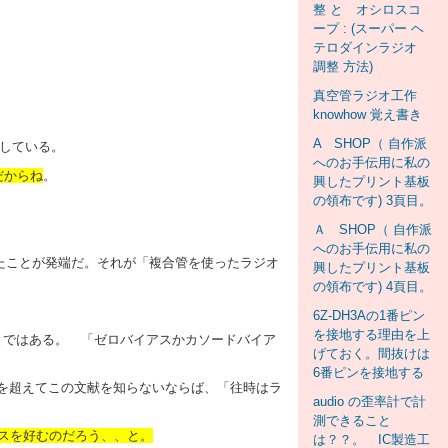
整 と オシロスコ
ープ : (スーパー ヘ
テロダインラジオ
調整 方法)
真空管ラジオ工作
knowhow 覚え書き
A SHOP（ 自作派
している。
へのお手伝用に私の
だからね
。
興したプリント基板
の領布です) 3頁目。
Ａ SHOP（ 自作派
。
へのお手伝用に私の
きたことが発端だ。それが「複合管を使ったラジオ
興したプリント基板
の領布です) 4頁目。
6Z-DH3Aの1番ピン
を接地する理由を上
とではある。 「ゼロバイアスかカソードバイア
げておく。間抜けは
6番ピンを接地する
80歳を超えてこの文献を知らないならば、「往時はラ
audio の歪率計で計
測できること
スを好むのだろう、、と。
は？？。 IC製造工