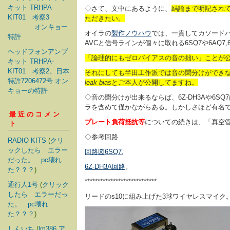
キット TRHPA-
◇さて、文中にあるように、
結論まで明記され
KIT01 考察3
ただきたい。
オンキョー
オイラの
製作ノウハウ
では、一貫してカソード
特許
AVCと信号ラインが個々に取れる6SQ7や6AQ
ヘッドフォンアンプ
「論理的にもゼロバイアスの音の拙い」ことが
キット TRHPA-
KIT01 考察2。日本
それにしても半田工作派では音の聞分けができない方
特許7206472号 オン
leak bias
とご本人が公開してますね。
キョーの特許
◇音の聞分けが出来るならば、6Z-DH3Aや6SQ
ラを含めて僅かながらある。しかしさほど有名
最近のコメン
プレート負荷抵抗等
についての続きは、「真空管ラ
ト
◇参考回路
RADIO KITS
(
クリ
ックしたら エラー
回路図6SQ7,
だった。 pc壊れ
6Z-DH3A回路
。
た？？？
)
****************************
通行人1号
(
クリック
したら エラーだっ
リードのs10に組み上げた3球ワイヤレスマイク
た。 pc壊れ
た？？？
)
しんいち
(
lm386 ア