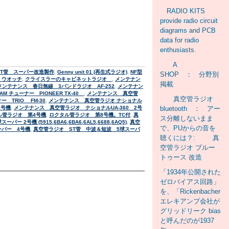
RADIO KITS
provide radio circuit
diagrams and PCB
data for radio
enthusiasts.
A
5球ST管 スーパー改造製作
,
Genny unit 01 (再生式ラジオ)
,
NF型
SHOP ： 分野別
O ウオッチ
,
クライスラーのキャビネットラジオ
,
メンテナン
掲載
メンテナンス 春日無線 3バンドラジオ AF-252
,
メンテナン
M チューナー PIONEER TX-40
,
メンテナンス 真空管
真空管ラジオ
 TRIO FM-30
,
メンテナンス 真空管ラジオ ナショナル
1号機
,
メンテナンス 真空管ラジオ ナショナルUA-360 2号
bluetooth ： アー
ル管ラジオ 第4号機
,
ロクタル管ラジオ 第8号機。TC付
,
真
ス分離しないまま
ー 2号機 (5915,6BA6,6BA6,6AL5,6688,6AQ5)
,
真空
で、PUからの音を
ーパー 4号機
,
真空管ラジオ ST管 中波＆短波 5球スーパ
聴くには？: 真
空管ラジオ ブルー
トゥース 改造
「1934年公開された
ゼロバイアス回路」
を、「Rickenbacher
エレキアンプ会社が
グリッドリーク bias
と呼んだのが1937