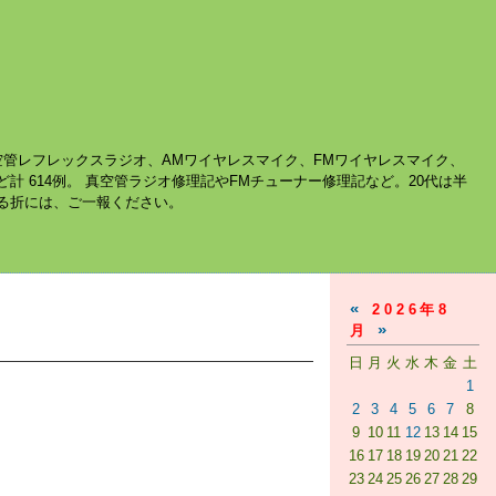
空管レフレックスラジオ、AMワイヤレスマイク、FMワイヤレスマイク、
ど計 614例。 真空管ラジオ修理記やFMチューナー修理記など。20代は半
する折には、ご一報ください。
«
2026年8
»
月
日
月
火
水
木
金
土
1
2
3
4
5
6
7
8
9
10
11
12
13
14
15
16
17
18
19
20
21
22
23
24
25
26
27
28
29