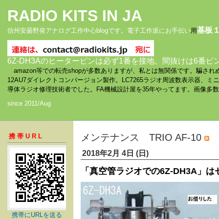
RADIO KITS IN JA
基板
信州安曇野発アナログ工作中心blogです。電子工作派にお手伝い
用
6Z-DH3Aのヒーターピンは必ず1番を接地。間抜けは6番ピ
amazon等での転売shopが多数ありますが、私とは無関係です。騙
12AU7ダイレクトコンバージョン製作。LC7265ラジオ周波数表示器、
導体ラジオ修理技術者でした。FA機械設計屋を35年やってます。画像多
since 2011/Aug
メンテナンス TRIO AF-10
携帯URL
2018年2月 4日 (日)
「真空管ラジオでの6Z-DH3A」
携帯にURLを送る