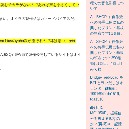
程での音色影響につ
を読むチカラがないのであれば声を小さくしてい
いて
A SHOP（ 自作派
るまい。オイラの製作品はカソードバイアスだ。
へのお手伝用に私の
。
興したプリント基板
の領布です) 2頁目。
biasのyaha教が流行るので耳は悪い。
grid-
A SHOP（ 自作派
へのお手伝用に私の
興したプリント基板
,6SQ7,6AV6)で製作公開しているサイトはオイ
の領布です: 350種
類) :1頁目。4頁目も
。
みてね
Bridge-Tied-Load を
BTLと云いだしはオ
ランダ phlips：
1991年のtda1519。
tda1510
if段用IC :
MC1350P。振幅信
号を扱えるICなの
か？(再掲)⇒ 記憶