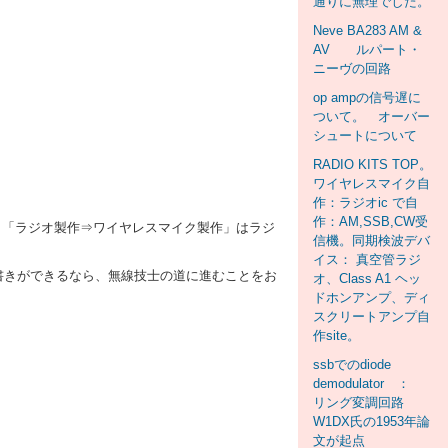
通りに無理でした。
Neve BA283 AM &
AV ルパート・
ニーヴの回路
op ampの信号遅に
ついて。 オーバー
シュートについて
RADIO KITS TOP。
ワイヤレスマイク自
作：ラジオic で自
作：AM,SSB,CW受
。「ラジオ製作⇒ワイヤレスマイク製作」はラジ
信機。同期検波デバ
イス： 真空管ラジ
書きができるなら、無線技士の道に進むことをお
オ、Class A1 ヘッ
ドホンアンプ、ディ
スクリートアンプ自
作site。
ssbでのdiode
demodulator ：
リング変調回路
W1DX氏の1953年論
文が起点