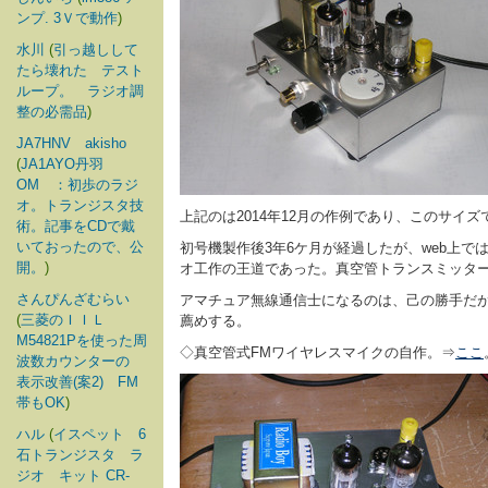
ンプ. 3Ｖで動作
)
水川
(
引っ越しして
たら壊れた テスト
ループ。 ラジオ調
整の必需品
)
JA7HNV akisho
(
JA1AYO丹羽
OM ：初歩のラジ
オ。トランジスタ技
上記のは2014年12月の作例であり、このサイ
術。記事をCDで戴
いておったので、公
初号機製作後3年6ケ月が経過したが、web上
開。
)
オ工作の王道であった。真空管トランスミッタ
さんぴんざむらい
アマチュア無線通信士になるのは、己の勝手だ
(
三菱のＩＩＬ
薦めする。
M54821Pを使った周
◇真空管式FMワイヤレスマイクの自作。⇒
ここ
波数カウンターの
表示改善(案2) FM
帯もOK
)
ハル
(
イスペット 6
石トランジスタ ラ
ジオ キット CR-