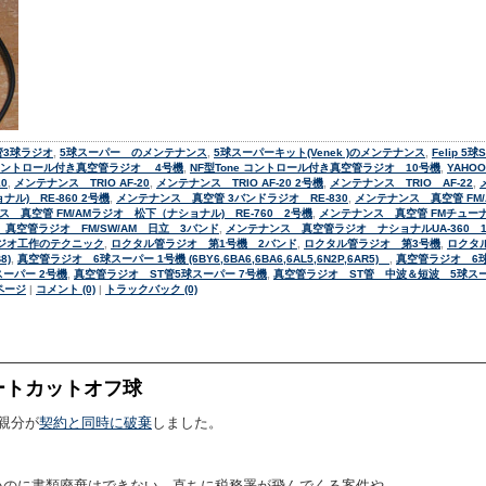
管3球ラジオ
,
5球スーパー のメンテナンス
,
5球スーパーキット(Venek )のメンテナンス
,
Felip 
e コントロール付き真空管ラジオ 4号機
,
NF型Tone コントロール付き真空管ラジオ 10号機
,
YAHO
0
,
メンテナンス TRIO AF-20
,
メンテナンス TRIO AF-20 2号機
,
メンテナンス TRIO AF-22
,
ル) RE-860 2号機
,
メンテナンス 真空管 3バンドラジオ RE-830
,
メンテナンス 真空管 FM/A
 真空管 FM/AMラジオ 松下（ナショナル) RE-760 2号機
,
メンテナンス 真空管 FMチューナー
真空管ラジオ FM/SW/AM 日立 3バンド
,
メンテナンス 真空管ラジオ ナショナルUA-360 
ジオ工作のテクニック
,
ロクタル管ラジオ 第1号機 2バンド
,
ロクタル管ラジオ 第3号機
,
ロクタ
8)
,
真空管ラジオ 6球スーパー 1号機 (6BY6,6BA6,6BA6,6AL5,6N2P,6AR5)
,
真空管ラジオ 6球スーパ
ーパー 2号機
,
真空管ラジオ ST管5球スーパー 7号機
,
真空管ラジオ ST管 中波＆短波 5球ス
ページ
|
コメント (0)
|
トラックバック (0)
ートカットオフ球
親分が
契約と同時に破棄
しました。
いのに書類廃棄はできない。直ちに税務署が飛んでくる案件や。