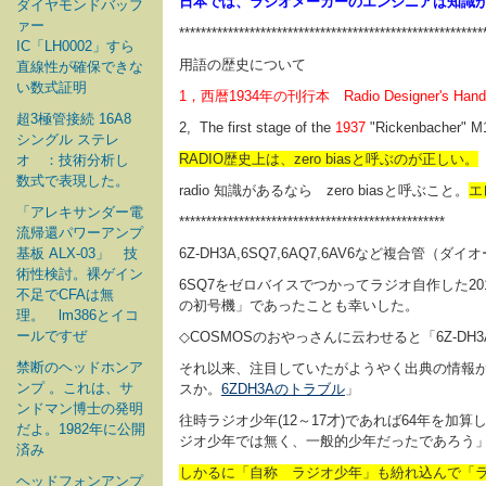
日本では、ラジオメーカーのエンジニアは知識
ダイヤモンドバッフ
ァー
********************************************************
IC「LH0002」すら
用語の歴史について
直線性が確保できな
い数式証明
1，西暦1934年の刊行本
Radio Designer's Han
超3極管接続 16A8
2, The first stage of the
1937
"Rickenbacher" M
シングル ステレ
RADIO歴史上は、zero biasと呼ぶのが正しい。
オ ：技術分析し
数式で表現した。
radio 知識があるなら zero biasと呼ぶこと。
エ
「アレキサンダー電
*************************************************
流帰還パワーアンプ
基板 ALX-03」 技
6Z-DH3A,6SQ7,6AQ7,6AV6など複
術性検討。裸ゲイン
6SQ7をゼロバイスでつかってラジオ自作した
不足でCFAは無
の初号機」であったことも幸いした。
理。 lm386とイコ
ールですぜ
◇COSMOSのおやっさんに云わせると「6Z-
禁断のヘッドホンア
それ以来、注目していたがようやく出典の情報が
ンプ 。これは、サ
スか。
6ZDH3Aのトラブル
」
ンドマン博士の発明
往時ラジオ少年(12～17才)であれば64年を加
だよ。1982年に公開
ジオ少年では無く、一般的少年だったであろう
済み
しかるに「自称 ラジオ少年」も紛れ込んで「
ヘッドフォンアンプ