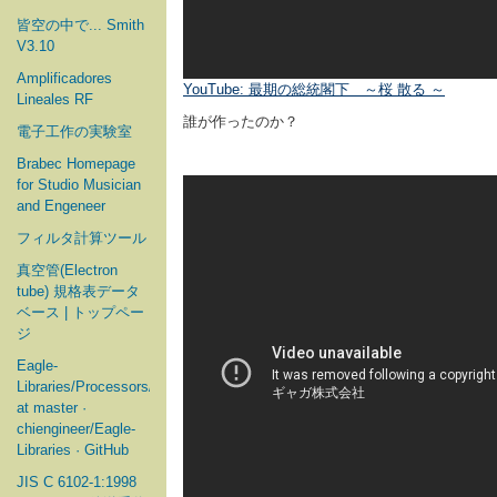
皆空の中で... Smith
V3.10
Amplificadores
YouTube: 最期の総統閣下 ～桜 散る ～
Lineales RF
誰が作ったのか？
電子工作の実験室
Brabec Homepage
for Studio Musician
and Engeneer
フィルタ計算ツール
真空管(Electron
tube) 規格表データ
ベース | トップペー
ジ
Eagle-
Libraries/Processors/Microchip
at master ·
chiengineer/Eagle-
Libraries · GitHub
JIS C 6102-1:1998