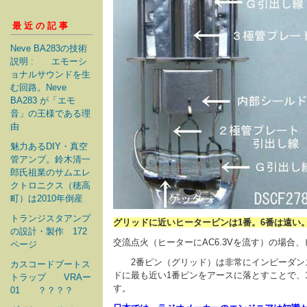
最近の記事
Neve BA283の技術
説明 : エモーシ
ョナルサウンドを生
む回路。Neve
BA283 が「エモ
音」の王様である理
由
魅力あるDIY・真空
管アンプ。鈴木清一
郎氏祖業のサムエレ
クトロニクス（穂高
町）は2010年倒産
トランジスタアンプ
グリッドに近いヒーターピンは1番。6番は遠い。
の設計・製作 172
交流点火（ヒーターにAC6.3Vを流す）の場合
ページ
2番ピン（グリッド）は非常にインピーダンス
カスコードブートス
ドに最も近い1番ピンをアースに落とすことで、
トラップ VRAー
す。
01 ？？？？