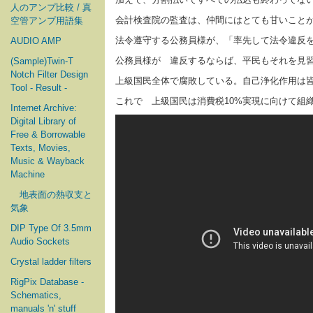
人のアンプ比較 / 真
会計検査院の監査は、仲間にはとても甘いこと
空管アンプ用語集
法令遵守する公務員様が、「率先して法令違反
AUDIO AMP
公務員様が 違反するならば、平民もそれを見
(Sample)Twin-T
Notch Filter Design
上級国民全体で腐敗している。自己浄化作用は
Tool - Result -
これで 上級国民は消費税10%実現に向けて組
Internet Archive:
Digital Library of
Free & Borrowable
Texts, Movies,
Music & Wayback
Machine
地表面の熱収支と
気象
DIP Type Of 3.5mm
Audio Sockets
Crystal ladder filters
RigPix Database -
Schematics,
manuals 'n' stuff