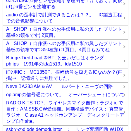
6Z-DH3Aの1番ピンを接地する理由を上げておく。間抜
けは6番ピンを接地する
audio の歪率計で計測できることは？？。 IC製造工程
での音色影響について
A SHOP（ 自作派へのお手伝用に私の興したプリント
基板の領布です) 2頁目。
A SHOP（ 自作派へのお手伝用に私の興したプリント
基板の領布です: 350種類) :1頁目。4頁目もみてね
Bridge-Tied-Load をBTLと云いだしはオランダ
phlips：1991年のtda1519。tda1510
if段用IC : MC1350P。振幅信号を扱えるICなのか？(再
掲)⇒ 記憶通りに無理でした。
Neve BA283 AM & AV ルパート・ニーヴの回路
op ampの信号遅について。 オーバーシュートについて
RADIO KITS TOP。ワイヤレスマイク自作：ラジオic で
自作：AM,SSB,CW受信機。同期検波デバイス： 真空管
ラジオ、Class A1 ヘッドホンアンプ、ディスクリートア
ンプ自作site。
ssbでのdiode demodulator ： リング変調回路 W1DX