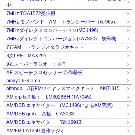
中
7MHz TDA1572受信機
7MHz モノバンド AM トランシーバー（rk-96a)。
7MHzダイレクトコンバージョン(MC1496)
7MHzダイレクトコンバージョン(TA7320) 初号機
7石AM トランジスタラジオキット
8次LPF MAX295
9石スーパーラジオ ：自作
AF スピーチプロセッサー:自作基板
aimiya 6k4 amp
aitendo 3石FMワイヤレスマイクキット AKIT-315
AM qrp tx基板： LM3028BH (TA7045)
AM/DSB エキサイター (MC1496によるAM変調)
AM/DSB qrptx 基板 CA3028
AM/DSB エキサイター 'SN16913'
AM/FM LA1260 自作ラジオ