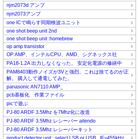
njm2073d アンプ
njm2073アンプ
one ICで鳴らす同期検波ユニット
one shot beep unit 2nd
one shot beep unit :homebrew
op amp transistor
OP AMP、インテルCPU、AMD、シグネックス社
PA18-1.2A 出力しなくなった。 安定化電源の修繕中
PAM8403動作ノイズが3Vと強烈。これは捨てるのが正
解。 購入して通電してみた。
panasonic AN7110 AMP_
pcb基板化 作業ファイル
picで遊ぶ
PJ-80 ARDF 3.5Mhz を7Mhz化に改造
PJ-80 ARDF 3.5Mhz レシーバー aitendo
PJ-80 ARDF 3.5Mhz レシーバーキット
product detector unit : select LSB or USB , IF=455kHz.