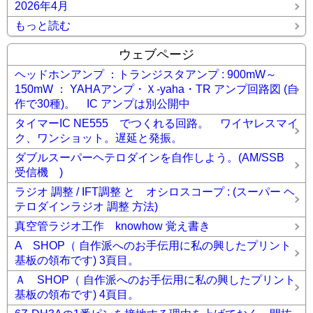
2026年4月
もっと読む
ウェブページ
ヘッドホンアンプ ：トランジスタアンプ : 900mW～
150mW ： YAHAアンプ・Ｘ-yaha・TR アンプ回路図 (自
作で30種)。 IC アンプは別公開中
タイマーIC NE555 でつくれる回路。 ワイヤレスマイ
ク、ワンショット。遅延と発振。
ダブルスーパーヘテロダインを自作しよう。(AM/SSB
受信機 )
ラジオ 調整 / IFT調整 と オシロスコープ : (スーパー ヘ
テロダインラジオ 調整 方法)
真空管ラジオ工作 knowhow 覚え書き
A SHOP（ 自作派へのお手伝用に私の興したプリント
基板の領布です) 3頁目。
Ａ SHOP（ 自作派へのお手伝用に私の興したプリント
基板の領布です) 4頁目。