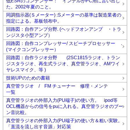
低ESRのコンデンサー： インテルがPC用に言い出し
た。2002年夏のこと。
同調指示器(Ｓメーター) :Sメーターの基準は製造業者の
指定による。基板領布中。
回路図：自作アンプ分野. (ヘッドフオンアンプ ・トラ
ンジスタ小型アンプ）
回路図：自作コンプレッサー/ スピーチプロセッサー .
(マイクコンプレッサー）
回路図：自作ラジオ分野 (2SC1815ラジオ、トラン
ジスタラジオ、再生式ラジオ、真空管ラジオ、AMワイ
ヤレスマイク、等 )
技術UPのための書籍
真空管ラジオ / FM チューナー 修理・メンテ
一覧
真空管ラジオの外部入力(PU端子)の使い方。 ipod等
OCL機器からの信号をpuに入れる。真空管ラジオのブー
ン音比較。
真空管ラジオの外部入力(PU端子)の使い方＆粗い実験。
「直流を流し出す音源」対応策