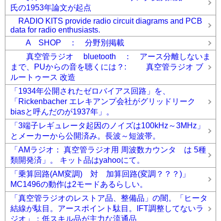
氏の1953年論文が起点
RADIO KITS provide radio circuit diagrams and PCB
data for radio enthusiasts.
A SHOP ： 分野別掲載
真空管ラジオ bluetooth ： アース分離しないま
まで、PUからの音を聴くには？: 真空管ラジオ ブ
ルートゥース 改造
「1934年公開されたゼロバイアス回路」を、
「Rickenbacher エレキアンプ会社がグリッドリーク
biasと呼んだのが1937年」。
「3端子レギュレータ起因のノイズは100kHz～3MHz」
とメーカーから公開済み。長波～短波帯。
「AMラジオ： 真空管ラジオ用 周波数カウンタ は 5種
類開発済」。 キット品はyahooにて。
「乗算回路(AM変調) 対 加算回路(変調？？？)」
MC1496の動作は2モードあるらしい。
「真空管ラジオのレストア品、整備品」の闇。「ヒータ
結線が駄目。アースポイント駄目。IFT調整してないラ
ジオ」：低スキル品が主力な流通品