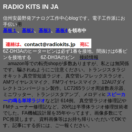
RADIO KITS IN JA
信州安曇野発アナログ工作中心blogです。電子工作派にお
手伝い
用
基板１
、
基板2
、
基板3
、
基板4
を領布中
6Z-DH3Aのヒーターピンは必ず1番を接地。間抜けは6番ピ
ンを接地する
6Z-DH3Aのピン
接続情報
amazon等での転売shopが多数ありますが、私とは無関係
です。騙されぬようにご注意ください。トランジスタラジ
オキット,真空管短波ラジオ、真空管レフレックスラジオ、
AMワイヤレスマイク、FMワイヤレスマイク、12AU7ダイ
レクトコンバージョン製作。LC7265ラジオ周波数表示器、
ミニワッター、トランジスタアンプ、メロディic
スピーカ
ーの鳴る単球ラジオ
など計 614例。 真空管ラジオ修理記や
FMチューナー修理記など。20代は半導体ラジオ修理技術者
でした。FA機械設計屋を35年やってます。画像多数にて
PC推奨します。 資料画像等はお持ち帰りいただいてOKで
す。記事にする折には、ご一報ください。