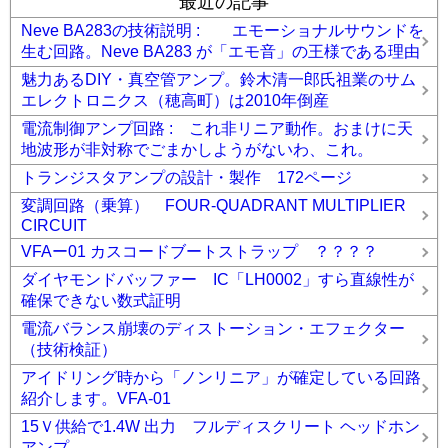
最近の記事
Neve BA283の技術説明 : エモーショナルサウンドを
生む回路。Neve BA283 が「エモ音」の王様である理由
魅力あるDIY・真空管アンプ。鈴木清一郎氏祖業のサム
エレクトロニクス（穂高町）は2010年倒産
電流制御アンプ回路 : これ非リニア動作。おまけに天
地波形が非対称でごまかしようがないわ、これ。
トランジスタアンプの設計・製作 172ページ
変調回路（乗算） FOUR-QUADRANT MULTIPLIER
CIRCUIT
VFAー01 カスコードブートストラップ ？？？？
ダイヤモンドバッファー IC「LH0002」すら直線性が
確保できない数式証明
電流バランス崩壊のディストーション・エフェクター
（技術検証）
アイドリング時から「ノンリニア」が確定している回路
紹介します。VFA-01
15Ｖ供給で1.4W 出力 フルディスクリート ヘッドホン
アンプ