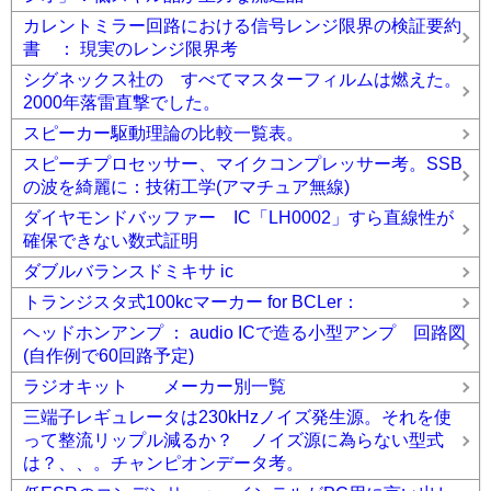
カレントミラー回路における信号レンジ限界の検証要約
書 ： 現実のレンジ限界考
シグネックス社の すべてマスターフィルムは燃えた。
2000年落雷直撃でした。
スピーカー駆動理論の比較一覧表。
スピーチプロセッサー、マイクコンプレッサー考。SSB
の波を綺麗に：技術工学(アマチュア無線)
ダイヤモンドバッファー IC「LH0002」すら直線性が
確保できない数式証明
ダブルバランスドミキサ ic
トランジスタ式100kcマーカー for BCLer：
ヘッドホンアンプ ： audio ICで造る小型アンプ 回路図
(自作例で60回路予定)
ラジオキット メーカー別一覧
三端子レギュレータは230kHzノイズ発生源。それを使
って整流リップル減るか？ ノイズ源に為らない型式
は？、、。チャンピオンデータ考。