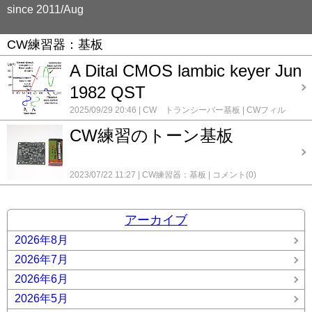
since 2011/Aug
CW練習器：基板
A Dital CMOS lambic keyer Jun
1982 QST
2025/09/29 20:46
CW トランシーバー基板
CWフィル
タ ever 599 type C
CWフィルタ ever599 type B.
CW練
CW練習のトーン基板
習器：基板
コメント(0)
2023/07/22 11:27
CW練習器：基板
コメント(0)
アーカイブ
2026年8月
2026年7月
2026年6月
2026年5月