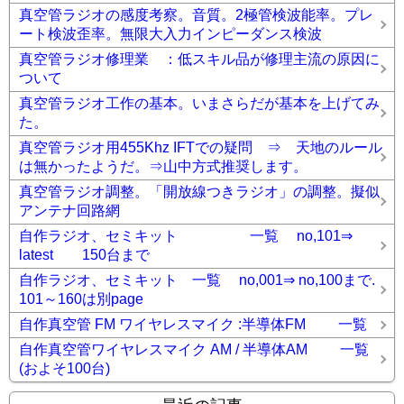
真空管ラジオの感度考察。音質。2極管検波能率。プレ
ート検波歪率。無限大入力インピーダンス検波
真空管ラジオ修理業 ：低スキル品が修理主流の原因に
ついて
真空管ラジオ工作の基本。いまさらだが基本を上げてみ
た。
真空管ラジオ用455Khz IFTでの疑問 ⇒ 天地のルール
は無かったようだ。⇒山中方式推奨します。
真空管ラジオ調整。「開放線つきラジオ」の調整。擬似
アンテナ回路網
自作ラジオ、セミキット 一覧 no,101⇒
latest 150台まで
自作ラジオ、セミキット 一覧 no,001⇒ no,100まで.
101～160は別page
自作真空管 FM ワイヤレスマイク :半導体FM 一覧
自作真空管ワイヤレスマイク AM / 半導体AM 一覧
(およそ100台)