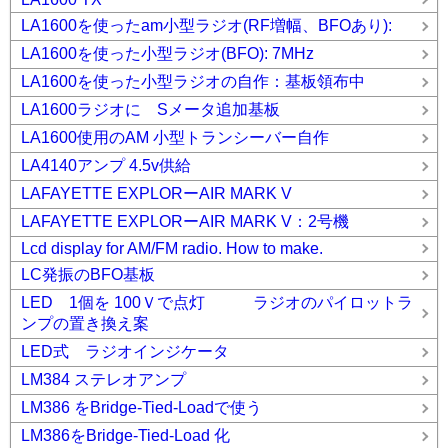
LA1600を使ったam小型ラジオ(RF増幅、BFOあり):
LA1600を使った小型ラジオ(BFO): 7MHz
LA1600を使った小型ラジオの自作：基板領布中
LA1600ラジオに Sメータ追加基板
LA1600使用のAM 小型トランシーバー自作
LA4140アンプ 4.5v供給
LAFAYETTE EXPLORーAIR MARK V
LAFAYETTE EXPLORーAIR MARK V：2号機
Lcd display for AM/FM radio. How to make.
LC発振のBFO基板
LED 1個を 100Ｖで点灯 ラジオのパイロットラ
ンプの置き換え案
LED式 ラジオインジケータ
LM384 ステレオアンプ
LM386 をBridge-Tied-Loadで使う
LM386をBridge-Tied-Load 化