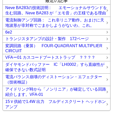
最近の記事
Neve BA283の技術説明 : エモーショナルサウンドを
生む回路。Neve BA283 が「エモ音」の王様である理由
電流制御アンプ回路 : これ非リニア動作。おまけに天
地波形が非対称でごまかしようがないわ、これ。
6e2
トランジスタアンプの設計・製作 172ページ
変調回路（乗算） FOUR-QUADRANT MULTIPLIER
CIRCUIT
VFAー01 カスコードブートストラップ ？？？？
ダイヤモンドバッファー IC「LH0002」すら直線性が
確保できない数式証明
電流バランス崩壊のディストーション・エフェクター
（技術検証）
アイドリング時から「ノンリニア」が確定している回路
紹介します。VFA-01
15Ｖ供給で1.4W 出力 フルディスクリート ヘッドホン
アンプ