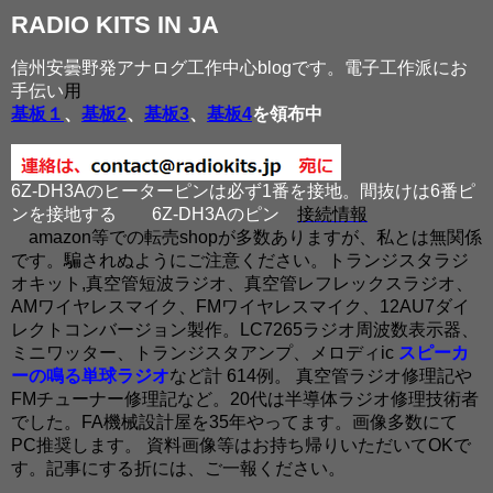
RADIO KITS IN JA
信州安曇野発アナログ工作中心blogです。電子工作派にお
手伝い
用
基板１
、
基板2
、
基板3
、
基板4
を領布中
6Z-DH3Aのヒーターピンは必ず1番を接地。間抜けは6番ピ
ンを接地する
6Z-DH3Aのピン
接続情報
amazon等での転売shopが多数ありますが、私とは無関係
です。騙されぬようにご注意ください。トランジスタラジ
オキット,真空管短波ラジオ、真空管レフレックスラジオ、
AMワイヤレスマイク、FMワイヤレスマイク、12AU7ダイ
レクトコンバージョン製作。LC7265ラジオ周波数表示器、
ミニワッター、トランジスタアンプ、メロディic
スピーカ
ーの鳴る単球ラジオ
など計 614例。 真空管ラジオ修理記や
FMチューナー修理記など。20代は半導体ラジオ修理技術者
でした。FA機械設計屋を35年やってます。画像多数にて
PC推奨します。 資料画像等はお持ち帰りいただいてOKで
す。記事にする折には、ご一報ください。