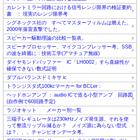
カレントミラー回路における信号レンジ限界の検証要約
書 ： 現実のレンジ限界考
シグネックス社の すべてマスターフィルムは燃えた。
2000年落雷直撃でした。
スピーカー駆動理論の比較一覧表。
スピーチプロセッサー、マイクコンプレッサー考。SSB
の波を綺麗に：技術工学(アマチュア無線)
ダイヤモンドバッファー IC「LH0002」すら直線性が
確保できない数式証明
ダブルバランスドミキサ ic
トランジスタ式100kcマーカー for BCLer：
ヘッドホンアンプ ： audio ICで造る小型アンプ 回路図
(自作例で60回路予定)
ラジオキット メーカー別一覧
三端子レギュレータは230kHzノイズ発生源。それを使
って整流リップル減るか？ ノイズ源に為らない型式
は？、、。チャンピオンデータ考。