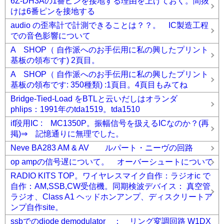
6Z-DH3Aの1番ピンを接地する理由を上げておく。間抜
けは6番ピンを接地する
audio の歪率計で計測できることは？？。 IC製造工程
での音色影響について
A SHOP（ 自作派へのお手伝用に私の興したプリント
基板の領布です) 2頁目。
A SHOP（ 自作派へのお手伝用に私の興したプリント
基板の領布です: 350種類) :1頁目。4頁目もみてね
Bridge-Tied-Load をBTLと云いだしはオランダ
phlips：1991年のtda1519。tda1510
if段用IC : MC1350P。振幅信号を扱えるICなのか？(再
掲)⇒ 記憶通りに無理でした。
Neve BA283 AM & AV ルパート・ニーヴの回路
op ampの信号遅について。 オーバーシュートについて
RADIO KITS TOP。ワイヤレスマイク自作：ラジオic で
自作：AM,SSB,CW受信機。同期検波デバイス： 真空管
ラジオ、Class A1 ヘッドホンアンプ、ディスクリートア
ンプ自作site。
ssbでのdiode demodulator ： リング変調回路 W1DX