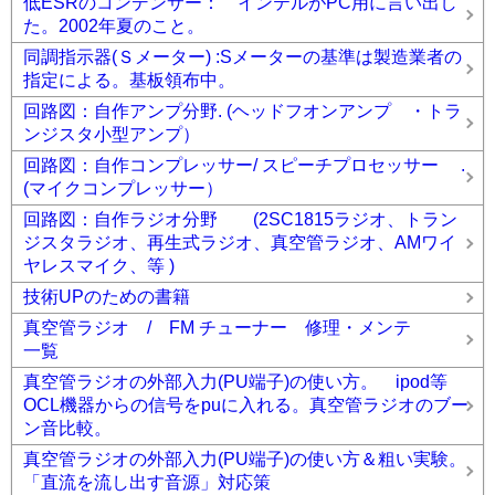
低ESRのコンデンサー： インテルがPC用に言い出し
た。2002年夏のこと。
同調指示器(Ｓメーター) :Sメーターの基準は製造業者の
指定による。基板領布中。
回路図：自作アンプ分野. (ヘッドフオンアンプ ・トラ
ンジスタ小型アンプ）
回路図：自作コンプレッサー/ スピーチプロセッサー .
(マイクコンプレッサー）
回路図：自作ラジオ分野 (2SC1815ラジオ、トラン
ジスタラジオ、再生式ラジオ、真空管ラジオ、AMワイ
ヤレスマイク、等 )
技術UPのための書籍
真空管ラジオ / FM チューナー 修理・メンテ
一覧
真空管ラジオの外部入力(PU端子)の使い方。 ipod等
OCL機器からの信号をpuに入れる。真空管ラジオのブー
ン音比較。
真空管ラジオの外部入力(PU端子)の使い方＆粗い実験。
「直流を流し出す音源」対応策