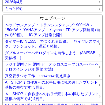
2026年4月
もっと読む
ウェブページ
ヘッドホンアンプ ：トランジスタアンプ : 900mW～
150mW ： YAHAアンプ・Ｘ-yaha・TR アンプ回路図 (自
作で30種)。 IC アンプは別公開中
タイマーIC NE555 でつくれる回路。 ワイヤレスマイ
ク、ワンショット。遅延と発振。
ダブルスーパーヘテロダインを自作しよう。(AM/SSB
受信機 )
ラジオ 調整 / IFT調整 と オシロスコープ : (スーパー ヘ
テロダインラジオ 調整 方法)
真空管ラジオ工作 knowhow 覚え書き
A SHOP（ 自作派へのお手伝用に私の興したプリント
基板の領布です) 3頁目。
Ａ SHOP（ 自作派へのお手伝用に私の興したプリント
基板の領布です) 4頁目。