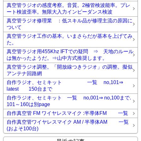
真空管ラジオの感度考察。音質。2極管検波能率。プレ
ート検波歪率。無限大入力インピーダンス検波
真空管ラジオ修理業 ：低スキル品が修理主流の原因に
ついて
真空管ラジオ工作の基本。いまさらだが基本を上げてみ
た。
真空管ラジオ用455Khz IFTでの疑問 ⇒ 天地のルール
は無かったようだ。⇒山中方式推奨します。
真空管ラジオ調整。「開放線つきラジオ」の調整。擬似
アンテナ回路網
自作ラジオ、セミキット 一覧 no,101⇒
latest 150台まで
自作ラジオ、セミキット 一覧 no,001⇒ no,100まで.
101～160は別page
自作真空管 FM ワイヤレスマイク :半導体FM 一覧
自作真空管ワイヤレスマイク AM / 半導体AM 一覧
(およそ100台)