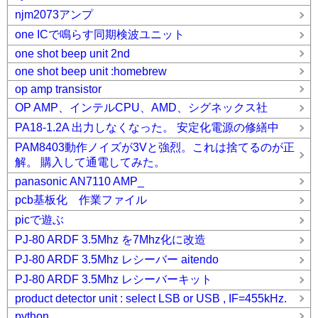
njm2073アンプ
one ICで鳴らす同期検波ユニット
one shot beep unit 2nd
one shot beep unit :homebrew
op amp transistor
OP AMP、インテルCPU、AMD、シグネックス社
PA18-1.2A 出力しなくなった。 安定化電源の修繕中
PAM8403動作ノイズが3Vと強烈。これは捨てるのが正
解。 購入して通電してみた。
panasonic AN7110 AMP_
pcb基板化 作業ファイル
picで遊ぶ
PJ-80 ARDF 3.5Mhz を7Mhz化に改造
PJ-80 ARDF 3.5Mhz レシーバー aitendo
PJ-80 ARDF 3.5Mhz レシーバーキット
product detector unit : select LSB or USB , IF=455kHz.
python