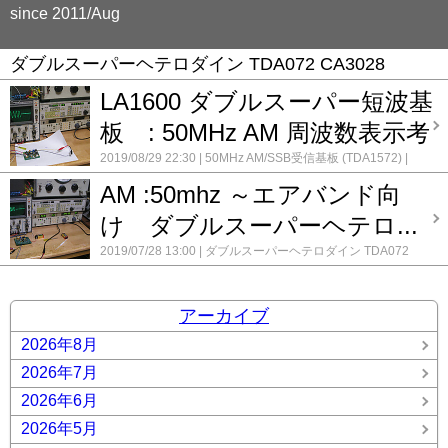
since 2011/Aug
ダブルスーパーヘテロダイン TDA072 CA3028
LA1600 ダブルスーパー短波基
板 : 50MHz AM 周波数表示考
2019/08/29 22:30
50MHz AM/SSB受信基板 (TDA1572)
am/ssb レシーバー TDA1572: ダブルスーパー
LA1600を使
AM :50mhz ～エアバンド向
ったam小型ラジオ(RF増幅、BFOあり):
pcb基板化 作業フ
ァイル
SANYO LA1600で6m受信基板をつくろう
ダブルス
け ダブルスーパーヘテロ...
ーパーヘテロダイン TDA072 CA3028
ラジオの周波数表示
に LEDカウンターモジュール
録録 ★
コメント(0)
2019/07/28 13:00
ダブルスーパーヘテロダイン TDA072
CA3028
コメント(0)
アーカイブ
2026年8月
2026年7月
2026年6月
2026年5月