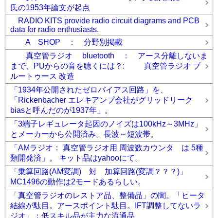
氏の1953年論文が起点
RADIO KITS provide radio circuit diagrams and PCB
data for radio enthusiasts.
A SHOP ： 分野別掲載
真空管ラジオ bluetooth ： アース分離しないま
まで、PUからの音を聴くには？: 真空管ラジオ ブ
ルートゥース 改造
「1934年公開されたゼロバイアス回路」を、
「Rickenbacher エレキアンプ会社がグリッドリーク
biasと呼んだのが1937年」。
「3端子レギュレータ起因のノイズは100kHz～3MHz」
とメーカーから公開済み。長波～短波帯。
「AMラジオ： 真空管ラジオ用 周波数カウンタ は 5種
類開発済」。 キット品はyahooにて。
「乗算回路(AM変調) 対 加算回路(変調？？？)」
MC1496の動作は2モードあるらしい。
「真空管ラジオのレストア品、整備品」の闇。「ヒータ
結線が駄目。アースポイント駄目。IFT調整してないラ
ジオ」：低スキル品が主力な流通品