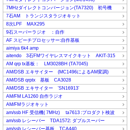
7MHzダイレクトコンバージョン(TA7320) 初号機
7石AM トランジスタラジオキット
8次LPF MAX295
9石スーパーラジオ ：自作
AF スピーチプロセッサー:自作基板
aimiya 6k4 amp
aitendo 3石FMワイヤレスマイクキット AKIT-315
AM qrp tx基板： LM3028BH (TA7045)
AM/DSB エキサイター (MC1496によるAM変調)
AM/DSB qrptx 基板 CA3028
AM/DSB エキサイター 'SN16913'
AM/FM LA1260 自作ラジオ
AM/FMラジオキット
am/ssb HF 受信機( 7MHz) ta7613 :プロダクト検波
am/ssb レシーバー TDA1572: ダブルスーパー
am/ssb レシーバー基板 TCA440