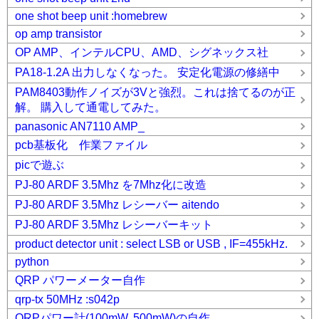
one shot beep unit :homebrew
op amp transistor
OP AMP、インテルCPU、AMD、シグネックス社
PA18-1.2A 出力しなくなった。 安定化電源の修繕中
PAM8403動作ノイズが3Vと強烈。これは捨てるのが正
解。 購入して通電してみた。
panasonic AN7110 AMP_
pcb基板化 作業ファイル
picで遊ぶ
PJ-80 ARDF 3.5Mhz を7Mhz化に改造
PJ-80 ARDF 3.5Mhz レシーバー aitendo
PJ-80 ARDF 3.5Mhz レシーバーキット
product detector unit : select LSB or USB , IF=455kHz.
python
QRP パワーメーター自作
qrp-tx 50MHz :s042p
QRPパワー計(100mW, 500mW)の自作