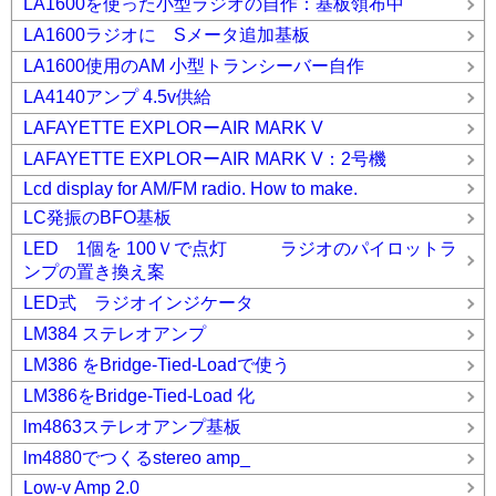
LA1600を使った小型ラジオの自作：基板領布中
LA1600ラジオに Sメータ追加基板
LA1600使用のAM 小型トランシーバー自作
LA4140アンプ 4.5v供給
LAFAYETTE EXPLORーAIR MARK V
LAFAYETTE EXPLORーAIR MARK V：2号機
Lcd display for AM/FM radio. How to make.
LC発振のBFO基板
LED 1個を 100Ｖで点灯 ラジオのパイロットラ
ンプの置き換え案
LED式 ラジオインジケータ
LM384 ステレオアンプ
LM386 をBridge-Tied-Loadで使う
LM386をBridge-Tied-Load 化
lm4863ステレオアンプ基板
lm4880でつくるstereo amp_
Low-v Amp 2.0_