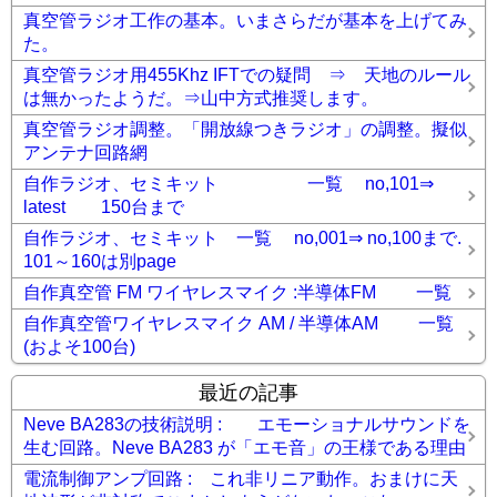
真空管ラジオ工作の基本。いまさらだが基本を上げてみ
た。
真空管ラジオ用455Khz IFTでの疑問 ⇒ 天地のルール
は無かったようだ。⇒山中方式推奨します。
真空管ラジオ調整。「開放線つきラジオ」の調整。擬似
アンテナ回路網
自作ラジオ、セミキット 一覧 no,101⇒
latest 150台まで
自作ラジオ、セミキット 一覧 no,001⇒ no,100まで.
101～160は別page
自作真空管 FM ワイヤレスマイク :半導体FM 一覧
自作真空管ワイヤレスマイク AM / 半導体AM 一覧
(およそ100台)
最近の記事
Neve BA283の技術説明 : エモーショナルサウンドを
生む回路。Neve BA283 が「エモ音」の王様である理由
電流制御アンプ回路 : これ非リニア動作。おまけに天