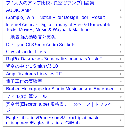
プ / 大人のアンプ比較 / 真空管アンプ用語集
AUDIO AMP
(Sample)Twin-T Notch Filter Design Tool - Result -
Internet Archive: Digital Library of Free & Borrowable
Texts, Movies, Music & Wayback Machine
地表面の熱収支と気象
DIP Type Of 3.5mm Audio Sockets
Crystal ladder filters
RigPix Database - Schematics, manuals 'n' stuff
皆空の中で... Smith V3.10
Amplificadores Lineales RF
電子工作の実験室
Brabec Homepage for Studio Musician and Engeneer
フィルタ計算ツール
真空管(Electron tube) 規格表データベース | トップペー
ジ
Eagle-Libraries/Processors/Microchip at master ·
chiengineer/Eagle-Libraries · GitHub