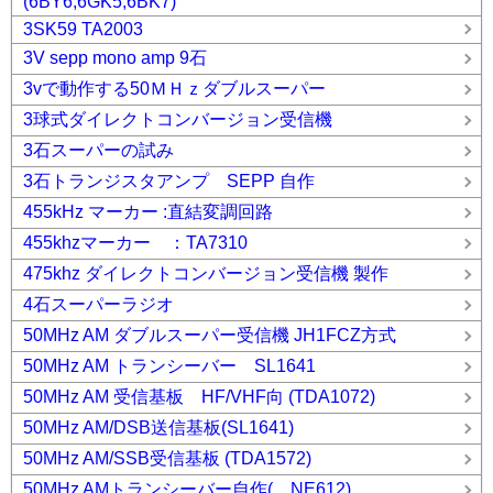
(6BY6,6GK5,6BK7)
3SK59 TA2003
3V sepp mono amp 9石
3vで動作する50ＭＨｚダブルスーパー
3球式ダイレクトコンバージョン受信機
3石スーパーの試み
3石トランジスタアンプ SEPP 自作
455kHz マーカー :直結変調回路
455khzマーカー ：TA7310
475khz ダイレクトコンバージョン受信機 製作
4石スーパーラジオ
50MHz AM ダブルスーパー受信機 JH1FCZ方式
50MHz AM トランシーバー SL1641
50MHz AM 受信基板 HF/VHF向 (TDA1072)
50MHz AM/DSB送信基板(SL1641)
50MHz AM/SSB受信基板 (TDA1572)
50MHz AMトランシーバー自作( NE612)