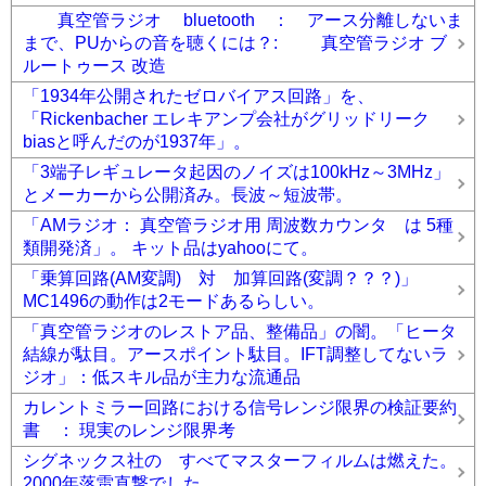
真空管ラジオ bluetooth ： アース分離しないま
まで、PUからの音を聴くには？: 真空管ラジオ ブ
ルートゥース 改造
「1934年公開されたゼロバイアス回路」を、
「Rickenbacher エレキアンプ会社がグリッドリーク
biasと呼んだのが1937年」。
「3端子レギュレータ起因のノイズは100kHz～3MHz」
とメーカーから公開済み。長波～短波帯。
「AMラジオ： 真空管ラジオ用 周波数カウンタ は 5種
類開発済」。 キット品はyahooにて。
「乗算回路(AM変調) 対 加算回路(変調？？？)」
MC1496の動作は2モードあるらしい。
「真空管ラジオのレストア品、整備品」の闇。「ヒータ
結線が駄目。アースポイント駄目。IFT調整してないラ
ジオ」：低スキル品が主力な流通品
カレントミラー回路における信号レンジ限界の検証要約
書 ： 現実のレンジ限界考
シグネックス社の すべてマスターフィルムは燃えた。
2000年落雷直撃でした。