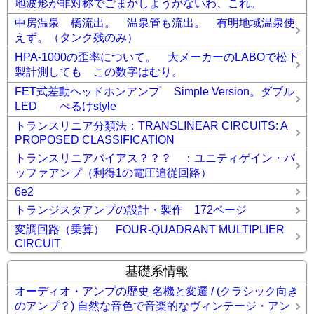
地波形が非対称でごまかしようがないわ、これ。
中房温泉 橋流出。 温泉管も流出。 有明地域温泉使
えず。（タンク残のみ）
HPA-1000の歪率について。 大メーカーのLABOで松下
製計測しても この数字はむり。
FET式差動ヘッドホンアンプ Simple Version。ダブル
LED ぺるけstyle
トランスリニア分類法：TRANSLINEAR CIRCUITS: A
PROPOSED CLASSIFICATION
トランスリニアバイアス？？？ ：ユニティゲイン・バ
ッファアンプ（利得1の電圧追従回路）
6e2
トランジスタアンプの設計・製作 172ページ
変調回路（乗算） FOUR-QUADRANT MULTIPLIER
CIRCUIT
基礎系情報
オーディオ・アンプの歴史 名機と変遷 / (クラシック向き
のアンプ？) 自然な音色で音楽的なヴィンテージ・アン