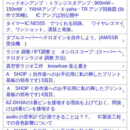
ヘッドホンアンプ ：トランジスタアンプ : 900mW～
150mW ： YAHAアンプ・Ｘ-yaha・TR アンプ回路図 (自
作で30種)。 IC アンプは別公開中
タイマーIC NE555 でつくれる回路。 ワイヤレスマイ
ク、ワンショット。遅延と発振。
ダブルスーパーヘテロダインを自作しよう。(AM/SSB
受信機 )
ラジオ 調整 / IFT調整 と オシロスコープ : (スーパー ヘ
テロダインラジオ 調整 方法)
真空管ラジオ工作 knowhow 覚え書き
A SHOP（ 自作派へのお手伝用に私の興したプリント
基板の領布です) 3頁目。
Ａ SHOP（ 自作派へのお手伝用に私の興したプリント
基板の領布です) 4頁目。
6Z-DH3Aの1番ピンを接地する理由を上げておく。間抜
けは6番ピンを接地する
audio の歪率計で計測できることは？？。 IC製造工程
での音色影響について