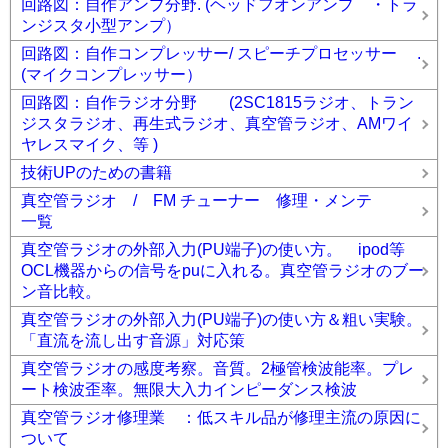
回路図：自作アンプ分野. (ヘッドフオンアンプ ・トラ
ンジスタ小型アンプ）
回路図：自作コンプレッサー/ スピーチプロセッサー .
(マイクコンプレッサー）
回路図：自作ラジオ分野 (2SC1815ラジオ、トラン
ジスタラジオ、再生式ラジオ、真空管ラジオ、AMワイ
ヤレスマイク、等 )
技術UPのための書籍
真空管ラジオ / FM チューナー 修理・メンテ
一覧
真空管ラジオの外部入力(PU端子)の使い方。 ipod等
OCL機器からの信号をpuに入れる。真空管ラジオのブー
ン音比較。
真空管ラジオの外部入力(PU端子)の使い方＆粗い実験。
「直流を流し出す音源」対応策
真空管ラジオの感度考察。音質。2極管検波能率。プレ
ート検波歪率。無限大入力インピーダンス検波
真空管ラジオ修理業 ：低スキル品が修理主流の原因に
ついて