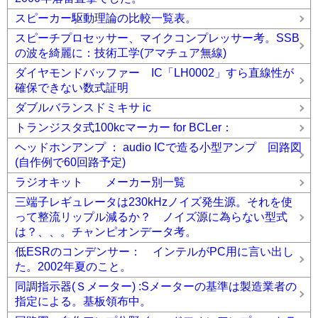
スピーカー駆動理論の比較一覧表。
スピーチプロセッサー、マイクコンプレッサー考。SSB
の波を綺麗に：技術工学(アマチュア無線)
ダイヤモンドバッファー IC「LH0002」すら直線性が
確保できない数式証明
ダブルバランスドミキサ ic
トランジスタ式100kcマーカー for BCLer：
ヘッドホンアンプ ： audio ICで造る小型アンプ 回路図
(自作例で60回路予定)
ラジオキット メーカー別一覧
三端子レギュレータは230kHzノイズ発生源。それを使
って整流リップル減るか？ ノイズ源に為らない型式
は？、、。チャンピオンデータ考。
低ESRのコンデンサー： インテルがPC用に言い出し
た。2002年夏のこと。
同調指示器(Ｓメーター) :Sメーターの基準は製造業者の
指定による。基板領布中。