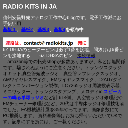
RADIO KITS IN JA
信州安曇野発アナログ工作中心blogです。電子工作派にお
手伝い
用
基板１
、
基板2
、
基板3
、
基板4
を領布中
6Z-DH3Aのヒーターピンは必ず1番を接地。間抜けは6番ピ
ンを接地する
6Z-DH3Aのピン
接続情報
amazon等での転売shopが多数ありますが、私とは無関係
です。騙されぬようにご注意ください。トランジスタラジ
オキット,真空管短波ラジオ、真空管レフレックスラジオ、
AMワイヤレスマイク、FMワイヤレスマイク、12AU7ダイ
レクトコンバージョン製作。LC7265ラジオ周波数表示器、
ミニワッター、トランジスタアンプ、メロディic
スピーカ
ーの鳴る単球ラジオ
など計 614例。 真空管ラジオ修理記や
FMチューナー修理記など。20代は半導体ラジオ修理技術者
でした。FA機械設計屋を35年やってます。画像多数にて
PC推奨します。 資料画像等はお持ち帰りいただいてOKで
す。記事にする折には、ご一報ください。