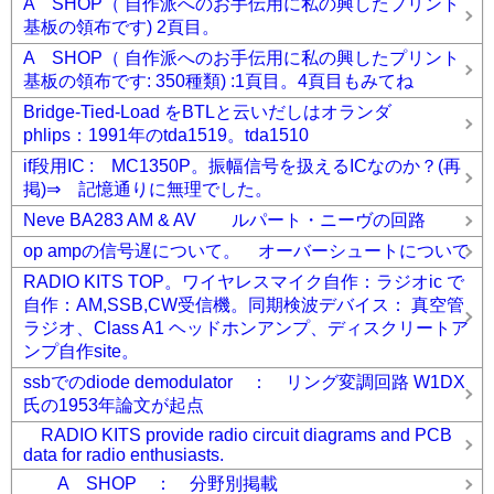
A SHOP（ 自作派へのお手伝用に私の興したプリント
基板の領布です) 2頁目。
A SHOP（ 自作派へのお手伝用に私の興したプリント
基板の領布です: 350種類) :1頁目。4頁目もみてね
Bridge-Tied-Load をBTLと云いだしはオランダ
phlips：1991年のtda1519。tda1510
if段用IC : MC1350P。振幅信号を扱えるICなのか？(再
掲)⇒ 記憶通りに無理でした。
Neve BA283 AM & AV ルパート・ニーヴの回路
op ampの信号遅について。 オーバーシュートについて
RADIO KITS TOP。ワイヤレスマイク自作：ラジオic で
自作：AM,SSB,CW受信機。同期検波デバイス： 真空管
ラジオ、Class A1 ヘッドホンアンプ、ディスクリートア
ンプ自作site。
ssbでのdiode demodulator ： リング変調回路 W1DX
氏の1953年論文が起点
RADIO KITS provide radio circuit diagrams and PCB
data for radio enthusiasts.
A SHOP ： 分野別掲載