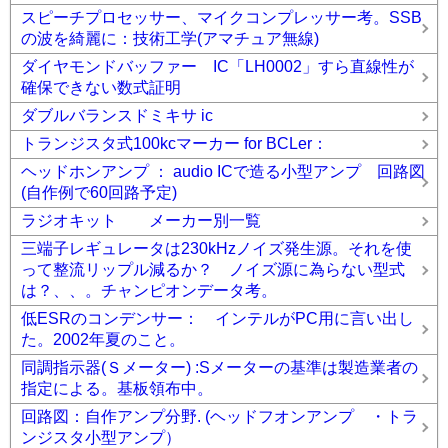
スピーチプロセッサー、マイクコンプレッサー考。SSB
の波を綺麗に：技術工学(アマチュア無線)
ダイヤモンドバッファー IC「LH0002」すら直線性が
確保できない数式証明
ダブルバランスドミキサ ic
トランジスタ式100kcマーカー for BCLer：
ヘッドホンアンプ ： audio ICで造る小型アンプ 回路図
(自作例で60回路予定)
ラジオキット メーカー別一覧
三端子レギュレータは230kHzノイズ発生源。それを使
って整流リップル減るか？ ノイズ源に為らない型式
は？、、。チャンピオンデータ考。
低ESRのコンデンサー： インテルがPC用に言い出し
た。2002年夏のこと。
同調指示器(Ｓメーター) :Sメーターの基準は製造業者の
指定による。基板領布中。
回路図：自作アンプ分野. (ヘッドフオンアンプ ・トラ
ンジスタ小型アンプ）