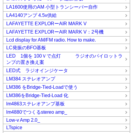
LA1600使用のAM 小型トランシーバー自作
LA4140アンプ 4.5v供給
LAFAYETTE EXPLORーAIR MARK V
LAFAYETTE EXPLORーAIR MARK V：2号機
Lcd display for AM/FM radio. How to make.
LC発振のBFO基板
LED 1個を 100Ｖで点灯 ラジオのパイロットラ
ンプの置き換え案
LED式 ラジオインジケータ
LM384 ステレオアンプ
LM386 をBridge-Tied-Loadで使う
LM386をBridge-Tied-Load 化
lm4863ステレオアンプ基板
lm4880でつくるstereo amp_
Low-v Amp 2.0_
LTspice