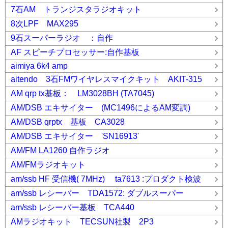
7石AM トランジスタラジオキット
8次LPF MAX295
9石スーパーラジオ ：自作
AF スピーチプロセッサー:自作基板
aimiya 6k4 amp
aitendo 3石FMワイヤレスマイクキット AKIT-315
AM qrp tx基板： LM3028BH (TA7045)
AM/DSB エキサイター (MC1496によるAM変調)
AM/DSB qrptx 基板 CA3028
AM/DSB エキサイター 'SN16913'
AM/FM LA1260 自作ラジオ
AM/FMラジオキット
am/ssb HF 受信機( 7MHz) ta7613 :プロダクト検波
am/ssb レシーバー TDA1572: ダブルスーパー
am/ssb レシーバー基板 TCA440
AMラジオキット TECSUN社製 2P3