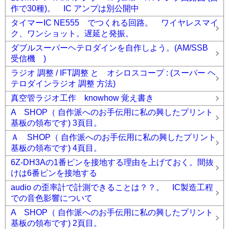
作で30種)。 IC アンプは別公開中
タイマーIC NE555 でつくれる回路。 ワイヤレスマイ
ク、ワンショット。遅延と発振。
ダブルスーパーヘテロダインを自作しよう。(AM/SSB
受信機 )
ラジオ 調整 / IFT調整 と オシロスコープ : (スーパー ヘ
テロダインラジオ 調整 方法)
真空管ラジオ工作 knowhow 覚え書き
A SHOP（ 自作派へのお手伝用に私の興したプリント
基板の領布です) 3頁目。
Ａ SHOP（ 自作派へのお手伝用に私の興したプリント
基板の領布です) 4頁目。
6Z-DH3Aの1番ピンを接地する理由を上げておく。間抜
けは6番ピンを接地する
audio の歪率計で計測できることは？？。 IC製造工程
での音色影響について
A SHOP（ 自作派へのお手伝用に私の興したプリント
基板の領布です) 2頁目。