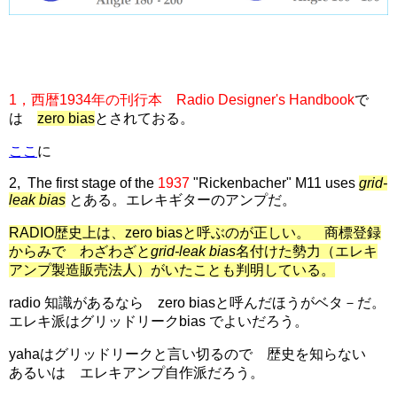
1，西暦1934年の刊行本
Radio Designer's Handbook
で
は
zero bias
とされておる。
ここ
に
2, The first stage of the
1937
"Rickenbacher" M11 uses
grid-
leak bias
とある。エレキギターのアンプだ。
RADIO歴史上は、zero biasと呼ぶのが正しい。 商標登録
からみで わざわざと
grid-leak bias
名付けた勢力（エレキ
アンプ製造販売法人）がいたことも判明している。
radio 知識があるなら zero biasと呼んだほうがベタ－だ。
エレキ派はグリッドリークbias でよいだろう。
yahaはグリッドリークと言い切るので 歴史を知らない
あるいは エレキアンプ自作派だろう。