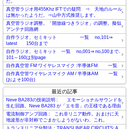
た。
真空管ラジオ用455Khz IFTでの疑問 ⇒ 天地のルール
は無かったようだ。⇒山中方式推奨します。
真空管ラジオ調整。「開放線つきラジオ」の調整。擬似
アンテナ回路網
自作ラジオ、セミキット 一覧 no,101⇒
latest 150台まで
自作ラジオ、セミキット 一覧 no,001⇒ no,100まで.
101～160は別page
自作真空管 FM ワイヤレスマイク :半導体FM 一覧
自作真空管ワイヤレスマイク AM / 半導体AM 一覧
(およそ100台)
最近の記事
Neve BA283の技術説明 : エモーショナルサウンドを
生む回路。Neve BA283 が「エモ音」の王様である理由
電流制御アンプ回路 : これ非リニア動作。おまけに天
地波形が非対称でごまかしようがないわ、これ。
トランスリニア分類法：TRANSLINEAR CIRCUITS: A