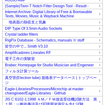
AUDIO AMP
(Sample)Twin-T Notch Filter Design Tool - Result -
Internet Archive: Digital Library of Free & Borrowable
Texts, Movies, Music & Wayback Machine
地表面の熱収支と気象
DIP Type Of 3.5mm Audio Sockets
Crystal ladder filters
RigPix Database - Schematics, manuals 'n' stuff
皆空の中で... Smith V3.10
Amplificadores Lineales RF
電子工作の実験室
Brabec Homepage for Studio Musician and Engeneer
フィルタ計算ツール
真空管(Electron tube) 規格表データベース | トップペー
ジ
Eagle-Libraries/Processors/Microchip at master ·
chiengineer/Eagle-Libraries · GitHub
JIS C 6102-1:1998 ＡＭ／ＦＭ放送受信機試験方法 第
１部：一般的事項及び可聴周波測定を含む試験