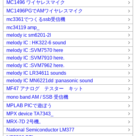
MC1496 ワイヤレスマイク
MC1496PGでAMワイヤレスマイク
mc3361でつくるssb受信機
mc34119 amp_
melody ic sm6201-2l
melody IC : HK322-6 sound
melody IC :SVM7570 here
melody IC :SVM7910 here.
melody IC :SVM7962 here.
melody IC LR34611 sounds
melody IC MN6221dd :panasonic sound
MF47 アナログ テスター キット
mono band AM / SSB 受信機
MPLAB PICで遊ぼう
MPX device TA7343_
MRX-7D 2号機。
National Semiconductor LM377