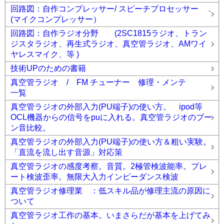
回路図：自作コンプレッサー/ スピーチプロセッサー .
(マイクコンプレッサー）
回路図：自作ラジオ分野 (2SC1815ラジオ、トラン
ジスタラジオ、再生式ラジオ、真空管ラジオ、AMワイ
ヤレスマイク、等 )
技術UPのための書籍
真空管ラジオ / FM チューナー 修理・メンテ
一覧
真空管ラジオの外部入力(PU端子)の使い方。 ipod等
OCL機器からの信号をpuに入れる。真空管ラジオのブー
ン音比較。
真空管ラジオの外部入力(PU端子)の使い方＆粗い実験。
「直流を流し出す音源」対応策
真空管ラジオの感度考察。音質。2極管検波能率。プレ
ート検波歪率。無限大入力インピーダンス検波
真空管ラジオ修理業 ：低スキル品が修理主流の原因に
ついて
真空管ラジオ工作の基本。いまさらだが基本を上げてみ