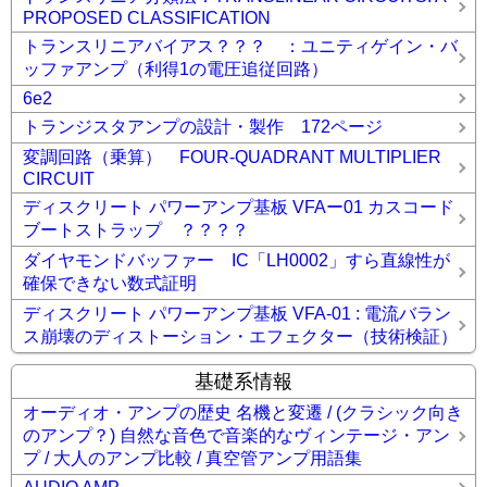
PROPOSED CLASSIFICATION
トランスリニアバイアス？？？ ：ユニティゲイン・バ
ッファアンプ（利得1の電圧追従回路）
6e2
トランジスタアンプの設計・製作 172ページ
変調回路（乗算） FOUR-QUADRANT MULTIPLIER
CIRCUIT
ディスクリート パワーアンプ基板 VFAー01 カスコード
ブートストラップ ？？？？
ダイヤモンドバッファー IC「LH0002」すら直線性が
確保できない数式証明
ディスクリート パワーアンプ基板 VFA-01 : 電流バラン
ス崩壊のディストーション・エフェクター（技術検証）
基礎系情報
オーディオ・アンプの歴史 名機と変遷 / (クラシック向き
のアンプ？) 自然な音色で音楽的なヴィンテージ・アン
プ / 大人のアンプ比較 / 真空管アンプ用語集