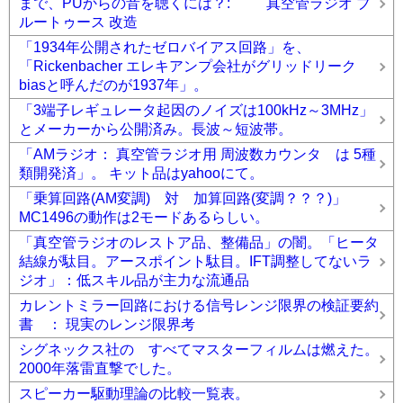
まで、PUからの音を聴くには？: 真空管ラジオ ブ
ルートゥース 改造
「1934年公開されたゼロバイアス回路」を、
「Rickenbacher エレキアンプ会社がグリッドリーク
biasと呼んだのが1937年」。
「3端子レギュレータ起因のノイズは100kHz～3MHz」
とメーカーから公開済み。長波～短波帯。
「AMラジオ： 真空管ラジオ用 周波数カウンタ は 5種
類開発済」。 キット品はyahooにて。
「乗算回路(AM変調) 対 加算回路(変調？？？)」
MC1496の動作は2モードあるらしい。
「真空管ラジオのレストア品、整備品」の闇。「ヒータ
結線が駄目。アースポイント駄目。IFT調整してないラ
ジオ」：低スキル品が主力な流通品
カレントミラー回路における信号レンジ限界の検証要約
書 ： 現実のレンジ限界考
シグネックス社の すべてマスターフィルムは燃えた。
2000年落雷直撃でした。
スピーカー駆動理論の比較一覧表。