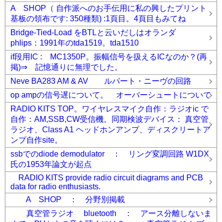
A SHOP（ 自作派へのお手伝用に私の興したプリント
基板の領布です: 350種類) :1頁目。4頁目もみてね
Bridge-Tied-Load をBTLと云いだしはオランダ
phlips：1991年のtda1519。tda1510
if段用IC : MC1350P。振幅信号を扱えるICなのか？(再
掲)⇒ 記憶通りに無理でした。
Neve BA283 AM & AV ルパート・ニーヴの回路
op ampの信号遅について。 オーバーシュートについて
RADIO KITS TOP。ワイヤレスマイク自作：ラジオic で
自作：AM,SSB,CW受信機。同期検波デバイス： 真空管
ラジオ、Class A1 ヘッドホンアンプ、ディスクリートア
ンプ自作site。
ssbでのdiode demodulator ： リング変調回路 W1DX
氏の1953年論文が起点
RADIO KITS provide radio circuit diagrams and PCB
data for radio enthusiasts.
A SHOP ： 分野別掲載
真空管ラジオ bluetooth ： アース分離しないま