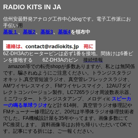
RADIO KITS IN JA
信州安曇野発アナログ工作中心blogです。電子工作派にお
手伝い
用
基板１
、
基板2
、
基板3
、
基板4
を領布中
6Z-DH3Aのヒーターピンは必ず1番を接地。間抜けは6番ピ
ンを接地する
6Z-DH3Aのピン
接続情報
amazon等での転売shopが多数ありますが、私とは無関係
です。騙されぬようにご注意ください。トランジスタラジ
オキット,真空管短波ラジオ、真空管レフレックスラジオ、
AMワイヤレスマイク、FMワイヤレスマイク、12AU7ダイ
レクトコンバージョン製作。LC7265ラジオ周波数表示器、
ミニワッター、トランジスタアンプ、メロディic
スピーカ
ーの鳴る単球ラジオ
など計 614例。 真空管ラジオ修理記や
FMチューナー修理記など。20代は半導体ラジオ修理技術者
でした。FA機械設計屋を35年やってます。画像多数にて
PC推奨します。 資料画像等はお持ち帰りいただいてOKで
す。記事にする折には、ご一報ください。