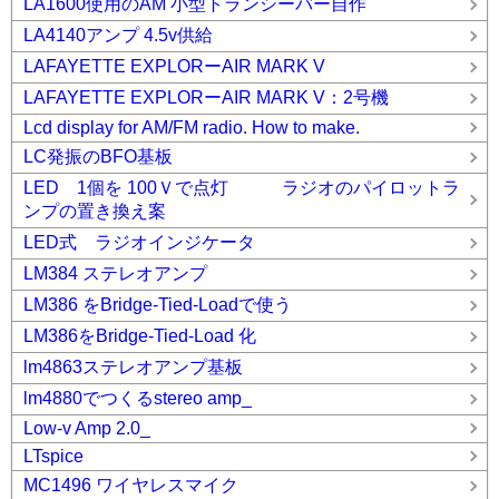
LA1600使用のAM 小型トランシーバー自作
LA4140アンプ 4.5v供給
LAFAYETTE EXPLORーAIR MARK V
LAFAYETTE EXPLORーAIR MARK V：2号機
Lcd display for AM/FM radio. How to make.
LC発振のBFO基板
LED 1個を 100Ｖで点灯 ラジオのパイロットラ
ンプの置き換え案
LED式 ラジオインジケータ
LM384 ステレオアンプ
LM386 をBridge-Tied-Loadで使う
LM386をBridge-Tied-Load 化
lm4863ステレオアンプ基板
lm4880でつくるstereo amp_
Low-v Amp 2.0_
LTspice
MC1496 ワイヤレスマイク