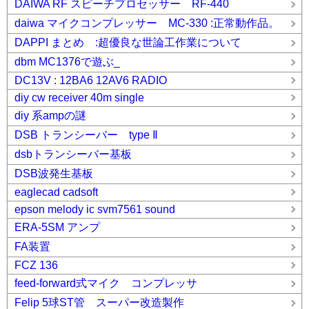
DAIWA RF スピーチプロセッサー RF-440
daiwa マイクコンプレッサー MC-330 :正常動作品。
DAPPI まとめ :超優良な世論工作業について
dbm MC1376で遊ぶ_
DC13V : 12BA6 12AV6 RADIO
diy cw receiver 40m single
diy 系ampの謎
DSB トランシーバー type Ⅱ
dsbトランシーバー基板
DSB波発生基板
eaglecad cadsoft
epson melody ic svm7561 sound
ERA-5SM アンプ
FA装置
FCZ 136
feed-forward式マイク コンプレッサ
Felip 5球ST管 スーパー改造製作