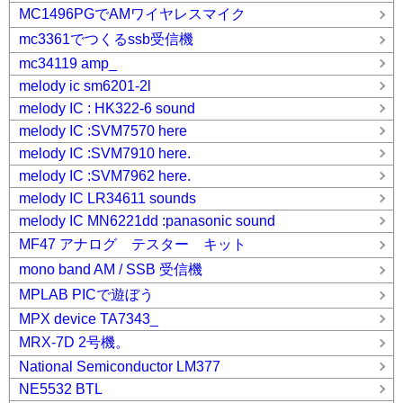
MC1496PGでAMワイヤレスマイク
mc3361でつくるssb受信機
mc34119 amp_
melody ic sm6201-2l
melody IC : HK322-6 sound
melody IC :SVM7570 here
melody IC :SVM7910 here.
melody IC :SVM7962 here.
melody IC LR34611 sounds
melody IC MN6221dd :panasonic sound
MF47 アナログ テスター キット
mono band AM / SSB 受信機
MPLAB PICで遊ぼう
MPX device TA7343_
MRX-7D 2号機。
National Semiconductor LM377
NE5532 BTL