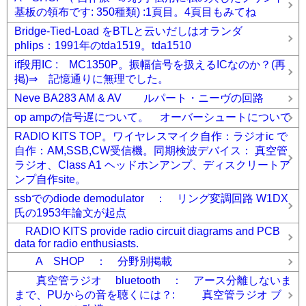
基板の領布です: 350種類) :1頁目。4頁目もみてね
Bridge-Tied-Load をBTLと云いだしはオランダ
phlips：1991年のtda1519。tda1510
if段用IC : MC1350P。振幅信号を扱えるICなのか？(再
掲)⇒ 記憶通りに無理でした。
Neve BA283 AM & AV ルパート・ニーヴの回路
op ampの信号遅について。 オーバーシュートについて
RADIO KITS TOP。ワイヤレスマイク自作：ラジオic で
自作：AM,SSB,CW受信機。同期検波デバイス： 真空管
ラジオ、Class A1 ヘッドホンアンプ、ディスクリートア
ンプ自作site。
ssbでのdiode demodulator ： リング変調回路 W1DX
氏の1953年論文が起点
RADIO KITS provide radio circuit diagrams and PCB
data for radio enthusiasts.
A SHOP ： 分野別掲載
真空管ラジオ bluetooth ： アース分離しないま
まで、PUからの音を聴くには？: 真空管ラジオ ブ