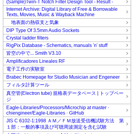
(Sample)Twin-T Notch Filter Design Tool - Result -
Internet Archive: Digital Library of Free & Borrowable
Texts, Movies, Music & Wayback Machine
地表面の熱収支と気象
DIP Type Of 3.5mm Audio Sockets
Crystal ladder filters
RigPix Database - Schematics, manuals 'n' stuff
皆空の中で... Smith V3.10
Amplificadores Lineales RF
電子工作の実験室
Brabec Homepage for Studio Musician and Engeneer
フィルタ計算ツール
真空管(Electron tube) 規格表データベース | トップペー
ジ
Eagle-Libraries/Processors/Microchip at master ·
chiengineer/Eagle-Libraries · GitHub
JIS C 6102-1:1998 ＡＭ／ＦＭ放送受信機試験方法 第
１部：一般的事項及び可聴周波測定を含む試験