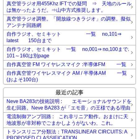
真空管ラジオ用455Khz IFTでの疑問 ⇒ 天地のルール
は無かったようだ。⇒山中方式推奨します。
真空管ラジオ調整。「開放線つきラジオ」の調整。擬似
アンテナ回路網
自作ラジオ、セミキット 一覧 no,101⇒
latest 150台まで
自作ラジオ、セミキット 一覧 no,001⇒ no,100まで.
101～160は別page
自作真空管 FM ワイヤレスマイク :半導体FM 一覧
自作真空管ワイヤレスマイク AM / 半導体AM 一覧
(およそ100台)
最近の記事
Neve BA283の技術説明 : エモーショナルサウンドを
生む回路。Neve BA283 が「エモ音」の王様である理由
電流制御アンプ回路 : これ非リニア動作。おまけに天
地波形が非対称でごまかしようがないわ、これ。
トランスリニア分類法：TRANSLINEAR CIRCUITS: A
PROPOSED CLASSIFICATION