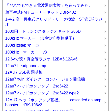
「だれでもできる電波通信実験」を造ってみた。
超再生式FMチューナーキット DBR-402
1-V-2 高一再生式グリッド・リーク検波 ST管3球ラジ
オ
1000円 トランジスタラジオキット S66D
100kHz マーカー (真空封印型振動子)
100kHzstep マーカー
100kHz マーカー v3
12.6vで聴く真空管ラジオ :12BA6,12AV6
12au7 headphone amp
12AU7 SSB復調基板
12au7 twin ダイレクトコンバージョン受信機
12au7 ヘッドホンアンプ 2sc3422
12au7 ヘッドホンアンプ 2sc3422 type2
12AU7 ヘッドホンアンプ基板。 cascaded op amp
booster :RK-196v2