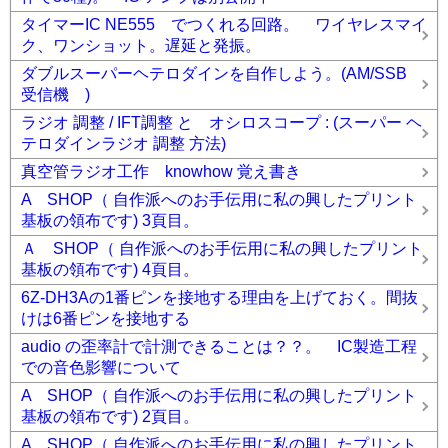
タイマーIC NE555 でつくれる回路。 ワイヤレスマイ
ク、ワンショット。遅延と発振。
ダブルスーパーヘテロダインを自作しよう。(AM/SSB
受信機 )
ラジオ 調整 / IFT調整 と オシロスコープ : (スーパー ヘ
テロダインラジオ 調整 方法)
真空管ラジオ工作 knowhow 覚え書き
A SHOP（ 自作派へのお手伝用に私の興したプリント
基板の領布です) 3頁目。
Ａ SHOP（ 自作派へのお手伝用に私の興したプリント
基板の領布です) 4頁目。
6Z-DH3Aの1番ピンを接地する理由を上げておく。間抜
けは6番ピンを接地する
audio の歪率計で計測できることは？？。 IC製造工程
での音色影響について
A SHOP（ 自作派へのお手伝用に私の興したプリント
基板の領布です) 2頁目。
A SHOP（ 自作派へのお手伝用に私の興したプリント