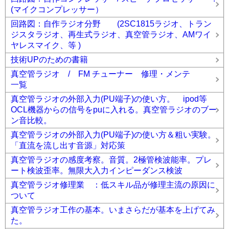
(マイクコンプレッサー）
回路図：自作ラジオ分野 (2SC1815ラジオ、トラン
ジスタラジオ、再生式ラジオ、真空管ラジオ、AMワイ
ヤレスマイク、等 )
技術UPのための書籍
真空管ラジオ / FM チューナー 修理・メンテ
一覧
真空管ラジオの外部入力(PU端子)の使い方。 ipod等
OCL機器からの信号をpuに入れる。真空管ラジオのブー
ン音比較。
真空管ラジオの外部入力(PU端子)の使い方＆粗い実験。
「直流を流し出す音源」対応策
真空管ラジオの感度考察。音質。2極管検波能率。プレ
ート検波歪率。無限大入力インピーダンス検波
真空管ラジオ修理業 ：低スキル品が修理主流の原因に
ついて
真空管ラジオ工作の基本。いまさらだが基本を上げてみ
た。