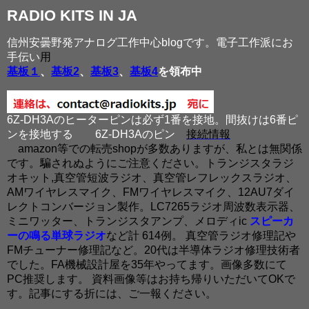
RADIO KITS IN JA
信州安曇野発アナログ工作中心blogです。電子工作派にお
手伝い
用
基板１
、
基板2
、
基板3
、
基板4
を領布中
6Z-DH3Aのヒーターピンは必ず1番を接地。間抜けは6番ピ
ンを接地する
6Z-DH3Aのピン
接続情報
amazon等での転売shopが多数ありますが、私とは無関係
です。騙されぬようにご注意ください。トランジスタラジ
オキット,真空管短波ラジオ、真空管レフレックスラジオ、
AMワイヤレスマイク、FMワイヤレスマイク、12AU7ダイ
レクトコンバージョン製作。LC7265ラジオ周波数表示器、
ミニワッター、トランジスタアンプ、メロディic
スピーカ
ーの鳴る単球ラジオ
など計 614例。 真空管ラジオ修理記や
FMチューナー修理記など。20代は半導体ラジオ修理技術者
でした。FA機械設計屋を35年やってます。画像多数にて
PC推奨します。 資料画像等はお持ち帰りいただいてOKで
す。記事にする折には、ご一報ください。