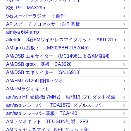
8次LPF MAX295
9石スーパーラジオ ：自作
AF スピーチプロセッサー:自作基板
aimiya 6k4 amp
aitendo 3石FMワイヤレスマイクキット AKIT-315
AM qrp tx基板： LM3028BH (TA7045)
AM/DSB エキサイター (MC1496によるAM変調)
AM/DSB qrptx 基板 CA3028
AM/DSB エキサイター 'SN16913'
AM/FM LA1260 自作ラジオ
AM/FMラジオキット
am/ssb HF 受信機( 7MHz) ta7613 :プロダクト検波
am/ssb レシーバー TDA1572: ダブルスーパー
am/ssb レシーバー基板 TCA440
AMラジオキット TECSUN社製 2P3
AMワイヤレスマイク : NE612 キット化