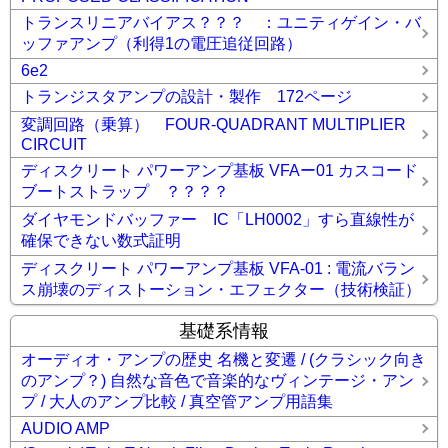
トランスリニアバイアス？？？ ：ユニティゲイン・バ
ッファアンプ（利得1の電圧追従回路）
6e2
トランジスタアンプの設計・製作 172ページ
変調回路（乗算） FOUR-QUADRANT MULTIPLIER
CIRCUIT
ディスクリート パワーアンプ基板 VFAー01 カスコード
ブートストラップ ？？？？
ダイヤモンドバッファー IC「LH0002」すら直線性が
確保できない数式証明
ディスクリート パワーアンプ基板 VFA-01 : 電流バラン
ス崩壊のディストーション・エフェクター（技術検証）
基礎系情報
オーディオ・アンプの歴史 名機と変遷 / (クラシック向き
のアンプ？) 自然な音色で音楽的なヴィンテージ・アン
プ / 大人のアンプ比較 / 真空管アンプ用語集
AUDIO AMP