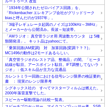
ルートゥース 改造
「1934年公開されたゼロバイアス回路」を、
「Rickenbacher エレキアンプ会社がグリッドリーク
biasと呼んだのが1937年」。
「3端子レギュレータ起因のノイズは100kHz～3MHz」
とメーカーから公開済み。長波～短波帯。
「AMラジオ： 真空管ラジオ用 周波数カウンタ は 5種
類開発済」。 キット品はyahooにて。
「乗算回路(AM変調) 対 加算回路(変調？？？)」
MC1496の動作は2モードあるらしい。
「真空管ラジオのレストア品、整備品」の闇。「ヒータ
結線が駄目。アースポイント駄目。IFT調整してないラ
ジオ」：低スキル品が主力な流通品
カレントミラー回路における信号レンジ限界の検証要約
書 ： 現実のレンジ限界考
シグネックス社の すべてマスターフィルムは燃えた。
2000年落雷直撃でした。
スピーカー駆動理論の比較一覧表。
スピーチプロセッサー、マイクコンプレッサー考。SSB