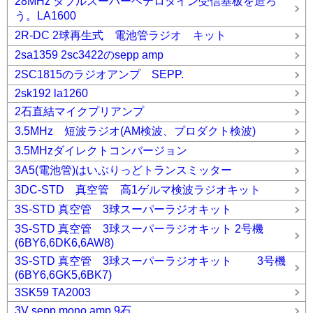
28MHz ダブルスーパーヘテロダイン受信基板を造ろ
う。LA1600
2R-DC 2球再生式 電池管ラジオ キット
2sa1359 2sc3422のsepp amp
2SC1815のラジオアンプ SEPP.
2sk192 la1260
2石直結マイクプリアンプ
3.5MHz 短波ラジオ(AM検波、プロダクト検波)
3.5MHzダイレクトコンバージョン
3A5(電池管)はいぶりっどトランスミッター
3DC-STD 真空管 高1ゲルマ検波ラジオキット
3S-STD 真空管 3球スーパーラジオキット
3S-STD 真空管 3球スーパーラジオキット 2号機
(6BY6,6DK6,6AW8)
3S-STD 真空管 3球スーパーラジオキット 3号機
(6BY6,6GK5,6BK7)
3SK59 TA2003
3V sepp mono amp 9石