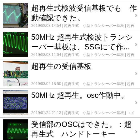
ント(0)
超再生式検波受信基板でも 作
動確認できた。
2019/03/03 14:54
超再生式 小型トランシーバー基板
超再
生式検波受信基板
コメント(0)
50MHz 超再生式検波トランシ
ーバー基板は、SSGにて作...
2019/03/03 11:04
超再生式 小型トランシーバー基板
超再
生式検波受信基板
コメント(0)
超再生の受信基板
2019/03/02 18:50
超再生式 小型トランシーバー基板
超再
生式検波受信基板
コメント(0)
50MHz 超再生。osc作動中。
2019/01/24 21:13
超再生式 小型トランシーバー基板
コメ
ント(0)
受信部のOSCはできた。：超
再生式 ハンドトーキー