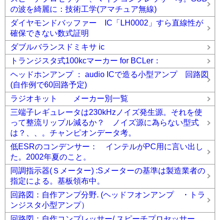
の波を綺麗に：技術工学(アマチュア無線)
ダイヤモンドバッファー IC「LH0002」すら直線性が
確保できない数式証明
ダブルバランスドミキサ ic
トランジスタ式100kcマーカー for BCLer：
ヘッドホンアンプ ： audio ICで造る小型アンプ 回路図
(自作例で60回路予定)
ラジオキット メーカー別一覧
三端子レギュレータは230kHzノイズ発生源。それを使
って整流リップル減るか？ ノイズ源に為らない型式
は？、、。チャンピオンデータ考。
低ESRのコンデンサー： インテルがPC用に言い出し
た。2002年夏のこと。
同調指示器(Ｓメーター) :Sメーターの基準は製造業者の
指定による。基板領布中。
回路図：自作アンプ分野. (ヘッドフオンアンプ ・トラ
ンジスタ小型アンプ）
回路図：自作コンプレッサー/ スピーチプロセッサー .