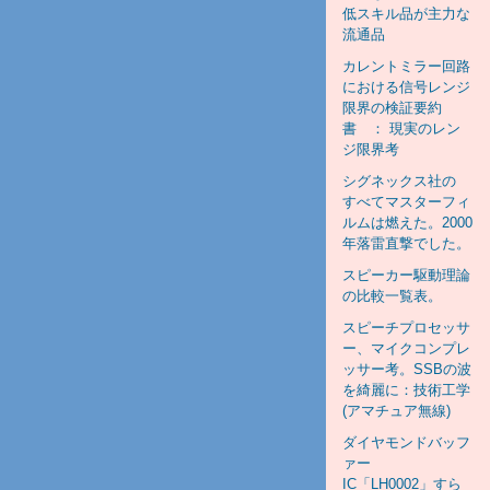
低スキル品が主力な
流通品
カレントミラー回路
における信号レンジ
限界の検証要約
書 ： 現実のレン
ジ限界考
シグネックス社の
すべてマスターフィ
ルムは燃えた。2000
年落雷直撃でした。
スピーカー駆動理論
の比較一覧表。
スピーチプロセッサ
ー、マイクコンプレ
ッサー考。SSBの波
を綺麗に：技術工学
(アマチュア無線)
ダイヤモンドバッフ
ァー
IC「LH0002」すら