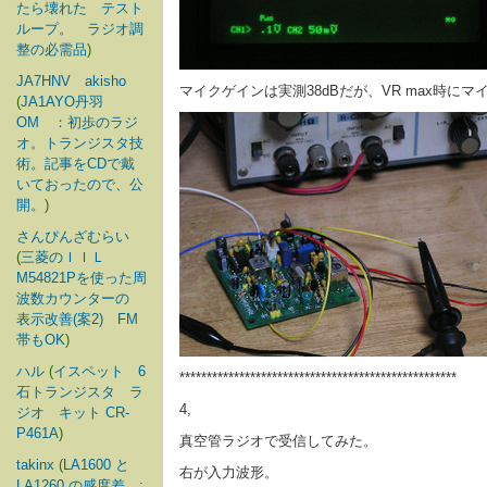
たら壊れた テスト
ループ。 ラジオ調
整の必需品
)
JA7HNV akisho
マイクゲインは実測38dBだが、VR max時に
(
JA1AYO丹羽
OM ：初歩のラジ
オ。トランジスタ技
術。記事をCDで戴
いておったので、公
開。
)
さんぴんざむらい
(
三菱のＩＩＬ
M54821Pを使った周
波数カウンターの
表示改善(案2) FM
帯もOK
)
ハル
(
イスペット 6
***************************************************
石トランジスタ ラ
4,
ジオ キット CR-
P461A
)
真空管ラジオで受信してみた。
takinx
(
LA1600 と
右が入力波形。
LA1260 の感度差 :