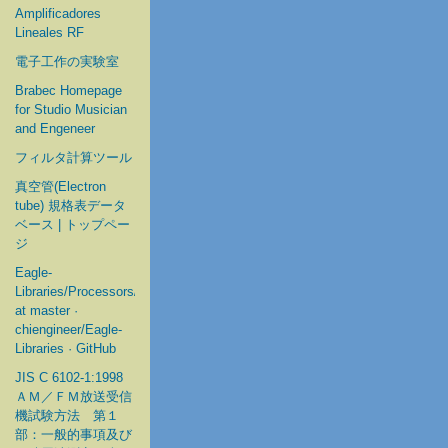
Amplificadores
Lineales RF
電子工作の実験室
Brabec Homepage
for Studio Musician
and Engeneer
フィルタ計算ツール
真空管(Electron
tube) 規格表データ
ベース | トップペー
ジ
Eagle-
Libraries/Processors/Microchip
at master ·
chiengineer/Eagle-
Libraries · GitHub
JIS C 6102-1:1998
ＡＭ／ＦＭ放送受信
機試験方法 第１
部：一般的事項及び