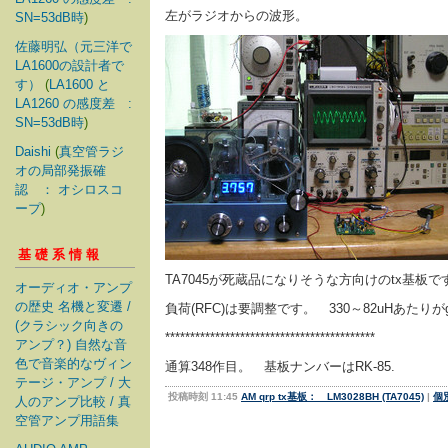
左がラジオからの波形。
SN=53dB時
)
佐藤明弘（元三洋で
LA1600の設計者で
す）
(
LA1600 と
LA1260 の感度差 :
SN=53dB時
)
Daishi
(
真空管ラジ
オの局部発振確
認 ： オシロスコ
ープ
)
基礎系情報
TA7045が死蔵品になりそうな方向けのtx基板で
オーディオ・アンプ
の歴史 名機と変遷 /
負荷(RFC)は要調整です。 330～82uHあたりが
(クラシック向きの
******************************************
アンプ？) 自然な音
色で音楽的なヴィン
通算348作目。 基板ナンバーはRK-85.
テージ・アンプ / 大
投稿時刻 11:45
AM qrp tx基板： LM3028BH (TA7045)
|
個
人のアンプ比較 / 真
空管アンプ用語集