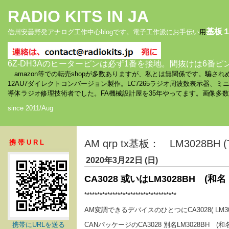
RADIO KITS IN JA
基板
信州安曇野発アナログ工作中心blogです。電子工作派にお手伝い
用
6Z-DH3Aのヒーターピンは必ず1番を接地。間抜けは6番ピ
amazon等での転売shopが多数ありますが、私とは無関係です。騙
12AU7ダイレクトコンバージョン製作。LC7265ラジオ周波数表示器、
導体ラジオ修理技術者でした。FA機械設計屋を35年やってます。画像多
since 2011/Aug
AM qrp tx基板： LM3028BH (
携帯URL
2020年3月22日 (日)
CA3028 或いはLM3028BH (和
************************************
AM変調できるデバイスのひとつにCA3028( LM3028
携帯にURLを送る
CANパッケージのCA3028 別名LM3028BH