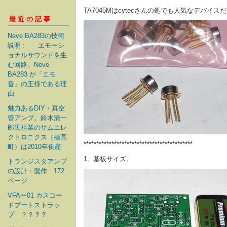
TA7045Mはcytecさんの処でも人気なデバイス
最近の記事
Neve BA283の技術
説明 : エモーシ
ョナルサウンドを生
む回路。Neve
BA283 が「エモ
音」の王様である理
由
魅力あるDIY・真空
管アンプ。鈴木清一
郎氏祖業のサムエレ
クトロニクス（穂高
*******************************************
町）は2010年倒産
1, 基板サイズ。
トランジスタアンプ
の設計・製作 172
ページ
VFAー01 カスコー
ドブートストラッ
プ ？？？？