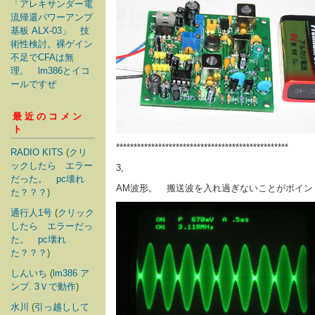
「アレキサンダー電
流帰還パワーアンプ
基板 ALX-03」 技
術性検討。裸ゲイン
不足でCFAは無
理。 lm386とイコ
ールですぜ
最近のコメン
ト
*************************************************
RADIO KITS
(
クリ
ックしたら エラー
3,
だった。 pc壊れ
AM波形。 搬送波を入れ過ぎないことがポイン
た？？？
)
通行人1号
(
クリック
したら エラーだっ
た。 pc壊れ
た？？？
)
しんいち
(
lm386 ア
ンプ. 3Ｖで動作
)
水川
(
引っ越しして