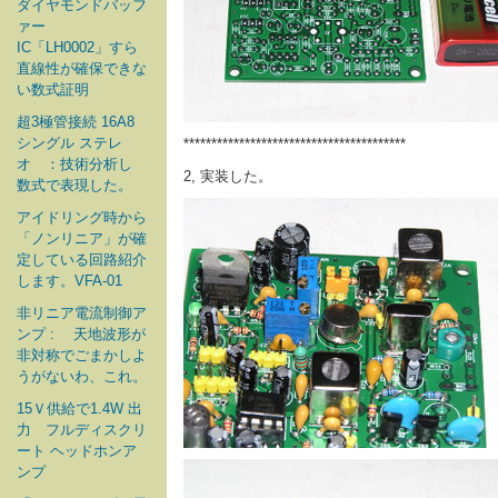
ダイヤモンドバッフ
ァー
IC「LH0002」すら
直線性が確保できな
い数式証明
超3極管接続 16A8
シングル ステレ
****************************************
オ ：技術分析し
2, 実装した。
数式で表現した。
アイドリング時から
「ノンリニア」が確
定している回路紹介
します。VFA-01
非リニア電流制御ア
ンプ : 天地波形が
非対称でごまかしよ
うがないわ、これ。
15Ｖ供給で1.4W 出
力 フルディスクリ
ート ヘッドホンア
ンプ