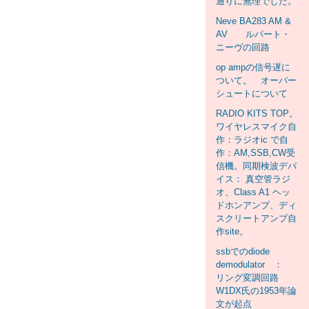
通りに無理でした。
Neve BA283 AM &
AV ルパート・
ニーヴの回路
op ampの信号遅に
ついて。 オーバー
シュートについて
RADIO KITS TOP。
ワイヤレスマイク自
作：ラジオic で自
作：AM,SSB,CW受
信機。同期検波デバ
イス： 真空管ラジ
オ、Class A1 ヘッ
ドホンアンプ、ディ
スクリートアンプ自
作site。
ssbでのdiode
demodulator ：
リング変調回路
W1DX氏の1953年論
文が起点