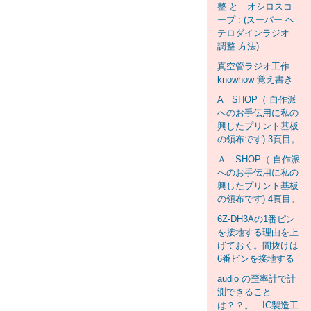
整 と オシロスコ
ープ : (スーパー ヘ
テロダインラジオ
調整 方法)
真空管ラジオ工作
knowhow 覚え書き
A SHOP（ 自作派
へのお手伝用に私の
興したプリント基板
の領布です) 3頁目。
Ａ SHOP（ 自作派
へのお手伝用に私の
興したプリント基板
の領布です) 4頁目。
6Z-DH3Aの1番ピン
を接地する理由を上
げておく。間抜けは
6番ピンを接地する
audio の歪率計で計
測できること
は？？。 IC製造工