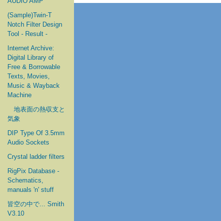
AUDIO AMP
(Sample)Twin-T
Notch Filter Design
Tool - Result -
Internet Archive:
Digital Library of
Free & Borrowable
Texts, Movies,
Music & Wayback
Machine
地表面の熱収支と
気象
DIP Type Of 3.5mm
Audio Sockets
Crystal ladder filters
RigPix Database -
Schematics,
manuals 'n' stuff
皆空の中で... Smith
V3.10