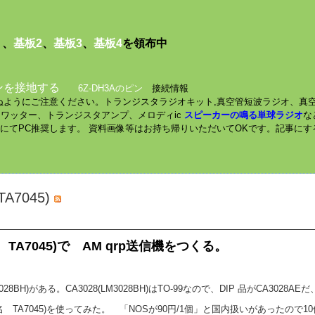
１
、
基板2
、
基板3
、
基板4
を領布中
ンを接地する
6Z-DH3Aのピン
接続情報
されぬようにご注意ください。トランジスタラジオキット,真空管短波ラジオ、真
ミニワッター、トランジスタアンプ、メロディic
スピーカーの鳴る単球ラジオ
な
数にてPC推奨します。 資料画像等はお持ち帰りいただいてOKです。記事に
TA7045)
名 TA7045)で AM qrp送信機をつくる。
BH)がある。CA3028(LM3028BH)はTO-99なので、DIP 品がCA3028AE
 (和名 TA7045)を使ってみた。 「NOSが90円/1個」と国内扱いがあったの