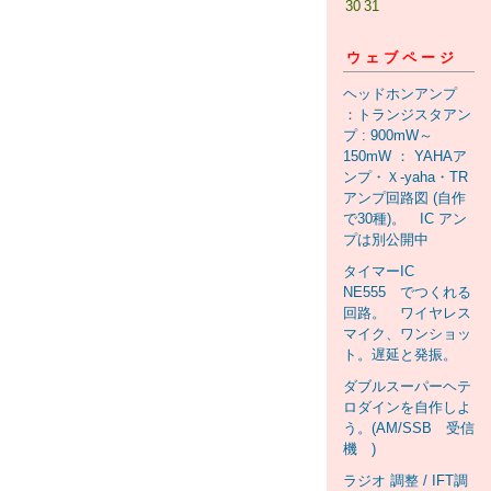
30
31
ウェブページ
ヘッドホンアンプ
：トランジスタアン
プ : 900mW～
150mW ： YAHAア
ンプ・Ｘ-yaha・TR
アンプ回路図 (自作
で30種)。 IC アン
プは別公開中
タイマーIC
NE555 でつくれる
回路。 ワイヤレス
マイク、ワンショッ
ト。遅延と発振。
ダブルスーパーヘテ
ロダインを自作しよ
う。(AM/SSB 受信
機 )
ラジオ 調整 / IFT調