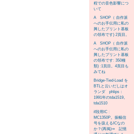
程での音色影響につ
いて
A SHOP（ 自作派
へのお手伝用に私の
興したプリント基板
の領布です) 2頁目。
A SHOP（ 自作派
へのお手伝用に私の
興したプリント基板
の領布です: 350種
類) :1頁目。4頁目も
みてね
Bridge-Tied-Load を
BTLと云いだしはオ
ランダ phlips：
1991年のtda1519。
tda1510
if段用IC :
MC1350P。振幅信
号を扱えるICなの
か？(再掲)⇒ 記憶