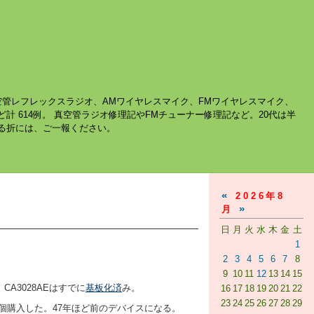
空管レフレックスラジオ、AMワイヤレスマイク、FMワイヤレスマイク、
ど計 614例。 真空管ラジオ修理記やFMチューナー修理記など。20代は半
する折には、ご一報ください。
«
2026年8
»
月
日
月
火
水
木
金
土
1
2
3
4
5
6
7
8
9
10
11
12
13
14
15
だ、CA3028AEはすでに
基板化済
み。
16
17
18
19
20
21
22
23
24
25
26
27
28
29
で10個購入した。47年ほど前のデバイスになる。