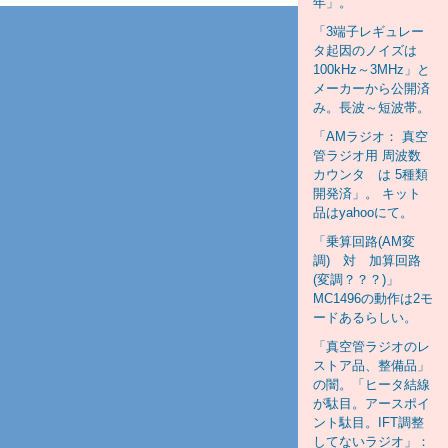
年」。
「3端子レギュレー
タ起因のノイズは
100kHz～3MHz」と
メーカーから公開済
み。長波～短波帯。
「AMラジオ： 真空
管ラジオ用 周波数
カウンタ は 5種類
開発済」。 キット
品はyahooにて。
「乗算回路(AM変
調) 対 加算回路
(変調？？？)」
MC1496の動作は2モ
ードあるらしい。
「真空管ラジオのレ
ストア品、整備品」
の闇。「ヒータ結線
が駄目。アースポイ
ント駄目。IFT調整
してないラジオ」：