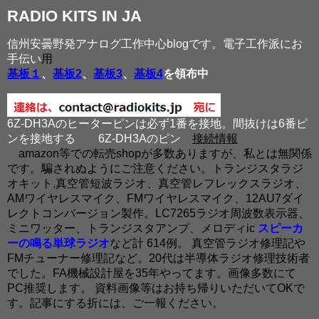
RADIO KITS IN JA
信州安曇野発アナログ工作中心blogです。電子工作派にお
手伝い
用
基板１
、
基板2
、
基板3
、
基板4
を領布中
6Z-DH3Aのヒーターピンは必ず1番を接地。間抜けは6番ピ
ンを接地する
6Z-DH3Aのピン
接続情報
amazon等での転売shopが多数ありますが、私とは無関係
です。騙されぬようにご注意ください。トランジスタラジ
オキット,真空管短波ラジオ、真空管レフレックスラジオ、
AMワイヤレスマイク、FMワイヤレスマイク、12AU7ダイ
レクトコンバージョン製作。LC7265ラジオ周波数表示器、
ミニワッター、トランジスタアンプ、メロディic
スピーカ
ーの鳴る単球ラジオ
など計 614例。 真空管ラジオ修理記や
FMチューナー修理記など。20代は半導体ラジオ修理技術者
でした。FA機械設計屋を35年やってます。画像多数にて
PC推奨します。 資料画像等はお持ち帰りいただいてOKで
す。記事にする折には、ご一報ください。