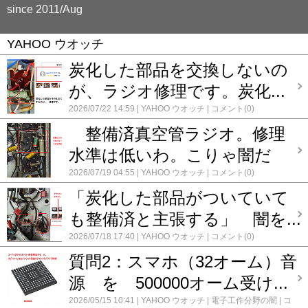
since 2011/Aug
YAHOO ウオッチ
炭化した部品を交換しないの
が、ラジオ修理です。炭化...
2026/07/22 14:59
YAHOO ウオッチ
コメント(0)
整備済真空管ラジオ。修理
水準は低いわ。こりゃ闇だ
2026/07/19 04:55
YAHOO ウオッチ
コメント(0)
「炭化した部品がついていて
も整備済と主張する」 闇を...
2026/07/18 17:40
YAHOO ウオッチ
コメント(0)
質問2：スマホ（32オーム）音
源 を 500000オーム受け...
2026/05/15 10:41
YAHOO ウオッチ
電子工作分野の闇
コ