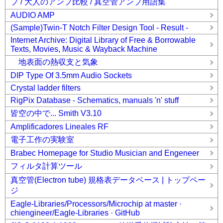
プ / 大人のアンプ比較 / 真空管アンプ用語集
AUDIO AMP
(Sample)Twin-T Notch Filter Design Tool - Result -
Internet Archive: Digital Library of Free & Borrowable
Texts, Movies, Music & Wayback Machine
地表面の熱収支と気象
DIP Type Of 3.5mm Audio Sockets
Crystal ladder filters
RigPix Database - Schematics, manuals 'n' stuff
皆空の中で... Smith V3.10
Amplificadores Lineales RF
電子工作の実験室
Brabec Homepage for Studio Musician and Engeneer
フィルタ計算ツール
真空管(Electron tube) 規格表データベース | トップペー
ジ
Eagle-Libraries/Processors/Microchip at master ·
chiengineer/Eagle-Libraries · GitHub