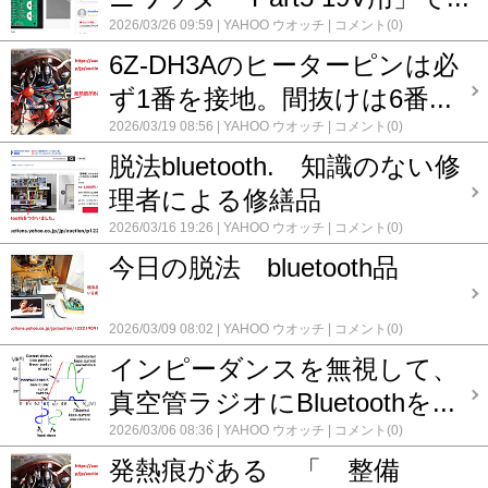
2026/03/26 09:59
YAHOO ウオッチ
コメント(0)
6Z-DH3Aのヒーターピンは必
ず1番を接地。間抜けは6番...
2026/03/19 08:56
YAHOO ウオッチ
コメント(0)
脱法bluetooth. 知識のない修
理者による修繕品
2026/03/16 19:26
YAHOO ウオッチ
コメント(0)
今日の脱法 bluetooth品
2026/03/09 08:02
YAHOO ウオッチ
コメント(0)
インピーダンスを無視して、
真空管ラジオにBluetoothを...
2026/03/06 08:36
YAHOO ウオッチ
コメント(0)
発熱痕がある 「 整備