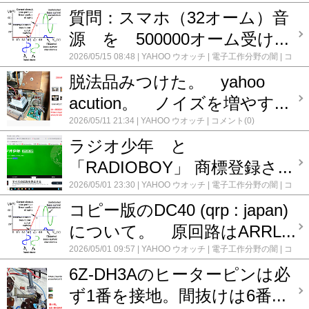
メント(0)
質問：スマホ（32オーム）音
源 を 500000オーム受け...
2026/05/15 08:48
YAHOO ウオッチ
電子工作分野の闇
コ
メント(0)
脱法品みつけた。 yahoo
acution。 ノイズを増やす...
2026/05/11 21:34
YAHOO ウオッチ
コメント(0)
ラジオ少年 と
「RADIOBOY」 商標登録さ...
2026/05/01 23:30
YAHOO ウオッチ
電子工作分野の闇
コ
メント(0)
コピー版のDC40 (qrp : japan)
について。 原回路はARRL...
2026/05/01 09:57
YAHOO ウオッチ
電子工作分野の闇
コ
メント(0)
6Z-DH3Aのヒーターピンは必
ず1番を接地。間抜けは6番...