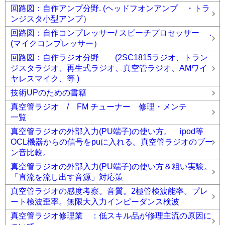
回路図：自作アンプ分野. (ヘッドフオンアンプ ・トラ
ンジスタ小型アンプ）
回路図：自作コンプレッサー/ スピーチプロセッサー .
(マイクコンプレッサー）
回路図：自作ラジオ分野 (2SC1815ラジオ、トラン
ジスタラジオ、再生式ラジオ、真空管ラジオ、AMワイ
ヤレスマイク、等 )
技術UPのための書籍
真空管ラジオ / FM チューナー 修理・メンテ
一覧
真空管ラジオの外部入力(PU端子)の使い方。 ipod等
OCL機器からの信号をpuに入れる。真空管ラジオのブー
ン音比較。
真空管ラジオの外部入力(PU端子)の使い方＆粗い実験。
「直流を流し出す音源」対応策
真空管ラジオの感度考察。音質。2極管検波能率。プレ
ート検波歪率。無限大入力インピーダンス検波
真空管ラジオ修理業 ：低スキル品が修理主流の原因に