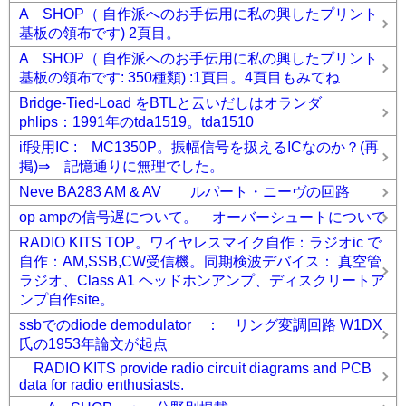
A SHOP（ 自作派へのお手伝用に私の興したプリント
基板の領布です) 2頁目。
A SHOP（ 自作派へのお手伝用に私の興したプリント
基板の領布です: 350種類) :1頁目。4頁目もみてね
Bridge-Tied-Load をBTLと云いだしはオランダ
phlips：1991年のtda1519。tda1510
if段用IC : MC1350P。振幅信号を扱えるICなのか？(再
掲)⇒ 記憶通りに無理でした。
Neve BA283 AM & AV ルパート・ニーヴの回路
op ampの信号遅について。 オーバーシュートについて
RADIO KITS TOP。ワイヤレスマイク自作：ラジオic で
自作：AM,SSB,CW受信機。同期検波デバイス： 真空管
ラジオ、Class A1 ヘッドホンアンプ、ディスクリートア
ンプ自作site。
ssbでのdiode demodulator ： リング変調回路 W1DX
氏の1953年論文が起点
RADIO KITS provide radio circuit diagrams and PCB
data for radio enthusiasts.