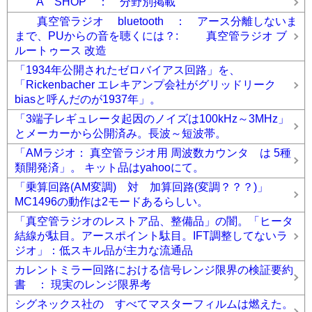
A SHOP ： 分野別掲載
真空管ラジオ bluetooth ： アース分離しないま
まで、PUからの音を聴くには？: 真空管ラジオ ブ
ルートゥース 改造
「1934年公開されたゼロバイアス回路」を、
「Rickenbacher エレキアンプ会社がグリッドリーク
biasと呼んだのが1937年」。
「3端子レギュレータ起因のノイズは100kHz～3MHz」
とメーカーから公開済み。長波～短波帯。
「AMラジオ： 真空管ラジオ用 周波数カウンタ は 5種
類開発済」。 キット品はyahooにて。
「乗算回路(AM変調) 対 加算回路(変調？？？)」
MC1496の動作は2モードあるらしい。
「真空管ラジオのレストア品、整備品」の闇。「ヒータ
結線が駄目。アースポイント駄目。IFT調整してないラ
ジオ」：低スキル品が主力な流通品
カレントミラー回路における信号レンジ限界の検証要約
書 ： 現実のレンジ限界考
シグネックス社の すべてマスターフィルムは燃えた。