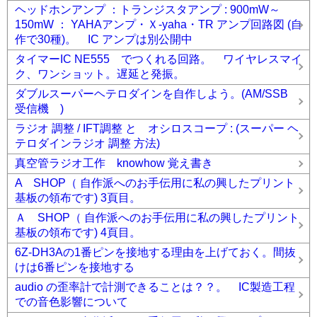
ヘッドホンアンプ ：トランジスタアンプ : 900mW～
150mW ： YAHAアンプ・Ｘ-yaha・TR アンプ回路図 (自
作で30種)。 IC アンプは別公開中
タイマーIC NE555 でつくれる回路。 ワイヤレスマイ
ク、ワンショット。遅延と発振。
ダブルスーパーヘテロダインを自作しよう。(AM/SSB
受信機 )
ラジオ 調整 / IFT調整 と オシロスコープ : (スーパー ヘ
テロダインラジオ 調整 方法)
真空管ラジオ工作 knowhow 覚え書き
A SHOP（ 自作派へのお手伝用に私の興したプリント
基板の領布です) 3頁目。
Ａ SHOP（ 自作派へのお手伝用に私の興したプリント
基板の領布です) 4頁目。
6Z-DH3Aの1番ピンを接地する理由を上げておく。間抜
けは6番ピンを接地する
audio の歪率計で計測できることは？？。 IC製造工程
での音色影響について