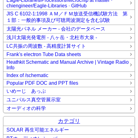
Eagle-Libraries/Processors/Microchip at master ·
chiengineer/Eagle-Libraries · GitHub
JIS C 6102-1:1998 ＡＭ／ＦＭ放送受信機試験方法 第
１部：一般的事項及び可聴周波測定を含む試験
太陽光パネル メーカー - 会社のデータベース
浅川太陽光発電所 - 八ヶ岳・北杜市大泉 -
LC共振の周波数 - 高精度計算サイト
Frank's electron Tube Data sheets
Heathkit Schematic and Manual Archive | Vintage Radio
Info
Index of /schematic
Popular PDF DOC and PPT files
いめーじ あっぷ
ユニパルス真空管展示室
オーディオの科学
カテゴリ
SOLAR 再生可能エネルギー