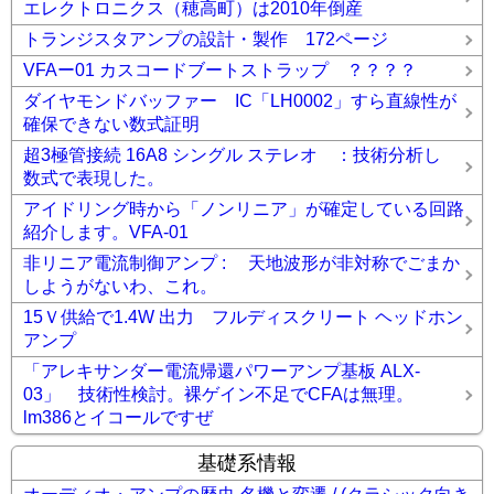
エレクトロニクス（穂高町）は2010年倒産
トランジスタアンプの設計・製作 172ページ
VFAー01 カスコードブートストラップ ？？？？
ダイヤモンドバッファー IC「LH0002」すら直線性が
確保できない数式証明
超3極管接続 16A8 シングル ステレオ ：技術分析し
数式で表現した。
アイドリング時から「ノンリニア」が確定している回路
紹介します。VFA-01
非リニア電流制御アンプ : 天地波形が非対称でごまか
しようがないわ、これ。
15Ｖ供給で1.4W 出力 フルディスクリート ヘッドホン
アンプ
「アレキサンダー電流帰還パワーアンプ基板 ALX-
03」 技術性検討。裸ゲイン不足でCFAは無理。
lm386とイコールですぜ
基礎系情報