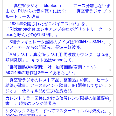
真空管ラジオ bluetooth ： アース分離しないま
まで、PUからの音を聴くには？: 真空管ラジオ ブ
ルートゥース 改造
「1934年公開されたゼロバイアス回路」を、
「Rickenbacher エレキアンプ会社がグリッドリーク
biasと呼んだのが1937年」。
「3端子レギュレータ起因のノイズは100kHz～3MHz」
とメーカーから公開済み。長波～短波帯。
「AMラジオ： 真空管ラジオ用 周波数カウンタ は 5種
類開発済」。 キット品はyahooにて。
「乗算回路(AM変調) 対 加算回路(変調？？？)」
MC1496の動作は2モードあるらしい。
「真空管ラジオのレストア品、整備品」の闇。「ヒータ
結線が駄目。アースポイント駄目。IFT調整してないラ
ジオ」：低スキル品が主力な流通品
カレントミラー回路における信号レンジ限界の検証要約
書 ： 現実のレンジ限界考
シグネックス社の すべてマスターフィルムは燃えた。