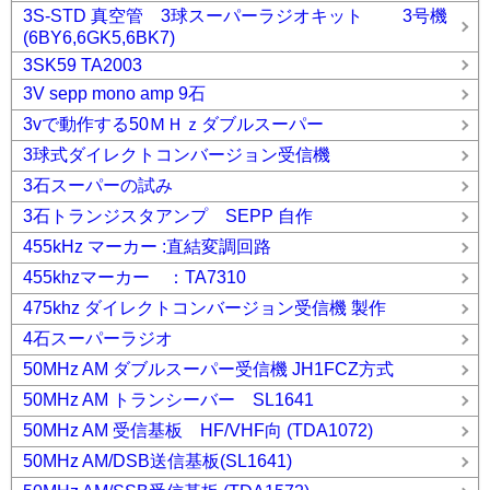
3S-STD 真空管 3球スーパーラジオキット 3号機
(6BY6,6GK5,6BK7)
3SK59 TA2003
3V sepp mono amp 9石
3vで動作する50ＭＨｚダブルスーパー
3球式ダイレクトコンバージョン受信機
3石スーパーの試み
3石トランジスタアンプ SEPP 自作
455kHz マーカー :直結変調回路
455khzマーカー ：TA7310
475khz ダイレクトコンバージョン受信機 製作
4石スーパーラジオ
50MHz AM ダブルスーパー受信機 JH1FCZ方式
50MHz AM トランシーバー SL1641
50MHz AM 受信基板 HF/VHF向 (TDA1072)
50MHz AM/DSB送信基板(SL1641)