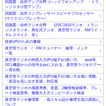
回路図：自作アンプ分野. (ヘッドフオンアンプ ・トラ
ンジスタ小型アンプ）
回路図：自作コンプレッサー/ スピーチプロセッサー .
(マイクコンプレッサー）
回路図：自作ラジオ分野 (2SC1815ラジオ、トラン
ジスタラジオ、再生式ラジオ、真空管ラジオ、AMワイ
ヤレスマイク、等 )
技術UPのための書籍
真空管ラジオ / FM チューナー 修理・メンテ
一覧
真空管ラジオの外部入力(PU端子)の使い方。 ipod等
OCL機器からの信号をpuに入れる。真空管ラジオのブー
ン音比較。
真空管ラジオの外部入力(PU端子)の使い方＆粗い実験。
「直流を流し出す音源」対応策
真空管ラジオの感度考察。音質。2極管検波能率。プレ
ート検波歪率。無限大入力インピーダンス検波
真空管ラジオ修理業 ：低スキル品が修理主流の原因に
ついて