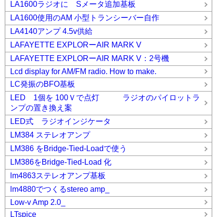
LA1600ラジオに Sメータ追加基板
LA1600使用のAM 小型トランシーバー自作
LA4140アンプ 4.5v供給
LAFAYETTE EXPLORーAIR MARK V
LAFAYETTE EXPLORーAIR MARK V：2号機
Lcd display for AM/FM radio. How to make.
LC発振のBFO基板
LED 1個を 100Ｖで点灯 ラジオのパイロットラ
ンプの置き換え案
LED式 ラジオインジケータ
LM384 ステレオアンプ
LM386 をBridge-Tied-Loadで使う
LM386をBridge-Tied-Load 化
lm4863ステレオアンプ基板
lm4880でつくるstereo amp_
Low-v Amp 2.0_
LTspice