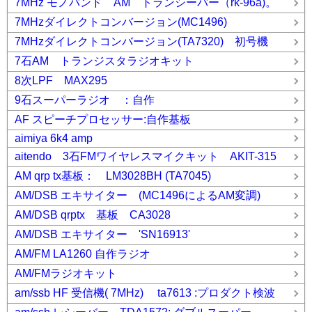
7MHz モノバンド AM トランシーバー（rk-96a)。
7MHzダイレクトコンバージョン(MC1496)
7MHzダイレクトコンバージョン(TA7320) 初号機
7石AM トランジスタラジオキット
8次LPF MAX295
9石スーパーラジオ ：自作
AF スピーチプロセッサー:自作基板
aimiya 6k4 amp
aitendo 3石FMワイヤレスマイクキット AKIT-315
AM qrp tx基板： LM3028BH (TA7045)
AM/DSB エキサイター (MC1496によるAM変調)
AM/DSB qrptx 基板 CA3028
AM/DSB エキサイター 'SN16913'
AM/FM LA1260 自作ラジオ
AM/FMラジオキット
am/ssb HF 受信機( 7MHz) ta7613 :プロダクト検波