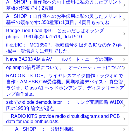
A SHOP（ 自作派へのお手伝用に私の興したプリント
基板の領布です) 2頁目。
A SHOP（ 自作派へのお手伝用に私の興したプリント
基板の領布です: 350種類) :1頁目。4頁目もみてね
Bridge-Tied-Load をBTLと云いだしはオランダ
phlips：1991年のtda1519。tda1510
if段用IC : MC1350P。振幅信号を扱えるICなのか？(再
掲)⇒ 記憶通りに無理でした。
Neve BA283 AM & AV ルパート・ニーヴの回路
op ampの信号遅について。 オーバーシュートについて
RADIO KITS TOP。ワイヤレスマイク自作：ラジオic で
自作：AM,SSB,CW受信機。同期検波デバイス： 真空管
ラジオ、Class A1 ヘッドホンアンプ、ディスクリートア
ンプ自作site。
ssbでのdiode demodulator ： リング変調回路 W1DX
氏の1953年論文が起点
RADIO KITS provide radio circuit diagrams and PCB
data for radio enthusiasts.
A SHOP ： 分野別掲載