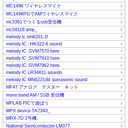
MC1496 ワイヤレスマイク
MC1496PGでAMワイヤレスマイク
mc3361でつくるssb受信機
mc34119 amp_
melody ic sm6201-2l
melody IC : HK322-6 sound
melody IC :SVM7570 here
melody IC :SVM7910 here.
melody IC :SVM7962 here.
melody IC LR34611 sounds
melody IC MN6221dd :panasonic sound
MF47 アナログ テスター キット
mono band AM / SSB 受信機
MPLAB PICで遊ぼう
MPX device TA7343_
MRX-7D 2号機。
National Semiconductor LM377