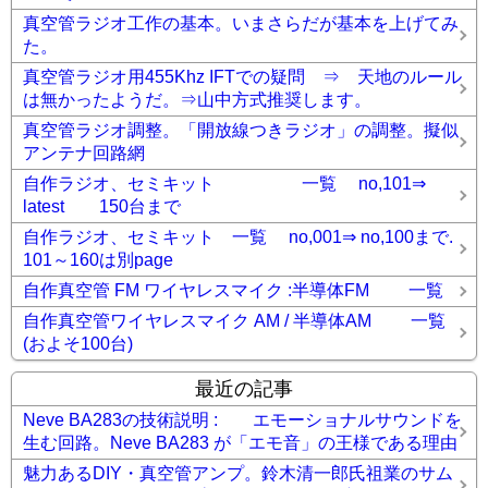
真空管ラジオ工作の基本。いまさらだが基本を上げてみ
た。
真空管ラジオ用455Khz IFTでの疑問 ⇒ 天地のルール
は無かったようだ。⇒山中方式推奨します。
真空管ラジオ調整。「開放線つきラジオ」の調整。擬似
アンテナ回路網
自作ラジオ、セミキット 一覧 no,101⇒
latest 150台まで
自作ラジオ、セミキット 一覧 no,001⇒ no,100まで.
101～160は別page
自作真空管 FM ワイヤレスマイク :半導体FM 一覧
自作真空管ワイヤレスマイク AM / 半導体AM 一覧
(およそ100台)
最近の記事
Neve BA283の技術説明 : エモーショナルサウンドを
生む回路。Neve BA283 が「エモ音」の王様である理由
魅力あるDIY・真空管アンプ。鈴木清一郎氏祖業のサム