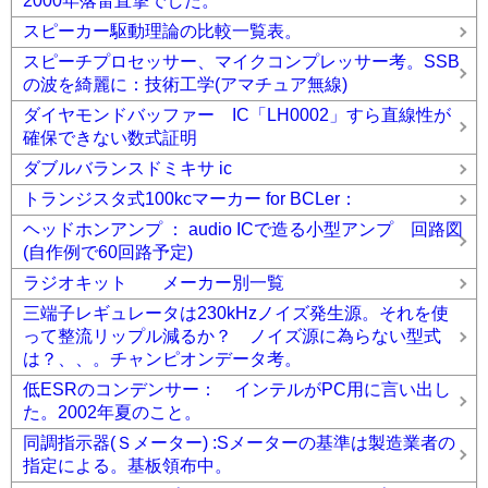
2000年落雷直撃でした。
スピーカー駆動理論の比較一覧表。
スピーチプロセッサー、マイクコンプレッサー考。SSB
の波を綺麗に：技術工学(アマチュア無線)
ダイヤモンドバッファー IC「LH0002」すら直線性が
確保できない数式証明
ダブルバランスドミキサ ic
トランジスタ式100kcマーカー for BCLer：
ヘッドホンアンプ ： audio ICで造る小型アンプ 回路図
(自作例で60回路予定)
ラジオキット メーカー別一覧
三端子レギュレータは230kHzノイズ発生源。それを使
って整流リップル減るか？ ノイズ源に為らない型式
は？、、。チャンピオンデータ考。
低ESRのコンデンサー： インテルがPC用に言い出し
た。2002年夏のこと。
同調指示器(Ｓメーター) :Sメーターの基準は製造業者の
指定による。基板領布中。