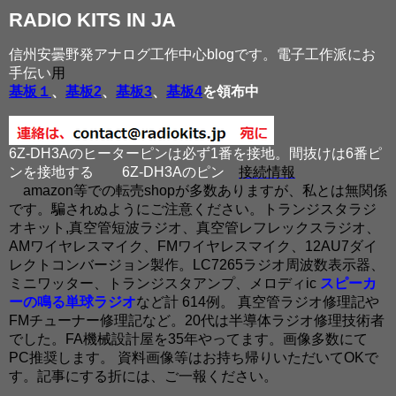
RADIO KITS IN JA
信州安曇野発アナログ工作中心blogです。電子工作派にお
手伝い
用
基板１
、
基板2
、
基板3
、
基板4
を領布中
6Z-DH3Aのヒーターピンは必ず1番を接地。間抜けは6番ピ
ンを接地する
6Z-DH3Aのピン
接続情報
amazon等での転売shopが多数ありますが、私とは無関係
です。騙されぬようにご注意ください。トランジスタラジ
オキット,真空管短波ラジオ、真空管レフレックスラジオ、
AMワイヤレスマイク、FMワイヤレスマイク、12AU7ダイ
レクトコンバージョン製作。LC7265ラジオ周波数表示器、
ミニワッター、トランジスタアンプ、メロディic
スピーカ
ーの鳴る単球ラジオ
など計 614例。 真空管ラジオ修理記や
FMチューナー修理記など。20代は半導体ラジオ修理技術者
でした。FA機械設計屋を35年やってます。画像多数にて
PC推奨します。 資料画像等はお持ち帰りいただいてOKで
す。記事にする折には、ご一報ください。