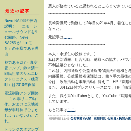
悪人が務めていると思われるところまできてい
最近の記事
***************************************
Neve BA283の技術
長崎労働局で勤務して2年目の21年4月、着任
説明 : エモーシ
なった。
ョナルサウンドを生
元記事は
ここ
。
む回路。Neve
BA283 が「エモ
***************************************
音」の王様である理
由
本人・永瀬仁の投稿です。】
私は内部通報、組合活動、聴取への協力、パワ
魅力あるDIY・真空
不利益処分となりした。
管アンプ。鈴木清一
これは、内部通報や公益通報者保護法の危機と
郎氏祖業のサムエレ
内部通報、公益通報者保護法は、働き手の最後
クトロニクス（穂高
今は、政治活動を事業活動に替えて、HP『職場
町）は2010年倒産
また、3月12日付プレスリリースにて、HP『職
電流制御アンプ回路
また、戦う系YouTuberとして、YouTu
: これ非リニア動
しています。
作。おまけに天地波
形が非対称でごまか
もと記事は
ここ
。
しようがないわ、こ
投稿時刻 11:45
公共事業での闇 状態列記
,
公務員と民間の癒
れ。
トランジスタアンプ