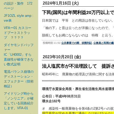
2024年1月16日 (火)
の設計・製作 172
ページ
下民(国民)は年間利益20万円以上
JF1OZL style amp :
ver表
日本国では 平等 との用語は存在していない
VFAー01 カスコー
「袖の下」と昔は云ったが洋服になったので、「under
ドブートストラッ
脱税してもお縄にならないのは 特権 と云う
プ ？？？？
投稿時刻 11:52
公共事業での闇 状態列記
,
公務員と民間の癒
ダイヤモンドバッフ
ァー
IC「LH0002」すら
2023年10月20日 (金)
直線性が確保できな
い数式証明
法人塩尻市が不法埋設して 提訴
電流バランス崩壊の
昭和45年に 廃棄物の処理及び清掃に関する法
ディストーション・
エフェクター（技術
********************************************************
検証）
環境庁水質保全局長・厚生省生活衛生局水道環
アイドリング時から
公布日：平成4年08月31日
「ノンリニア」が確
環水企182号
定している回路紹介
します。VFA-01
オ 感染性一般廃棄物を令第4条の2第2号ハの
境庁長官が定める基準に適合しなければならな