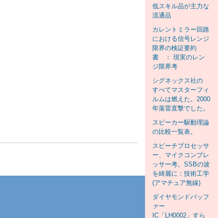
低スキル品が主力な
流通品
カレントミラー回路
における信号レンジ
限界の検証要約
書 ： 現実のレン
ジ限界考
シグネックス社の
すべてマスターフィ
ルムは燃えた。2000
年落雷直撃でした。
スピーカー駆動理論
の比較一覧表。
スピーチプロセッサ
ー、マイクコンプレ
ッサー考。SSBの波
を綺麗に：技術工学
(アマチュア無線)
ダイヤモンドバッフ
ァー
IC「LH0002」すら