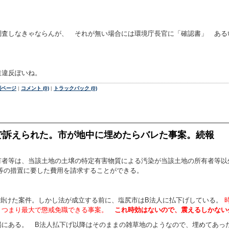
調査しなきゃならんが、 それが無い場合には環境庁長官に「確認書」 ある
達違反ぽいね。
別ページ
|
コメント (0)
|
トラックバック (0)
で訴えられた。市が地中に埋めたらバレた事案。続報
者等は、当該土地の土壌の特定有害物質による汚染が当該土地の所有者等以外
等の措置に要した費用を請求することができる。
掛けた案件。しかし法が成立する前に、塩尻市はB法人に払下げしている。
時
. つまり最大で懲戒免職できる事案。
これ時効はないので、震えるしかない
にある。 B法人払下げ以降はそのままの雑草地のようなので、埋めてあっ