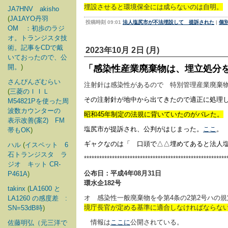
埋設させると環境保全には成らないのは自明。
JA7HNV akisho
(
JA1AYO丹羽
投稿時刻 09:01
法人塩尻市が不法埋設して 提訴された
|
個
OM ：初歩のラジ
オ。トランジスタ技
術。記事をCDで戴
2023年10月 2日 (月)
いておったので、公
開。
)
「感染性産業廃棄物は、埋立処分
さんぴんざむらい
注射針は感染性があるので 特別管理産業廃棄物(
(
三菱のＩＩＬ
その注射針が地中から出てきたので適正に処理
M54821Pを使った周
波数カウンターの
昭和45年制定の法規に背いていたのがバレた。
表示改善(案2) FM
塩尻市が提訴され、公判がはじまった。
ここ
。
帯もOK
)
ギャクなのは「 口頭で△△埋めてあると法人
ハル
(
イスペット 6
石トランジスタ ラ
********************************************************
ジオ キット CR-
公布日：平成4年08月31日
P461A
)
環水企182号
takinx
(
LA1600 と
オ 感染性一般廃棄物を令第4条の2第2号ハの
LA1260 の感度差 :
境庁長官が定める基準に適合しなければならな
SN=53dB時
)
情報は
ここに
公開されている。
佐藤明弘（元三洋で