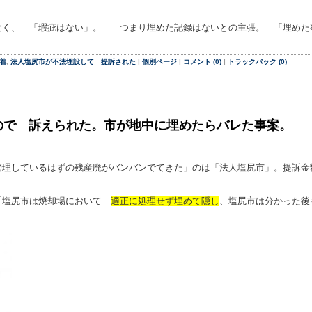
なく、 「瑕疵はない」。 つまり埋めた記録はないとの主張。 「埋めた
着
,
法人塩尻市が不法埋設して 提訴された
|
個別ページ
|
コメント (0)
|
トラックバック (0)
ので 訴えられた。市が地中に埋めたらバレた事案。
理しているはずの残産廃がバンバンでてきた」のは「法人塩尻市」。提訴金額
「塩尻市は焼却場において
適正に処理せず埋めて隠し
、塩尻市は分かった後