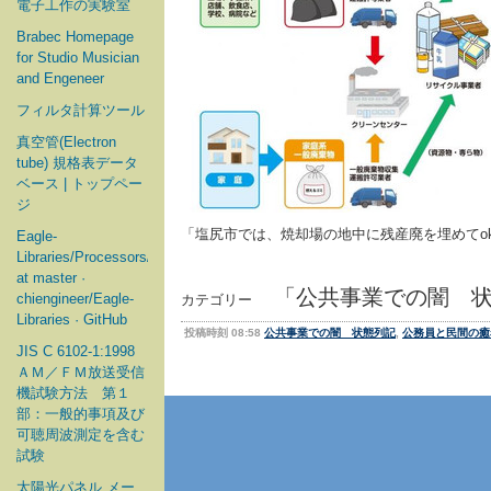
電子工作の実験室
Brabec Homepage
for Studio Musician
and Engeneer
フィルタ計算ツール
真空管(Electron
tube) 規格表データ
ベース | トップペー
ジ
「塩尻市では、焼却場の地中に残産廃を埋めてo
Eagle-
Libraries/Processors/Microchip
at master ·
「公共事業での闇 状
chiengineer/Eagle-
カテゴリー
Libraries · GitHub
投稿時刻 08:58
公共事業での闇 状態列記
,
公務員と民間の癒
JIS C 6102-1:1998
ＡＭ／ＦＭ放送受信
機試験方法 第１
部：一般的事項及び
可聴周波測定を含む
試験
太陽光パネル メー