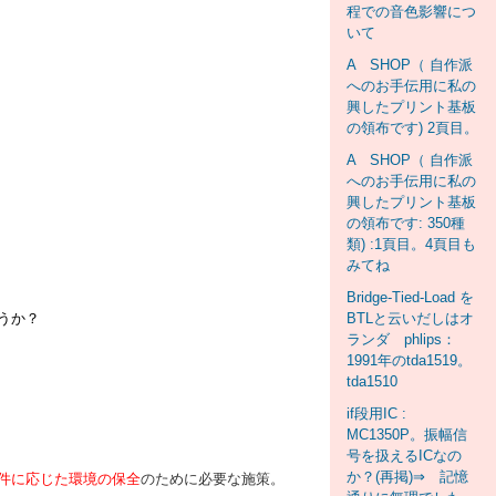
程での音色影響につ
いて
A SHOP（ 自作派
へのお手伝用に私の
興したプリント基板
の領布です) 2頁目。
A SHOP（ 自作派
へのお手伝用に私の
興したプリント基板
の領布です: 350種
類) :1頁目。4頁目も
みてね
Bridge-Tied-Load を
うか？
BTLと云いだしはオ
ランダ phlips：
1991年のtda1519。
tda1510
if段用IC :
MC1350P。振幅信
号を扱えるICなの
か？(再掲)⇒ 記憶
件に応じた環境の保全
のために必要な施策。