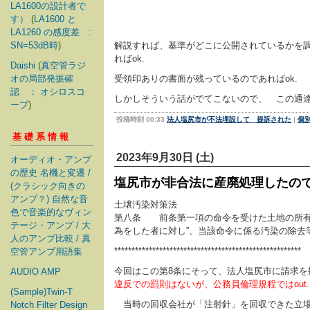
LA1600の設計者で
す）
(
LA1600 と
LA1260 の感度差 :
SN=53dB時
)
解説すれば、基準がどこに公開されているかを
ればok.
Daishi
(
真空管ラジ
オの局部発振確
受領印ありの書面が残っているのであればok.
認 ： オシロスコ
しかしそういう話がでてこないので、 この通
ープ
)
投稿時刻 00:33
法人塩尻市が不法埋設して 提訴された
|
個
基礎系情報
2023年9月30日 (土)
オーディオ・アンプ
の歴史 名機と変遷 /
塩尻市が非合法に産廃処理したの
(クラシック向きの
アンプ？) 自然な音
土壌汚染対策法
色で音楽的なヴィン
第八条 前条第一項の命令を受けた土地の所有
テージ・アンプ / 大
為をした者に対し”、当該命令に係る汚染の除去
人のアンプ比較 / 真
******************************************************
空管アンプ用語集
今回はこの第8条にそって、法人塩尻市に請求を
AUDIO AMP
違反での罰則はないが、公務員倫理規程ではout
(Sample)Twin-T
当時の回収会社が「注射針」を回収できた立場
Notch Filter Design