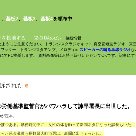
１
、
基板2
、
基板3
、
基板4
を領布中
ンを接地する
6Z-DH3Aのピン
接続情報
されぬようにご注意ください。トランジスタラジオキット,真空管短波ラジオ、真
ミニワッター、トランジスタアンプ、メロディic
スピーカーの鳴る単球ラジオ
な
数にてPC推奨します。 資料画像等はお持ち帰りいただいてOKです。記事に
提訴された
の労働基準監督官がパワハラして諫早署長に出世した。
のが定本。
つぽつある。勤務時間中に 女性の体を触って新聞ネタになった課長もいた。
取った県会議員も長野県大町市選出。新聞に出ちゃったね。