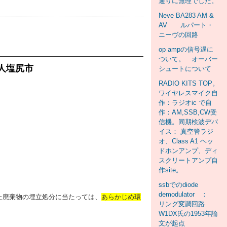
通りに無理でした。
Neve BA283 AM &
AV ルパート・
ニーヴの回路
op ampの信号遅に
ついて。 オーバー
人塩尻市
シュートについて
RADIO KITS TOP。
ワイヤレスマイク自
作：ラジオic で自
作：AM,SSB,CW受
信機。同期検波デバ
イス： 真空管ラジ
オ、Class A1 ヘッ
ドホンアンプ、ディ
スクリートアンプ自
作site。
ssbでのdiode
demodulator ：
た廃棄物の埋立処分に当たっては、
あらかじめ環
リング変調回路
W1DX氏の1953年論
文が起点