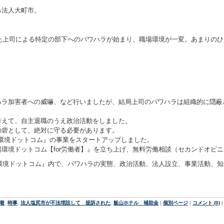
る法人大町市。
した上司による特定の部下へのパワハラが始まり、職場環境が一変。あまりの
ハラ加害者への威嚇、など行いましたが、結局上司のパワハラは組織的に隠蔽
考えて、自主退職のうえ政治活動をしました。
の砦として、絶対に守る必要があります。
環境ドットコム』の事業をスタートアップしました。
場環境ドットコム【for労働者】』を立ち上げ、無料労働相談（セカンドオピ
be『職場環境ドットコム』内で、パワハラの実態、政治活動、法人設立、事業活動
着
,
時事
,
法人塩尻市が不法埋設して 提訴された
,
飯山ホテル 補助金
|
個別ページ
|
コメント (0)
|