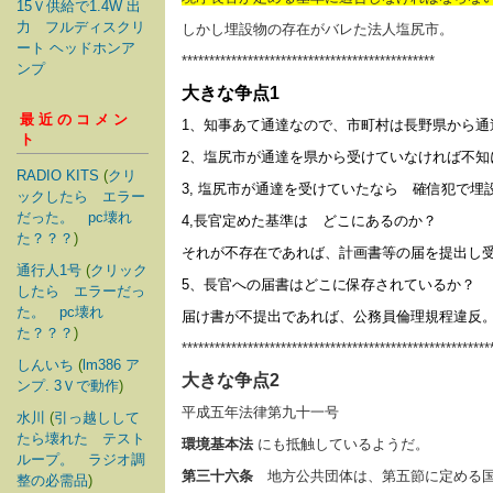
15Ｖ供給で1.4W 出
力 フルディスクリ
しかし埋設物の存在がバレた法人塩尻市。
ート ヘッドホンア
**********************************************
ンプ
大きな争点1
最近のコメン
1、知事あて通達なので、市町村は長野県から
ト
2、塩尻市が通達を県から受けていなければ不知
RADIO KITS
(
クリ
3, 塩尻市が通達を受けていたなら 確信犯で埋
ックしたら エラー
だった。 pc壊れ
4,長官定めた基準は どこにあるのか？
た？？？
)
それが不存在であれば、計画書等の届を提出し
通行人1号
(
クリック
5、長官への届書はどこに保存されているか？
したら エラーだっ
た。 pc壊れ
届け書が不提出であれば、公務員倫理規程違反
た？？？
)
********************************************************
しんいち
(
lm386 ア
大きな争点2
ンプ. 3Ｖで動作
)
平成五年法律第九十一号
水川
(
引っ越しして
たら壊れた テスト
環境基本法
にも抵触しているようだ。
ループ。 ラジオ調
第三十六条
地方公共団体は、第五節に定める国
整の必需品
)