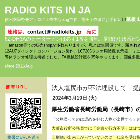
RADIO KITS IN JA
基板
信州安曇野発アナログ工作中心blogです。電子工作派にお手伝い
用
6Z-DH3Aのヒーターピンは必ず1番を接地。間抜けは6番ピ
amazon等での転売shopが多数ありますが、私とは無関係です。騙
12AU7ダイレクトコンバージョン製作。LC7265ラジオ周波数表示器、
導体ラジオ修理技術者でした。FA機械設計屋を35年やってます。画像多
since 2011/Aug
法人塩尻市が不法埋設して 
携帯URL
2024年3月19日 (火)
厚生労働省長崎労働局（長崎市）
「公務員ってのは虐めを好む人物が出世する」
大町市役所公務員では「金銭が行方不明」はぽ
携帯にURLを送る
印刷物が出来上がっていないのに 代金を受け