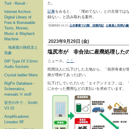
た。
Tool - Result -
記事
をみると、 「埋めてない」との主張では
Internet Archive:
録ない」と読み取れる案件。
Digital Library of
Free & Borrowable
投稿時刻 08:53
公共事業での闇 状態列記
,
公務員と民間の癒
Texts, Movies,
Music & Wayback
Machine
2023年9月29日 (金)
地表面の熱収支と
塩尻市が 非合法に産廃処理した
気象
ニュース。
ここ
。
DIP Type Of 3.5mm
Audio Sockets
民間法人に払下げした土地から、「前所有者が管
政が埋めてあったぽい。
Crystal ladder filters
払下げしていただいた「エイアンドエフ」は、
RigPix Database -
にかかった費用などの支払いを求めています。
Schematics,
manuals 'n' stuff
皆空の中で... Smith
V3.10
Amplificadores
Lineales RF