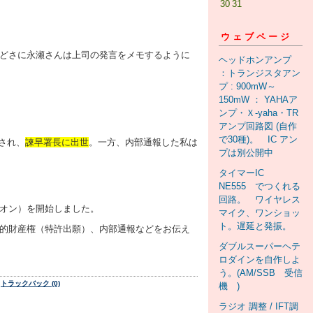
30
31
ウェブページ
ひどさに永瀬さんは上司の発言をメモするように
ヘッドホンアンプ
：トランジスタアン
プ : 900mW～
150mW ： YAHAア
ンプ・Ｘ-yaha・TR
アンプ回路図 (自作
で30種)。 IC アン
され、
諫早署長に出世
。一方、内部通報した私は
プは別公開中
タイマーIC
NE555 でつくれる
回路。 ワイヤレス
ニオン）を開始しました。
マイク、ワンショッ
ト。遅延と発振。
、知的財産権（特許出願）、内部通報などをお伝え
ダブルスーパーヘテ
ロダインを自作しよ
う。(AM/SSB 受信
トラックバック (0)
機 )
ラジオ 調整 / IFT調