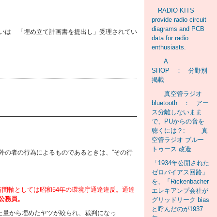
RADIO KITS
provide radio circuit
diagrams and PCB
いは 「埋め立て計画書を提出し」受理されてい
data for radio
enthusiasts.
A
SHOP ： 分野別
掲載
真空管ラジオ
bluetooth ： アー
ス分離しないまま
で、PUからの音を
聴くには？: 真
空管ラジオ ブルー
トゥース 改造
の者の行為によるものであるときは、”その行
「1934年公開された
ゼロバイアス回路」
を、「Rickenbacher
間軸としては昭和54年の環境庁通達違反。通達
エレキアンプ会社が
公務員。
グリッドリーク bias
と呼んだのが1937
た量から埋めたヤツが絞られ、裁判になっ