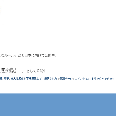
kなルール」だと日本に向けて公開中。
態列記 」
として公開中
着
,
時事
,
法人塩尻市が不法埋設して 提訴された
|
個別ページ
|
コメント (0)
|
トラックバック (0)