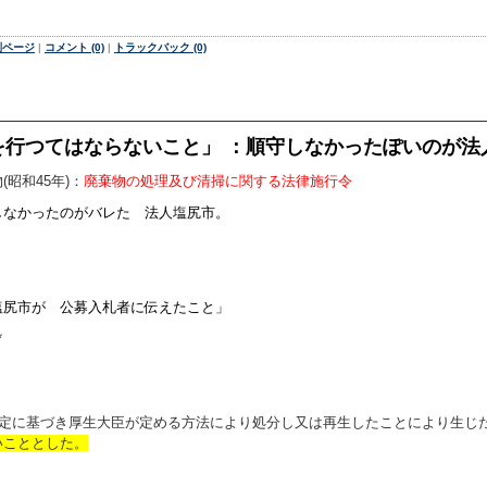
別ページ
|
コメント (0)
|
トラックバック (0)
を行つてはならないこと」 ：順守しなかったぽいのが法
昭和45年)：
廃棄物の処理及び清掃に関する法律施行令
しなかったのがバレた 法人塩尻市。
塩尻市が 公募入札者に伝えたこと」
*
規定に基づき厚生大臣が定める方法により処分し又は再生したことにより生じ
いこととした。