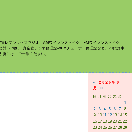
空管レフレックスラジオ、AMワイヤレスマイク、FMワイヤレスマイク、
ど計 614例。 真空管ラジオ修理記やFMチューナー修理記など。20代は半
する折には、ご一報ください。
«
2026年8
»
月
日
月
火
水
木
金
土
1
2
3
4
5
6
7
8
9
10
11
12
13
14
15
16
17
18
19
20
21
22
23
24
25
26
27
28
29