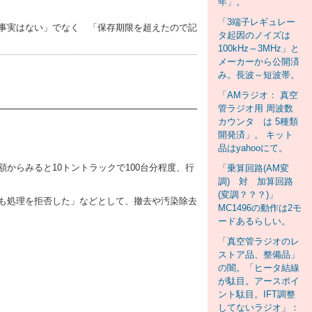
年」。
「3端子レギュレー
事実はない」でなく 「保存期限を超えたので記
タ起因のノイズは
100kHz～3MHz」と
メーカーから公開済
み。長波～短波帯。
「AMラジオ： 真空
管ラジオ用 周波数
カウンタ は 5種類
開発済」。 キット
品はyahooにて。
からみると10トントラックで100台分程度、行
「乗算回路(AM変
調) 対 加算回路
(変調？？？)」
も処理を拒否した」などとして、撤去や汚染除去
MC1496の動作は2モ
ードあるらしい。
「真空管ラジオのレ
ストア品、整備品」
の闇。「ヒータ結線
が駄目。アースポイ
ント駄目。IFT調整
してないラジオ」：