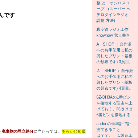
整 と オシロスコ
ープ : (スーパー ヘ
んです
テロダインラジオ
調整 方法)
真空管ラジオ工作
knowhow 覚え書き
A SHOP（ 自作派
へのお手伝用に私の
興したプリント基板
の領布です) 3頁目。
Ａ SHOP（ 自作派
へのお手伝用に私の
興したプリント基板
の領布です) 4頁目。
6Z-DH3Aの1番ピン
を接地する理由を上
げておく。間抜けは
6番ピンを接地する
audio の歪率計で計
測できること
た
廃棄物の埋立処分
に当たっては、
あらかじめ環
は？？。 IC製造工