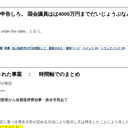
で申告しろ。 国会議員はは4000万円までだいじょうぶな
。
 the table」と云う。
。
着
,
時事
,
法人塩尻市が不法埋設して 提訴された
|
個別ページ
|
コメント (0)
|
トラックバック (0)
された事案 ： 時間軸でのまとめ
律が制定
****
境部長から各都道府県知事・政令市長あて
規定に基づき厚生大臣が定める方法により処分し又は再生したことにより生じ
いこととした。