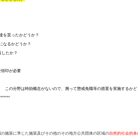
通達を貰ったかどうか？
になるかどうか？
設したか？
受領印が必要
。 この分野は時効概念がないので、溯って懲戒免職等の措置を実施するかど
*******
の施策に準じた施策及びその他のその地方公共団体の区域の
自然的社会的条