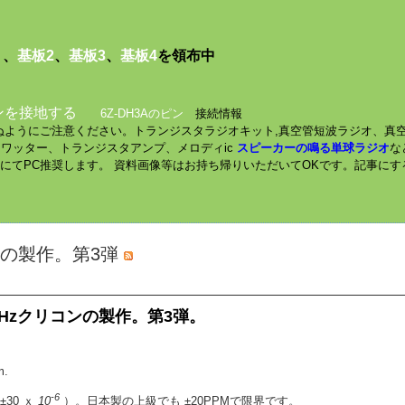
１
、
基板2
、
基板3
、
基板4
を領布中
ンを接地する
6Z-DH3Aのピン
接続情報
されぬようにご注意ください。トランジスタラジオキット,真空管短波ラジオ、真
ミニワッター、トランジスタアンプ、メロディic
スピーカーの鳴る単球ラジオ
な
数にてPC推奨します。 資料画像等はお持ち帰りいただいてOKです。記事に
コンの製作。第3弾
た50MHzクリコンの製作。第3弾。
.
-6
±30 ｘ
10
）。日本製の上級でも ±20PPMで限界です。