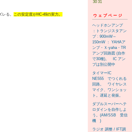
30
31
ズレる。
この安定度がHC-49の実力。
ウェブページ
ヘッドホンアンプ
：トランジスタアン
プ : 900mW～
150mW ： YAHAア
ンプ・Ｘ-yaha・TR
アンプ回路図 (自作
で30種)。 IC アン
プは別公開中
タイマーIC
NE555 でつくれる
回路。 ワイヤレス
マイク、ワンショッ
ト。遅延と発振。
ダブルスーパーヘテ
ロダインを自作しよ
う。(AM/SSB 受信
機 )
ラジオ 調整 / IFT調