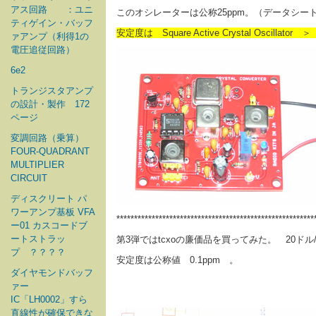
アス回路 ：ユニ
このオシレーターは公称25ppm。（データシ
ティゲイン・バッフ
安定度は Square Active Crystal Oscillator ＞
ァアンプ（利得1の
電圧追従回路）
6e2
トランジスタアンプ
の設計・製作 172
ページ
変調回路（乗算）
FOUR-QUADRANT
MULTIPLIER
CIRCUIT
ディスクリート パ
ワーアンプ基板 VFA
********************************************************
ー01 カスコードブ
ートストラッ
第3弾ではtcxoの廉価品を買ってみた。 20ドル
プ ？？？？
安定度は公称値 0.1ppm 。
ダイヤモンドバッフ
ァー
IC「LH0002」すら
直線性が確保できな