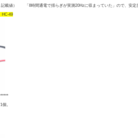
ート記載値） 「8時間通電で揺らぎが実測20Hzに収まっていた」ので、安定
 HC-49
******
/1個。