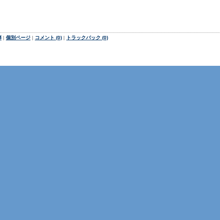
弾
|
個別ページ
|
コメント (0)
|
トラックバック (0)