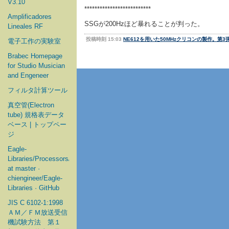
V3.10
**************************
Amplificadores
SSGが200Hzほど暴れることが判った。
Lineales RF
投稿時刻 15:03
NE612を用いた50MHzクリコンの製作。第3
電子工作の実験室
Brabec Homepage
for Studio Musician
and Engeneer
フィルタ計算ツール
真空管(Electron
tube) 規格表データ
ベース | トップペー
ジ
Eagle-
Libraries/Processors/Microchip
at master ·
chiengineer/Eagle-
Libraries · GitHub
JIS C 6102-1:1998
ＡＭ／ＦＭ放送受信
機試験方法 第１