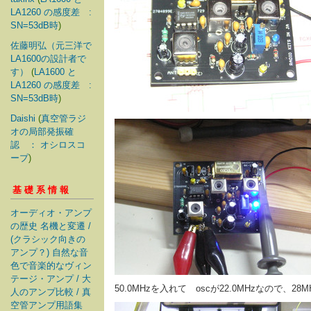
LA1260 の感度差 :
SN=53dB時
)
佐藤明弘（元三洋で
LA1600の設計者で
す）
(
LA1600 と
LA1260 の感度差 :
SN=53dB時
)
Daishi
(
真空管ラジ
オの局部発振確
認 ： オシロスコ
ープ
)
基礎系情報
オーディオ・アンプ
の歴史 名機と変遷 /
(クラシック向きの
アンプ？) 自然な音
色で音楽的なヴィン
テージ・アンプ / 大
50.0MHzを入れて oscが22.0MHzなので、2
人のアンプ比較 / 真
空管アンプ用語集