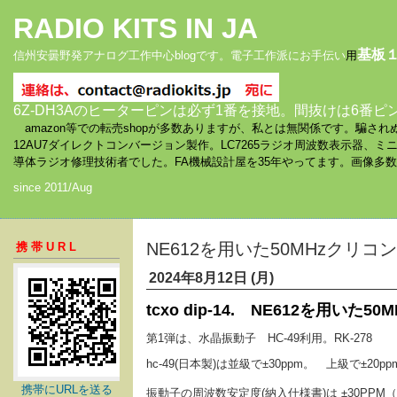
RADIO KITS IN JA
基板
信州安曇野発アナログ工作中心blogです。電子工作派にお手伝い
用
6Z-DH3Aのヒーターピンは必ず1番を接地。間抜けは6番ピ
amazon等での転売shopが多数ありますが、私とは無関係です。騙
12AU7ダイレクトコンバージョン製作。LC7265ラジオ周波数表示器、
導体ラジオ修理技術者でした。FA機械設計屋を35年やってます。画像多
since 2011/Aug
NE612を用いた50MHzクリ
携帯URL
2024年8月12日 (月)
tcxo dip-14. NE612を用い
第1弾は、水晶振動子 HC-49利用。RK-278
hc-49(日本製)は並級で±30ppm。 上級で±20ppm
携帯にURLを送る
振動子の周波数安定度(納入仕様書)は ±30PPM（