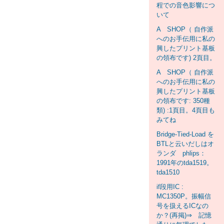
程での音色影響につ
いて
A SHOP（ 自作派
へのお手伝用に私の
興したプリント基板
の領布です) 2頁目。
A SHOP（ 自作派
へのお手伝用に私の
興したプリント基板
の領布です: 350種
類) :1頁目。4頁目も
みてね
Bridge-Tied-Load を
BTLと云いだしはオ
ランダ phlips：
1991年のtda1519。
tda1510
if段用IC :
MC1350P。振幅信
号を扱えるICなの
か？(再掲)⇒ 記憶