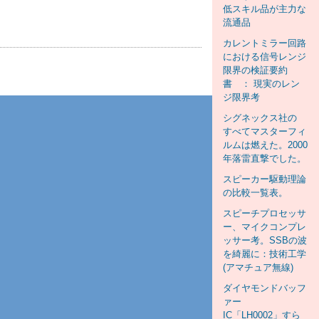
低スキル品が主力な
流通品
カレントミラー回路
における信号レンジ
限界の検証要約
書 ： 現実のレン
ジ限界考
シグネックス社の
すべてマスターフィ
ルムは燃えた。2000
年落雷直撃でした。
スピーカー駆動理論
の比較一覧表。
スピーチプロセッサ
ー、マイクコンプレ
ッサー考。SSBの波
を綺麗に：技術工学
(アマチュア無線)
ダイヤモンドバッフ
ァー
IC「LH0002」すら