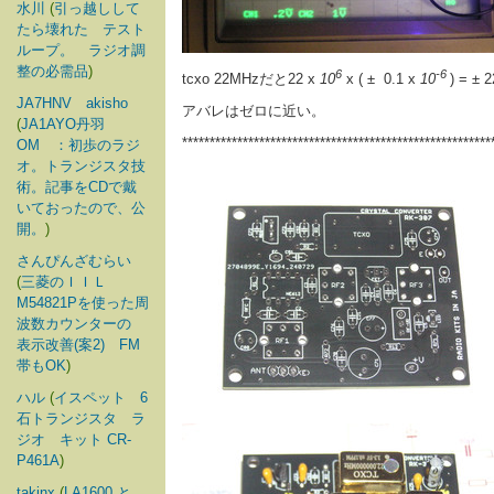
水川
(
引っ越しして
たら壊れた テスト
ループ。 ラジオ調
整の必需品
)
6
-6
tcxo 22MHzだと22 x
10
x ( ± 0.1 x
10
) = 
JA7HNV akisho
アバレはゼロに近い。
(
JA1AYO丹羽
********************************************************
OM ：初歩のラジ
オ。トランジスタ技
術。記事をCDで戴
いておったので、公
開。
)
さんぴんざむらい
(
三菱のＩＩＬ
M54821Pを使った周
波数カウンターの
表示改善(案2) FM
帯もOK
)
ハル
(
イスペット 6
石トランジスタ ラ
ジオ キット CR-
P461A
)
takinx
(
LA1600 と