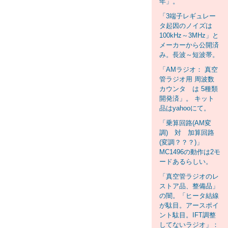
年」。
「3端子レギュレー
タ起因のノイズは
100kHz～3MHz」と
メーカーから公開済
み。長波～短波帯。
「AMラジオ： 真空
管ラジオ用 周波数
カウンタ は 5種類
開発済」。 キット
品はyahooにて。
「乗算回路(AM変
調) 対 加算回路
(変調？？？)」
MC1496の動作は2モ
ードあるらしい。
「真空管ラジオのレ
ストア品、整備品」
の闇。「ヒータ結線
が駄目。アースポイ
ント駄目。IFT調整
してないラジオ」：