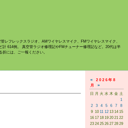
空管レフレックスラジオ、AMワイヤレスマイク、FMワイヤレスマイク、
ど計 614例。 真空管ラジオ修理記やFMチューナー修理記など。20代は半
する折には、ご一報ください。
«
2026年8
»
月
日
月
火
水
木
金
土
1
2
3
4
5
6
7
8
9
10
11
12
13
14
15
16
17
18
19
20
21
22
23
24
25
26
27
28
29