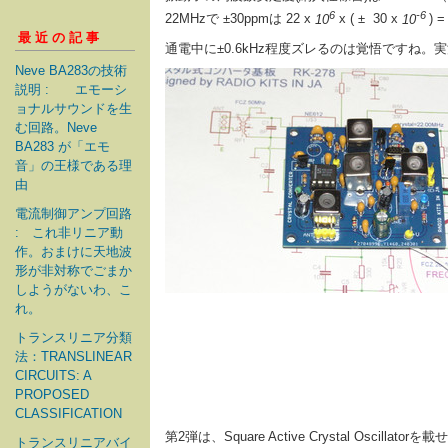
6
-6
22MHzで ±30ppmは 22 x
10
x ( ± 30 x
10
) =
最近の記事
通電中に±0.6kHz程度ズレるのは覚悟ですね。
Neve BA283の技術
説明 : エモーシ
ョナルサウンドを生
む回路。Neve
BA283 が「エモ
音」の王様である理
由
電流制御アンプ回路
: これ非リニア動
作。おまけに天地波
形が非対称でごまか
しようがないわ、こ
れ。
トランスリニア分類
法：TRANSLINEAR
CIRCUITS: A
PROPOSED
CLASSIFICATION
第2弾は、Square Active Crystal Oscillatorを
トランスリニアバイ