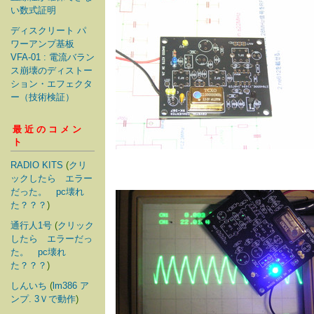
い数式証明
ディスクリート パ
ワーアンプ基板
VFA-01 : 電流バラン
ス崩壊のディストー
ション・エフェクタ
ー（技術検証）
最近のコメン
ト
RADIO KITS
(
クリ
ックしたら エラー
だった。 pc壊れ
た？？？
)
通行人1号
(
クリック
したら エラーだっ
た。 pc壊れ
た？？？
)
しんいち
(
lm386 ア
ンプ. 3Ｖで動作
)