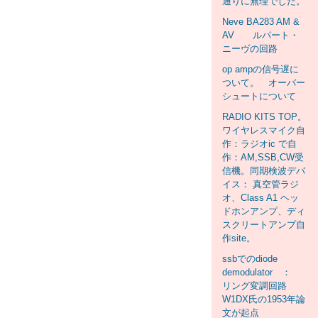
通りに無理でした。
Neve BA283 AM &
AV ルパート・
ニーヴの回路
op ampの信号遅に
ついて。 オーバー
シュートについて
RADIO KITS TOP。
ワイヤレスマイク自
作：ラジオic で自
作：AM,SSB,CW受
信機。同期検波デバ
イス： 真空管ラジ
オ、Class A1 ヘッ
ドホンアンプ、ディ
スクリートアンプ自
作site。
ssbでのdiode
demodulator ：
リング変調回路
W1DX氏の1953年論
文が起点