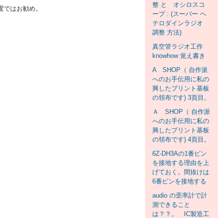
整 と オシロスコ
度ではお勧め。
ープ : (スーパー ヘ
テロダインラジオ
調整 方法)
真空管ラジオ工作
knowhow 覚え書き
A SHOP（ 自作派
へのお手伝用に私の
興したプリント基板
の領布です) 3頁目。
Ａ SHOP（ 自作派
へのお手伝用に私の
興したプリント基板
の領布です) 4頁目。
6Z-DH3Aの1番ピン
を接地する理由を上
げておく。間抜けは
6番ピンを接地する
audio の歪率計で計
測できること
は？？。 IC製造工