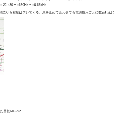
 ± 22 x30 = ±660Hz = ±0.66kHz
実測200Hz程度はズレてくる。息を止めて合わせても電源投入ごとに数百Hzは
載せた基板RK-292.