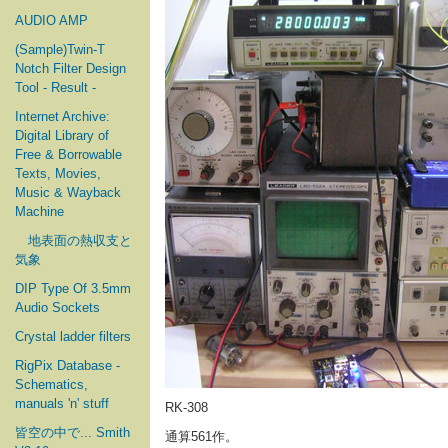
AUDIO AMP
(Sample)Twin-T
Notch Filter Design
Tool - Result -
Internet Archive:
Digital Library of
Free & Borrowable
Texts, Movies,
Music & Wayback
Machine
地表面の熱収支と
気象
DIP Type Of 3.5mm
Audio Sockets
Crystal ladder filters
RigPix Database -
Schematics,
manuals 'n' stuff
RK-308
皆空の中で... Smith
通算561作。