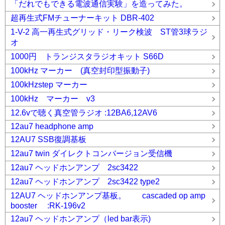
「だれでもできる電波通信実験」を造ってみた。
超再生式FMチューナーキット DBR-402
1-V-2 高一再生式グリッド・リーク検波 ST管3球ラジ
オ
1000円 トランジスタラジオキット S66D
100kHz マーカー (真空封印型振動子)
100kHzstep マーカー
100kHz マーカー v3
12.6vで聴く真空管ラジオ :12BA6,12AV6
12au7 headphone amp
12AU7 SSB復調基板
12au7 twin ダイレクトコンバージョン受信機
12au7 ヘッドホンアンプ 2sc3422
12au7 ヘッドホンアンプ 2sc3422 type2
12AU7 ヘッドホンアンプ基板。 cascaded op amp
booster :RK-196v2
12au7 ヘッドホンアンプ（led bar表示)