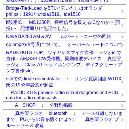
基板の領布です: 350種類) :1頁目。4頁目もみてね
Bridge-Tied-Load をBTLと云いだしはオランダ
phlips：1991年のtda1519。tda1510
if段用IC : MC1350P。振幅信号を扱えるICなのか？(再
掲)⇒ 記憶通りに無理でした。
Neve BA283 AM & AV ルパート・ニーヴの回路
op ampの信号遅について。 オーバーシュートについて
RADIO KITS TOP。ワイヤレスマイク自作：ラジオic で
自作：AM,SSB,CW受信機。同期検波デバイス： 真空管
ラジオ、Class A1 ヘッドホンアンプ、ディスクリートア
ンプ自作site。
ssbでのdiode demodulator ： リング変調回路 W1DX
氏の1953年論文が起点
RADIO KITS provide radio circuit diagrams and PCB
data for radio enthusiasts.
A SHOP ： 分野別掲載
真空管ラジオ bluetooth ： アース分離しないま
まで、PUからの音を聴くには？: 真空管ラジオ ブ
ルートゥース 改造