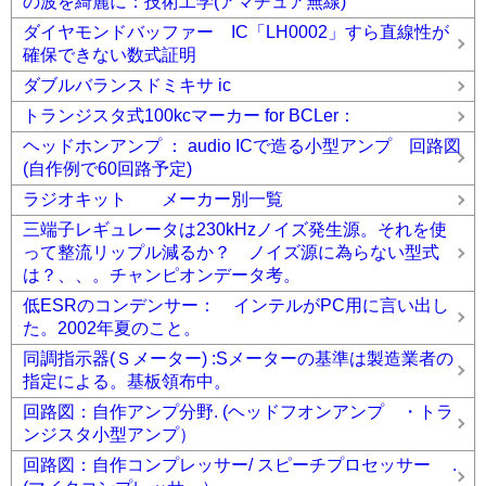
の波を綺麗に：技術工学(アマチュア無線)
ダイヤモンドバッファー IC「LH0002」すら直線性が
確保できない数式証明
ダブルバランスドミキサ ic
トランジスタ式100kcマーカー for BCLer：
ヘッドホンアンプ ： audio ICで造る小型アンプ 回路図
(自作例で60回路予定)
ラジオキット メーカー別一覧
三端子レギュレータは230kHzノイズ発生源。それを使
って整流リップル減るか？ ノイズ源に為らない型式
は？、、。チャンピオンデータ考。
低ESRのコンデンサー： インテルがPC用に言い出し
た。2002年夏のこと。
同調指示器(Ｓメーター) :Sメーターの基準は製造業者の
指定による。基板領布中。
回路図：自作アンプ分野. (ヘッドフオンアンプ ・トラ
ンジスタ小型アンプ）
回路図：自作コンプレッサー/ スピーチプロセッサー .