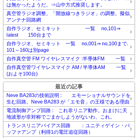
は無かったようだ。⇒山中方式推奨します。
真空管ラジオ調整。「開放線つきラジオ」の調整。擬似
アンテナ回路網
自作ラジオ、セミキット 一覧 no,101⇒
latest 150台まで
自作ラジオ、セミキット 一覧 no,001⇒ no,100まで.
101～160は別page
自作真空管 FM ワイヤレスマイク :半導体FM 一覧
自作真空管ワイヤレスマイク AM / 半導体AM 一覧
(およそ100台)
最近の記事
Neve BA283の技術説明 : エモーショナルサウンドを
生む回路。Neve BA283 が「エモ音」の王様である理由
電流制御アンプ回路 : これ非リニア動作。おまけに天
地波形が非対称でごまかしようがないわ、これ。
トランスリニアバイアス回路 ：ユニティゲイン・バ
ッファアンプ（利得1の電圧追従回路）