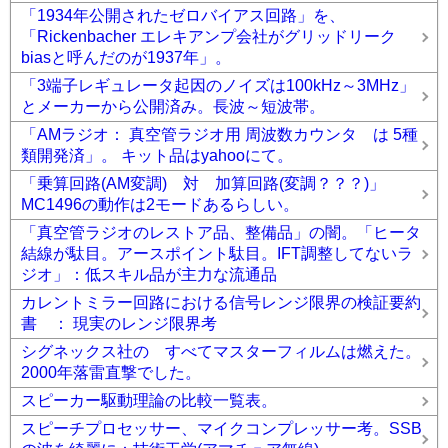
「1934年公開されたゼロバイアス回路」を、
「Rickenbacher エレキアンプ会社がグリッドリーク
biasと呼んだのが1937年」。
「3端子レギュレータ起因のノイズは100kHz～3MHz」
とメーカーから公開済み。長波～短波帯。
「AMラジオ： 真空管ラジオ用 周波数カウンタ は 5種
類開発済」。 キット品はyahooにて。
「乗算回路(AM変調) 対 加算回路(変調？？？)」
MC1496の動作は2モードあるらしい。
「真空管ラジオのレストア品、整備品」の闇。「ヒータ
結線が駄目。アースポイント駄目。IFT調整してないラ
ジオ」：低スキル品が主力な流通品
カレントミラー回路における信号レンジ限界の検証要約
書 ： 現実のレンジ限界考
シグネックス社の すべてマスターフィルムは燃えた。
2000年落雷直撃でした。
スピーカー駆動理論の比較一覧表。
スピーチプロセッサー、マイクコンプレッサー考。SSB