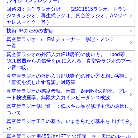
(マイクコンプレッサー）
回路図：自作ラジオ分野 (2SC1815ラジオ、トラン
ジスタラジオ、再生式ラジオ、真空管ラジオ、AMワイ
ヤレスマイク、等 )
技術UPのための書籍
真空管ラジオ / FM チューナー 修理・メンテ
一覧
真空管ラジオの外部入力(PU端子)の使い方。 ipod等
OCL機器からの信号をpuに入れる。真空管ラジオのブー
ン音比較。
真空管ラジオの外部入力(PU端子)の使い方＆粗い実験。
「直流を流し出す音源」対応策
真空管ラジオの感度考察。音質。2極管検波能率。プレ
ート検波歪率。無限大入力インピーダンス検波
真空管ラジオ修理業 ：低スキル品が修理主流の原因に
ついて
真空管ラジオ工作の基本。いまさらだが基本を上げてみ
た。
真空管ラジオ用455Khz IFTでの疑問 ⇒ 天地のルール