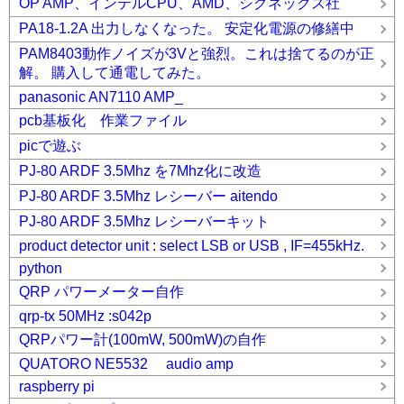
OP AMP、インテルCPU、AMD、シグネックス社
PA18-1.2A 出力しなくなった。 安定化電源の修繕中
PAM8403動作ノイズが3Vと強烈。これは捨てるのが正
解。 購入して通電してみた。
panasonic AN7110 AMP_
pcb基板化 作業ファイル
picで遊ぶ
PJ-80 ARDF 3.5Mhz を7Mhz化に改造
PJ-80 ARDF 3.5Mhz レシーバー aitendo
PJ-80 ARDF 3.5Mhz レシーバーキット
product detector unit : select LSB or USB , IF=455kHz.
python
QRP パワーメーター自作
qrp-tx 50MHz :s042p
QRPパワー計(100mW, 500mW)の自作
QUATORO NE5532 audio amp
raspberry pi