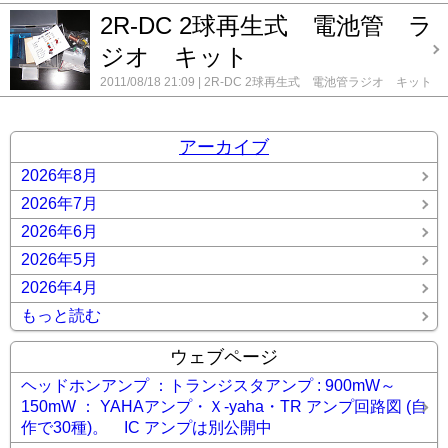
コメント(0)
メンテナンス S-106 クライスラー
メンテナンス TRIO
(6SA7+6SK7+6SK7+6SQ7+6V6)
真空管ラジオキット
2R-DC 2球再生式 電池管 ラ
AF-10
メンテナンス TRIO AF-20
メンテナンス TRIO AF-
(COSMOS) 中波 6球スーパー
20 2号機
メンテナンス TRIO AF-20 3号機
メンテナンス
(6BE6+6BJ6+6BD6+6JH6+6N2P+6AQ5)
ジオ キット
真空管ラジオキッ
TRIO AF-22
メンテナンス 春日無線 3バンドラジオ
ト(COSMOS) 中・短波 7球 2バンド スプリッドバリコ
AF-252
メンテナンス 松下（ナショナル) RE-860
メンテ
2011/08/18 21:09
2R-DC 2球再生式 電池管ラジオ キット
ン式
真空管ラジオキット(COSMOS) 中波GT管7球スーパー
ナンス 真空管 3バンドラジオ RE-830
メンテナンス 真
コメント(0)
真空管ラジオキット(COSMOS) BC帯 中2 5球スーパ ｰ
空管 FM/AM チューナー PIONEER TX-40
メンテナン
(6BY6+6BJ6+6BJ6+6BC5+6AQ5)
真空管ラジオキット
ス 真空管 FM/AM ラジオ 音響 2号機
メンテナンス
(COSMOS) BC帯 中3 6球スーパ ｰ
真空管 FM/AMラジオ 松下（ナショナル) RE-760 2号機
アーカイブ
(5915+6BJ6+6BZ6+6BZ6+6DK6+5AQ5)
録録 ★
コメン
メンテナンス 真空管 FMチューナー TRIO FM-30
真空
ト(0)
2026年8月
管ラジオ GT管 5球スーパー 07号機(6SQ7 6V6)
真空管ラ
ジオ GT管 5球スーパー 08号機
真空管ラジオ GT管 5球
2026年7月
スーパー 09号機(6AG7)
真空管ラジオ GT管 5球スーパ
ー 10号機
真空管ラジオ GT管 5球スーパー 11号機
真
2026年6月
空管ラジオ GT管 5球スーパー 12号機
真空管ラジオ GT
2026年5月
管 5球スーパー 13号機
真空管ラジオ GT管 5球スーパ
ー 14号機
真空管ラジオ GT管 5球スーパー ver2
録
2026年4月
録 ★
コメント(0)
もっと読む
ウェブページ
ヘッドホンアンプ ：トランジスタアンプ : 900mW～
150mW ： YAHAアンプ・Ｘ-yaha・TR アンプ回路図 (自
作で30種)。 IC アンプは別公開中