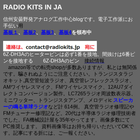
RADIO KITS IN JA
信州安曇野発アナログ工作中心blogです。電子工作派にお
手伝い
用
基板１
、
基板2
、
基板3
、
基板4
を領布中
6Z-DH3Aのヒーターピンは必ず1番を接地。間抜けは6番ピ
ンを接地する
6Z-DH3Aのピン
接続情報
amazon等での転売shopが多数ありますが、私とは無関係
です。騙されぬようにご注意ください。トランジスタラジ
オキット,真空管短波ラジオ、真空管レフレックスラジオ、
AMワイヤレスマイク、FMワイヤレスマイク、12AU7ダイ
レクトコンバージョン製作。LC7265ラジオ周波数表示器、
ミニワッター、トランジスタアンプ、メロディic
スピーカ
ーの鳴る単球ラジオ
など計 614例。 真空管ラジオ修理記や
FMチューナー修理記など。20代は半導体ラジオ修理技術者
でした。FA機械設計屋を35年やってます。画像多数にて
PC推奨します。 資料画像等はお持ち帰りいただいてOKで
す。記事にする折には、ご一報ください。