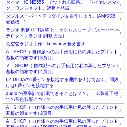
タイマーIC NE555 でつくれる回路。 ワイヤレスマイ
ク、ワンショット。遅延と発振。
ダブルスーパーヘテロダインを自作しよう。(AM/SSB
受信機 )
ラジオ 調整 / IFT調整 と オシロスコープ : (スーパー ヘ
テロダインラジオ 調整 方法)
真空管ラジオ工作 knowhow 覚え書き
A SHOP（ 自作派へのお手伝用に私の興したプリント
基板の領布です) 3頁目。
Ａ SHOP（ 自作派へのお手伝用に私の興したプリント
基板の領布です) 4頁目。
6Z-DH3Aの1番ピンを接地する理由を上げておく。間抜
けは6番ピンを接地する
audio の歪率計で計測できることは？？。 IC製造工程
での音色影響について
A SHOP（ 自作派へのお手伝用に私の興したプリント
基板の領布です) 2頁目。
A SHOP（ 自作派へのお手伝用に私の興したプリント