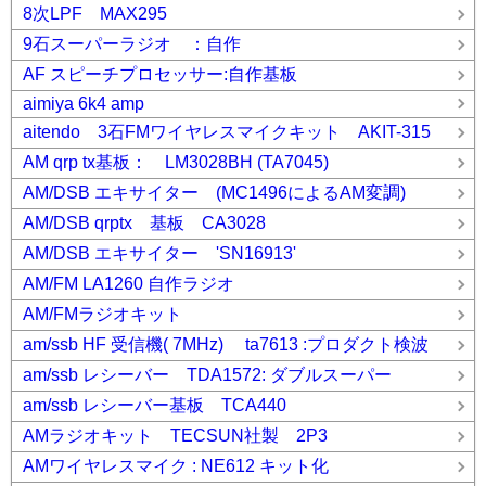
8次LPF MAX295
9石スーパーラジオ ：自作
AF スピーチプロセッサー:自作基板
aimiya 6k4 amp
aitendo 3石FMワイヤレスマイクキット AKIT-315
AM qrp tx基板： LM3028BH (TA7045)
AM/DSB エキサイター (MC1496によるAM変調)
AM/DSB qrptx 基板 CA3028
AM/DSB エキサイター 'SN16913'
AM/FM LA1260 自作ラジオ
AM/FMラジオキット
am/ssb HF 受信機( 7MHz) ta7613 :プロダクト検波
am/ssb レシーバー TDA1572: ダブルスーパー
am/ssb レシーバー基板 TCA440
AMラジオキット TECSUN社製 2P3
AMワイヤレスマイク : NE612 キット化