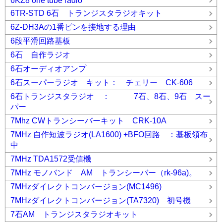
6KZ8 one tube radio
6TR-STD 6石 トランジスタラジオキット
6Z-DH3Aの1番ピンを接地する理由
6段平滑回路基板
6石 自作ラジオ
6石オーディオアンプ
6石スーパーラジオ キット： チェリー CK-606
6石トランジスタラジオ ： 7石、8石、9石 スー
パー
7Mhz CWトランシーバーキット CRK-10A
7MHz 自作短波ラジオ(LA1600) +BFO回路 ：基板領布
中
7MHz TDA1572受信機
7MHz モノバンド AM トランシーバー（rk-96a)。
7MHzダイレクトコンバージョン(MC1496)
7MHzダイレクトコンバージョン(TA7320) 初号機
7石AM トランジスタラジオキット