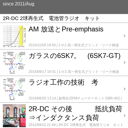
since 2011/Aug
2R-DC 2球再生式 電池管ラジオ キット
AM 放送とPre-emphasis
2016/11/09 18:49
1-V-2 高一再生式グリッド・リーク検波
ST管3球ラジオ
1000円 トランジスタラジオキット S66D
ガラスの6SK7。 (6SK7-GT)
1R-STD 単球 再生式ラジオキット
1RW-DX 単球 再生式
ラジオキット (6EH8)
2R-DC 2球再生式 電池管ラジオ
キット
3DC-STD 真空管 高1ゲルマ検波ラジオキット
3S-STD 真空管 3球スーパーラジオキット
3S-STD 真空
2016/09/17 18:41
1-V-2 高一再生式グリッド・リーク検波
管 3球スーパーラジオキット 2号機(6BY6,6DK6,6AW8)
ST管3球ラジオ
1R-STD 単球 再生式ラジオキット
1RW-
3S-STD 真空管 3球スーパーラジオキット 3号機
ラジオ工作の技術 考
DX 単球 再生式ラジオキット (6EH8)
2R-DC 2球再生式
(6BY6,6GK5,6BK7)
5球スーパー のメンテナンス
5球スー
電池管ラジオ キット
3DC-STD 真空管 高1ゲルマ検波
パー 改造修理
6TR-STD 6石 トランジスタラジオキット
ラジオキット
3S-STD 真空管 3球スーパーラジオキット
7石AM トランジスタラジオキット
Felip 5球ST管 スーパ
3S-STD 真空管 3球スーパーラジオキット 2号機
2016/06/26 13:14
超再生式FMチューナーキット DBR-402
ー改造製作
FM ラジオキット 2
Genny unit 01 (再生式ラジ
(6BY6,6DK6,6AW8)
3S-STD 真空管 3球スーパーラジオキ
1-V-2 高一再生式グリッド・リーク検波 ST管3球ラジオ
オ)
KIT-006D FM/MW/SW1/SW2 4バンドラジオキット
KIT-
ット 3号機 (6BY6,6GK5,6BK7)
5球スーパー 改造修理
2R-DC その後 抵抗負荷
1RW-DX 単球 再生式ラジオキット (6EH8)
2R-DC 2球再
12 4石 AMラジオキット
KIT-17 1IC+2TR ストレート ラ
5球スーパーのメンテナンス 2号機
5球スーパーのメンテナ
生式 電池管ラジオ キット
3DC-STD 真空管 高1ゲル
ジオキット
KIT-210 AM/FM ラジオ
KIT-600 ホームラジオキ
ンス 3号機
CX-555 改造
Felip 5球ST管 スーパー改造製
⇒インダクタンス負荷
マ検波ラジオキット
真空管ラジオ GT管 中波＆長波 2
ット AM/SW/FM 3バンド
KIT-619 6石 AMトランジスタラ
作
メンテナンス FMチューナー FM-102 TRIO
メンテナ
バンド
録録 ★
コメント(0)
ジオキット
ラジオ工作のテクニック
真空管ラジオキット
2011/09/10 21:48
2R-DC 2球再生式 電池管ラジオ キット
ンス HEATHKIT GR-64
メンテナンス HR-10B Heath kit
(COSMOS) GT管 5球スーパ ｰ