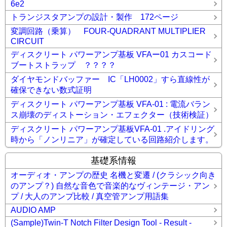
6e2
トランジスタアンプの設計・製作 172ページ
変調回路（乗算） FOUR-QUADRANT MULTIPLIER
CIRCUIT
ディスクリート パワーアンプ基板 VFAー01 カスコード
ブートストラップ ？？？？
ダイヤモンドバッファー IC「LH0002」すら直線性が
確保できない数式証明
ディスクリート パワーアンプ基板 VFA-01 : 電流バラン
ス崩壊のディストーション・エフェクター（技術検証）
ディスクリート パワーアンプ基板VFA-01 .アイドリング
時から「ノンリニア」が確定している回路紹介します。
基礎系情報
オーディオ・アンプの歴史 名機と変遷 / (クラシック向き
のアンプ？) 自然な音色で音楽的なヴィンテージ・アン
プ / 大人のアンプ比較 / 真空管アンプ用語集
AUDIO AMP
(Sample)Twin-T Notch Filter Design Tool - Result -