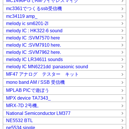
MC1496PGでAMワイヤレスマイク
mc3361でつくるssb受信機
mc34119 amp_
melody ic sm6201-2l
melody IC : HK322-6 sound
melody IC :SVM7570 here
melody IC :SVM7910 here.
melody IC :SVM7962 here.
melody IC LR34611 sounds
melody IC MN6221dd :panasonic sound
MF47 アナログ テスター キット
mono band AM / SSB 受信機
MPLAB PICで遊ぼう
MPX device TA7343_
MRX-7D 2号機。
National Semiconductor LM377
NE5532 BTL
ne5534 single