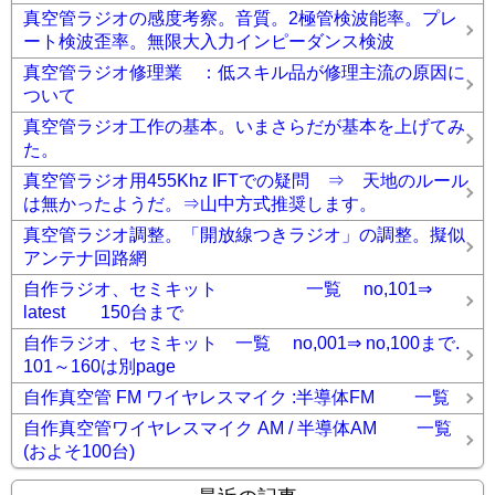
真空管ラジオの感度考察。音質。2極管検波能率。プレ
ート検波歪率。無限大入力インピーダンス検波
真空管ラジオ修理業 ：低スキル品が修理主流の原因に
ついて
真空管ラジオ工作の基本。いまさらだが基本を上げてみ
た。
真空管ラジオ用455Khz IFTでの疑問 ⇒ 天地のルール
は無かったようだ。⇒山中方式推奨します。
真空管ラジオ調整。「開放線つきラジオ」の調整。擬似
アンテナ回路網
自作ラジオ、セミキット 一覧 no,101⇒
latest 150台まで
自作ラジオ、セミキット 一覧 no,001⇒ no,100まで.
101～160は別page
自作真空管 FM ワイヤレスマイク :半導体FM 一覧
自作真空管ワイヤレスマイク AM / 半導体AM 一覧
(およそ100台)