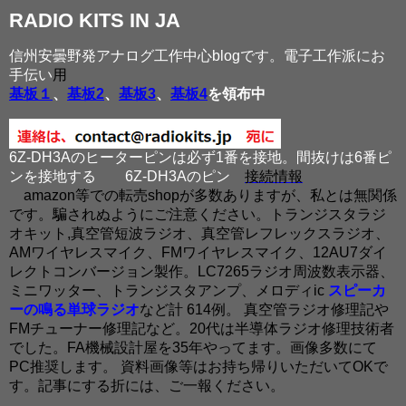
RADIO KITS IN JA
信州安曇野発アナログ工作中心blogです。電子工作派にお
手伝い
用
基板１
、
基板2
、
基板3
、
基板4
を領布中
6Z-DH3Aのヒーターピンは必ず1番を接地。間抜けは6番ピ
ンを接地する
6Z-DH3Aのピン
接続情報
amazon等での転売shopが多数ありますが、私とは無関係
です。騙されぬようにご注意ください。トランジスタラジ
オキット,真空管短波ラジオ、真空管レフレックスラジオ、
AMワイヤレスマイク、FMワイヤレスマイク、12AU7ダイ
レクトコンバージョン製作。LC7265ラジオ周波数表示器、
ミニワッター、トランジスタアンプ、メロディic
スピーカ
ーの鳴る単球ラジオ
など計 614例。 真空管ラジオ修理記や
FMチューナー修理記など。20代は半導体ラジオ修理技術者
でした。FA機械設計屋を35年やってます。画像多数にて
PC推奨します。 資料画像等はお持ち帰りいただいてOKで
す。記事にする折には、ご一報ください。