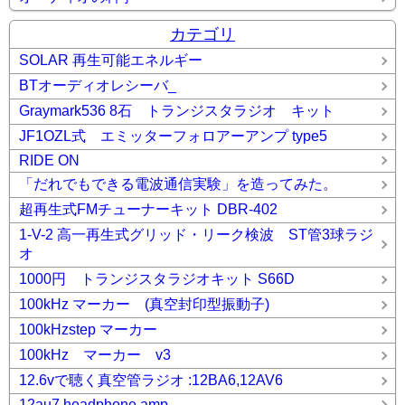
カテゴリ
SOLAR 再生可能エネルギー
BTオーディオレシーバ_
Graymark536 8石 トランジスタラジオ キット
JF1OZL式 エミッターフォロアーアンプ type5
RIDE ON
「だれでもできる電波通信実験」を造ってみた。
超再生式FMチューナーキット DBR-402
1-V-2 高一再生式グリッド・リーク検波 ST管3球ラジ
オ
1000円 トランジスタラジオキット S66D
100kHz マーカー (真空封印型振動子)
100kHzstep マーカー
100kHz マーカー v3
12.6vで聴く真空管ラジオ :12BA6,12AV6
12au7 headphone amp