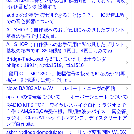
6Z-DH3Aの1番ピンを接地する理由を上げておく。間抜
けは6番ピンを接地する
audio の歪率計で計測できることは？？。 IC製造工程
での音色影響について
A SHOP（ 自作派へのお手伝用に私の興したプリント
基板の領布です) 2頁目。
A SHOP（ 自作派へのお手伝用に私の興したプリント
基板の領布です: 350種類) :1頁目。4頁目もみてね
Bridge-Tied-Load をBTLと云いだしはオランダ
phlips：1991年のtda1519。tda1510
if段用IC : MC1350P。振幅信号を扱えるICなのか？(再
掲)⇒ 記憶通りに無理でした。
Neve BA283 AM & AV ルパート・ニーヴの回路
op ampの信号遅について。 オーバーシュートについて
RADIO KITS TOP。ワイヤレスマイク自作：ラジオic で
自作：AM,SSB,CW受信機。同期検波デバイス： 真空管
ラジオ、Class A1 ヘッドホンアンプ、ディスクリートア
ンプ自作site。
ssbでのdiode demodulator ： リング変調回路 W1DX