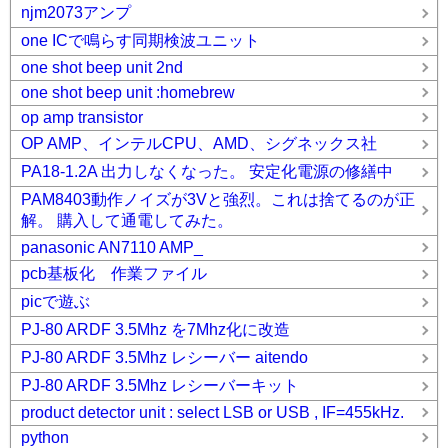
njm2073アンプ
one ICで鳴らす同期検波ユニット
one shot beep unit 2nd
one shot beep unit :homebrew
op amp transistor
OP AMP、インテルCPU、AMD、シグネックス社
PA18-1.2A 出力しなくなった。 安定化電源の修繕中
PAM8403動作ノイズが3Vと強烈。これは捨てるのが正
解。 購入して通電してみた。
panasonic AN7110 AMP_
pcb基板化 作業ファイル
picで遊ぶ
PJ-80 ARDF 3.5Mhz を7Mhz化に改造
PJ-80 ARDF 3.5Mhz レシーバー aitendo
PJ-80 ARDF 3.5Mhz レシーバーキット
product detector unit : select LSB or USB , IF=455kHz.
python