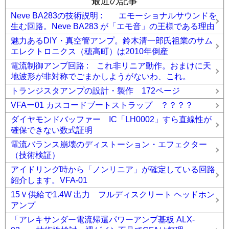
最近の記事
Neve BA283の技術説明 : エモーショナルサウンドを
生む回路。Neve BA283 が「エモ音」の王様である理由
魅力あるDIY・真空管アンプ。鈴木清一郎氏祖業のサム
エレクトロニクス（穂高町）は2010年倒産
電流制御アンプ回路 : これ非リニア動作。おまけに天
地波形が非対称でごまかしようがないわ、これ。
トランジスタアンプの設計・製作 172ページ
VFAー01 カスコードブートストラップ ？？？？
ダイヤモンドバッファー IC「LH0002」すら直線性が
確保できない数式証明
電流バランス崩壊のディストーション・エフェクター
（技術検証）
アイドリング時から「ノンリニア」が確定している回路
紹介します。VFA-01
15Ｖ供給で1.4W 出力 フルディスクリート ヘッドホン
アンプ
「アレキサンダー電流帰還パワーアンプ基板 ALX-