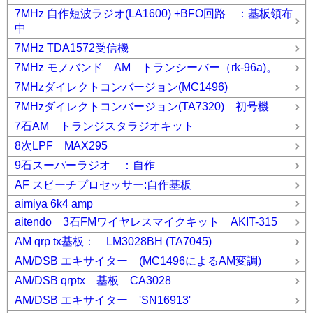
7MHz 自作短波ラジオ(LA1600) +BFO回路 ：基板領布
中
7MHz TDA1572受信機
7MHz モノバンド AM トランシーバー（rk-96a)。
7MHzダイレクトコンバージョン(MC1496)
7MHzダイレクトコンバージョン(TA7320) 初号機
7石AM トランジスタラジオキット
8次LPF MAX295
9石スーパーラジオ ：自作
AF スピーチプロセッサー:自作基板
aimiya 6k4 amp
aitendo 3石FMワイヤレスマイクキット AKIT-315
AM qrp tx基板： LM3028BH (TA7045)
AM/DSB エキサイター (MC1496によるAM変調)
AM/DSB qrptx 基板 CA3028
AM/DSB エキサイター 'SN16913'