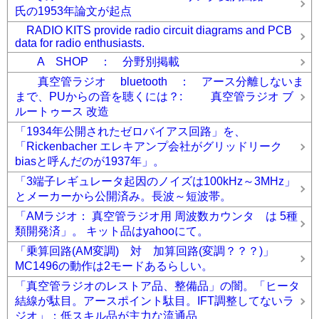
氏の1953年論文が起点
RADIO KITS provide radio circuit diagrams and PCB
data for radio enthusiasts.
A SHOP ： 分野別掲載
真空管ラジオ bluetooth ： アース分離しないま
まで、PUからの音を聴くには？: 真空管ラジオ ブ
ルートゥース 改造
「1934年公開されたゼロバイアス回路」を、
「Rickenbacher エレキアンプ会社がグリッドリーク
biasと呼んだのが1937年」。
「3端子レギュレータ起因のノイズは100kHz～3MHz」
とメーカーから公開済み。長波～短波帯。
「AMラジオ： 真空管ラジオ用 周波数カウンタ は 5種
類開発済」。 キット品はyahooにて。
「乗算回路(AM変調) 対 加算回路(変調？？？)」
MC1496の動作は2モードあるらしい。
「真空管ラジオのレストア品、整備品」の闇。「ヒータ
結線が駄目。アースポイント駄目。IFT調整してないラ
ジオ」：低スキル品が主力な流通品