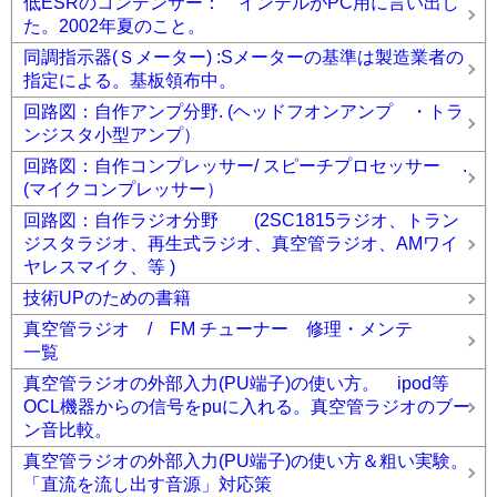
低ESRのコンデンサー： インテルがPC用に言い出し
た。2002年夏のこと。
同調指示器(Ｓメーター) :Sメーターの基準は製造業者の
指定による。基板領布中。
回路図：自作アンプ分野. (ヘッドフオンアンプ ・トラ
ンジスタ小型アンプ）
回路図：自作コンプレッサー/ スピーチプロセッサー .
(マイクコンプレッサー）
回路図：自作ラジオ分野 (2SC1815ラジオ、トラン
ジスタラジオ、再生式ラジオ、真空管ラジオ、AMワイ
ヤレスマイク、等 )
技術UPのための書籍
真空管ラジオ / FM チューナー 修理・メンテ
一覧
真空管ラジオの外部入力(PU端子)の使い方。 ipod等
OCL機器からの信号をpuに入れる。真空管ラジオのブー
ン音比較。
真空管ラジオの外部入力(PU端子)の使い方＆粗い実験。
「直流を流し出す音源」対応策