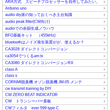
ARA方式 スピーチプロセッサーを自作してみたい。
Arduino uno
audio diy派の知っておくべき土台知識
audio peak filter(CW向け)
audioでの余韻生成ノウハウ
BFO基板キット （455kHz)
bluetoothはノイズ発生装置がが、使えるか？
CA3028 ダイレクトコンバージョン
ca3054でつくるam tx
CA3080 ダイレクトコンバージョンRX
class A
class s
CORNMI脱臭機 オゾン脱臭機 JM-05 メンテ
cw transmit training by DIY
CW ZERO BEAT INDICATOR
CW トランシーバー基板
CWフィルタ ever 599 type C