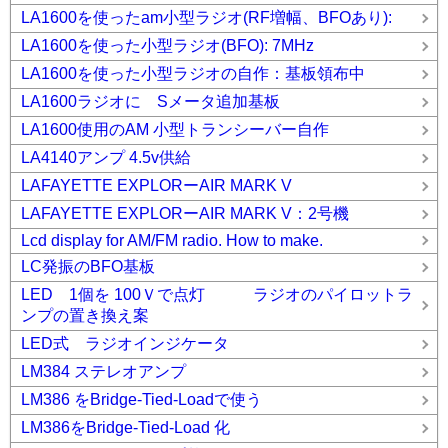
LA1600を使ったam小型ラジオ(RF増幅、BFOあり):
LA1600を使った小型ラジオ(BFO): 7MHz
LA1600を使った小型ラジオの自作：基板領布中
LA1600ラジオに Sメータ追加基板
LA1600使用のAM 小型トランシーバー自作
LA4140アンプ 4.5v供給
LAFAYETTE EXPLORーAIR MARK V
LAFAYETTE EXPLORーAIR MARK V：2号機
Lcd display for AM/FM radio. How to make.
LC発振のBFO基板
LED 1個を 100Ｖで点灯 ラジオのパイロットラ
ンプの置き換え案
LED式 ラジオインジケータ
LM384 ステレオアンプ
LM386 をBridge-Tied-Loadで使う
LM386をBridge-Tied-Load 化