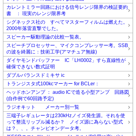
カレントミラー回路における信号レンジ限界の検証要約
書 ： 現実のレンジ限界考
シグネックス社の すべてマスターフィルムは燃えた。
2000年落雷直撃でした。
スピーカー駆動理論の比較一覧表。
スピーチプロセッサー、マイクコンプレッサー考。SSB
の波を綺麗に：技術工学(アマチュア無線)
ダイヤモンドバッファー IC「LH0002」すら直線性が
確保できない数式証明
ダブルバランスドミキサ ic
トランジスタ式100kcマーカー for BCLer：
ヘッドホンアンプ ： audio ICで造る小型アンプ 回路図
(自作例で60回路予定)
ラジオキット メーカー別一覧
三端子レギュレータは230kHzノイズ発生源。それを使
って整流リップル減るか？ ノイズ源に為らない型式
は？、、。チャンピオンデータ考。