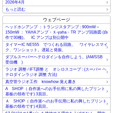
2026年4月
もっと読む
ウェブページ
ヘッドホンアンプ ：トランジスタアンプ : 900mW～
150mW ： YAHAアンプ・Ｘ-yaha・TR アンプ回路図 (自
作で30種)。 IC アンプは別公開中
タイマーIC NE555 でつくれる回路。 ワイヤレスマイ
ク、ワンショット。遅延と発振。
ダブルスーパーヘテロダインを自作しよう。(AM/SSB
受信機 )
ラジオ 調整 / IFT調整 と オシロスコープ : (スーパー ヘ
テロダインラジオ 調整 方法)
真空管ラジオ工作 knowhow 覚え書き
A SHOP（ 自作派へのお手伝用に私の興したプリント
基板の領布です) 3頁目。
Ａ SHOP（ 自作派へのお手伝用に私の興したプリント
基板の領布です) 4頁目。