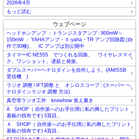
2026年4月
もっと読む
ウェブページ
ヘッドホンアンプ ：トランジスタアンプ : 900mW～
150mW ： YAHAアンプ・Ｘ-yaha・TR アンプ回路図 (自
作で30種)。 IC アンプは別公開中
タイマーIC NE555 でつくれる回路。 ワイヤレスマイ
ク、ワンショット。遅延と発振。
ダブルスーパーヘテロダインを自作しよう。(AM/SSB
受信機 )
ラジオ 調整 / IFT調整 と オシロスコープ : (スーパー ヘ
テロダインラジオ 調整 方法)
真空管ラジオ工作 knowhow 覚え書き
A SHOP（ 自作派へのお手伝用に私の興したプリント
基板の領布です) 3頁目。
Ａ SHOP（ 自作派へのお手伝用に私の興したプリント
基板の領布です) 4頁目。