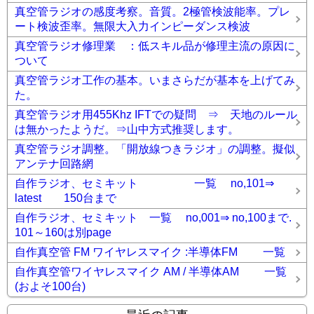
真空管ラジオの感度考察。音質。2極管検波能率。プレ
ート検波歪率。無限大入力インピーダンス検波
真空管ラジオ修理業 ：低スキル品が修理主流の原因に
ついて
真空管ラジオ工作の基本。いまさらだが基本を上げてみ
た。
真空管ラジオ用455Khz IFTでの疑問 ⇒ 天地のルール
は無かったようだ。⇒山中方式推奨します。
真空管ラジオ調整。「開放線つきラジオ」の調整。擬似
アンテナ回路網
自作ラジオ、セミキット 一覧 no,101⇒
latest 150台まで
自作ラジオ、セミキット 一覧 no,001⇒ no,100まで.
101～160は別page
自作真空管 FM ワイヤレスマイク :半導体FM 一覧
自作真空管ワイヤレスマイク AM / 半導体AM 一覧
(およそ100台)