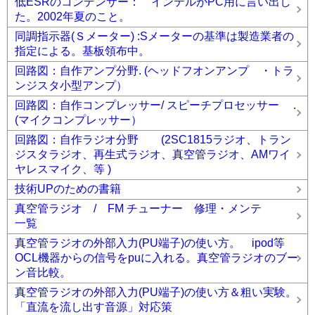
低ESRのコンデンサー： インテルがPC用に言い出し
た。2002年夏のこと。
同調指示器(Ｓメーター) :Sメーターの基準は製造業者の
指定による。基板領布中。
回路図：自作アンプ分野. (ヘッドフオンアンプ ・トラ
ンジスタ小型アンプ）
回路図：自作コンプレッサー/ スピーチプロセッサー .
(マイクコンプレッサー）
回路図：自作ラジオ分野 (2SC1815ラジオ、トラン
ジスタラジオ、再生式ラジオ、真空管ラジオ、AMワイ
ヤレスマイク、等 )
技術UPのための書籍
真空管ラジオ / FM チューナー 修理・メンテ
一覧
真空管ラジオの外部入力(PU端子)の使い方。 ipod等
OCL機器からの信号をpuに入れる。真空管ラジオのブー
ン音比較。
真空管ラジオの外部入力(PU端子)の使い方＆粗い実験。
「直流を流し出す音源」対応策