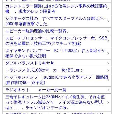
カレントミラー回路における信号レンジ限界の検証要約
書 ： 現実のレンジ限界考
シグネックス社の すべてマスターフィルムは燃えた。
2000年落雷直撃でした。
スピーカー駆動理論の比較一覧表。
スピーチプロセッサー、マイクコンプレッサー考。SSB
の波を綺麗に：技術工学(アマチュア無線)
ダイヤモンドバッファー IC「LH0002」すら直線性が
確保できない数式証明
ダブルバランスドミキサ ic
トランジスタ式100kcマーカー for BCLer：
ヘッドホンアンプ ： audio ICで造る小型アンプ 回路図
(自作例で60回路予定)
ラジオキット メーカー別一覧
三端子レギュレータは230kHzノイズ発生源。それを使
って整流リップル減るか？ ノイズ源に為らない型式
は？、、。チャンピオンデータ考。