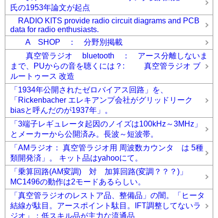
氏の1953年論文が起点
RADIO KITS provide radio circuit diagrams and PCB
data for radio enthusiasts.
A SHOP ： 分野別掲載
真空管ラジオ bluetooth ： アース分離しないま
まで、PUからの音を聴くには？: 真空管ラジオ ブ
ルートゥース 改造
「1934年公開されたゼロバイアス回路」を、
「Rickenbacher エレキアンプ会社がグリッドリーク
biasと呼んだのが1937年」。
「3端子レギュレータ起因のノイズは100kHz～3MHz」
とメーカーから公開済み。長波～短波帯。
「AMラジオ： 真空管ラジオ用 周波数カウンタ は 5種
類開発済」。 キット品はyahooにて。
「乗算回路(AM変調) 対 加算回路(変調？？？)」
MC1496の動作は2モードあるらしい。
「真空管ラジオのレストア品、整備品」の闇。「ヒータ
結線が駄目。アースポイント駄目。IFT調整してないラ
ジオ」：低スキル品が主力な流通品