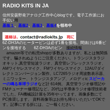
RADIO KITS IN JA
信州安曇野発アナログ工作中心blogです。電子工作派にお
手伝い
用
基板１
、
基板2
、
基板3
、
基板4
を領布中
6Z-DH3Aのヒーターピンは必ず1番を接地。間抜けは6番ピ
ンを接地する
6Z-DH3Aのピン
接続情報
amazon等での転売shopが多数ありますが、私とは無関係
です。騙されぬようにご注意ください。トランジスタラジ
オキット,真空管短波ラジオ、真空管レフレックスラジオ、
AMワイヤレスマイク、FMワイヤレスマイク、12AU7ダイ
レクトコンバージョン製作。LC7265ラジオ周波数表示器、
ミニワッター、トランジスタアンプ、メロディic
スピーカ
ーの鳴る単球ラジオ
など計 614例。 真空管ラジオ修理記や
FMチューナー修理記など。20代は半導体ラジオ修理技術者
でした。FA機械設計屋を35年やってます。画像多数にて
PC推奨します。 資料画像等はお持ち帰りいただいてOKで
す。記事にする折には、ご一報ください。