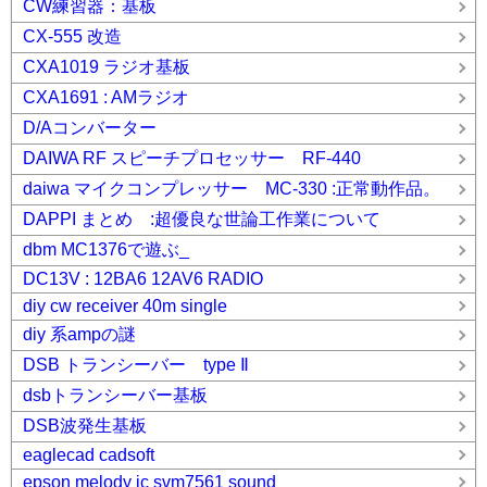
CW練習器：基板
CX-555 改造
CXA1019 ラジオ基板
CXA1691 : AMラジオ
D/Aコンバーター
DAIWA RF スピーチプロセッサー RF-440
daiwa マイクコンプレッサー MC-330 :正常動作品。
DAPPI まとめ :超優良な世論工作業について
dbm MC1376で遊ぶ_
DC13V : 12BA6 12AV6 RADIO
diy cw receiver 40m single
diy 系ampの謎
DSB トランシーバー type Ⅱ
dsbトランシーバー基板
DSB波発生基板
eaglecad cadsoft
epson melody ic svm7561 sound