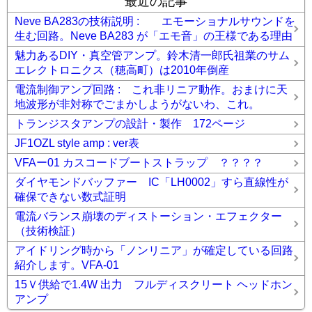
最近の記事
Neve BA283の技術説明 : エモーショナルサウンドを
生む回路。Neve BA283 が「エモ音」の王様である理由
魅力あるDIY・真空管アンプ。鈴木清一郎氏祖業のサム
エレクトロニクス（穂高町）は2010年倒産
電流制御アンプ回路 : これ非リニア動作。おまけに天
地波形が非対称でごまかしようがないわ、これ。
トランジスタアンプの設計・製作 172ページ
JF1OZL style amp : ver表
VFAー01 カスコードブートストラップ ？？？？
ダイヤモンドバッファー IC「LH0002」すら直線性が
確保できない数式証明
電流バランス崩壊のディストーション・エフェクター
（技術検証）
アイドリング時から「ノンリニア」が確定している回路
紹介します。VFA-01
15Ｖ供給で1.4W 出力 フルディスクリート ヘッドホン
アンプ