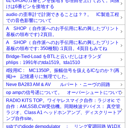
6Z-DH3Aの1番ピンを接地する理由を上げておく。間抜
けは6番ピンを接地する
audio の歪率計で計測できることは？？。 IC製造工程
での音色影響について
A SHOP（ 自作派へのお手伝用に私の興したプリント
基板の領布です) 2頁目。
A SHOP（ 自作派へのお手伝用に私の興したプリント
基板の領布です: 350種類) :1頁目。4頁目もみてね
Bridge-Tied-Load をBTLと云いだしはオランダ
phlips：1991年のtda1519。tda1510
if段用IC : MC1350P。振幅信号を扱えるICなのか？(再
掲)⇒ 記憶通りに無理でした。
Neve BA283 AM & AV ルパート・ニーヴの回路
op ampの信号遅について。 オーバーシュートについて
RADIO KITS TOP。ワイヤレスマイク自作：ラジオic で
自作：AM,SSB,CW受信機。同期検波デバイス： 真空管
ラジオ、Class A1 ヘッドホンアンプ、ディスクリートア
ンプ自作site。
ssbでのdiode demodulator ： リング変調回路 W1DX