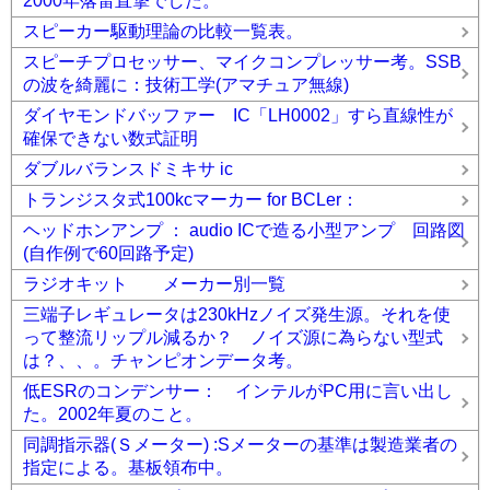
2000年落雷直撃でした。
スピーカー駆動理論の比較一覧表。
スピーチプロセッサー、マイクコンプレッサー考。SSB
の波を綺麗に：技術工学(アマチュア無線)
ダイヤモンドバッファー IC「LH0002」すら直線性が
確保できない数式証明
ダブルバランスドミキサ ic
トランジスタ式100kcマーカー for BCLer：
ヘッドホンアンプ ： audio ICで造る小型アンプ 回路図
(自作例で60回路予定)
ラジオキット メーカー別一覧
三端子レギュレータは230kHzノイズ発生源。それを使
って整流リップル減るか？ ノイズ源に為らない型式
は？、、。チャンピオンデータ考。
低ESRのコンデンサー： インテルがPC用に言い出し
た。2002年夏のこと。
同調指示器(Ｓメーター) :Sメーターの基準は製造業者の
指定による。基板領布中。