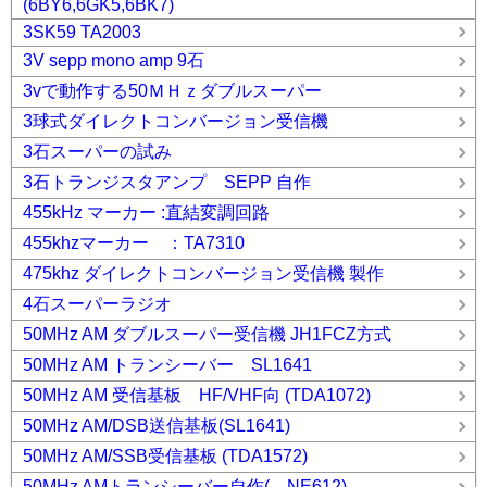
(6BY6,6GK5,6BK7)
3SK59 TA2003
3V sepp mono amp 9石
3vで動作する50ＭＨｚダブルスーパー
3球式ダイレクトコンバージョン受信機
3石スーパーの試み
3石トランジスタアンプ SEPP 自作
455kHz マーカー :直結変調回路
455khzマーカー ：TA7310
475khz ダイレクトコンバージョン受信機 製作
4石スーパーラジオ
50MHz AM ダブルスーパー受信機 JH1FCZ方式
50MHz AM トランシーバー SL1641
50MHz AM 受信基板 HF/VHF向 (TDA1072)
50MHz AM/DSB送信基板(SL1641)
50MHz AM/SSB受信基板 (TDA1572)
50MHz AMトランシーバー自作( NE612)