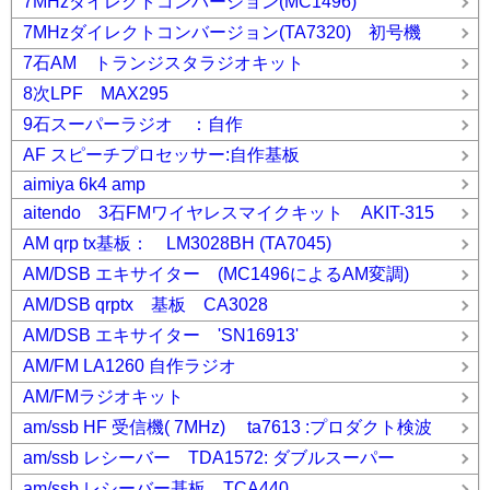
7MHzダイレクトコンバージョン(MC1496)
7MHzダイレクトコンバージョン(TA7320) 初号機
7石AM トランジスタラジオキット
8次LPF MAX295
9石スーパーラジオ ：自作
AF スピーチプロセッサー:自作基板
aimiya 6k4 amp
aitendo 3石FMワイヤレスマイクキット AKIT-315
AM qrp tx基板： LM3028BH (TA7045)
AM/DSB エキサイター (MC1496によるAM変調)
AM/DSB qrptx 基板 CA3028
AM/DSB エキサイター 'SN16913'
AM/FM LA1260 自作ラジオ
AM/FMラジオキット
am/ssb HF 受信機( 7MHz) ta7613 :プロダクト検波
am/ssb レシーバー TDA1572: ダブルスーパー
am/ssb レシーバー基板 TCA440