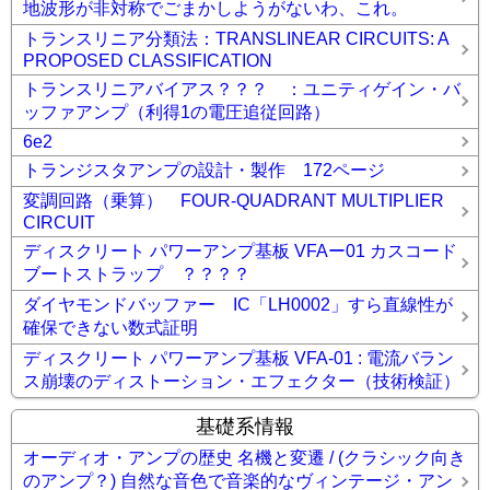
地波形が非対称でごまかしようがないわ、これ。
トランスリニア分類法：TRANSLINEAR CIRCUITS: A
PROPOSED CLASSIFICATION
トランスリニアバイアス？？？ ：ユニティゲイン・バ
ッファアンプ（利得1の電圧追従回路）
6e2
トランジスタアンプの設計・製作 172ページ
変調回路（乗算） FOUR-QUADRANT MULTIPLIER
CIRCUIT
ディスクリート パワーアンプ基板 VFAー01 カスコード
ブートストラップ ？？？？
ダイヤモンドバッファー IC「LH0002」すら直線性が
確保できない数式証明
ディスクリート パワーアンプ基板 VFA-01 : 電流バラン
ス崩壊のディストーション・エフェクター（技術検証）
基礎系情報
オーディオ・アンプの歴史 名機と変遷 / (クラシック向き
のアンプ？) 自然な音色で音楽的なヴィンテージ・アン