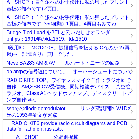
A SHOP（ 自作派へのお手伝用に私の興したプリント
基板の領布です) 2頁目。
A SHOP（ 自作派へのお手伝用に私の興したプリント
基板の領布です: 350種類) :1頁目。4頁目もみてね
Bridge-Tied-Load をBTLと云いだしはオランダ
phlips：1991年のtda1519。tda1510
if段用IC : MC1350P。振幅信号を扱えるICなのか？(再
掲)⇒ 記憶通りに無理でした。
Neve BA283 AM & AV ルパート・ニーヴの回路
op ampの信号遅について。 オーバーシュートについて
RADIO KITS TOP。ワイヤレスマイク自作：ラジオic で
自作：AM,SSB,CW受信機。同期検波デバイス： 真空管
ラジオ、Class A1 ヘッドホンアンプ、ディスクリートア
ンプ自作site。
ssbでのdiode demodulator ： リング変調回路 W1DX
氏の1953年論文が起点
RADIO KITS provide radio circuit diagrams and PCB
data for radio enthusiasts.
A SHOP ： 分野別掲載