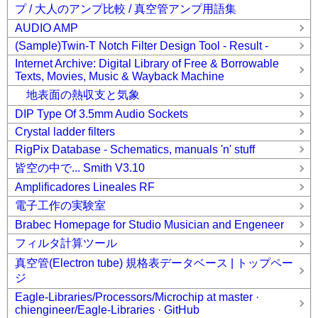
プ / 大人のアンプ比較 / 真空管アンプ用語集
AUDIO AMP
(Sample)Twin-T Notch Filter Design Tool - Result -
Internet Archive: Digital Library of Free & Borrowable
Texts, Movies, Music & Wayback Machine
地表面の熱収支と気象
DIP Type Of 3.5mm Audio Sockets
Crystal ladder filters
RigPix Database - Schematics, manuals 'n' stuff
皆空の中で... Smith V3.10
Amplificadores Lineales RF
電子工作の実験室
Brabec Homepage for Studio Musician and Engeneer
フィルタ計算ツール
真空管(Electron tube) 規格表データベース | トップペー
ジ
Eagle-Libraries/Processors/Microchip at master ·
chiengineer/Eagle-Libraries · GitHub