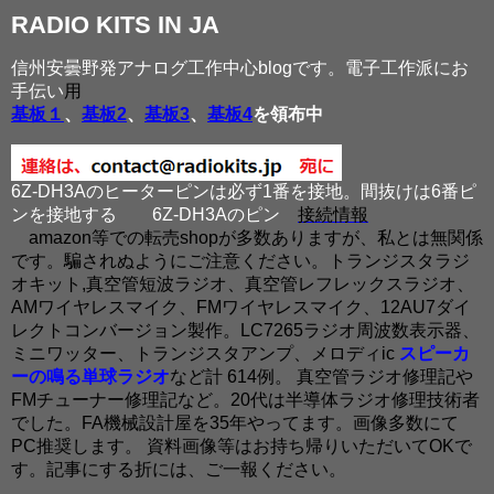
RADIO KITS IN JA
信州安曇野発アナログ工作中心blogです。電子工作派にお
手伝い
用
基板１
、
基板2
、
基板3
、
基板4
を領布中
6Z-DH3Aのヒーターピンは必ず1番を接地。間抜けは6番ピ
ンを接地する
6Z-DH3Aのピン
接続情報
amazon等での転売shopが多数ありますが、私とは無関係
です。騙されぬようにご注意ください。トランジスタラジ
オキット,真空管短波ラジオ、真空管レフレックスラジオ、
AMワイヤレスマイク、FMワイヤレスマイク、12AU7ダイ
レクトコンバージョン製作。LC7265ラジオ周波数表示器、
ミニワッター、トランジスタアンプ、メロディic
スピーカ
ーの鳴る単球ラジオ
など計 614例。 真空管ラジオ修理記や
FMチューナー修理記など。20代は半導体ラジオ修理技術者
でした。FA機械設計屋を35年やってます。画像多数にて
PC推奨します。 資料画像等はお持ち帰りいただいてOKで
す。記事にする折には、ご一報ください。