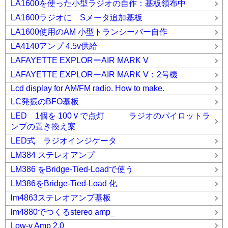
LA1600を使った小型ラジオの自作：基板領布中
LA1600ラジオに Sメータ追加基板
LA1600使用のAM 小型トランシーバー自作
LA4140アンプ 4.5v供給
LAFAYETTE EXPLORーAIR MARK V
LAFAYETTE EXPLORーAIR MARK V：2号機
Lcd display for AM/FM radio. How to make.
LC発振のBFO基板
LED 1個を 100Ｖで点灯 ラジオのパイロットラ
ンプの置き換え案
LED式 ラジオインジケータ
LM384 ステレオアンプ
LM386 をBridge-Tied-Loadで使う
LM386をBridge-Tied-Load 化
lm4863ステレオアンプ基板
lm4880でつくるstereo amp_
Low-v Amp 2.0_