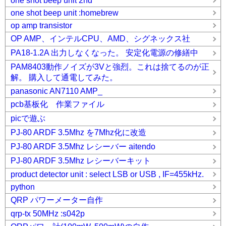
one shot beep unit 2nd
one shot beep unit :homebrew
op amp transistor
OP AMP、インテルCPU、AMD、シグネックス社
PA18-1.2A 出力しなくなった。 安定化電源の修繕中
PAM8403動作ノイズが3Vと強烈。これは捨てるのが正
解。 購入して通電してみた。
panasonic AN7110 AMP_
pcb基板化 作業ファイル
picで遊ぶ
PJ-80 ARDF 3.5Mhz を7Mhz化に改造
PJ-80 ARDF 3.5Mhz レシーバー aitendo
PJ-80 ARDF 3.5Mhz レシーバーキット
product detector unit : select LSB or USB , IF=455kHz.
python
QRP パワーメーター自作
qrp-tx 50MHz :s042p