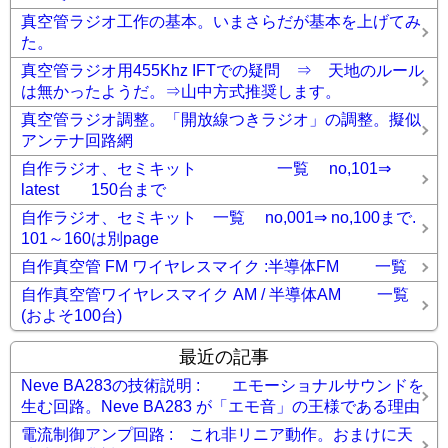
真空管ラジオ工作の基本。いまさらだが基本を上げてみ
た。
真空管ラジオ用455Khz IFTでの疑問 ⇒ 天地のルール
は無かったようだ。⇒山中方式推奨します。
真空管ラジオ調整。「開放線つきラジオ」の調整。擬似
アンテナ回路網
自作ラジオ、セミキット 一覧 no,101⇒
latest 150台まで
自作ラジオ、セミキット 一覧 no,001⇒ no,100まで.
101～160は別page
自作真空管 FM ワイヤレスマイク :半導体FM 一覧
自作真空管ワイヤレスマイク AM / 半導体AM 一覧
(およそ100台)
最近の記事
Neve BA283の技術説明 : エモーショナルサウンドを
生む回路。Neve BA283 が「エモ音」の王様である理由
電流制御アンプ回路 : これ非リニア動作。おまけに天