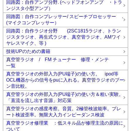
回路図：自作アンプ分野. (ヘッドフオンアンプ ・トラ
ンジスタ小型アンプ）
回路図：自作コンプレッサー/ スピーチプロセッサー .
(マイクコンプレッサー）
回路図：自作ラジオ分野 (2SC1815ラジオ、トラン
ジスタラジオ、再生式ラジオ、真空管ラジオ、AMワイ
ヤレスマイク、等 )
技術UPのための書籍
真空管ラジオ / FM チューナー 修理・メンテ
一覧
真空管ラジオの外部入力(PU端子)の使い方。 ipod等
OCL機器からの信号をpuに入れる。真空管ラジオのブー
ン音比較。
真空管ラジオの外部入力(PU端子)の使い方＆粗い実験。
「直流を流し出す音源」対応策
真空管ラジオの感度考察。音質。2極管検波能率。プレ
ート検波歪率。無限大入力インピーダンス検波
真空管ラジオ修理業 ：低スキル品が修理主流の原因に
ついて