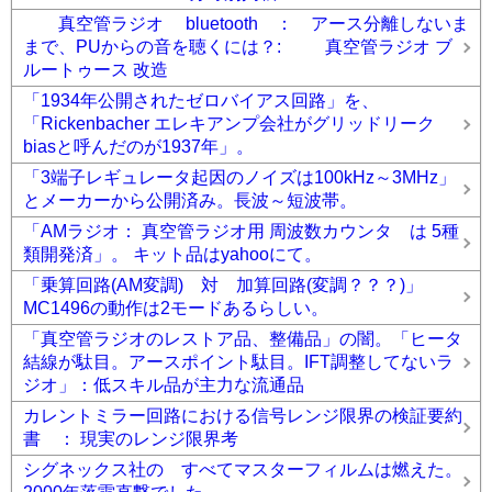
真空管ラジオ bluetooth ： アース分離しないま
まで、PUからの音を聴くには？: 真空管ラジオ ブ
ルートゥース 改造
「1934年公開されたゼロバイアス回路」を、
「Rickenbacher エレキアンプ会社がグリッドリーク
biasと呼んだのが1937年」。
「3端子レギュレータ起因のノイズは100kHz～3MHz」
とメーカーから公開済み。長波～短波帯。
「AMラジオ： 真空管ラジオ用 周波数カウンタ は 5種
類開発済」。 キット品はyahooにて。
「乗算回路(AM変調) 対 加算回路(変調？？？)」
MC1496の動作は2モードあるらしい。
「真空管ラジオのレストア品、整備品」の闇。「ヒータ
結線が駄目。アースポイント駄目。IFT調整してないラ
ジオ」：低スキル品が主力な流通品
カレントミラー回路における信号レンジ限界の検証要約
書 ： 現実のレンジ限界考
シグネックス社の すべてマスターフィルムは燃えた。