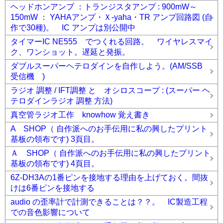
ヘッドホンアンプ ：トランジスタアンプ : 900mW～
150mW ： YAHAアンプ・Ｘ-yaha・TR アンプ回路図 (自
作で30種)。 IC アンプは別公開中
タイマーIC NE555 でつくれる回路。 ワイヤレスマイ
ク、ワンショット。遅延と発振。
ダブルスーパーヘテロダインを自作しよう。(AM/SSB
受信機 )
ラジオ 調整 / IFT調整 と オシロスコープ : (スーパー ヘ
テロダインラジオ 調整 方法)
真空管ラジオ工作 knowhow 覚え書き
A SHOP（ 自作派へのお手伝用に私の興したプリント
基板の領布です) 3頁目。
Ａ SHOP（ 自作派へのお手伝用に私の興したプリント
基板の領布です) 4頁目。
6Z-DH3Aの1番ピンを接地する理由を上げておく。間抜
けは6番ピンを接地する
audio の歪率計で計測できることは？？。 IC製造工程
での音色影響について