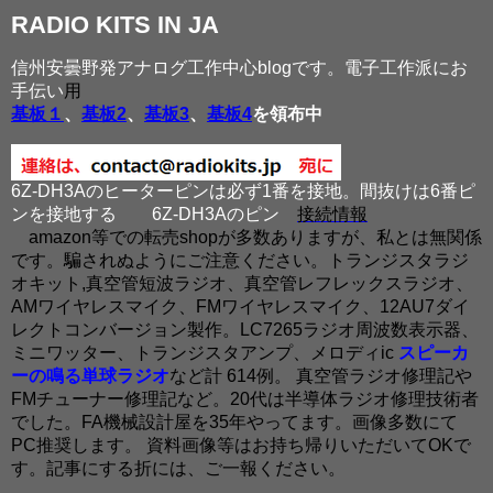
RADIO KITS IN JA
信州安曇野発アナログ工作中心blogです。電子工作派にお
手伝い
用
基板１
、
基板2
、
基板3
、
基板4
を領布中
6Z-DH3Aのヒーターピンは必ず1番を接地。間抜けは6番ピ
ンを接地する
6Z-DH3Aのピン
接続情報
amazon等での転売shopが多数ありますが、私とは無関係
です。騙されぬようにご注意ください。トランジスタラジ
オキット,真空管短波ラジオ、真空管レフレックスラジオ、
AMワイヤレスマイク、FMワイヤレスマイク、12AU7ダイ
レクトコンバージョン製作。LC7265ラジオ周波数表示器、
ミニワッター、トランジスタアンプ、メロディic
スピーカ
ーの鳴る単球ラジオ
など計 614例。 真空管ラジオ修理記や
FMチューナー修理記など。20代は半導体ラジオ修理技術者
でした。FA機械設計屋を35年やってます。画像多数にて
PC推奨します。 資料画像等はお持ち帰りいただいてOKで
す。記事にする折には、ご一報ください。