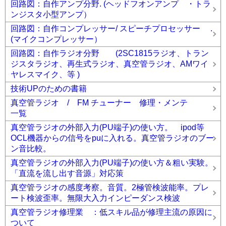
回路図：自作アンプ分野. (ヘッドフオンアンプ ・トラ
ンジスタ小型アンプ）
回路図：自作コンプレッサー/ スピーチプロセッサー .
(マイクコンプレッサー）
回路図：自作ラジオ分野 (2SC1815ラジオ、トラン
ジスタラジオ、再生式ラジオ、真空管ラジオ、AMワイ
ヤレスマイク、等 )
技術UPのための書籍
真空管ラジオ / FM チューナー 修理・メンテ
一覧
真空管ラジオの外部入力(PU端子)の使い方。 ipod等
OCL機器からの信号をpuに入れる。真空管ラジオのブー
ン音比較。
真空管ラジオの外部入力(PU端子)の使い方＆粗い実験。
「直流を流し出す音源」対応策
真空管ラジオの感度考察。音質。2極管検波能率。プレ
ート検波歪率。無限大入力インピーダンス検波
真空管ラジオ修理業 ：低スキル品が修理主流の原因に
ついて