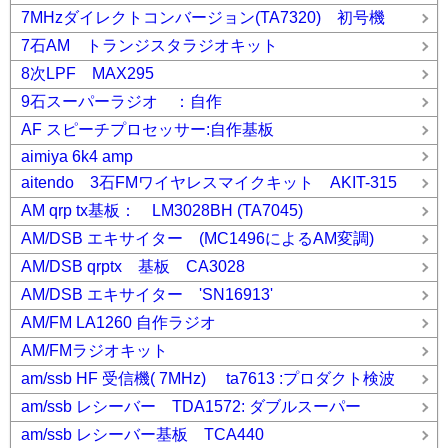
7MHzダイレクトコンバージョン(TA7320) 初号機
7石AM トランジスタラジオキット
8次LPF MAX295
9石スーパーラジオ ：自作
AF スピーチプロセッサー:自作基板
aimiya 6k4 amp
aitendo 3石FMワイヤレスマイクキット AKIT-315
AM qrp tx基板： LM3028BH (TA7045)
AM/DSB エキサイター (MC1496によるAM変調)
AM/DSB qrptx 基板 CA3028
AM/DSB エキサイター 'SN16913'
AM/FM LA1260 自作ラジオ
AM/FMラジオキット
am/ssb HF 受信機( 7MHz) ta7613 :プロダクト検波
am/ssb レシーバー TDA1572: ダブルスーパー
am/ssb レシーバー基板 TCA440