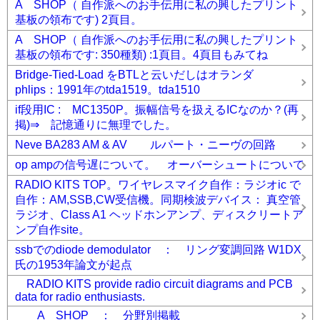
A SHOP（ 自作派へのお手伝用に私の興したプリント
基板の領布です) 2頁目。
A SHOP（ 自作派へのお手伝用に私の興したプリント
基板の領布です: 350種類) :1頁目。4頁目もみてね
Bridge-Tied-Load をBTLと云いだしはオランダ
phlips：1991年のtda1519。tda1510
if段用IC : MC1350P。振幅信号を扱えるICなのか？(再
掲)⇒ 記憶通りに無理でした。
Neve BA283 AM & AV ルパート・ニーヴの回路
op ampの信号遅について。 オーバーシュートについて
RADIO KITS TOP。ワイヤレスマイク自作：ラジオic で
自作：AM,SSB,CW受信機。同期検波デバイス： 真空管
ラジオ、Class A1 ヘッドホンアンプ、ディスクリートア
ンプ自作site。
ssbでのdiode demodulator ： リング変調回路 W1DX
氏の1953年論文が起点
RADIO KITS provide radio circuit diagrams and PCB
data for radio enthusiasts.
A SHOP ： 分野別掲載