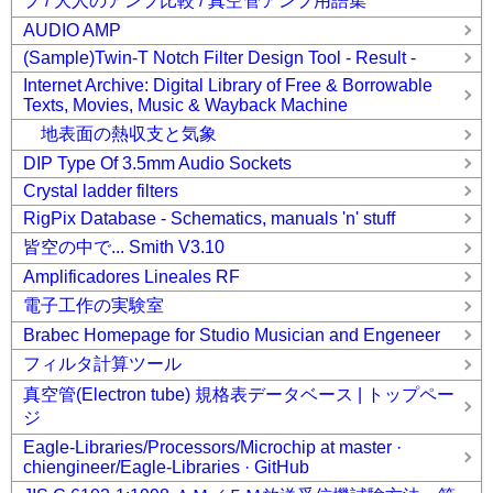
プ / 大人のアンプ比較 / 真空管アンプ用語集
AUDIO AMP
(Sample)Twin-T Notch Filter Design Tool - Result -
Internet Archive: Digital Library of Free & Borrowable
Texts, Movies, Music & Wayback Machine
地表面の熱収支と気象
DIP Type Of 3.5mm Audio Sockets
Crystal ladder filters
RigPix Database - Schematics, manuals 'n' stuff
皆空の中で... Smith V3.10
Amplificadores Lineales RF
電子工作の実験室
Brabec Homepage for Studio Musician and Engeneer
フィルタ計算ツール
真空管(Electron tube) 規格表データベース | トップペー
ジ
Eagle-Libraries/Processors/Microchip at master ·
chiengineer/Eagle-Libraries · GitHub