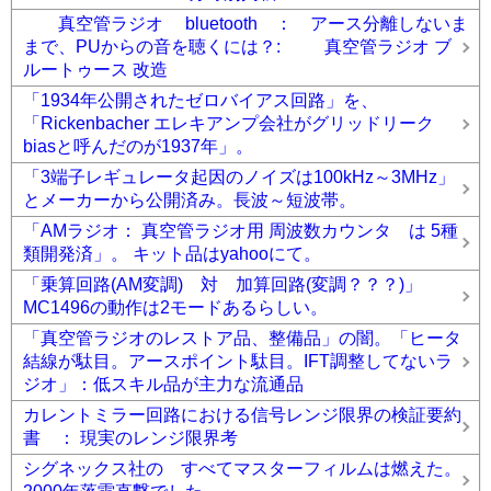
真空管ラジオ bluetooth ： アース分離しないま
まで、PUからの音を聴くには？: 真空管ラジオ ブ
ルートゥース 改造
「1934年公開されたゼロバイアス回路」を、
「Rickenbacher エレキアンプ会社がグリッドリーク
biasと呼んだのが1937年」。
「3端子レギュレータ起因のノイズは100kHz～3MHz」
とメーカーから公開済み。長波～短波帯。
「AMラジオ： 真空管ラジオ用 周波数カウンタ は 5種
類開発済」。 キット品はyahooにて。
「乗算回路(AM変調) 対 加算回路(変調？？？)」
MC1496の動作は2モードあるらしい。
「真空管ラジオのレストア品、整備品」の闇。「ヒータ
結線が駄目。アースポイント駄目。IFT調整してないラ
ジオ」：低スキル品が主力な流通品
カレントミラー回路における信号レンジ限界の検証要約
書 ： 現実のレンジ限界考
シグネックス社の すべてマスターフィルムは燃えた。