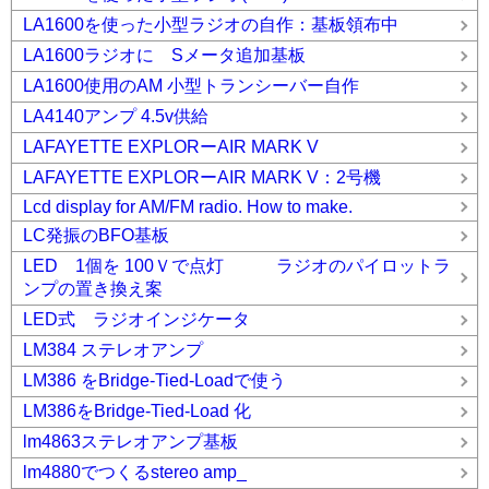
LA1600を使った小型ラジオの自作：基板領布中
LA1600ラジオに Sメータ追加基板
LA1600使用のAM 小型トランシーバー自作
LA4140アンプ 4.5v供給
LAFAYETTE EXPLORーAIR MARK V
LAFAYETTE EXPLORーAIR MARK V：2号機
Lcd display for AM/FM radio. How to make.
LC発振のBFO基板
LED 1個を 100Ｖで点灯 ラジオのパイロットラ
ンプの置き換え案
LED式 ラジオインジケータ
LM384 ステレオアンプ
LM386 をBridge-Tied-Loadで使う
LM386をBridge-Tied-Load 化
lm4863ステレオアンプ基板
lm4880でつくるstereo amp_