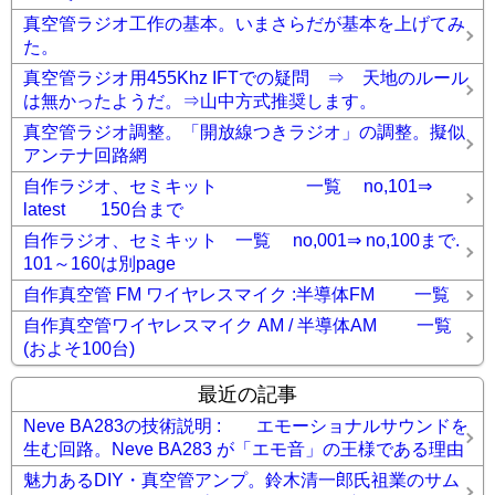
真空管ラジオ工作の基本。いまさらだが基本を上げてみ
た。
真空管ラジオ用455Khz IFTでの疑問 ⇒ 天地のルール
は無かったようだ。⇒山中方式推奨します。
真空管ラジオ調整。「開放線つきラジオ」の調整。擬似
アンテナ回路網
自作ラジオ、セミキット 一覧 no,101⇒
latest 150台まで
自作ラジオ、セミキット 一覧 no,001⇒ no,100まで.
101～160は別page
自作真空管 FM ワイヤレスマイク :半導体FM 一覧
自作真空管ワイヤレスマイク AM / 半導体AM 一覧
(およそ100台)
最近の記事
Neve BA283の技術説明 : エモーショナルサウンドを
生む回路。Neve BA283 が「エモ音」の王様である理由
魅力あるDIY・真空管アンプ。鈴木清一郎氏祖業のサム