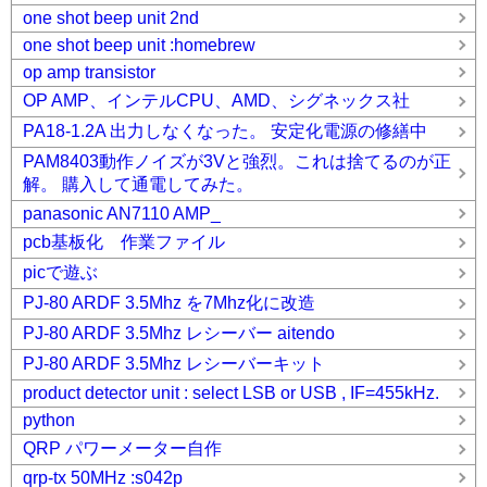
one shot beep unit 2nd
one shot beep unit :homebrew
op amp transistor
OP AMP、インテルCPU、AMD、シグネックス社
PA18-1.2A 出力しなくなった。 安定化電源の修繕中
PAM8403動作ノイズが3Vと強烈。これは捨てるのが正
解。 購入して通電してみた。
panasonic AN7110 AMP_
pcb基板化 作業ファイル
picで遊ぶ
PJ-80 ARDF 3.5Mhz を7Mhz化に改造
PJ-80 ARDF 3.5Mhz レシーバー aitendo
PJ-80 ARDF 3.5Mhz レシーバーキット
product detector unit : select LSB or USB , IF=455kHz.
python
QRP パワーメーター自作
qrp-tx 50MHz :s042p