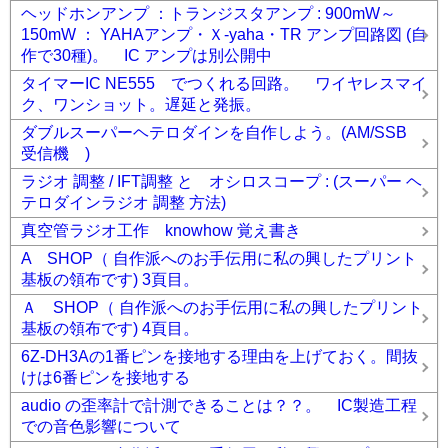
ヘッドホンアンプ ：トランジスタアンプ : 900mW～
150mW ： YAHAアンプ・Ｘ-yaha・TR アンプ回路図 (自
作で30種)。 IC アンプは別公開中
タイマーIC NE555 でつくれる回路。 ワイヤレスマイ
ク、ワンショット。遅延と発振。
ダブルスーパーヘテロダインを自作しよう。(AM/SSB
受信機 )
ラジオ 調整 / IFT調整 と オシロスコープ : (スーパー ヘ
テロダインラジオ 調整 方法)
真空管ラジオ工作 knowhow 覚え書き
A SHOP（ 自作派へのお手伝用に私の興したプリント
基板の領布です) 3頁目。
Ａ SHOP（ 自作派へのお手伝用に私の興したプリント
基板の領布です) 4頁目。
6Z-DH3Aの1番ピンを接地する理由を上げておく。間抜
けは6番ピンを接地する
audio の歪率計で計測できることは？？。 IC製造工程
での音色影響について