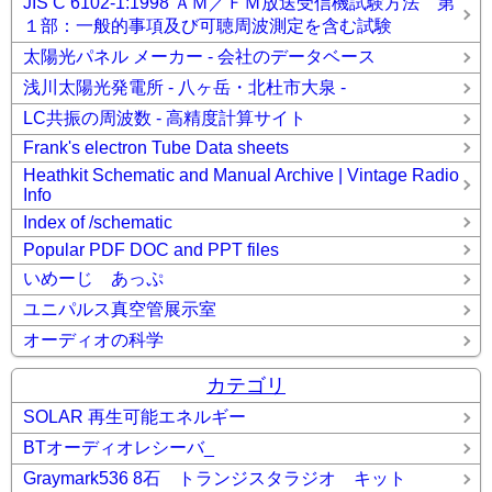
JIS C 6102-1:1998 ＡＭ／ＦＭ放送受信機試験方法 第
１部：一般的事項及び可聴周波測定を含む試験
太陽光パネル メーカー - 会社のデータベース
浅川太陽光発電所 - 八ヶ岳・北杜市大泉 -
LC共振の周波数 - 高精度計算サイト
Frank's electron Tube Data sheets
Heathkit Schematic and Manual Archive | Vintage Radio
Info
Index of /schematic
Popular PDF DOC and PPT files
いめーじ あっぷ
ユニパルス真空管展示室
オーディオの科学
カテゴリ
SOLAR 再生可能エネルギー
BTオーディオレシーバ_
Graymark536 8石 トランジスタラジオ キット