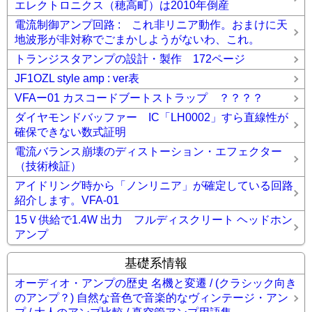
エレクトロニクス（穂高町）は2010年倒産
電流制御アンプ回路 : これ非リニア動作。おまけに天
地波形が非対称でごまかしようがないわ、これ。
トランジスタアンプの設計・製作 172ページ
JF1OZL style amp : ver表
VFAー01 カスコードブートストラップ ？？？？
ダイヤモンドバッファー IC「LH0002」すら直線性が
確保できない数式証明
電流バランス崩壊のディストーション・エフェクター
（技術検証）
アイドリング時から「ノンリニア」が確定している回路
紹介します。VFA-01
15Ｖ供給で1.4W 出力 フルディスクリート ヘッドホン
アンプ
基礎系情報
オーディオ・アンプの歴史 名機と変遷 / (クラシック向き
のアンプ？) 自然な音色で音楽的なヴィンテージ・アン