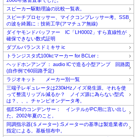
2000年落雷直撃でした。
スピーカー駆動理論の比較一覧表。
スピーチプロセッサー、マイクコンプレッサー考。SSB
の波を綺麗に：技術工学(アマチュア無線)
ダイヤモンドバッファー IC「LH0002」すら直線性が
確保できない数式証明
ダブルバランスドミキサ ic
トランジスタ式100kcマーカー for BCLer：
ヘッドホンアンプ ： audio ICで造る小型アンプ 回路図
(自作例で60回路予定)
ラジオキット メーカー別一覧
三端子レギュレータは230kHzノイズ発生源。それを使
って整流リップル減るか？ ノイズ源に為らない型式
は？、、。チャンピオンデータ考。
低ESRのコンデンサー： インテルがPC用に言い出し
た。2002年夏のこと。
同調指示器(Ｓメーター) :Sメーターの基準は製造業者の
指定による。基板領布中。