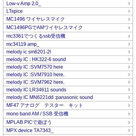
Low-v Amp 2.0_
LTspice
MC1496 ワイヤレスマイク
MC1496PGでAMワイヤレスマイク
mc3361でつくるssb受信機
mc34119 amp_
melody ic sm6201-2l
melody IC : HK322-6 sound
melody IC :SVM7570 here
melody IC :SVM7910 here.
melody IC :SVM7962 here.
melody IC LR34611 sounds
melody IC MN6221dd :panasonic sound
MF47 アナログ テスター キット
mono band AM / SSB 受信機
MPLAB PICで遊ぼう
MPX device TA7343_