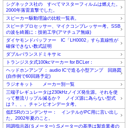
シグネックス社の すべてマスターフィルムは燃えた。
2000年落雷直撃でした。
スピーカー駆動理論の比較一覧表。
スピーチプロセッサー、マイクコンプレッサー考。SSB
の波を綺麗に：技術工学(アマチュア無線)
ダイヤモンドバッファー IC「LH0002」すら直線性が
確保できない数式証明
ダブルバランスドミキサ ic
トランジスタ式100kcマーカー for BCLer：
ヘッドホンアンプ ： audio ICで造る小型アンプ 回路図
(自作例で60回路予定)
ラジオキット メーカー別一覧
三端子レギュレータは230kHzノイズ発生源。それを使
って整流リップル減るか？ ノイズ源に為らない型式
は？、、。チャンピオンデータ考。
低ESRのコンデンサー： インテルがPC用に言い出し
た。2002年夏のこと。
同調指示器(Ｓメーター) :Sメーターの基準は製造業者の