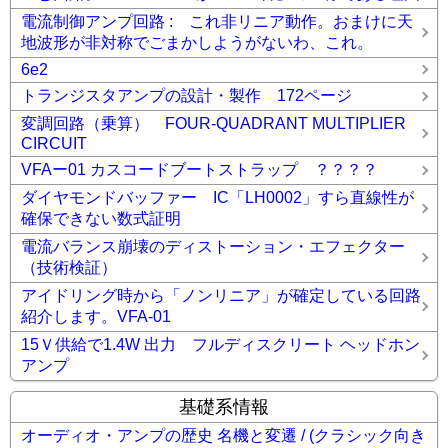
電流制御アンプ回路 : これ非リニア動作。おまけに天
地波形が非対称でごまかしようがないわ、これ。
6e2
トランジスタアンプの設計・製作 172ページ
変調回路（乗算） FOUR-QUADRANT MULTIPLIER
CIRCUIT
VFAー01 カスコードブートストラップ ？？？？
ダイヤモンドバッファー IC「LH0002」すら直線性が
確保できない数式証明
電流バランス崩壊のディストーション・エフェクター
（技術検証）
アイドリング時から「ノンリニア」が確定している回路
紹介します。VFA-01
15Ｖ供給で1.4W 出力 フルディスクリート ヘッドホン
アンプ
基礎系情報
オーディオ・アンプの歴史 名機と変遷 / (クラシック向き