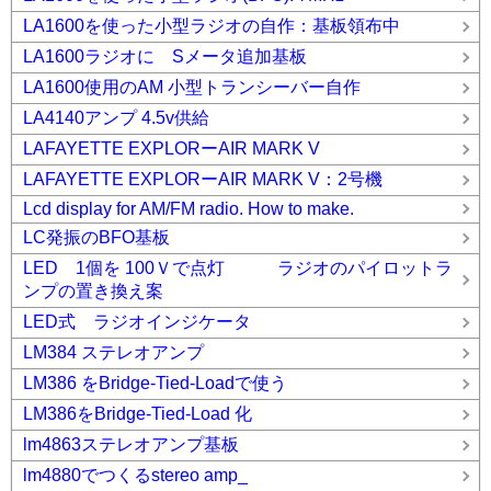
LA1600を使った小型ラジオの自作：基板領布中
LA1600ラジオに Sメータ追加基板
LA1600使用のAM 小型トランシーバー自作
LA4140アンプ 4.5v供給
LAFAYETTE EXPLORーAIR MARK V
LAFAYETTE EXPLORーAIR MARK V：2号機
Lcd display for AM/FM radio. How to make.
LC発振のBFO基板
LED 1個を 100Ｖで点灯 ラジオのパイロットラ
ンプの置き換え案
LED式 ラジオインジケータ
LM384 ステレオアンプ
LM386 をBridge-Tied-Loadで使う
LM386をBridge-Tied-Load 化
lm4863ステレオアンプ基板
lm4880でつくるstereo amp_