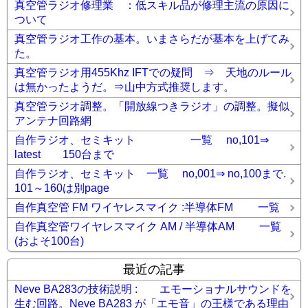
真空管ラジオ修理業 ：低スキル品が修理主流の原因に
ついて
真空管ラジオ工作の基本。いまさらだが基本を上げてみ
た。
真空管ラジオ用455Khz IFTでの疑問 ⇒ 天地のルール
は無かったようだ。⇒山中方式推奨します。
真空管ラジオ調整。「開放線つきラジオ」の調整。擬似
アンテナ回路網
自作ラジオ、セミキット 一覧 no,101⇒
latest 150台まで
自作ラジオ、セミキット 一覧 no,001⇒ no,100まで.
101～160は別page
自作真空管 FM ワイヤレスマイク :半導体FM 一覧
自作真空管ワイヤレスマイク AM / 半導体AM 一覧
(およそ100台)
最近の記事
Neve BA283の技術説明 : エモーショナルサウンドを
生む回路。Neve BA283 が「エモ音」の王様である理由