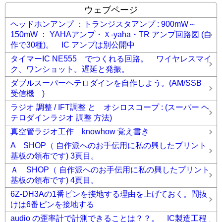
ウェブページ
ヘッドホンアンプ ：トランジスタアンプ : 900mW～
150mW ： YAHAアンプ・Ｘ-yaha・TR アンプ回路図 (自
作で30種)。 IC アンプは別公開中
タイマーIC NE555 でつくれる回路。 ワイヤレスマイ
ク、ワンショット。遅延と発振。
ダブルスーパーヘテロダインを自作しよう。(AM/SSB
受信機 )
ラジオ 調整 / IFT調整 と オシロスコープ : (スーパー ヘ
テロダインラジオ 調整 方法)
真空管ラジオ工作 knowhow 覚え書き
A SHOP（ 自作派へのお手伝用に私の興したプリント
基板の領布です) 3頁目。
Ａ SHOP（ 自作派へのお手伝用に私の興したプリント
基板の領布です) 4頁目。
6Z-DH3Aの1番ピンを接地する理由を上げておく。間抜
けは6番ピンを接地する
audio の歪率計で計測できることは？？。 IC製造工程