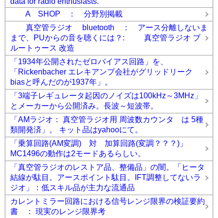
data for radio enthusiasts.
A SHOP ： 分野別掲載
真空管ラジオ bluetooth ： アース分離しないま
まで、PUからの音を聴くには？: 真空管ラジオ ブ
ルートゥース 改造
「1934年公開されたゼロバイアス回路」を、
「Rickenbacher エレキアンプ会社がグリッドリーク
biasと呼んだのが1937年」。
「3端子レギュレータ起因のノイズは100kHz～3MHz」
とメーカーから公開済み。長波～短波帯。
「AMラジオ： 真空管ラジオ用 周波数カウンタ は 5種
類開発済」。 キット品はyahooにて。
「乗算回路(AM変調) 対 加算回路(変調？？？)」
MC1496の動作は2モードあるらしい。
「真空管ラジオのレストア品、整備品」の闇。「ヒータ
結線が駄目。アースポイント駄目。IFT調整してないラ
ジオ」：低スキル品が主力な流通品
カレントミラー回路における信号レンジ限界の検証要約
書 ： 現実のレンジ限界考