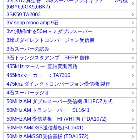
3S-STD 真空管 3球スーパーラジオキット 3号機
(6BY6,6GK5,6BK7)
3SK59 TA2003
3V sepp mono amp 9石
3vで動作する50ＭＨｚダブルスーパー
3球式ダイレクトコンバージョン受信機
3石スーパーの試み
3石トランジスタアンプ SEPP 自作
455kHz マーカー :直結変調回路
455khzマーカー ：TA7310
475khz ダイレクトコンバージョン受信機 製作
4石スーパーラジオ
50MHz AM ダブルスーパー受信機 JH1FCZ方式
50MHz AM トランシーバー SL1641
50MHz AM 受信基板 HF/VHF向 (TDA1072)
50MHz AM/DSB送信基板(SL1641)
50MHz AM/SSB受信基板 (TDA1572)