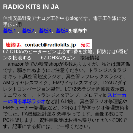
RADIO KITS IN JA
信州安曇野発アナログ工作中心blogです。電子工作派にお
手伝い
用
基板１
、
基板2
、
基板3
、
基板4
を領布中
6Z-DH3Aのヒーターピンは必ず1番を接地。間抜けは6番ピ
ンを接地する
6Z-DH3Aのピン
接続情報
amazon等での転売shopが多数ありますが、私とは無関係
です。騙されぬようにご注意ください。トランジスタラジ
オキット,真空管短波ラジオ、真空管レフレックスラジオ、
AMワイヤレスマイク、FMワイヤレスマイク、12AU7ダイ
レクトコンバージョン製作。LC7265ラジオ周波数表示器、
ミニワッター、トランジスタアンプ、メロディic
スピーカ
ーの鳴る単球ラジオ
など計 614例。 真空管ラジオ修理記や
FMチューナー修理記など。20代は半導体ラジオ修理技術者
でした。FA機械設計屋を35年やってます。画像多数にて
PC推奨します。 資料画像等はお持ち帰りいただいてOKで
す。記事にする折には、ご一報ください。