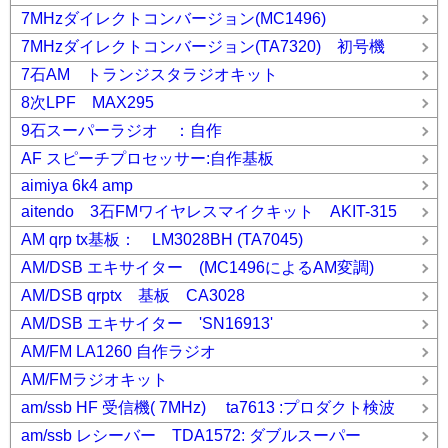
7MHzダイレクトコンバージョン(MC1496)
7MHzダイレクトコンバージョン(TA7320) 初号機
7石AM トランジスタラジオキット
8次LPF MAX295
9石スーパーラジオ ：自作
AF スピーチプロセッサー:自作基板
aimiya 6k4 amp
aitendo 3石FMワイヤレスマイクキット AKIT-315
AM qrp tx基板： LM3028BH (TA7045)
AM/DSB エキサイター (MC1496によるAM変調)
AM/DSB qrptx 基板 CA3028
AM/DSB エキサイター 'SN16913'
AM/FM LA1260 自作ラジオ
AM/FMラジオキット
am/ssb HF 受信機( 7MHz) ta7613 :プロダクト検波
am/ssb レシーバー TDA1572: ダブルスーパー