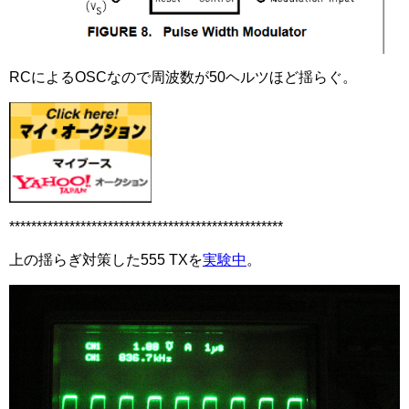
RCによるOSCなので周波数が50ヘルツほど揺らぐ。
**************************************************
上の揺らぎ対策した555 TXを
実験中
。