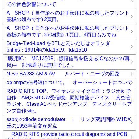
での音色影響について
A SHOP（ 自作派へのお手伝用に私の興したプリント
基板の領布です) 2頁目。
A SHOP（ 自作派へのお手伝用に私の興したプリント
基板の領布です: 350種類) :1頁目。4頁目もみてね
Bridge-Tied-Load をBTLと云いだしはオランダ
phlips：1991年のtda1519。tda1510
if段用IC : MC1350P。振幅信号を扱えるICなのか？(再
掲)⇒ 記憶通りに無理でした。
Neve BA283 AM & AV ルパート・ニーヴの回路
op ampの信号遅について。 オーバーシュートについて
RADIO KITS TOP。ワイヤレスマイク自作：ラジオic で
自作：AM,SSB,CW受信機。同期検波デバイス： 真空管
ラジオ、Class A1 ヘッドホンアンプ、ディスクリートア
ンプ自作site。
ssbでのdiode demodulator ： リング変調回路 W1DX
氏の1953年論文が起点
RADIO KITS provide radio circuit diagrams and PCB