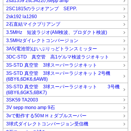
2sa1359 2sc3422のsepp amp
2SC1815のラジオアンプ SEPP.
2sk192 la1260
2石直結マイクプリアンプ
3.5MHz 短波ラジオ(AM検波、プロダクト検波)
3.5MHzダイレクトコンバージョン
3A5(電池管)はいぶりっどトランスミッター
3DC-STD 真空管 高1ゲルマ検波ラジオキット
3S-STD 真空管 3球スーパーラジオキット
3S-STD 真空管 3球スーパーラジオキット 2号機
(6BY6,6DK6,6AW8)
3S-STD 真空管 3球スーパーラジオキット 3号機
(6BY6,6GK5,6BK7)
3SK59 TA2003
3V sepp mono amp 9石
3vで動作する50ＭＨｚダブルスーパー
3球式ダイレクトコンバージョン受信機