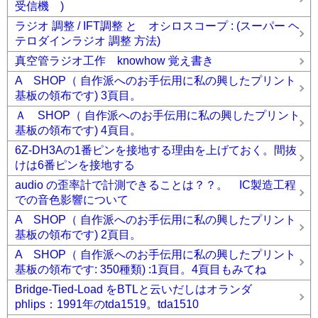
受信機 )
ラジオ 調整 / IFT調整 と オシロスコープ : (スーパー ヘ
テロダインラジオ 調整 方法)
真空管ラジオ工作 knowhow 覚え書き
A SHOP（ 自作派へのお手伝用に私の興したプリント
基板の領布です) 3頁目。
Ａ SHOP（ 自作派へのお手伝用に私の興したプリント
基板の領布です) 4頁目。
6Z-DH3Aの1番ピンを接地する理由を上げておく。間抜
けは6番ピンを接地する
audio の歪率計で計測できることは？？。 IC製造工程
での音色影響について
A SHOP（ 自作派へのお手伝用に私の興したプリント
基板の領布です) 2頁目。
A SHOP（ 自作派へのお手伝用に私の興したプリント
基板の領布です: 350種類) :1頁目。4頁目もみてね
Bridge-Tied-Load をBTLと云いだしはオランダ
phlips：1991年のtda1519。tda1510