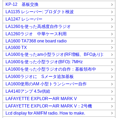
KP-12 基板交換
LA1135 レシーバー: プロダクト検波
LA1247 レシーバー
LA1260を使った高感度自作ラジオ
LA1260ラジオ 中華ケース利用
LA1600 TA7368 one board radio
LA1600 TX
LA1600を使ったam小型ラジオ(RF増幅、BFOあり):
LA1600を使った小型ラジオ(BFO): 7MHz
LA1600を使った小型ラジオの自作：基板領布中
LA1600ラジオに Sメータ追加基板
LA1600使用のAM 小型トランシーバー自作
LA4140アンプ 4.5v供給
LAFAYETTE EXPLORーAIR MARK V
LAFAYETTE EXPLORーAIR MARK V：2号機
Lcd display for AM/FM radio. How to make.