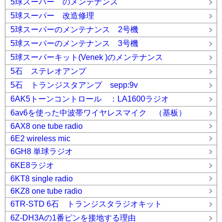
5球スーパー のメンテナンス
5球スーパー 改造修理
5球スーパーのメンテナンス 2号機
5球スーパーのメンテナンス 3号機
5球スーパーキット(Venek )のメンテナンス
5石 ステレオアンプ
5石 トランジスタアンプ sepp:9v
6AK5トーンコントロール ：LA1600ラジオ
6av6を使った中波帯ワイヤレスマイク （基板）
6AX8 one tube radio
6E2 wireless mic
6GH8 単球ラジオ
6KE8ラジオ
6KT8 single radio
6KZ8 one tube radio
6TR-STD 6石 トランジスタラジオキット
6Z-DH3Aの1番ピンを接地する理由