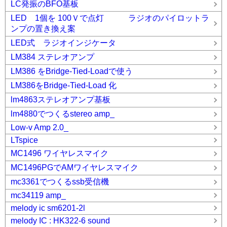
LC発振のBFO基板
LED 1個を 100Ｖで点灯 ラジオのパイロットラ
ンプの置き換え案
LED式 ラジオインジケータ
LM384 ステレオアンプ
LM386 をBridge-Tied-Loadで使う
LM386をBridge-Tied-Load 化
lm4863ステレオアンプ基板
lm4880でつくるstereo amp_
Low-v Amp 2.0_
LTspice
MC1496 ワイヤレスマイク
MC1496PGでAMワイヤレスマイク
mc3361でつくるssb受信機
mc34119 amp_
melody ic sm6201-2l
melody IC : HK322-6 sound