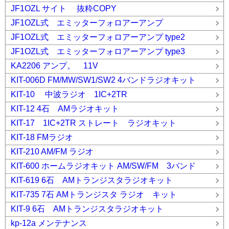
JF1OZL サイト 抜粋COPY
JF1OZL式 エミッターフォロアーアンプ
JF1OZL式 エミッターフォロアーアンプ type2
JF1OZL式 エミッターフォロアーアンプ type3
KA2206 アンプ。 11V
KIT-006D FM/MW/SW1/SW2 4バンドラジオキット
KIT-10 中波ラジオ 1IC+2TR
KIT-12 4石 AMラジオキット
KIT-17 1IC+2TR ストレート ラジオキット
KIT-18 FMラジオ
KIT-210 AM/FM ラジオ
KIT-600 ホームラジオキット AM/SW/FM 3バンド
KIT-619 6石 AMトランジスタラジオキット
KIT-735 7石 AMトランジスタ ラジオ キット
KIT-9 6石 AMトランジスタラジオキット
kp-12a メンテナンス