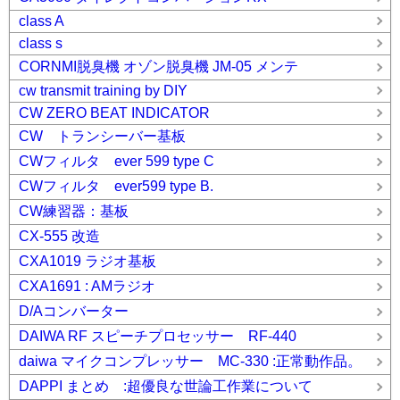
class A
class s
CORNMI脱臭機 オゾン脱臭機 JM-05 メンテ
cw transmit training by DIY
CW ZERO BEAT INDICATOR
CW トランシーバー基板
CWフィルタ ever 599 type C
CWフィルタ ever599 type B.
CW練習器：基板
CX-555 改造
CXA1019 ラジオ基板
CXA1691 : AMラジオ
D/Aコンバーター
DAIWA RF スピーチプロセッサー RF-440
daiwa マイクコンプレッサー MC-330 :正常動作品。
DAPPI まとめ :超優良な世論工作業について