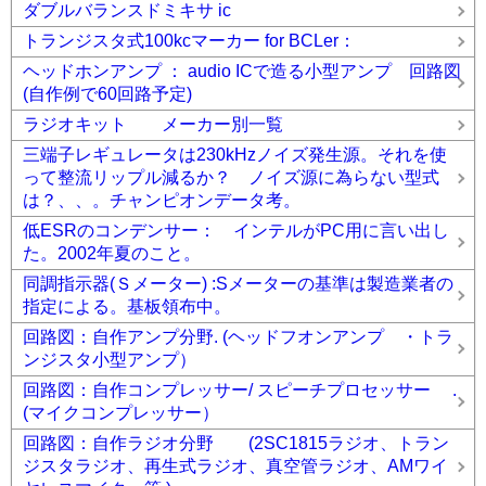
ダブルバランスドミキサ ic
トランジスタ式100kcマーカー for BCLer：
ヘッドホンアンプ ： audio ICで造る小型アンプ 回路図
(自作例で60回路予定)
ラジオキット メーカー別一覧
三端子レギュレータは230kHzノイズ発生源。それを使
って整流リップル減るか？ ノイズ源に為らない型式
は？、、。チャンピオンデータ考。
低ESRのコンデンサー： インテルがPC用に言い出し
た。2002年夏のこと。
同調指示器(Ｓメーター) :Sメーターの基準は製造業者の
指定による。基板領布中。
回路図：自作アンプ分野. (ヘッドフオンアンプ ・トラ
ンジスタ小型アンプ）
回路図：自作コンプレッサー/ スピーチプロセッサー .
(マイクコンプレッサー）
回路図：自作ラジオ分野 (2SC1815ラジオ、トラン
ジスタラジオ、再生式ラジオ、真空管ラジオ、AMワイ