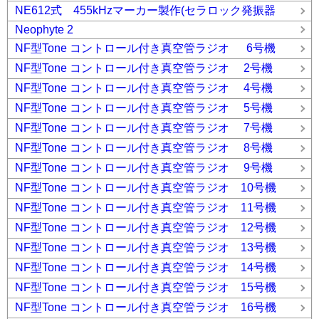
NE612式 455kHzマーカー製作(セラロック発振器
Neophyte 2
NF型Tone コントロール付き真空管ラジオ 6号機
NF型Tone コントロール付き真空管ラジオ 2号機
NF型Tone コントロール付き真空管ラジオ 4号機
NF型Tone コントロール付き真空管ラジオ 5号機
NF型Tone コントロール付き真空管ラジオ 7号機
NF型Tone コントロール付き真空管ラジオ 8号機
NF型Tone コントロール付き真空管ラジオ 9号機
NF型Tone コントロール付き真空管ラジオ 10号機
NF型Tone コントロール付き真空管ラジオ 11号機
NF型Tone コントロール付き真空管ラジオ 12号機
NF型Tone コントロール付き真空管ラジオ 13号機
NF型Tone コントロール付き真空管ラジオ 14号機
NF型Tone コントロール付き真空管ラジオ 15号機
NF型Tone コントロール付き真空管ラジオ 16号機