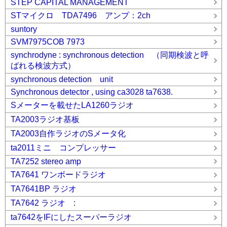
STEP CAPITAL MANAGEMENT
STマイクロ TDA7496 アンプ：2ch
suntory
SVM7975COB 7973
synchrodyne : synchronous detection （同期検波と呼
ばれる検波方式）
synchronous detection unit
Synchronous detector , using ca3028 ta7638.
Sメーターを載せたLA1260ラジオ
TA2003ラジオ基板
TA2003自作ラジオのSメータ化
ta2011ミニ コンプレッサー
TA7252 stereo amp
TA7641 ワンボードラジオ
TA7641BP ラジオ
TA7642 ラジオ :
ta7642をIFにしたスーパーラジオ