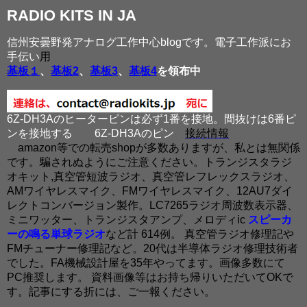
RADIO KITS IN JA
信州安曇野発アナログ工作中心blogです。電子工作派にお
手伝い
用
基板１
、
基板2
、
基板3
、
基板4
を領布中
6Z-DH3Aのヒーターピンは必ず1番を接地。間抜けは6番ピ
ンを接地する
6Z-DH3Aのピン
接続情報
amazon等での転売shopが多数ありますが、私とは無関係
です。騙されぬようにご注意ください。トランジスタラジ
オキット,真空管短波ラジオ、真空管レフレックスラジオ、
AMワイヤレスマイク、FMワイヤレスマイク、12AU7ダイ
レクトコンバージョン製作。LC7265ラジオ周波数表示器、
ミニワッター、トランジスタアンプ、メロディic
スピーカ
ーの鳴る単球ラジオ
など計 614例。 真空管ラジオ修理記や
FMチューナー修理記など。20代は半導体ラジオ修理技術者
でした。FA機械設計屋を35年やってます。画像多数にて
PC推奨します。 資料画像等はお持ち帰りいただいてOKで
す。記事にする折には、ご一報ください。