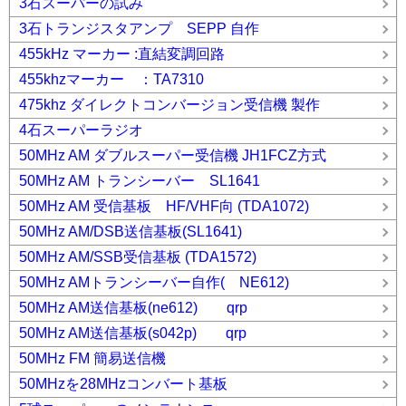
3石スーパーの試み
3石トランジスタアンプ SEPP 自作
455kHz マーカー :直結変調回路
455khzマーカー ：TA7310
475khz ダイレクトコンバージョン受信機 製作
4石スーパーラジオ
50MHz AM ダブルスーパー受信機 JH1FCZ方式
50MHz AM トランシーバー SL1641
50MHz AM 受信基板 HF/VHF向 (TDA1072)
50MHz AM/DSB送信基板(SL1641)
50MHz AM/SSB受信基板 (TDA1572)
50MHz AMトランシーバー自作( NE612)
50MHz AM送信基板(ne612) qrp
50MHz AM送信基板(s042p) qrp
50MHz FM 簡易送信機
50MHzを28MHzコンバート基板