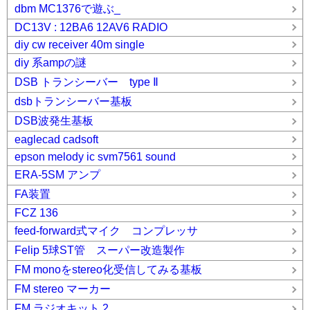
dbm MC1376で遊ぶ_
DC13V : 12BA6 12AV6 RADIO
diy cw receiver 40m single
diy 系ampの謎
DSB トランシーバー type Ⅱ
dsbトランシーバー基板
DSB波発生基板
eaglecad cadsoft
epson melody ic svm7561 sound
ERA-5SM アンプ
FA装置
FCZ 136
feed-forward式マイク コンプレッサ
Felip 5球ST管 スーパー改造製作
FM monoをstereo化受信してみる基板
FM stereo マーカー
FM ラジオキット 2