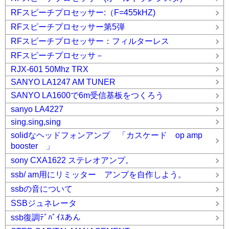
RFスピーチプロセッサー:（F=455kHZ)
RFスピーチプロセッサー第5弾
RFスピーチプロセッサー：フィルターレス
RFスピーチプロセッサ－
RJX-601 50Mhz TRX
SANYO LA1247 AM TUNER
SANYO LA1600で6m受信基板をつくろう
sanyo LA4227
sing.sing,sing
solidなヘッドフォンアンプ 「カスケード op amp
booster 」
sony CXA1622 ステレオアンプ。
ssb/ am用にリミッター アンプを自作しよう。
ssbの音について
SSBジュネレータ
ssb復調ﾃﾞﾊﾞｲｽあん