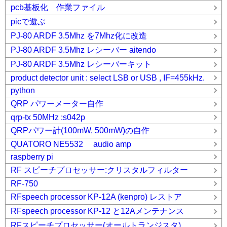
pcb基板化 作業ファイル
picで遊ぶ
PJ-80 ARDF 3.5Mhz を7Mhz化に改造
PJ-80 ARDF 3.5Mhz レシーバー aitendo
PJ-80 ARDF 3.5Mhz レシーバーキット
product detector unit : select LSB or USB , IF=455kHz.
python
QRP パワーメーター自作
qrp-tx 50MHz :s042p
QRPパワー計(100mW, 500mW)の自作
QUATORO NE5532 audio amp
raspberry pi
RF スピーチプロセッサー:クリスタルフィルター
RF-750
RFspeech processor KP-12A (kenpro) レストア
RFspeech processor KP-12 と12Aメンテナンス
RFスピーチプロセッサー(オールトランジスタ)