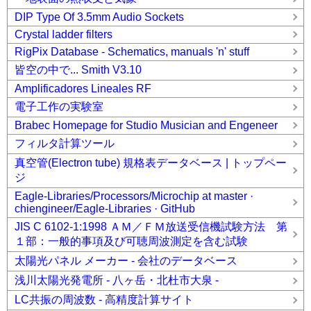
DIP Type Of 3.5mm Audio Sockets
Crystal ladder filters
RigPix Database - Schematics, manuals 'n' stuff
皆空の中で... Smith V3.10
Amplificadores Lineales RF
電子工作の実験室
Brabec Homepage for Studio Musician and Engeneer
フィルタ計算ツール
真空管(Electron tube) 規格表データベース | トップペー
ジ
Eagle-Libraries/Processors/Microchip at master ·
chiengineer/Eagle-Libraries · GitHub
JIS C 6102-1:1998 ＡＭ／ＦＭ放送受信機試験方法 第
１部：一般的事項及び可聴周波測定を含む試験
太陽光パネル メーカー - 会社のデータベース
浅川太陽光発電所 - 八ヶ岳・北杜市大泉 -
LC共振の周波数 - 高精度計算サイト