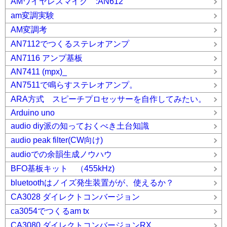
AMワイヤレスマイク :AN612
am変調実験
AM変調考
AN7112でつくるステレオアンプ
AN7116 アンプ基板
AN7411 (mpx)_
AN7511で鳴らすステレオアンプ。
ARA方式 スピーチプロセッサーを自作してみたい。
Arduino uno
audio diy派の知っておくべき土台知識
audio peak filter(CW向け)
audioでの余韻生成ノウハウ
BFO基板キット （455kHz)
bluetoothはノイズ発生装置がが、使えるか？
CA3028 ダイレクトコンバージョン
ca3054でつくるam tx
CA3080 ダイレクトコンバージョンRX