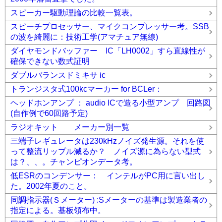
スピーカー駆動理論の比較一覧表。
スピーチプロセッサー、マイクコンプレッサー考。SSB
の波を綺麗に：技術工学(アマチュア無線)
ダイヤモンドバッファー IC「LH0002」すら直線性が
確保できない数式証明
ダブルバランスドミキサ ic
トランジスタ式100kcマーカー for BCLer：
ヘッドホンアンプ ： audio ICで造る小型アンプ 回路図
(自作例で60回路予定)
ラジオキット メーカー別一覧
三端子レギュレータは230kHzノイズ発生源。それを使
って整流リップル減るか？ ノイズ源に為らない型式
は？、、。チャンピオンデータ考。
低ESRのコンデンサー： インテルがPC用に言い出し
た。2002年夏のこと。
同調指示器(Ｓメーター) :Sメーターの基準は製造業者の
指定による。基板領布中。