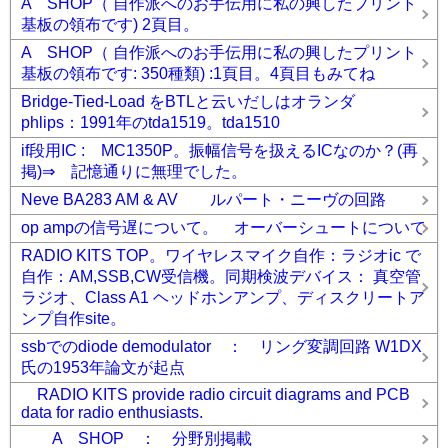
A SHOP（ 自作派へのお手伝用に私の興したプリント
基板の領布です) 2頁目。
A SHOP（ 自作派へのお手伝用に私の興したプリント
基板の領布です: 350種類) :1頁目。4頁目もみてね
Bridge-Tied-Load をBTLと云いだしはオランダ
phlips：1991年のtda1519。tda1510
if段用IC : MC1350P。振幅信号を扱えるICなのか？(再
掲)⇒ 記憶通りに無理でした。
Neve BA283 AM & AV ルパート・ニーヴの回路
op ampの信号遅について。 オーバーシュートについて
RADIO KITS TOP。ワイヤレスマイク自作：ラジオic で
自作：AM,SSB,CW受信機。同期検波デバイス： 真空管
ラジオ、Class A1 ヘッドホンアンプ、ディスクリートア
ンプ自作site。
ssbでのdiode demodulator ： リング変調回路 W1DX
氏の1953年論文が起点
RADIO KITS provide radio circuit diagrams and PCB
data for radio enthusiasts.
A SHOP ： 分野別掲載