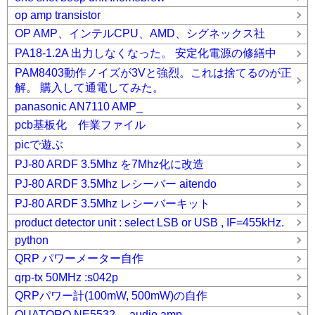
op amp transistor
OP AMP、インテルCPU、AMD、シグネックス社
PA18-1.2A 出力しなくなった。 安定化電源の修繕中
PAM8403動作ノイズが3Vと強烈。これは捨てるのが正
解。 購入して通電してみた。
panasonic AN7110 AMP_
pcb基板化 作業ファイル
picで遊ぶ
PJ-80 ARDF 3.5Mhz を7Mhz化に改造
PJ-80 ARDF 3.5Mhz レシーバー aitendo
PJ-80 ARDF 3.5Mhz レシーバーキット
product detector unit : select LSB or USB , IF=455kHz.
python
QRP パワーメーター自作
qrp-tx 50MHz :s042p
QRPパワー計(100mW, 500mW)の自作
QUATORO NE5532 audio amp