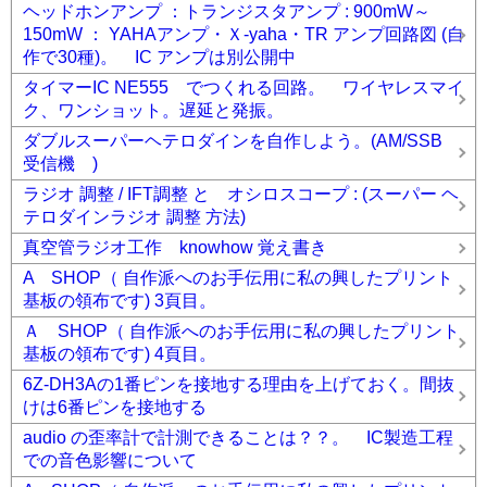
ヘッドホンアンプ ：トランジスタアンプ : 900mW～
150mW ： YAHAアンプ・Ｘ-yaha・TR アンプ回路図 (自
作で30種)。 IC アンプは別公開中
タイマーIC NE555 でつくれる回路。 ワイヤレスマイ
ク、ワンショット。遅延と発振。
ダブルスーパーヘテロダインを自作しよう。(AM/SSB
受信機 )
ラジオ 調整 / IFT調整 と オシロスコープ : (スーパー ヘ
テロダインラジオ 調整 方法)
真空管ラジオ工作 knowhow 覚え書き
A SHOP（ 自作派へのお手伝用に私の興したプリント
基板の領布です) 3頁目。
Ａ SHOP（ 自作派へのお手伝用に私の興したプリント
基板の領布です) 4頁目。
6Z-DH3Aの1番ピンを接地する理由を上げておく。間抜
けは6番ピンを接地する
audio の歪率計で計測できることは？？。 IC製造工程
での音色影響について