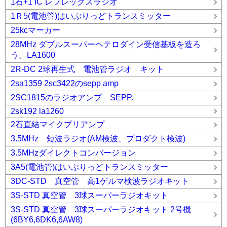
1石+1 IC レフレックスラジオ
1Ｒ5(電池管)はいぶりっどトランスミッター
25kcマーカー
28MHz ダブルスーパーヘテロダイン受信基板を造ろ
う。LA1600
2R-DC 2球再生式 電池管ラジオ キット
2sa1359 2sc3422のsepp amp
2SC1815のラジオアンプ SEPP.
2sk192 la1260
2石直結マイクプリアンプ
3.5MHz 短波ラジオ(AM検波、プロダクト検波)
3.5MHzダイレクトコンバージョン
3A5(電池管)はいぶりっどトランスミッター
3DC-STD 真空管 高1ゲルマ検波ラジオキット
3S-STD 真空管 3球スーパーラジオキット
3S-STD 真空管 3球スーパーラジオキット 2号機
(6BY6,6DK6,6AW8)