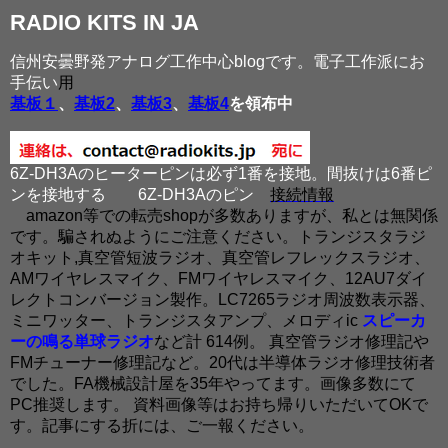
RADIO KITS IN JA
信州安曇野発アナログ工作中心blogです。電子工作派にお
手伝い
用
基板１
、
基板2
、
基板3
、
基板4
を領布中
6Z-DH3Aのヒーターピンは必ず1番を接地。間抜けは6番ピ
ンを接地する
6Z-DH3Aのピン
接続情報
amazon等での転売shopが多数ありますが、私とは無関係
です。騙されぬようにご注意ください。トランジスタラジ
オキット,真空管短波ラジオ、真空管レフレックスラジオ、
AMワイヤレスマイク、FMワイヤレスマイク、12AU7ダイ
レクトコンバージョン製作。LC7265ラジオ周波数表示器、
ミニワッター、トランジスタアンプ、メロディic
スピーカ
ーの鳴る単球ラジオ
など計 614例。 真空管ラジオ修理記や
FMチューナー修理記など。20代は半導体ラジオ修理技術者
でした。FA機械設計屋を35年やってます。画像多数にて
PC推奨します。 資料画像等はお持ち帰りいただいてOKで
す。記事にする折には、ご一報ください。