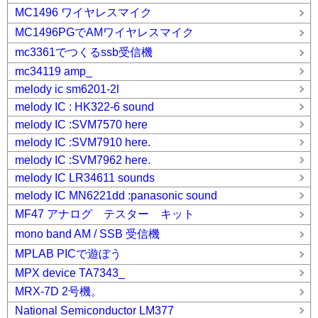
MC1496 ワイヤレスマイク
MC1496PGでAMワイヤレスマイク
mc3361でつくるssb受信機
mc34119 amp_
melody ic sm6201-2l
melody IC : HK322-6 sound
melody IC :SVM7570 here
melody IC :SVM7910 here.
melody IC :SVM7962 here.
melody IC LR34611 sounds
melody IC MN6221dd :panasonic sound
MF47 アナログ テスター キット
mono band AM / SSB 受信機
MPLAB PICで遊ぼう
MPX device TA7343_
MRX-7D 2号機。
National Semiconductor LM377