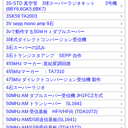
3S-STD 真空管 3球スーパーラジオキット 3号機
(6BY6,6GK5,6BK7)
3SK59 TA2003
3V sepp mono amp 9石
3vで動作する50ＭＨｚダブルスーパー
3球式ダイレクトコンバージョン受信機
3石スーパーの試み
3石トランジスタアンプ SEPP 自作
455kHz マーカー :直結変調回路
455khzマーカー ：TA7310
475khz ダイレクトコンバージョン受信機 製作
4石スーパーラジオ
50MHz AM ダブルスーパー受信機 JH1FCZ方式
50MHz AM トランシーバー SL1641
50MHz AM 受信基板 HF/VHF向 (TDA1072)
50MHz AM/DSB送信基板(SL1641)
50MHz AM/SSB受信基板 (TDA1572)