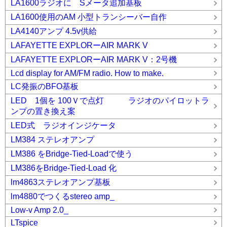
LA1600ラジオに Sメータ追加基板
LA1600使用のAM 小型トランシーバー自作
LA4140アンプ 4.5v供給
LAFAYETTE EXPLORーAIR MARK V
LAFAYETTE EXPLORーAIR MARK V：2号機
Lcd display for AM/FM radio. How to make.
LC発振のBFO基板
LED 1個を 100Ｖで点灯 ラジオのパイロットラ
ンプの置き換え案
LED式 ラジオインジケータ
LM384 ステレオアンプ
LM386 をBridge-Tied-Loadで使う
LM386をBridge-Tied-Load 化
lm4863ステレオアンプ基板
lm4880でつくるstereo amp_
Low-v Amp 2.0_
LTspice