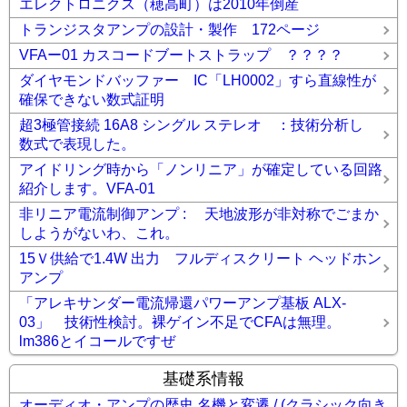
エレクトロニクス（穂高町）は2010年倒産
トランジスタアンプの設計・製作 172ページ
VFAー01 カスコードブートストラップ ？？？？
ダイヤモンドバッファー IC「LH0002」すら直線性が
確保できない数式証明
超3極管接続 16A8 シングル ステレオ ：技術分析し
数式で表現した。
アイドリング時から「ノンリニア」が確定している回路
紹介します。VFA-01
非リニア電流制御アンプ : 天地波形が非対称でごまか
しようがないわ、これ。
15Ｖ供給で1.4W 出力 フルディスクリート ヘッドホン
アンプ
「アレキサンダー電流帰還パワーアンプ基板 ALX-
03」 技術性検討。裸ゲイン不足でCFAは無理。
lm386とイコールですぜ
基礎系情報
オーディオ・アンプの歴史 名機と変遷 / (クラシック向き