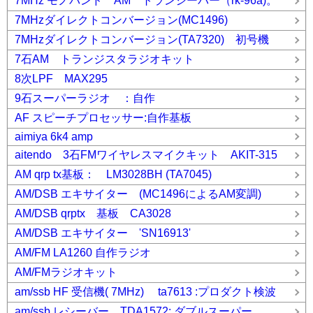
7MHz モノバンド AM トランシーバー（rk-96a)。
7MHzダイレクトコンバージョン(MC1496)
7MHzダイレクトコンバージョン(TA7320) 初号機
7石AM トランジスタラジオキット
8次LPF MAX295
9石スーパーラジオ ：自作
AF スピーチプロセッサー:自作基板
aimiya 6k4 amp
aitendo 3石FMワイヤレスマイクキット AKIT-315
AM qrp tx基板： LM3028BH (TA7045)
AM/DSB エキサイター (MC1496によるAM変調)
AM/DSB qrptx 基板 CA3028
AM/DSB エキサイター 'SN16913'
AM/FM LA1260 自作ラジオ
AM/FMラジオキット
am/ssb HF 受信機( 7MHz) ta7613 :プロダクト検波
am/ssb レシーバー TDA1572: ダブルスーパー