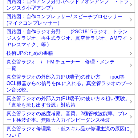
回路図：自作アンプ分野. (ヘッドフオンアンプ ・トラ
ンジスタ小型アンプ）
回路図：自作コンプレッサー/ スピーチプロセッサー .
(マイクコンプレッサー）
回路図：自作ラジオ分野 (2SC1815ラジオ、トラン
ジスタラジオ、再生式ラジオ、真空管ラジオ、AMワイ
ヤレスマイク、等 )
技術UPのための書籍
真空管ラジオ / FM チューナー 修理・メンテ
一覧
真空管ラジオの外部入力(PU端子)の使い方。 ipod等
OCL機器からの信号をpuに入れる。真空管ラジオのブー
ン音比較。
真空管ラジオの外部入力(PU端子)の使い方＆粗い実験。
「直流を流し出す音源」対応策
真空管ラジオの感度考察。音質。2極管検波能率。プレ
ート検波歪率。無限大入力インピーダンス検波
真空管ラジオ修理業 ：低スキル品が修理主流の原因に
ついて