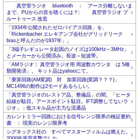
真空管ラジオ bluetooth ： アース分離しないま
まで、PUからの音を聴くには？: 真空管ラジオ ブ
ルートゥース 改造
「1934年公開されたゼロバイアス回路」を、
「Rickenbacher エレキアンプ会社がグリッドリーク
biasと呼んだのが1937年」。
「3端子レギュレータ起因のノイズは100kHz～3MHz」
とメーカーから公開済み。長波～短波帯。
「AMラジオ： 真空管ラジオ用 周波数カウンタ は 5種
類開発済」。 キット品はyahooにて。
「乗算回路(AM変調) 対 加算回路(変調？？？)」
MC1496の動作は2モードあるらしい。
「真空管ラジオのレストア品、整備品」の闇。「ヒータ
結線が駄目。アースポイント駄目。IFT調整してないラ
ジオ」：低スキル品が主力な流通品
カレントミラー回路における信号レンジ限界の検証要約
書 ： 現実のレンジ限界考
シグネックス社の すべてマスターフィルムは燃えた。
2000年落雷直撃でした。