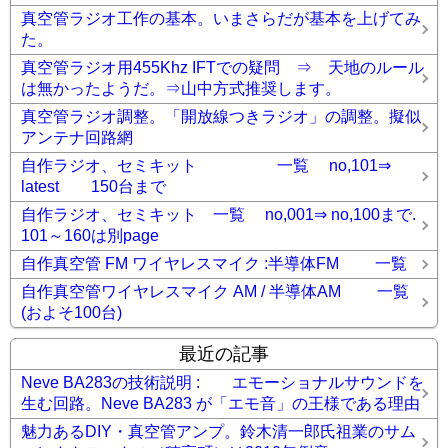
真空管ラジオ工作の基本。いまさらだが基本を上げてみ
た。
真空管ラジオ用455Khz IFTでの疑問 ⇒ 天地のルール
は無かったようだ。⇒山中方式推奨します。
真空管ラジオ調整。「開放線つきラジオ」の調整。擬似
アンテナ回路網
自作ラジオ、セミキット 一覧 no,101⇒
latest 150台まで
自作ラジオ、セミキット 一覧 no,001⇒ no,100まで.
101～160は別page
自作真空管 FM ワイヤレスマイク :半導体FM 一覧
自作真空管ワイヤレスマイク AM / 半導体AM 一覧
(およそ100台)
最近の記事
Neve BA283の技術説明 : エモーショナルサウンドを
生む回路。Neve BA283 が「エモ音」の王様である理由
魅力あるDIY・真空管アンプ。鈴木清一郎氏祖業のサム