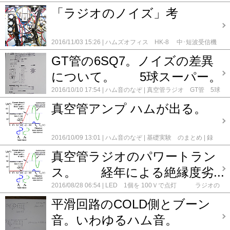
てみた。
超再生式FMチューナーキット DBR-402
1-V-2 高
ット 3号機 (6BY6,6GK5,6BK7)
5球スーパー のメンテ
「ラジオのノイズ」考
一再生式グリッド・リーク検波 ST管3球ラジオ
1R-STD 単
ナンス
5球スーパー 改造修理
5球スーパーのメンテナン
球 再生式ラジオキット
1RW-DX 単球 再生式ラジオキッ
ス 2号機
5球スーパーのメンテナンス 3号機
CX-555 改
ト (6EH8)
6TR-STD 6石 トランジスタラジオキット
CX-
造
Felip 5球ST管 スーパー改造製作
Genny unit 01 (再生
555 改造
Felip 5球ST管 スーパー改造製作
Genny unit 01
2016/11/03 15:26
ハムズオフィス HK-8 中･短波受信機
式ラジオ)
クライスラーのキャビネットラジオ
ステレオ
(再生式ラジオ)
ハムズオフィス HK-8 中･短波受信機キッ
キット 0-V-1
ハム音のなぞ
フォアーランド FR-7100
アンプ AMP MINI (6AB8)
ハムズオフィス HK-8 中･短
ト 0-V-1
ハム音のなぞ
録録 ★
コメント(0)
GT管の6SQ7。ノイズの差異
FM/AM ラジオキット
フォアーランド FR-7300 FM/AM
波受信機キット 0-V-1
ハム音のなぞ
メンテナンス FMチュ
ラジオ キット
メンテナンス FMチューナー FM-102 TRIO
ーナー FM-102 TRIO
メンテナンス HEATHKIT GR-64
メ
について。 5球スーパー。
メンテナンス HEATHKIT GR-64
メンテナンス HR-10B
ンテナンス HR-10B Heath kit
メンテナンス S-106 クライ
Heath kit
メンテナンス S-106 クライスラー
メンテナン
スラー
メンテナンス TRIO AF-10
メンテナンス TRIO
2016/10/10 17:54
ハム音のなぞ
真空管ラジオ GT管 5球
ス TRIO AF-10
メンテナンス TRIO AF-20
メンテナン
AF-20
メンテナンス TRIO AF-20 2号機
メンテナンス
スーパー 16号機
コメント(0)
ス TRIO AF-20 2号機
メンテナンス TRIO AF-20 3号機
メ
TRIO AF-20 3号機
メンテナンス TRIO AF-22
メンテナン
真空管アンプ ハムが出る。
ンテナンス YAMAHA チューナー CT-R1
メンテナン
ス テレビアン 6S-350
メンテナンス パイオニア FM-
ス オンキョー OS-850
メンテナンス テレビアン 6S-
B302
メンテナンス 八欧電機 Lー65 AM/SW/FM
メンテ
350
メンテナンス パイオニア FM-B302
メンテナンス
ナンス 春日無線 3バンドラジオ AF-252
メンテナンス
2016/10/09 13:01
ハム音のなぞ
基礎実験 のまとめ
録
八欧電機 Lー65 AM/SW/FM
メンテナンス 春日無線 3
松下（ナショナル) RE-860 2号機
メンテナンス 真空管 3
録 ★
コメント(0)
バンドラジオ AF-252
メンテナンス 東京芝浦 FM/AM ラ
バンドラジオ RE-830
メンテナンス 真空管 FM/AM チュ
真空管ラジオのパワートラン
ジオ RM-306F
メンテナンス 松下（ナショナル) RE-
ーナー PIONEER TX-40
メンテナンス 真空管 FM/AM
860
メンテナンス 松下（ナショナル) RE-860 2号機
メ
ラジオ 音響 2号機
メンテナンス 真空管 FM/AM ラジ
ス。 経年による絶縁度劣...
ンテナンス 真空管 3バンドラジオ RE-830
メンテナン
オ 音響
メンテナンス 真空管 FM/AM ラジオ 音響
ス 真空管 FM/AM チューナー PIONEER TX-40
メンテ
3号機
メンテナンス 真空管 FM/AMラジオ 松下（ナショ
2016/08/28 06:54
LED 1個を 100Ｖで点灯 ラジオの
ナンス 真空管 FM/AM ラジオ 音響 2号機
メンテナン
ナル) RE-760
メンテナンス 真空管 FM/AMラジオ
パイロットランプの置き換え案
ハム音のなぞ
基礎実験 の
ス 真空管 FM/AM ラジオ 音響
メンテナンス 真空管
松下（ナショナル) RE-760 2号機
メンテナンス 真空管
平滑回路のCOLD側とブーン
まとめ
真空管ラジオ GT管 中波＆長波 2バンド
真空管
FM/AM ラジオ 音響 3号機
メンテナンス 真空管
FMチューナー TRIO FM-30
メンテナンス 真空管FMチ
ラジオ ST管 中波＆短波 5球スーパー 3号機
録録 ★
FM/AMラジオ 松下（ナショナル) RE-760
音。いわゆるハム音。
メンテナ
ューナFU-1000
メンテナンス 真空管FMチューナー ナシ
コメント(0)
ンス 真空管 FM/AMラジオ 松下（ナショナル) RE-760
ョナル ES-901
メンテナンス 真空管ラジオ UA-625
メン