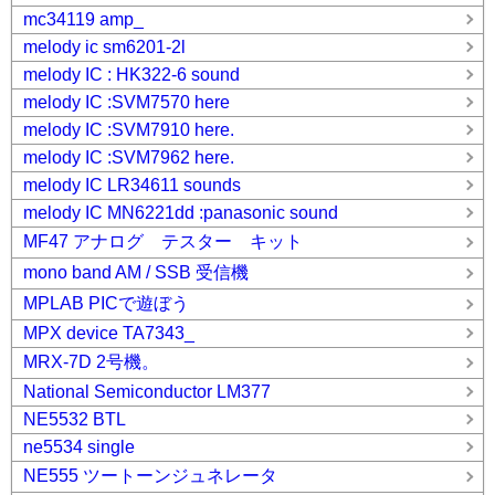
mc34119 amp_
melody ic sm6201-2l
melody IC : HK322-6 sound
melody IC :SVM7570 here
melody IC :SVM7910 here.
melody IC :SVM7962 here.
melody IC LR34611 sounds
melody IC MN6221dd :panasonic sound
MF47 アナログ テスター キット
mono band AM / SSB 受信機
MPLAB PICで遊ぼう
MPX device TA7343_
MRX-7D 2号機。
National Semiconductor LM377
NE5532 BTL
ne5534 single
NE555 ツートーンジュネレータ