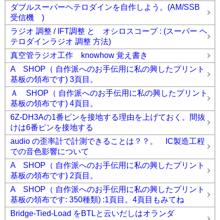
ダブルスーパーヘテロダインを自作しよう。(AM/SSB
受信機 )
ラジオ 調整 / IFT調整 と オシロスコープ : (スーパー ヘ
テロダインラジオ 調整 方法)
真空管ラジオ工作 knowhow 覚え書き
A SHOP（ 自作派へのお手伝用に私の興したプリント
基板の領布です) 3頁目。
Ａ SHOP（ 自作派へのお手伝用に私の興したプリント
基板の領布です) 4頁目。
6Z-DH3Aの1番ピンを接地する理由を上げておく。間抜
けは6番ピンを接地する
audio の歪率計で計測できることは？？。 IC製造工程
での音色影響について
A SHOP（ 自作派へのお手伝用に私の興したプリント
基板の領布です) 2頁目。
A SHOP（ 自作派へのお手伝用に私の興したプリント
基板の領布です: 350種類) :1頁目。4頁目もみてね
Bridge-Tied-Load をBTLと云いだしはオランダ