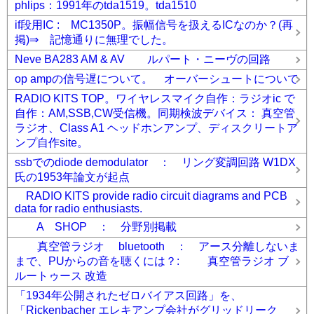
phlips：1991年のtda1519。tda1510
if段用IC : MC1350P。振幅信号を扱えるICなのか？(再
掲)⇒ 記憶通りに無理でした。
Neve BA283 AM & AV ルパート・ニーヴの回路
op ampの信号遅について。 オーバーシュートについて
RADIO KITS TOP。ワイヤレスマイク自作：ラジオic で
自作：AM,SSB,CW受信機。同期検波デバイス： 真空管
ラジオ、Class A1 ヘッドホンアンプ、ディスクリートア
ンプ自作site。
ssbでのdiode demodulator ： リング変調回路 W1DX
氏の1953年論文が起点
RADIO KITS provide radio circuit diagrams and PCB
data for radio enthusiasts.
A SHOP ： 分野別掲載
真空管ラジオ bluetooth ： アース分離しないま
まで、PUからの音を聴くには？: 真空管ラジオ ブ
ルートゥース 改造
「1934年公開されたゼロバイアス回路」を、
「Rickenbacher エレキアンプ会社がグリッドリーク