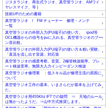
ジスタラジオ、再生式ラジオ、真空管ラジオ、AMワイ
ヤレスマイク、等 )
技術UPのための書籍
真空管ラジオ / FM チューナー 修理・メンテ
一覧
真空管ラジオの外部入力(PU端子)の使い方。 ipod等
OCL機器からの信号をpuに入れる。真空管ラジオのブー
ン音比較。
真空管ラジオの外部入力(PU端子)の使い方＆粗い実験。
「直流を流し出す音源」対応策
真空管ラジオの感度考察。音質。2極管検波能率。プレ
ート検波歪率。無限大入力インピーダンス検波
真空管ラジオ修理業 ：低スキル品が修理主流の原因に
ついて
真空管ラジオ工作の基本。いまさらだが基本を上げてみ
た。
真空管ラジオ用455Khz IFTでの疑問 ⇒ 天地のルール
は無かったようだ。⇒山中方式推奨します。