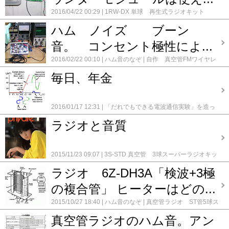
真空管ラジオ ST管5球スーパー 5号機
真空管ラジオ ST管
5球スーパー 6号機
真空管ラジオ ST管5球スーパー 7号機
2016/04/22 00:29
1RW-DX 単球 再生式ラジオキット
真空管ラジオ ST管 中波＆短波 5球スーパー 1号機
真
(6EH8)
3S-STD 真空管 3球スーパーラジオキット
Felip 5
空管ラジオ ST管 中波＆短波 5球スーパー 2号機
ハム ノイズ ブーン
真空
球ST管 スーパー改造製作
ハム音のなぞ
ラジオの周波数
管ラジオ ST管 中波＆短波 5球スーパー 3号機
真空管
表示に LEDカウンターモジュール
レフレックス +再生 1
音。 コンセント極性によ...
ラジオ 他励式 短波スーパーラジオ
真空管ラジオ 他励式
球 真空管ラジオ (6GH8)
基礎実験 のまとめ
真空管ラジ
短波スーパーラジオ 2号機
真空管ラジオ 他励式 BC帯5
オ GT管 中波＆短波 2バンド 1号機
真空管ラジオ ST
2016/02/22 00:10
ハム音のなぞ
自作 真空管FMワイヤレ
球スーパーラジオ(6BQ7)
真空管ラジオ 他励式 BC帯6球
管 中波＆短波 5球スーパー 1号機
コメント(0)
スマイク 5号機
コメント(2)
スーパーラジオ 6GH8 6688
真空管ラジオ 再生式3球
毎日、年金
(6688+6688+6LF8)
真空管ラジオ 電池管 2球レフレック
スラジオ
真空管ラジオ 高1中1 4球スーパー
(6688,6BY6,6GH8,6AQ5)
録録 ★
コメント(0)
2016/01/17 12:31
「だれでもできる電波通信実験」を造っ
てみた。
超再生式FMチューナーキット DBR-402
1RW-DX
ラジオと音質
単球 再生式ラジオキット (6EH8)
6TR-STD 6石 トラン
ジスタラジオキット
AMラジオキット TECSUN社製 2P3
KIT-210 AM/FM ラジオ
KIT-600 ホームラジオキット
AM/SW/FM 3バンド
TX-1 真空管式 2球AMワイヤレス マ
2015/11/23 09:07
3S-STD 真空管 3球スーパーラジオキッ
イクキット
アイテック電子研究所 新SR-7 7Mhz レシーバー
ト
ハムズオフィス HK-8 中･短波受信機キット 0-V-1
ハ
キット
イスペット 6石トランジスタ AMラジオ キット
ラジオ 6Z-DH3A「検波+3極
ム音のなぞ
真空管ラジオ 6球スーパー 1号機
CR-P461A
カセットプレーヤキット K-501_
チェリー
(6BY6,6BA6,6BA6,6AL5,6N2P,6AR5)
録録 ★
コメント
KM-88 8石トランジスタ AMラジオキット
ハム音のなぞ
の複合管」 ヒーターはどの...
(0)
フォアーランド FR-7100 FM/AM ラジオキット
ミズホ通
2015/10/27 18:40
ハム音のなぞ
真空管ラジオ ST管5球ス
信研究所 中波帯ＡＭストレートラジオ
メンテナンス 真
ーパー 1号機
真空管ラジオ ST管5球スーパー 2号機
録
空管ラジオ ONKYO OS-195
自作 LC発振 4石FMワイヤ
真空管ラジオのハム音。アン
録 ★
コメント(0)
レスマイク（バリキャップ変調)
自作 ラジオ用GT管アン
プ
自作 中波帯 ST管式AMワイヤレスマイク 05号機
自