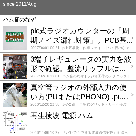
since 2011/Aug
ハム音のなぞ
pic式ラジオカウンターの「周
期ノイズ漏れ対策」。PCB基...
2017/04/01 00:21
pcb基板化 作業ファイル
ハム音のなぞ
ラジオの周波数表示に LEDカウンターモジュール
ラジオ
3端子レギュレータの実力を波
工作のテクニック
録録 ★
コメント(0)
形で確認。整流リップルは...
2017/02/18 23:01
ハム音のなぞ
ラジオ工作のテクニック
真空管ラジオ GT管 5球スーパー 17号機
コメント(4)
真空管ラジオの外部入力の使
い方(PUまたはPHONO) .pu...
2016/12/26 22:58
1-V-2 高一再生式グリッド・リーク検波
ST管3球ラジオ
1000円 トランジスタラジオキット S66D
再生検波 電源 ハム
1R-STD 単球 再生式ラジオキット
1RW-DX 単球 再生式
ラジオキット (6EH8)
3DC-STD 真空管 高1ゲルマ検波
ラジオキット
3S-STD 真空管 3球スーパーラジオキット
3S-STD 真空管 3球スーパーラジオキット 2号機
2016/11/06 10:27
「だれでもできる電波通信実験」を造っ
(6BY6,6DK6,6AW8)
3S-STD 真空管 3球スーパーラジオキ