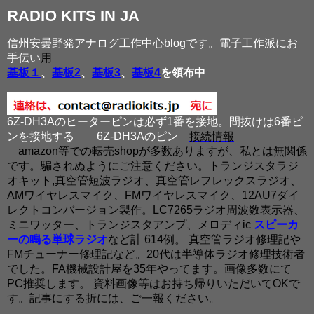
RADIO KITS IN JA
信州安曇野発アナログ工作中心blogです。電子工作派にお
手伝い
用
基板１
、
基板2
、
基板3
、
基板4
を領布中
6Z-DH3Aのヒーターピンは必ず1番を接地。間抜けは6番ピ
ンを接地する
6Z-DH3Aのピン
接続情報
amazon等での転売shopが多数ありますが、私とは無関係
です。騙されぬようにご注意ください。トランジスタラジ
オキット,真空管短波ラジオ、真空管レフレックスラジオ、
AMワイヤレスマイク、FMワイヤレスマイク、12AU7ダイ
レクトコンバージョン製作。LC7265ラジオ周波数表示器、
ミニワッター、トランジスタアンプ、メロディic
スピーカ
ーの鳴る単球ラジオ
など計 614例。 真空管ラジオ修理記や
FMチューナー修理記など。20代は半導体ラジオ修理技術者
でした。FA機械設計屋を35年やってます。画像多数にて
PC推奨します。 資料画像等はお持ち帰りいただいてOKで
す。記事にする折には、ご一報ください。