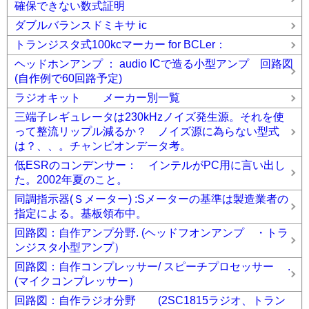
確保できない数式証明
ダブルバランスドミキサ ic
トランジスタ式100kcマーカー for BCLer：
ヘッドホンアンプ ： audio ICで造る小型アンプ 回路図
(自作例で60回路予定)
ラジオキット メーカー別一覧
三端子レギュレータは230kHzノイズ発生源。それを使
って整流リップル減るか？ ノイズ源に為らない型式
は？、、。チャンピオンデータ考。
低ESRのコンデンサー： インテルがPC用に言い出し
た。2002年夏のこと。
同調指示器(Ｓメーター) :Sメーターの基準は製造業者の
指定による。基板領布中。
回路図：自作アンプ分野. (ヘッドフオンアンプ ・トラ
ンジスタ小型アンプ）
回路図：自作コンプレッサー/ スピーチプロセッサー .
(マイクコンプレッサー）
回路図：自作ラジオ分野 (2SC1815ラジオ、トラン