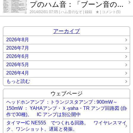
プのハム音：「ブーン音の...
作 水晶発振式4石FMワイヤレスマイク(バリキャップ変調)
自作 電池管3A5 FMワイヤレスマイク
録録 ★
2014/02/01 07:05
ハム音のなぞ
録録 ★
コメント(5)
アーカイブ
2026年8月
2026年7月
2026年6月
2026年5月
2026年4月
もっと読む
ウェブページ
ヘッドホンアンプ ：トランジスタアンプ : 900mW～
150mW ： YAHAアンプ・Ｘ-yaha・TR アンプ回路図 (自
作で30種)。 IC アンプは別公開中
タイマーIC NE555 でつくれる回路。 ワイヤレスマイ
ク、ワンショット。遅延と発振。