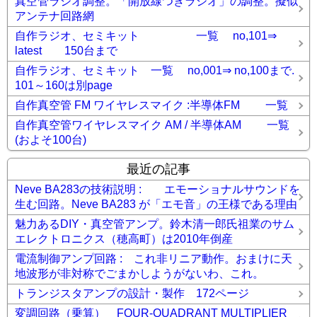
真空管ラジオ調整。「開放線つきラジオ」の調整。擬似
アンテナ回路網
自作ラジオ、セミキット 一覧 no,101⇒
latest 150台まで
自作ラジオ、セミキット 一覧 no,001⇒ no,100まで.
101～160は別page
自作真空管 FM ワイヤレスマイク :半導体FM 一覧
自作真空管ワイヤレスマイク AM / 半導体AM 一覧
(およそ100台)
最近の記事
Neve BA283の技術説明 : エモーショナルサウンドを
生む回路。Neve BA283 が「エモ音」の王様である理由
魅力あるDIY・真空管アンプ。鈴木清一郎氏祖業のサム
エレクトロニクス（穂高町）は2010年倒産
電流制御アンプ回路 : これ非リニア動作。おまけに天
地波形が非対称でごまかしようがないわ、これ。
トランジスタアンプの設計・製作 172ページ
変調回路（乗算） FOUR-QUADRANT MULTIPLIER