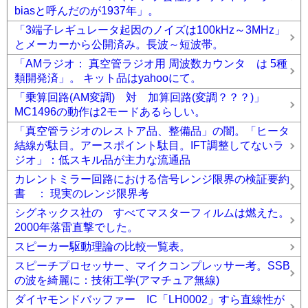
biasと呼んだのが1937年」。
「3端子レギュレータ起因のノイズは100kHz～3MHz」
とメーカーから公開済み。長波～短波帯。
「AMラジオ： 真空管ラジオ用 周波数カウンタ は 5種
類開発済」。 キット品はyahooにて。
「乗算回路(AM変調) 対 加算回路(変調？？？)」
MC1496の動作は2モードあるらしい。
「真空管ラジオのレストア品、整備品」の闇。「ヒータ
結線が駄目。アースポイント駄目。IFT調整してないラ
ジオ」：低スキル品が主力な流通品
カレントミラー回路における信号レンジ限界の検証要約
書 ： 現実のレンジ限界考
シグネックス社の すべてマスターフィルムは燃えた。
2000年落雷直撃でした。
スピーカー駆動理論の比較一覧表。
スピーチプロセッサー、マイクコンプレッサー考。SSB
の波を綺麗に：技術工学(アマチュア無線)
ダイヤモンドバッファー IC「LH0002」すら直線性が