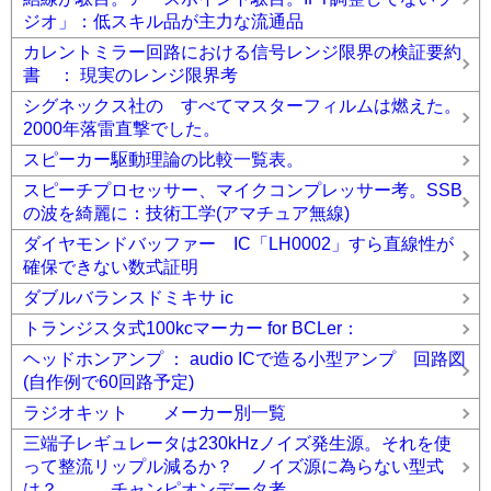
ジオ」：低スキル品が主力な流通品
カレントミラー回路における信号レンジ限界の検証要約
書 ： 現実のレンジ限界考
シグネックス社の すべてマスターフィルムは燃えた。
2000年落雷直撃でした。
スピーカー駆動理論の比較一覧表。
スピーチプロセッサー、マイクコンプレッサー考。SSB
の波を綺麗に：技術工学(アマチュア無線)
ダイヤモンドバッファー IC「LH0002」すら直線性が
確保できない数式証明
ダブルバランスドミキサ ic
トランジスタ式100kcマーカー for BCLer：
ヘッドホンアンプ ： audio ICで造る小型アンプ 回路図
(自作例で60回路予定)
ラジオキット メーカー別一覧
三端子レギュレータは230kHzノイズ発生源。それを使
って整流リップル減るか？ ノイズ源に為らない型式
は？、、。チャンピオンデータ考。