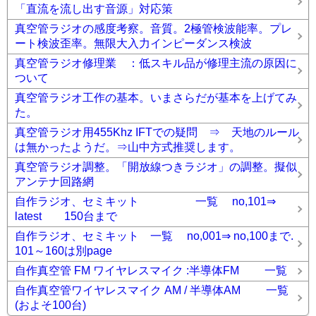
「直流を流し出す音源」対応策
真空管ラジオの感度考察。音質。2極管検波能率。プレ
ート検波歪率。無限大入力インピーダンス検波
真空管ラジオ修理業 ：低スキル品が修理主流の原因に
ついて
真空管ラジオ工作の基本。いまさらだが基本を上げてみ
た。
真空管ラジオ用455Khz IFTでの疑問 ⇒ 天地のルール
は無かったようだ。⇒山中方式推奨します。
真空管ラジオ調整。「開放線つきラジオ」の調整。擬似
アンテナ回路網
自作ラジオ、セミキット 一覧 no,101⇒
latest 150台まで
自作ラジオ、セミキット 一覧 no,001⇒ no,100まで.
101～160は別page
自作真空管 FM ワイヤレスマイク :半導体FM 一覧
自作真空管ワイヤレスマイク AM / 半導体AM 一覧
(およそ100台)