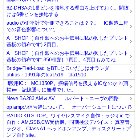
6Z-DH3Aの1番ピンを接地する理由を上げておく。間抜
けは6番ピンを接地する
audio の歪率計で計測できることは？？。 IC製造工程
での音色影響について
A SHOP（ 自作派へのお手伝用に私の興したプリント
基板の領布です) 2頁目。
A SHOP（ 自作派へのお手伝用に私の興したプリント
基板の領布です: 350種類) :1頁目。4頁目もみてね
Bridge-Tied-Load をBTLと云いだしはオランダ
phlips：1991年のtda1519。tda1510
if段用IC : MC1350P。振幅信号を扱えるICなのか？(再
掲)⇒ 記憶通りに無理でした。
Neve BA283 AM & AV ルパート・ニーヴの回路
op ampの信号遅について。 オーバーシュートについて
RADIO KITS TOP。ワイヤレスマイク自作：ラジオic で
自作：AM,SSB,CW受信機。同期検波デバイス： 真空管
ラジオ、Class A1 ヘッドホンアンプ、ディスクリートア
ンプ自作site。