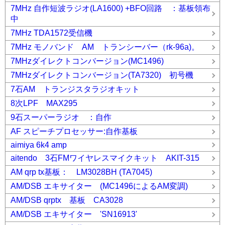
7MHz 自作短波ラジオ(LA1600) +BFO回路 ：基板領布
中
7MHz TDA1572受信機
7MHz モノバンド AM トランシーバー（rk-96a)。
7MHzダイレクトコンバージョン(MC1496)
7MHzダイレクトコンバージョン(TA7320) 初号機
7石AM トランジスタラジオキット
8次LPF MAX295
9石スーパーラジオ ：自作
AF スピーチプロセッサー:自作基板
aimiya 6k4 amp
aitendo 3石FMワイヤレスマイクキット AKIT-315
AM qrp tx基板： LM3028BH (TA7045)
AM/DSB エキサイター (MC1496によるAM変調)
AM/DSB qrptx 基板 CA3028
AM/DSB エキサイター 'SN16913'