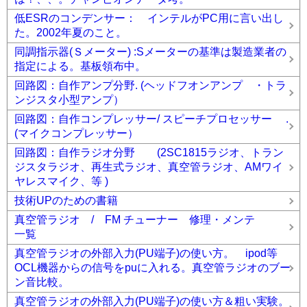
低ESRのコンデンサー： インテルがPC用に言い出し
た。2002年夏のこと。
同調指示器(Ｓメーター) :Sメーターの基準は製造業者の
指定による。基板領布中。
回路図：自作アンプ分野. (ヘッドフオンアンプ ・トラ
ンジスタ小型アンプ）
回路図：自作コンプレッサー/ スピーチプロセッサー .
(マイクコンプレッサー）
回路図：自作ラジオ分野 (2SC1815ラジオ、トラン
ジスタラジオ、再生式ラジオ、真空管ラジオ、AMワイ
ヤレスマイク、等 )
技術UPのための書籍
真空管ラジオ / FM チューナー 修理・メンテ
一覧
真空管ラジオの外部入力(PU端子)の使い方。 ipod等
OCL機器からの信号をpuに入れる。真空管ラジオのブー
ン音比較。
真空管ラジオの外部入力(PU端子)の使い方＆粗い実験。