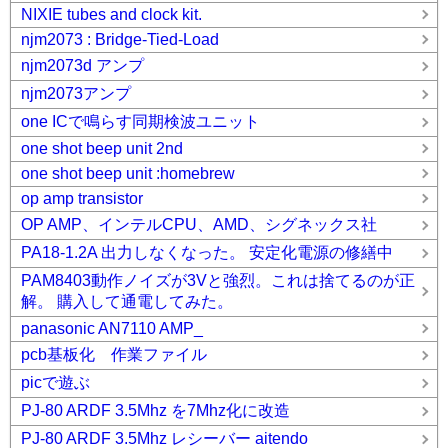
NIXIE tubes and clock kit.
njm2073 : Bridge-Tied-Load
njm2073d アンプ
njm2073アンプ
one ICで鳴らす同期検波ユニット
one shot beep unit 2nd
one shot beep unit :homebrew
op amp transistor
OP AMP、インテルCPU、AMD、シグネックス社
PA18-1.2A 出力しなくなった。 安定化電源の修繕中
PAM8403動作ノイズが3Vと強烈。これは捨てるのが正
解。 購入して通電してみた。
panasonic AN7110 AMP_
pcb基板化 作業ファイル
picで遊ぶ
PJ-80 ARDF 3.5Mhz を7Mhz化に改造
PJ-80 ARDF 3.5Mhz レシーバー aitendo