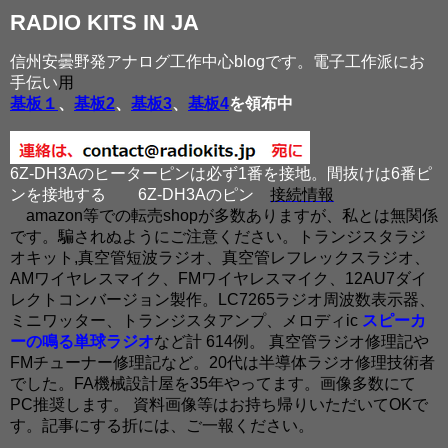
RADIO KITS IN JA
信州安曇野発アナログ工作中心blogです。電子工作派にお
手伝い
用
基板１
、
基板2
、
基板3
、
基板4
を領布中
6Z-DH3Aのヒーターピンは必ず1番を接地。間抜けは6番ピ
ンを接地する
6Z-DH3Aのピン
接続情報
amazon等での転売shopが多数ありますが、私とは無関係
です。騙されぬようにご注意ください。トランジスタラジ
オキット,真空管短波ラジオ、真空管レフレックスラジオ、
AMワイヤレスマイク、FMワイヤレスマイク、12AU7ダイ
レクトコンバージョン製作。LC7265ラジオ周波数表示器、
ミニワッター、トランジスタアンプ、メロディic
スピーカ
ーの鳴る単球ラジオ
など計 614例。 真空管ラジオ修理記や
FMチューナー修理記など。20代は半導体ラジオ修理技術者
でした。FA機械設計屋を35年やってます。画像多数にて
PC推奨します。 資料画像等はお持ち帰りいただいてOKで
す。記事にする折には、ご一報ください。