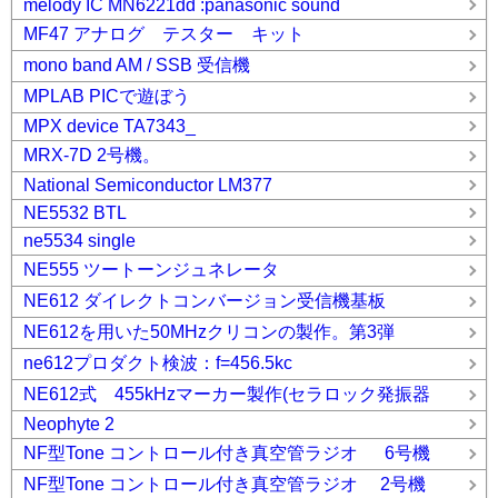
melody IC MN6221dd :panasonic sound
MF47 アナログ テスター キット
mono band AM / SSB 受信機
MPLAB PICで遊ぼう
MPX device TA7343_
MRX-7D 2号機。
National Semiconductor LM377
NE5532 BTL
ne5534 single
NE555 ツートーンジュネレータ
NE612 ダイレクトコンバージョン受信機基板
NE612を用いた50MHzクリコンの製作。第3弾
ne612プロダクト検波：f=456.5kc
NE612式 455kHzマーカー製作(セラロック発振器
Neophyte 2
NF型Tone コントロール付き真空管ラジオ 6号機
NF型Tone コントロール付き真空管ラジオ 2号機