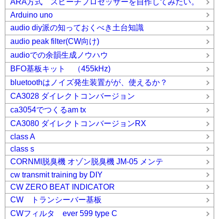
ARA方式 スピーチプロセッサーを自作してみたい。
Arduino uno
audio diy派の知っておくべき土台知識
audio peak filter(CW向け)
audioでの余韻生成ノウハウ
BFO基板キット （455kHz)
bluetoothはノイズ発生装置がが、使えるか？
CA3028 ダイレクトコンバージョン
ca3054でつくるam tx
CA3080 ダイレクトコンバージョンRX
class A
class s
CORNMI脱臭機 オゾン脱臭機 JM-05 メンテ
cw transmit training by DIY
CW ZERO BEAT INDICATOR
CW トランシーバー基板
CWフィルタ ever 599 type C