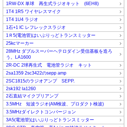
1RW-DX 単球 再生式ラジオキット (6EH8)
1T4 1R5 ワイヤレスマイク
1T4 1U4 ラジオ
1石+1 IC レフレックスラジオ
1Ｒ5(電池管)はいぶりっどトランスミッター
25kcマーカー
28MHz ダブルスーパーヘテロダイン受信基板を造ろ
う。LA1600
2R-DC 2球再生式 電池管ラジオ キット
2sa1359 2sc3422のsepp amp
2SC1815のラジオアンプ SEPP.
2sk192 la1260
2石直結マイクプリアンプ
3.5MHz 短波ラジオ(AM検波、プロダクト検波)
3.5MHzダイレクトコンバージョン
3A5(電池管)はいぶりっどトランスミッター