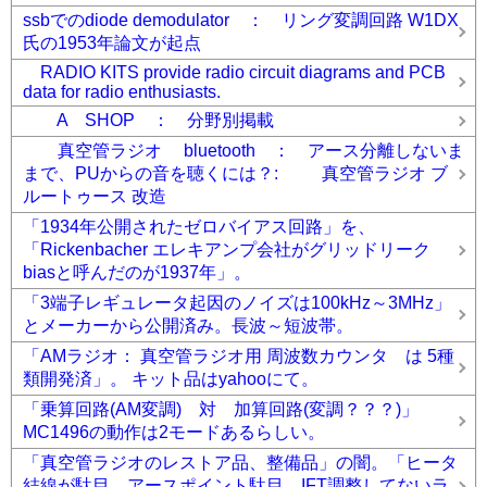
ssbでのdiode demodulator ： リング変調回路 W1DX
氏の1953年論文が起点
RADIO KITS provide radio circuit diagrams and PCB
data for radio enthusiasts.
A SHOP ： 分野別掲載
真空管ラジオ bluetooth ： アース分離しないま
まで、PUからの音を聴くには？: 真空管ラジオ ブ
ルートゥース 改造
「1934年公開されたゼロバイアス回路」を、
「Rickenbacher エレキアンプ会社がグリッドリーク
biasと呼んだのが1937年」。
「3端子レギュレータ起因のノイズは100kHz～3MHz」
とメーカーから公開済み。長波～短波帯。
「AMラジオ： 真空管ラジオ用 周波数カウンタ は 5種
類開発済」。 キット品はyahooにて。
「乗算回路(AM変調) 対 加算回路(変調？？？)」
MC1496の動作は2モードあるらしい。
「真空管ラジオのレストア品、整備品」の闇。「ヒータ
結線が駄目。アースポイント駄目。IFT調整してないラ