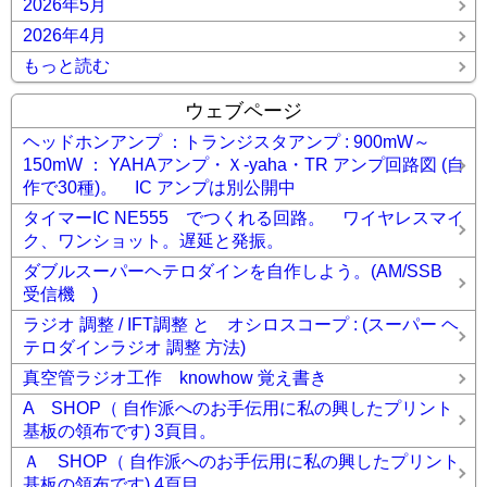
2026年5月
2026年4月
もっと読む
ウェブページ
ヘッドホンアンプ ：トランジスタアンプ : 900mW～
150mW ： YAHAアンプ・Ｘ-yaha・TR アンプ回路図 (自
作で30種)。 IC アンプは別公開中
タイマーIC NE555 でつくれる回路。 ワイヤレスマイ
ク、ワンショット。遅延と発振。
ダブルスーパーヘテロダインを自作しよう。(AM/SSB
受信機 )
ラジオ 調整 / IFT調整 と オシロスコープ : (スーパー ヘ
テロダインラジオ 調整 方法)
真空管ラジオ工作 knowhow 覚え書き
A SHOP（ 自作派へのお手伝用に私の興したプリント
基板の領布です) 3頁目。
Ａ SHOP（ 自作派へのお手伝用に私の興したプリント
基板の領布です) 4頁目。