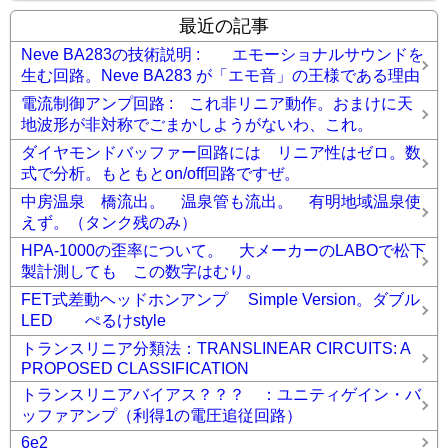
最近の記事
Neve BA283の技術説明 : エモーショナルサウンドを
生む回路。Neve BA283 が「エモ音」の王様である理由
電流制御アンプ回路 : これ非リニア動作。おまけに天
地波形が非対称でごまかしようがないわ、これ。
ダイヤモンドバッファー回路には リニア性はゼロ。数
式で分析。もともとon/off回路ですぜ。
中房温泉 橋流出。 温泉管も流出。 有明地域温泉使
えず。（タンク残のみ）
HPA-1000の歪率について。 大メーカーのLABOで松下
製計測しても この数字はむり。
FET式差動ヘッドホンアンプ Simple Version。ダブル
LED ぺるけstyle
トランスリニア分類法：TRANSLINEAR CIRCUITS: A
PROPOSED CLASSIFICATION
トランスリニアバイアス？？？ ：ユニティゲイン・バ
ッファアンプ（利得1の電圧追従回路）
6e2