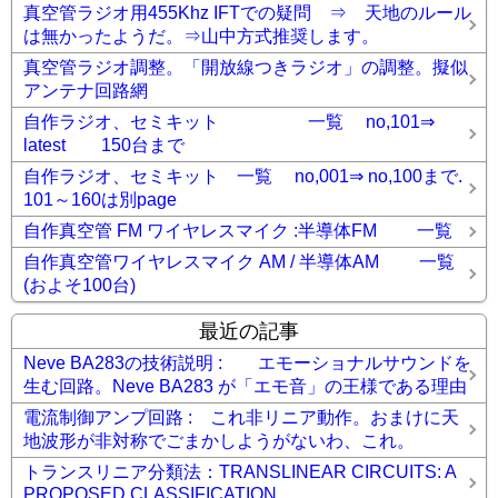
真空管ラジオ用455Khz IFTでの疑問 ⇒ 天地のルール
は無かったようだ。⇒山中方式推奨します。
真空管ラジオ調整。「開放線つきラジオ」の調整。擬似
アンテナ回路網
自作ラジオ、セミキット 一覧 no,101⇒
latest 150台まで
自作ラジオ、セミキット 一覧 no,001⇒ no,100まで.
101～160は別page
自作真空管 FM ワイヤレスマイク :半導体FM 一覧
自作真空管ワイヤレスマイク AM / 半導体AM 一覧
(およそ100台)
最近の記事
Neve BA283の技術説明 : エモーショナルサウンドを
生む回路。Neve BA283 が「エモ音」の王様である理由
電流制御アンプ回路 : これ非リニア動作。おまけに天
地波形が非対称でごまかしようがないわ、これ。
トランスリニア分類法：TRANSLINEAR CIRCUITS: A
PROPOSED CLASSIFICATION