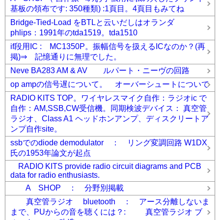
基板の領布です: 350種類) :1頁目。4頁目もみてね
Bridge-Tied-Load をBTLと云いだしはオランダ
phlips：1991年のtda1519。tda1510
if段用IC : MC1350P。振幅信号を扱えるICなのか？(再
掲)⇒ 記憶通りに無理でした。
Neve BA283 AM & AV ルパート・ニーヴの回路
op ampの信号遅について。 オーバーシュートについて
RADIO KITS TOP。ワイヤレスマイク自作：ラジオic で
自作：AM,SSB,CW受信機。同期検波デバイス： 真空管
ラジオ、Class A1 ヘッドホンアンプ、ディスクリートア
ンプ自作site。
ssbでのdiode demodulator ： リング変調回路 W1DX
氏の1953年論文が起点
RADIO KITS provide radio circuit diagrams and PCB
data for radio enthusiasts.
A SHOP ： 分野別掲載
真空管ラジオ bluetooth ： アース分離しないま
まで、PUからの音を聴くには？: 真空管ラジオ ブ