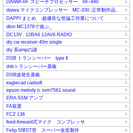
DAIWA RF スピーチプロセッサー RF-440
daiwa マイクコンプレッサー MC-330 :正常動作品。
DAPPI まとめ :超優良な世論工作業について
dbm MC1376で遊ぶ_
DC13V : 12BA6 12AV6 RADIO
diy cw receiver 40m single
diy 系ampの謎
DSB トランシーバー type Ⅱ
dsbトランシーバー基板
DSB波発生基板
eaglecad cadsoft
epson melody ic svm7561 sound
ERA-5SM アンプ
FA装置
FCZ 136
feed-forward式マイク コンプレッサ
Felip 5球ST管 スーパー改造製作