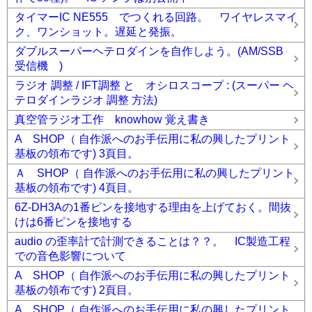
タイマーIC NE555 でつくれる回路。 ワイヤレスマイ
ク、ワンショット。遅延と発振。
ダブルスーパーヘテロダインを自作しよう。(AM/SSB
受信機 )
ラジオ 調整 / IFT調整 と オシロスコープ : (スーパー ヘ
テロダインラジオ 調整 方法)
真空管ラジオ工作 knowhow 覚え書き
A SHOP（ 自作派へのお手伝用に私の興したプリント
基板の領布です) 3頁目。
Ａ SHOP（ 自作派へのお手伝用に私の興したプリント
基板の領布です) 4頁目。
6Z-DH3Aの1番ピンを接地する理由を上げておく。間抜
けは6番ピンを接地する
audio の歪率計で計測できることは？？。 IC製造工程
での音色影響について
A SHOP（ 自作派へのお手伝用に私の興したプリント
基板の領布です) 2頁目。
A SHOP（ 自作派へのお手伝用に私の興したプリント