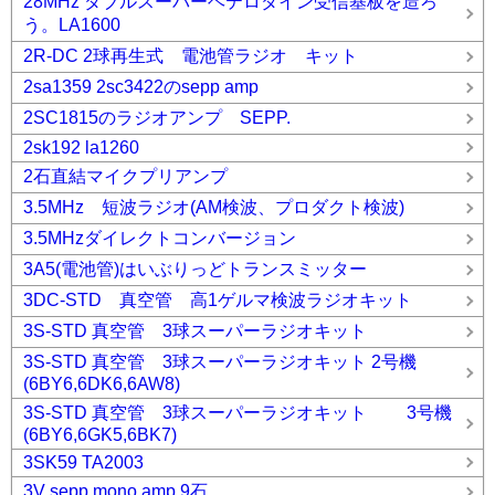
28MHz ダブルスーパーヘテロダイン受信基板を造ろ
う。LA1600
2R-DC 2球再生式 電池管ラジオ キット
2sa1359 2sc3422のsepp amp
2SC1815のラジオアンプ SEPP.
2sk192 la1260
2石直結マイクプリアンプ
3.5MHz 短波ラジオ(AM検波、プロダクト検波)
3.5MHzダイレクトコンバージョン
3A5(電池管)はいぶりっどトランスミッター
3DC-STD 真空管 高1ゲルマ検波ラジオキット
3S-STD 真空管 3球スーパーラジオキット
3S-STD 真空管 3球スーパーラジオキット 2号機
(6BY6,6DK6,6AW8)
3S-STD 真空管 3球スーパーラジオキット 3号機
(6BY6,6GK5,6BK7)
3SK59 TA2003
3V sepp mono amp 9石