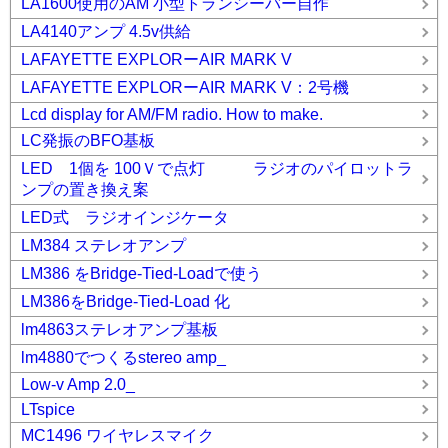
LA1600使用のAM 小型トランシーバー自作
LA4140アンプ 4.5v供給
LAFAYETTE EXPLORーAIR MARK V
LAFAYETTE EXPLORーAIR MARK V：2号機
Lcd display for AM/FM radio. How to make.
LC発振のBFO基板
LED 1個を 100Ｖで点灯 ラジオのパイロットラ
ンプの置き換え案
LED式 ラジオインジケータ
LM384 ステレオアンプ
LM386 をBridge-Tied-Loadで使う
LM386をBridge-Tied-Load 化
lm4863ステレオアンプ基板
lm4880でつくるstereo amp_
Low-v Amp 2.0_
LTspice
MC1496 ワイヤレスマイク