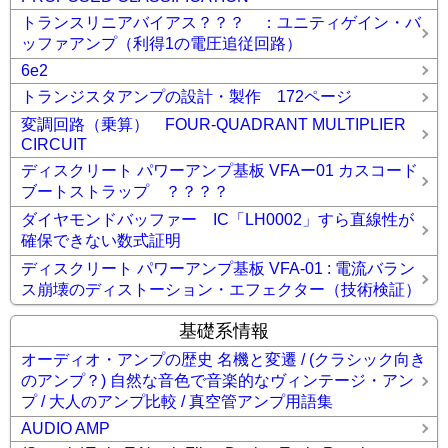
トランスリニアバイアス？？？ ：ユニティゲイン・バ
ッファアンプ（利得1の電圧追従回路）
6e2
トランジスタアンプの設計・製作 172ページ
変調回路（乗算） FOUR-QUADRANT MULTIPLIER
CIRCUIT
ディスクリート パワーアンプ基板 VFAー01 カスコード
ブートストラップ ？？？？
ダイヤモンドバッファー IC「LH0002」すら直線性が
確保できない数式証明
ディスクリート パワーアンプ基板 VFA-01 : 電流バラン
ス崩壊のディストーション・エフェクター（技術検証）
基礎系情報
オーディオ・アンプの歴史 名機と変遷 / (クラシック向き
のアンプ？) 自然な音色で音楽的なヴィンテージ・アン
プ / 大人のアンプ比較 / 真空管アンプ用語集
AUDIO AMP