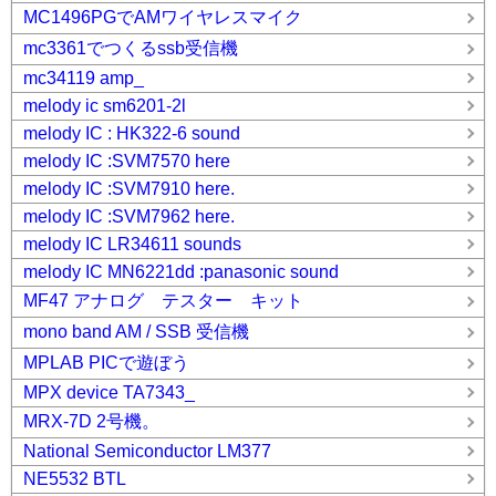
MC1496PGでAMワイヤレスマイク
mc3361でつくるssb受信機
mc34119 amp_
melody ic sm6201-2l
melody IC : HK322-6 sound
melody IC :SVM7570 here
melody IC :SVM7910 here.
melody IC :SVM7962 here.
melody IC LR34611 sounds
melody IC MN6221dd :panasonic sound
MF47 アナログ テスター キット
mono band AM / SSB 受信機
MPLAB PICで遊ぼう
MPX device TA7343_
MRX-7D 2号機。
National Semiconductor LM377
NE5532 BTL