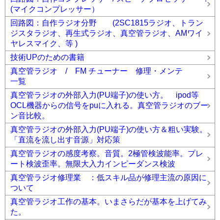
(マイクコンプレッサー）
回路図：自作ラジオ分野 (2SC1815ラジオ、トラン
ジスタラジオ、再生式ラジオ、真空管ラジオ、AMワイ
ヤレスマイク、等 )
技術UPのための書籍
真空管ラジオ / FM チューナー 修理・メンテ
一覧
真空管ラジオの外部入力(PU端子)の使い方。 ipod等
OCL機器からの信号をpuに入れる。真空管ラジオのブー
ン音比較。
真空管ラジオの外部入力(PU端子)の使い方＆粗い実験。
「直流を流し出す音源」対応策
真空管ラジオの感度考察。音質。2極管検波能率。プレ
ート検波歪率。無限大入力インピーダンス検波
真空管ラジオ修理業 ：低スキル品が修理主流の原因に
ついて
真空管ラジオ工作の基本。いまさらだが基本を上げてみ
た。