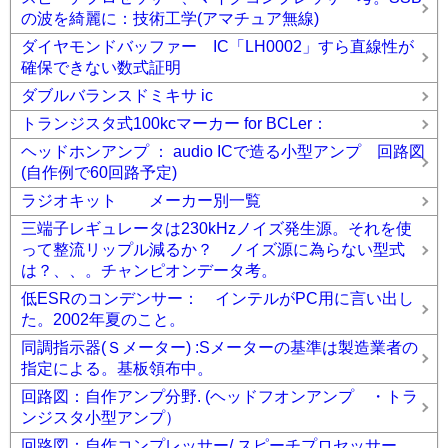
の波を綺麗に：技術工学(アマチュア無線)
ダイヤモンドバッファー IC「LH0002」すら直線性が
確保できない数式証明
ダブルバランスドミキサ ic
トランジスタ式100kcマーカー for BCLer：
ヘッドホンアンプ ： audio ICで造る小型アンプ 回路図
(自作例で60回路予定)
ラジオキット メーカー別一覧
三端子レギュレータは230kHzノイズ発生源。それを使
って整流リップル減るか？ ノイズ源に為らない型式
は？、、。チャンピオンデータ考。
低ESRのコンデンサー： インテルがPC用に言い出し
た。2002年夏のこと。
同調指示器(Ｓメーター) :Sメーターの基準は製造業者の
指定による。基板領布中。
回路図：自作アンプ分野. (ヘッドフオンアンプ ・トラ
ンジスタ小型アンプ）
回路図：自作コンプレッサー/ スピーチプロセッサー .