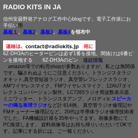
RADIO KITS IN JA
信州安曇野発アナログ工作中心blogです。電子工作派にお
手伝い
用
基板１
、
基板2
、
基板3
、
基板4
を領布中
6Z-DH3Aのヒーターピンは必ず1番を接地。間抜けは6番ピ
ンを接地する
6Z-DH3Aのピン
接続情報
amazon等での転売shopが多数ありますが、私とは無関係
です。騙されぬようにご注意ください。トランジスタラジ
オキット,真空管短波ラジオ、真空管レフレックスラジオ、
AMワイヤレスマイク、FMワイヤレスマイク、12AU7ダイ
レクトコンバージョン製作。LC7265ラジオ周波数表示器、
ミニワッター、トランジスタアンプ、メロディic
スピーカ
ーの鳴る単球ラジオ
など計 614例。 真空管ラジオ修理記や
FMチューナー修理記など。20代は半導体ラジオ修理技術者
でした。FA機械設計屋を35年やってます。画像多数にて
PC推奨します。 資料画像等はお持ち帰りいただいてOKで
す。記事にする折には、ご一報ください。