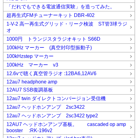
「だれでもできる電波通信実験」を造ってみた。
超再生式FMチューナーキット DBR-402
1-V-2 高一再生式グリッド・リーク検波 ST管3球ラジ
オ
1000円 トランジスタラジオキット S66D
100kHz マーカー (真空封印型振動子)
100kHzstep マーカー
100kHz マーカー v3
12.6vで聴く真空管ラジオ :12BA6,12AV6
12au7 headphone amp
12AU7 SSB復調基板
12au7 twin ダイレクトコンバージョン受信機
12au7 ヘッドホンアンプ 2sc3422
12au7 ヘッドホンアンプ 2sc3422 type2
12AU7 ヘッドホンアンプ基板。 cascaded op amp
booster :RK-196v2