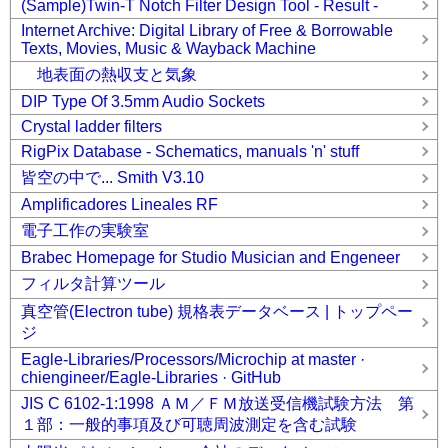
(Sample)Twin-T Notch Filter Design Tool - Result -
Internet Archive: Digital Library of Free & Borrowable
Texts, Movies, Music & Wayback Machine
地表面の熱収支と気象
DIP Type Of 3.5mm Audio Sockets
Crystal ladder filters
RigPix Database - Schematics, manuals 'n' stuff
皆空の中で... Smith V3.10
Amplificadores Lineales RF
電子工作の実験室
Brabec Homepage for Studio Musician and Engeneer
フィルタ計算ツール
真空管(Electron tube) 規格表データベース | トップペー
ジ
Eagle-Libraries/Processors/Microchip at master ·
chiengineer/Eagle-Libraries · GitHub
JIS C 6102-1:1998 ＡＭ／ＦＭ放送受信機試験方法 第
１部：一般的事項及び可聴周波測定を含む試験