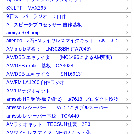
8次LPF MAX295
9石スーパーラジオ ：自作
AF スピーチプロセッサー:自作基板
aimiya 6k4 amp
aitendo 3石FMワイヤレスマイクキット AKIT-315
AM qrp tx基板： LM3028BH (TA7045)
AM/DSB エキサイター (MC1496によるAM変調)
AM/DSB qrptx 基板 CA3028
AM/DSB エキサイター 'SN16913'
AM/FM LA1260 自作ラジオ
AM/FMラジオキット
am/ssb HF 受信機( 7MHz) ta7613 :プロダクト検波
am/ssb レシーバー TDA1572: ダブルスーパー
am/ssb レシーバー基板 TCA440
AMラジオキット TECSUN社製 2P3
AMワイヤレスマイク : NE612 キット化