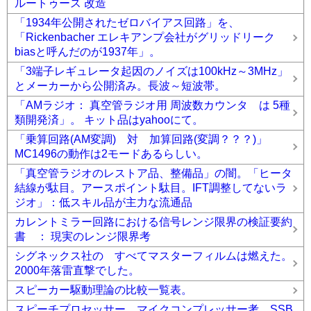
ルートゥース 改造
「1934年公開されたゼロバイアス回路」を、
「Rickenbacher エレキアンプ会社がグリッドリーク
biasと呼んだのが1937年」。
「3端子レギュレータ起因のノイズは100kHz～3MHz」
とメーカーから公開済み。長波～短波帯。
「AMラジオ： 真空管ラジオ用 周波数カウンタ は 5種
類開発済」。 キット品はyahooにて。
「乗算回路(AM変調) 対 加算回路(変調？？？)」
MC1496の動作は2モードあるらしい。
「真空管ラジオのレストア品、整備品」の闇。「ヒータ
結線が駄目。アースポイント駄目。IFT調整してないラ
ジオ」：低スキル品が主力な流通品
カレントミラー回路における信号レンジ限界の検証要約
書 ： 現実のレンジ限界考
シグネックス社の すべてマスターフィルムは燃えた。
2000年落雷直撃でした。
スピーカー駆動理論の比較一覧表。
スピーチプロセッサー、マイクコンプレッサー考。SSB