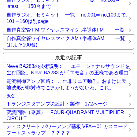
latest 150台まで
自作ラジオ、セミキット 一覧 no,001⇒ no,100まで.
101～160は別page
自作真空管 FM ワイヤレスマイク :半導体FM 一覧
自作真空管ワイヤレスマイク AM / 半導体AM 一覧
(およそ100台)
最近の記事
Neve BA283の技術説明 : エモーショナルサウンドを
生む回路。Neve BA283 が「エモ音」の王様である理由
電流制御アンプ回路 : これ非リニア動作。おまけに天
地波形が非対称でごまかしようがないわ、これ。
6e2
トランジスタアンプの設計・製作 172ページ
変調回路（乗算） FOUR-QUADRANT MULTIPLIER
CIRCUIT
ディスクリート パワーアンプ基板 VFAー01 カスコード
ブートストラップ ？？？？