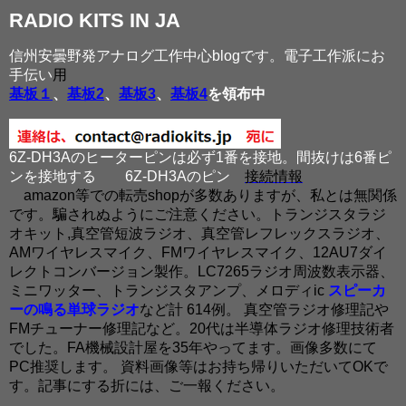
RADIO KITS IN JA
信州安曇野発アナログ工作中心blogです。電子工作派にお
手伝い
用
基板１
、
基板2
、
基板3
、
基板4
を領布中
6Z-DH3Aのヒーターピンは必ず1番を接地。間抜けは6番ピ
ンを接地する
6Z-DH3Aのピン
接続情報
amazon等での転売shopが多数ありますが、私とは無関係
です。騙されぬようにご注意ください。トランジスタラジ
オキット,真空管短波ラジオ、真空管レフレックスラジオ、
AMワイヤレスマイク、FMワイヤレスマイク、12AU7ダイ
レクトコンバージョン製作。LC7265ラジオ周波数表示器、
ミニワッター、トランジスタアンプ、メロディic
スピーカ
ーの鳴る単球ラジオ
など計 614例。 真空管ラジオ修理記や
FMチューナー修理記など。20代は半導体ラジオ修理技術者
でした。FA機械設計屋を35年やってます。画像多数にて
PC推奨します。 資料画像等はお持ち帰りいただいてOKで
す。記事にする折には、ご一報ください。