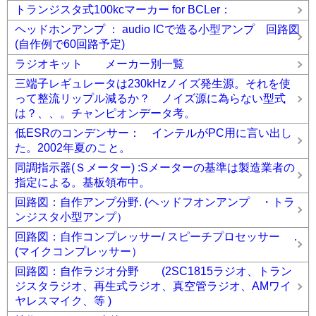
トランジスタ式100kcマーカー for BCLer：
ヘッドホンアンプ ： audio ICで造る小型アンプ 回路図
(自作例で60回路予定)
ラジオキット メーカー別一覧
三端子レギュレータは230kHzノイズ発生源。それを使
って整流リップル減るか？ ノイズ源に為らない型式
は？、、。チャンピオンデータ考。
低ESRのコンデンサー： インテルがPC用に言い出し
た。2002年夏のこと。
同調指示器(Ｓメーター) :Sメーターの基準は製造業者の
指定による。基板領布中。
回路図：自作アンプ分野. (ヘッドフオンアンプ ・トラ
ンジスタ小型アンプ）
回路図：自作コンプレッサー/ スピーチプロセッサー .
(マイクコンプレッサー）
回路図：自作ラジオ分野 (2SC1815ラジオ、トラン
ジスタラジオ、再生式ラジオ、真空管ラジオ、AMワイ
ヤレスマイク、等 )