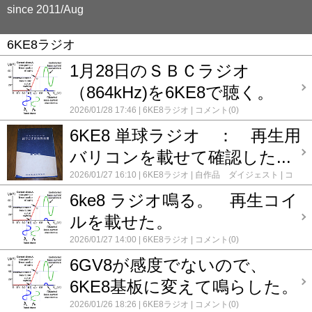
since 2011/Aug
6KE8ラジオ
1月28日のＳＢＣラジオ
（864kHz)を6KE8で聴く。
2026/01/28 17:46
6KE8ラジオ
コメント(0)
6KE8 単球ラジオ ： 再生用
バリコンを載せて確認した...
2026/01/27 16:10
6KE8ラジオ
自作品 ダイジェスト
コ
メント(0)
6ke8 ラジオ鳴る。 再生コイ
ルを載せた。
2026/01/27 14:00
6KE8ラジオ
コメント(0)
6GV8が感度でないので、
6KE8基板に変えて鳴らした。
2026/01/26 18:26
6KE8ラジオ
コメント(0)