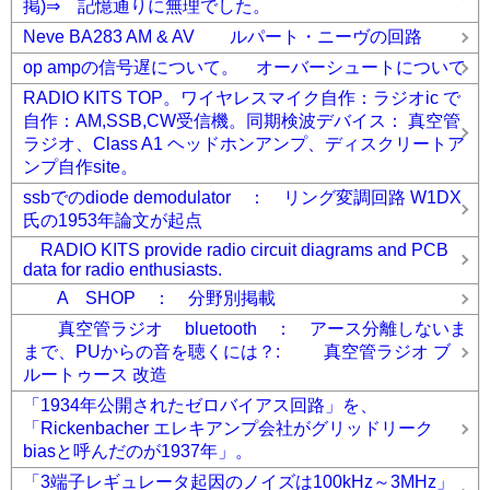
掲)⇒ 記憶通りに無理でした。
Neve BA283 AM & AV ルパート・ニーヴの回路
op ampの信号遅について。 オーバーシュートについて
RADIO KITS TOP。ワイヤレスマイク自作：ラジオic で
自作：AM,SSB,CW受信機。同期検波デバイス： 真空管
ラジオ、Class A1 ヘッドホンアンプ、ディスクリートア
ンプ自作site。
ssbでのdiode demodulator ： リング変調回路 W1DX
氏の1953年論文が起点
RADIO KITS provide radio circuit diagrams and PCB
data for radio enthusiasts.
A SHOP ： 分野別掲載
真空管ラジオ bluetooth ： アース分離しないま
まで、PUからの音を聴くには？: 真空管ラジオ ブ
ルートゥース 改造
「1934年公開されたゼロバイアス回路」を、
「Rickenbacher エレキアンプ会社がグリッドリーク
biasと呼んだのが1937年」。
「3端子レギュレータ起因のノイズは100kHz～3MHz」