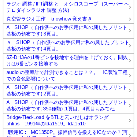
ラジオ 調整 / IFT調整 と オシロスコープ : (スーパー ヘ
テロダインラジオ 調整 方法)
真空管ラジオ工作 knowhow 覚え書き
A SHOP（ 自作派へのお手伝用に私の興したプリント
基板の領布です) 3頁目。
Ａ SHOP（ 自作派へのお手伝用に私の興したプリント
基板の領布です) 4頁目。
6Z-DH3Aの1番ピンを接地する理由を上げておく。間抜
けは6番ピンを接地する
audio の歪率計で計測できることは？？。 IC製造工程
での音色影響について
A SHOP（ 自作派へのお手伝用に私の興したプリント
基板の領布です) 2頁目。
A SHOP（ 自作派へのお手伝用に私の興したプリント
基板の領布です: 350種類) :1頁目。4頁目もみてね
Bridge-Tied-Load をBTLと云いだしはオランダ
phlips：1991年のtda1519。tda1510
if段用IC : MC1350P。振幅信号を扱えるICなのか？(再