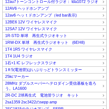
12au7トーンコントロール付ラジオ： tda1072 ラジオ
12AV6 ヘッドホンアンプ
12av6 ヘッｔドホンアンプ（led bar表示)
12BE6 12V ワイヤレスマイク
12SA7 12V ワイヤレスマイク
1R-STD 単球 再生式ラジオキット
1RW-DX 単球 再生式ラジオキット (6EH8)
1T4 1R5 ワイヤレスマイク
1T4 1U4 ラジオ
1石+1 IC レフレックスラジオ
1Ｒ5(電池管)はいぶりっどトランスミッター
25kcマーカー
28MHz ダブルスーパーヘテロダイン受信基板を造ろ
う。LA1600
2R-DC 2球再生式 電池管ラジオ キット
2sa1359 2sc3422のsepp amp
2SC1815のラジオアンプ SEPP.