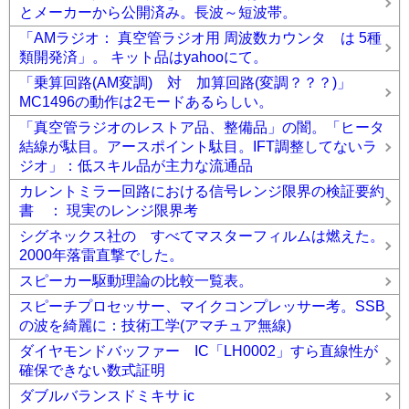
とメーカーから公開済み。長波～短波帯。
「AMラジオ： 真空管ラジオ用 周波数カウンタ は 5種
類開発済」。 キット品はyahooにて。
「乗算回路(AM変調) 対 加算回路(変調？？？)」
MC1496の動作は2モードあるらしい。
「真空管ラジオのレストア品、整備品」の闇。「ヒータ
結線が駄目。アースポイント駄目。IFT調整してないラ
ジオ」：低スキル品が主力な流通品
カレントミラー回路における信号レンジ限界の検証要約
書 ： 現実のレンジ限界考
シグネックス社の すべてマスターフィルムは燃えた。
2000年落雷直撃でした。
スピーカー駆動理論の比較一覧表。
スピーチプロセッサー、マイクコンプレッサー考。SSB
の波を綺麗に：技術工学(アマチュア無線)
ダイヤモンドバッファー IC「LH0002」すら直線性が
確保できない数式証明
ダブルバランスドミキサ ic