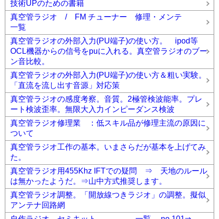
技術UPのための書籍
真空管ラジオ / FM チューナー 修理・メンテ
一覧
真空管ラジオの外部入力(PU端子)の使い方。 ipod等
OCL機器からの信号をpuに入れる。真空管ラジオのブー
ン音比較。
真空管ラジオの外部入力(PU端子)の使い方＆粗い実験。
「直流を流し出す音源」対応策
真空管ラジオの感度考察。音質。2極管検波能率。プレ
ート検波歪率。無限大入力インピーダンス検波
真空管ラジオ修理業 ：低スキル品が修理主流の原因に
ついて
真空管ラジオ工作の基本。いまさらだが基本を上げてみ
た。
真空管ラジオ用455Khz IFTでの疑問 ⇒ 天地のルール
は無かったようだ。⇒山中方式推奨します。
真空管ラジオ調整。「開放線つきラジオ」の調整。擬似
アンテナ回路網
自作ラジオ、セミキット 一覧 no,101⇒