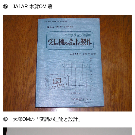
⑮ JA1AR 木賀OM 著
⑯ 大塚OMの「変調の理論と設計」