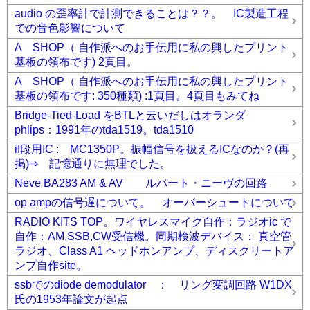
audio の歪率計で計測できることは？？。 IC製造工程
での音色影響について
A SHOP（ 自作派へのお手伝用に私の興したプリント
基板の領布です) 2頁目。
A SHOP（ 自作派へのお手伝用に私の興したプリント
基板の領布です: 350種類) :1頁目。4頁目もみてね
Bridge-Tied-Load をBTLと云いだしはオランダ
phlips：1991年のtda1519。tda1510
if段用IC : MC1350P。振幅信号を扱えるICなのか？(再
掲)⇒ 記憶通りに無理でした。
Neve BA283 AM & AV ルパート・ニーヴの回路
op ampの信号遅について。 オーバーシュートについて
RADIO KITS TOP。ワイヤレスマイク自作：ラジオic で
自作：AM,SSB,CW受信機。同期検波デバイス： 真空管
ラジオ、Class A1 ヘッドホンアンプ、ディスクリートア
ンプ自作site。
ssbでのdiode demodulator ： リング変調回路 W1DX
氏の1953年論文が起点