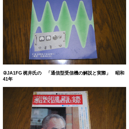
②JA1FG 梶井氏の 「通信型受信機の解説と実際」 昭和
41年