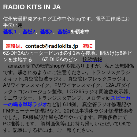
RADIO KITS IN JA
信州安曇野発アナログ工作中心blogです。電子工作派にお
手伝い
用
基板１
、
基板2
、
基板3
、
基板4
を領布中
6Z-DH3Aのヒーターピンは必ず1番を接地。間抜けは6番ピ
ンを接地する
6Z-DH3Aのピン
接続情報
amazon等での転売shopが多数ありますが、私とは無関係
です。騙されぬようにご注意ください。トランジスタラジ
オキット,真空管短波ラジオ、真空管レフレックスラジオ、
AMワイヤレスマイク、FMワイヤレスマイク、12AU7ダイ
レクトコンバージョン製作。LC7265ラジオ周波数表示器、
ミニワッター、トランジスタアンプ、メロディic
スピーカ
ーの鳴る単球ラジオ
など計 614例。 真空管ラジオ修理記や
FMチューナー修理記など。20代は半導体ラジオ修理技術者
でした。FA機械設計屋を35年やってます。画像多数にて
PC推奨します。 資料画像等はお持ち帰りいただいてOKで
す。記事にする折には、ご一報ください。