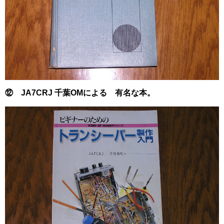
⑫ JA7CRJ 千葉OMによる 有名な本。