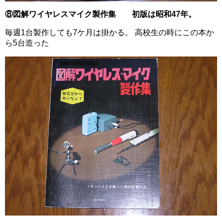
⑧図解ワイヤレスマイク製作集 初版は昭和47年。
毎週1台製作しても7ケ月は掛かる。 高校生の時にこの本か
ら5台造った