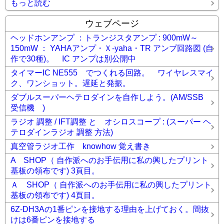
もっと読む
ウェブページ
ヘッドホンアンプ ：トランジスタアンプ : 900mW～
150mW ： YAHAアンプ・Ｘ-yaha・TR アンプ回路図 (自
作で30種)。 IC アンプは別公開中
タイマーIC NE555 でつくれる回路。 ワイヤレスマイ
ク、ワンショット。遅延と発振。
ダブルスーパーヘテロダインを自作しよう。(AM/SSB
受信機 )
ラジオ 調整 / IFT調整 と オシロスコープ : (スーパー ヘ
テロダインラジオ 調整 方法)
真空管ラジオ工作 knowhow 覚え書き
A SHOP（ 自作派へのお手伝用に私の興したプリント
基板の領布です) 3頁目。
Ａ SHOP（ 自作派へのお手伝用に私の興したプリント
基板の領布です) 4頁目。
6Z-DH3Aの1番ピンを接地する理由を上げておく。間抜
けは6番ピンを接地する