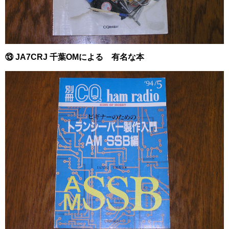
⑬ JA7CRJ 千葉OMによる 有名な本