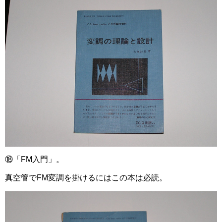
⑱「FM入門」。
真空管でFM変調を掛けるにはこの本は必読。