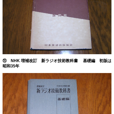
⑪ NHK 増補改訂 新ラジオ技術教科書 基礎編 初版は
昭和35年