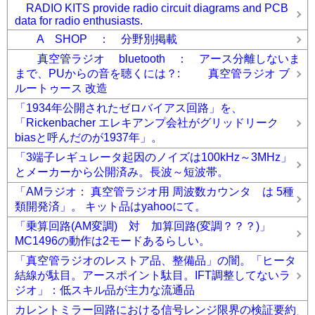
RADIO KITS provide radio circuit diagrams and PCB
data for radio enthusiasts.
A SHOP ： 分野別掲載
真空管ラジオ bluetooth ： アース分離しないま
まで、PUからの音を聴くには？: 真空管ラジオ ブ
ルートゥース 改造
「1934年公開されたゼロバイアス回路」を、
「Rickenbacher エレキアンプ会社がグリッドリーク
biasと呼んだのが1937年」。
「3端子レギュレータ起因のノイズは100kHz～3MHz」
とメーカーから公開済み。長波～短波帯。
「AMラジオ： 真空管ラジオ用 周波数カウンタ は 5種
類開発済」。 キット品はyahooにて。
「乗算回路(AM変調) 対 加算回路(変調？？？)」
MC1496の動作は2モードあるらしい。
「真空管ラジオのレストア品、整備品」の闇。「ヒータ
結線が駄目。アースポイント駄目。IFT調整してないラ
ジオ」：低スキル品が主力な流通品
カレントミラー回路における信号レンジ限界の検証要約