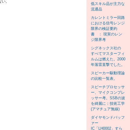
ない。
低スキル品が主力な
流通品
カレントミラー回路
における信号レンジ
限界の検証要約
書 ： 現実のレン
ジ限界考
シグネックス社の
すべてマスターフィ
ルムは燃えた。2000
年落雷直撃でした。
スピーカー駆動理論
の比較一覧表。
スピーチプロセッサ
ー、マイクコンプレ
ッサー考。SSBの波
を綺麗に：技術工学
(アマチュア無線)
ダイヤモンドバッフ
ァー
IC「LH0002」すら