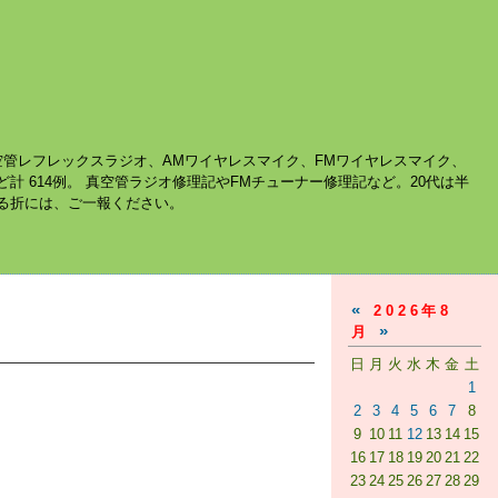
空管レフレックスラジオ、AMワイヤレスマイク、FMワイヤレスマイク、
ど計 614例。 真空管ラジオ修理記やFMチューナー修理記など。20代は半
する折には、ご一報ください。
«
2026年8
»
月
日
月
火
水
木
金
土
1
2
3
4
5
6
7
8
9
10
11
12
13
14
15
16
17
18
19
20
21
22
23
24
25
26
27
28
29