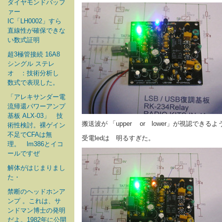
ダイヤモンドバッフ
ァー
IC「LH0002」すら
直線性が確保できな
い数式証明
超3極管接続 16A8
シングル ステレ
オ ：技術分析し
数式で表現した。
「アレキサンダー電
流帰還パワーアンプ
基板 ALX-03」 技
搬送波が 「upper or lower」が視認できる
術性検討。裸ゲイン
不足でCFAは無
受電ledは 明るすぎた。
理。 lm386とイコ
ールですぜ
解体がはじまりまし
た・
禁断のヘッドホンア
ンプ 。これは、サ
ンドマン博士の発明
だよ。1982年に公開