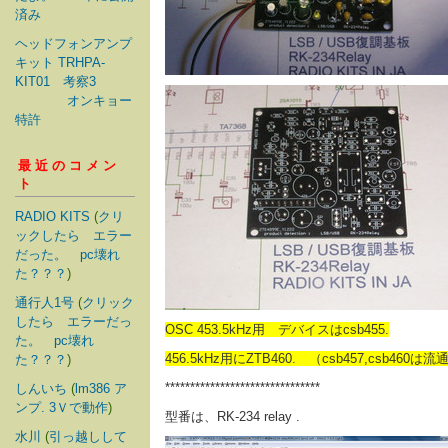
済み
ヘッドフォンアンプ
キット TRHPA-
KIT01 考察3
オンキョー
特許
最近のコメン
ト
RADIO KITS
(
クリ
ックしたら エラー
だった。 pc壊れ
た？？？
)
通行人1号
(
クリック
したら エラーだっ
OSC 453.5kHz用 デバイスはcsb455.
た。 pc壊れ
456.5kHz用にZTB460. （csb457,csb4
た？？？
)
*******************************
しんいち
(
lm386 ア
ンプ. 3Ｖで動作
)
型番は、RK-234 relay .
水川
(
引っ越しして