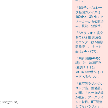
年」。
「3端子レギュレー
タ起因のノイズは
100kHz～3MHz」と
メーカーから公開済
み。長波～短波帯。
「AMラジオ： 真空
管ラジオ用 周波数
カウンタ は 5種類
開発済」。 キット
品はyahooにて。
「乗算回路(AM変
調) 対 加算回路
(変調？？？)」
MC1496の動作は2モ
ードあるらしい。
「真空管ラジオのレ
ストア品、整備品」
の闇。「ヒータ結線
が駄目。アースポイ
ント駄目。IFT調整
8vはmust。
してないラジオ」：