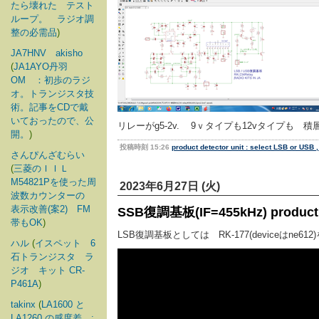
たら壊れた テスト
ループ。 ラジオ調
整の必需品
)
JA7HNV akisho
(
JA1AYO丹羽
OM ：初歩のラジ
オ。トランジスタ技
術。記事をCDで戴
いておったので、公
リレーがg5-2v. 9ｖタイプも12vタイプも 積
開。
)
投稿時刻 15:26
product detector unit : select LSB or USB 
さんぴんざむらい
(
三菱のＩＩＬ
M54821Pを使った周
2023年6月27日 (火)
波数カウンターの
表示改善(案2) FM
SSB復調基板(IF=455kHz) product de
帯もOK
)
LSB復調基板としては RK-177(deviceはne
ハル
(
イスペット 6
石トランジスタ ラ
ジオ キット CR-
P461A
)
takinx
(
LA1600 と
LA1260 の感度差 :