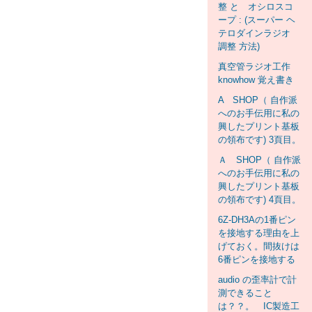
整 と オシロスコ
ープ : (スーパー ヘ
テロダインラジオ
調整 方法)
真空管ラジオ工作
knowhow 覚え書き
A SHOP（ 自作派
へのお手伝用に私の
興したプリント基板
の領布です) 3頁目。
Ａ SHOP（ 自作派
へのお手伝用に私の
興したプリント基板
の領布です) 4頁目。
6Z-DH3Aの1番ピン
を接地する理由を上
げておく。間抜けは
6番ピンを接地する
audio の歪率計で計
測できること
は？？。 IC製造工