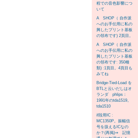
程での音色影響につ
いて
A SHOP（ 自作派
へのお手伝用に私の
興したプリント基板
の領布です) 2頁目。
A SHOP（ 自作派
へのお手伝用に私の
興したプリント基板
の領布です: 350種
類) :1頁目。4頁目も
みてね
Bridge-Tied-Load を
BTLと云いだしはオ
ランダ phlips：
1991年のtda1519。
tda1510
if段用IC :
MC1350P。振幅信
号を扱えるICなの
か？(再掲)⇒ 記憶