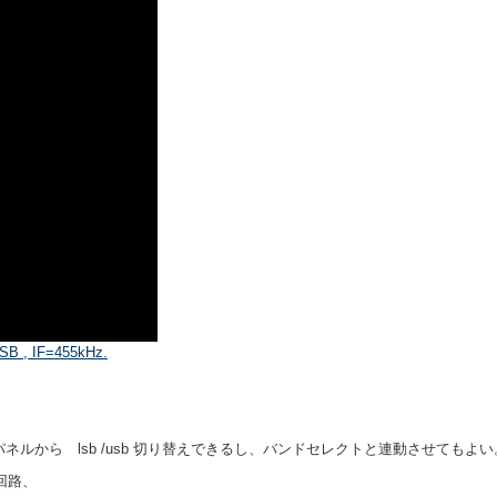
 USB , IF=455kHz.
パネルから lsb /usb 切り替えできるし、バンドセレクトと連動させてもよ
回路、