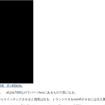
 USB , IF=455kHz.
。 afはta7368なのでパーツboxにあるもので形になる。
スイッチングさせると感度は出る。トランジスタをon/offさせるには注入量0.