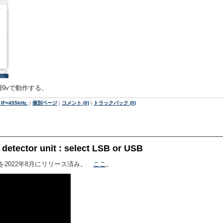
層9vで動作する。
, IF=455kHz.
|
個別ページ
|
コメント (0)
|
トラックバック (0)
tector unit : select LSB or USB
612)を2022年8月にリリース済み。
ここ
。