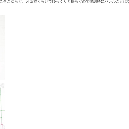
そこそこゆらぐ。5Hz/秒くらいでゆっくりと揺らぐので復調時にバレルことは