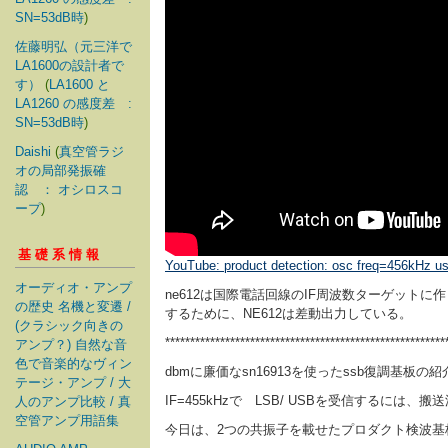
SN=53dB時
)
佐藤明弘（元三洋で
LA1600の設計者で
す）
(
LA1600 と
LA1260 の感度差 :
SN=53dB時
)
Daishi
(
真空管ラジ
オの局部発振確
認 ： オシロスコ
ープ
)
基礎系情報
YouTube: product detection: osc freq=456kHz u
オーディオ・アンプ
ne612は国際電話回線のIF周波数ターゲットに
の歴史 名機と変遷 /
するために、NE612は差動出力している。
(クラシック向きの
********************************************************
アンプ？) 自然な音
色で音楽的なヴィン
dbmに廉価なsn16913を使ったssb復調基板の紹
テージ・アンプ / 大
IF=455kHzで LSB/ USBを受信するには、
人のアンプ比較 / 真
空管アンプ用語集
今日は、2つの共振子を載せたプロダクト検波基