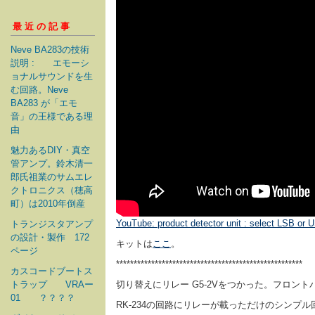
最近の記事
Neve BA283の技術
説明 : エモーシ
ョナルサウンドを生
む回路。Neve
BA283 が「エモ
音」の王様である理
由
魅力あるDIY・真空
管アンプ。鈴木清一
郎氏祖業のサムエレ
クトロニクス（穂高
町）は2010年倒産
YouTube: product detector unit : select LSB or
トランジスタアンプ
の設計・製作 172
キットは
ここ
。
ページ
*****************************************************
カスコードブートス
トラップ VRAー
切り替えにリレー G5-2Vをつかった。フロント
01 ？？？？
RK-234の回路にリレーが載っただけのシンプル