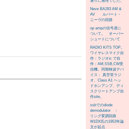
通りに無理でした。
Neve BA283 AM &
AV ルパート・
ニーヴの回路
op ampの信号遅に
ついて。 オーバー
シュートについて
RADIO KITS TOP。
ワイヤレスマイク自
作：ラジオic で自
作：AM,SSB,CW受
信機。同期検波デバ
イス： 真空管ラジ
オ、Class A1 ヘッ
ドホンアンプ、ディ
スクリートアンプ自
作site。
ssbでのdiode
demodulator ：
リング変調回路
W1DX氏の1953年論
文が起点