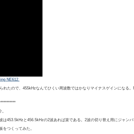
sing NE612.
作られたので、455kHzなんてひくい周波数ではかなりマイナスゲインになる。N
***********
介。
搬送波は453.5kHzと456.5kHzの2波あれば楽である。2波の切り替え用にジャ
板をつくってみた。