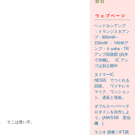
30
31
ウェブページ
ヘッドホンアンプ
：トランジスタアン
プ : 900mW～
150mW ： YAHAア
ンプ・Ｘ-yaha・TR
アンプ回路図 (自作
で30種)。 IC アン
プは別公開中
タイマーIC
NE555 でつくれる
回路。 ワイヤレス
マイク、ワンショッ
ト。遅延と発振。
ダブルスーパーヘテ
ロダインを自作しよ
う。(AM/SSB 受信
い。 そこは使い方。
機 )
ラジオ 調整 / IFT調