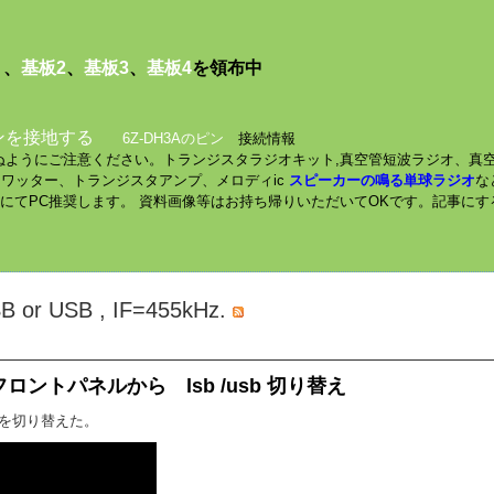
１
、
基板2
、
基板3
、
基板4
を領布中
ンを接地する
6Z-DH3Aのピン
接続情報
されぬようにご注意ください。トランジスタラジオキット,真空管短波ラジオ、真
ミニワッター、トランジスタアンプ、メロディic
スピーカーの鳴る単球ラジオ
な
数にてPC推奨します。 資料画像等はお持ち帰りいただいてOKです。記事に
 LSB or USB , IF=455kHz.
 . フロントパネルから lsb /usb 切り替え
SBを切り替えた。