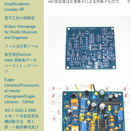
osc安定度は圧電素子による共振子なので、 
Amplificadores
Lineales RF
電子工作の実験室
Brabec Homepage
for Studio Musician
and Engeneer
フィルタ計算ツール
真空管(Electron
tube) 規格表データ
ベース | トップペー
ジ
Eagle-
Libraries/Processors/Microchip
at master ·
chiengineer/Eagle-
Libraries · GitHub
JIS C 6102-1:1998
ＡＭ／ＦＭ放送受信
機試験方法 第１
部：一般的事項及び