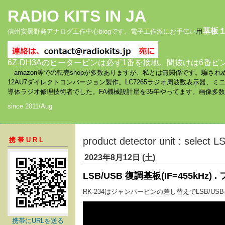
RADIO KITS IN JA
基板
信州安曇野発アナログ工作中心blogです。電子工作派にお手伝い
用
6Z-DH3Aのヒーターピンは必ず1番を接地。間抜けは6番ピ
amazon等での転売shopが多数ありますが、私とは無関係です。騙
12AU7ダイレクトコンバージョン製作。LC7265ラジオ周波数表示器、
導体ラジオ修理技術者でした。FA機械設計屋を35年やってます。画像多
since 2011/Aug
product detector unit : select
携帯URL
2023年8月12日 (土)
LSB/USB 復調基板(IF=455kHz)
RK-234はジャンパーピンの差し替えでLSB/U
携帯にURLを送る