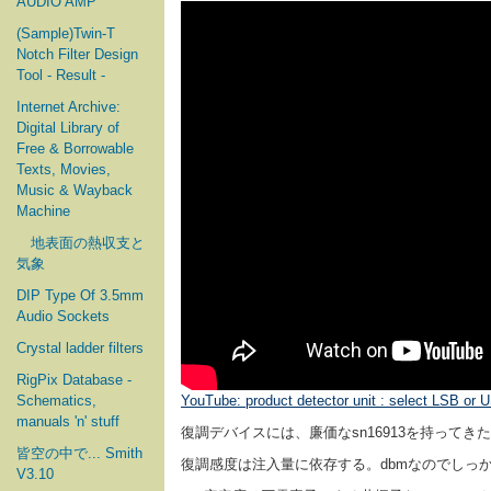
AUDIO AMP
(Sample)Twin-T
Notch Filter Design
Tool - Result -
Internet Archive:
Digital Library of
Free & Borrowable
Texts, Movies,
Music & Wayback
Machine
地表面の熱収支と
気象
DIP Type Of 3.5mm
Audio Sockets
Crystal ladder filters
RigPix Database -
Schematics,
YouTube: product detector unit : select LSB or
manuals 'n' stuff
復調デバイスには、廉価なsn16913を持ってきた
皆空の中で... Smith
復調感度は注入量に依存する。dbmなのでしっかり
V3.10