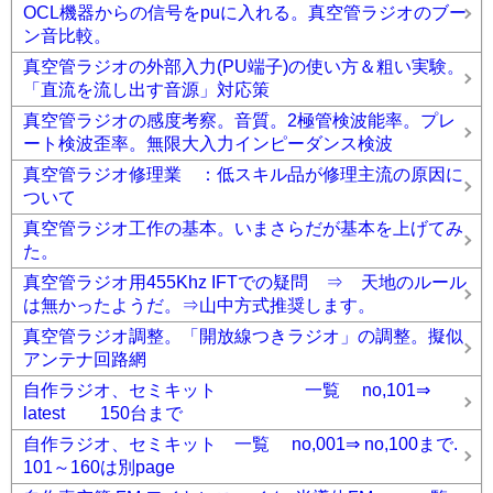
OCL機器からの信号をpuに入れる。真空管ラジオのブー
ン音比較。
真空管ラジオの外部入力(PU端子)の使い方＆粗い実験。
「直流を流し出す音源」対応策
真空管ラジオの感度考察。音質。2極管検波能率。プレ
ート検波歪率。無限大入力インピーダンス検波
真空管ラジオ修理業 ：低スキル品が修理主流の原因に
ついて
真空管ラジオ工作の基本。いまさらだが基本を上げてみ
た。
真空管ラジオ用455Khz IFTでの疑問 ⇒ 天地のルール
は無かったようだ。⇒山中方式推奨します。
真空管ラジオ調整。「開放線つきラジオ」の調整。擬似
アンテナ回路網
自作ラジオ、セミキット 一覧 no,101⇒
latest 150台まで
自作ラジオ、セミキット 一覧 no,001⇒ no,100まで.
101～160は別page