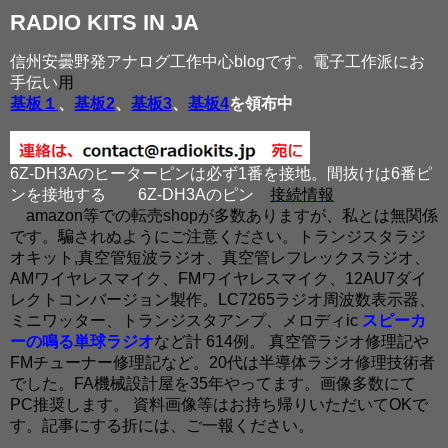
RADIO KITS IN JA
信州安曇野発アナログ工作中心blogです。電子工作派にお
手伝い
用
基板１
、
基板2
、
基板3
、
基板4
を領布中
6Z-DH3Aのヒーターピンは必ず1番を接地。間抜けは6番ピ
ンを接地する
6Z-DH3Aのピン
接続情報
amazon等での転売shopが多数ありますが、私とは無関係
です。騙されぬようにご注意ください。トランジスタラジ
オキット,真空管短波ラジオ、真空管レフレックスラジオ、
AMワイヤレスマイク、FMワイヤレスマイク、12AU7ダイ
レクトコンバージョン製作。LC7265ラジオ周波数表示器、
ミニワッター、トランジスタアンプ、メロディic
スピーカ
ーの鳴る単球ラジオ
など計 614例。 真空管ラジオ修理記や
FMチューナー修理記など。20代は半導体ラジオ修理技術者
でした。FA機械設計屋を35年やってます。画像多数にて
PC推奨します。 資料画像等はお持ち帰りいただいてOKで
す。記事にする折には、ご一報ください。