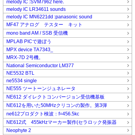
melody IC :SVM7962 here.
melody IC LR34611 sounds
melody IC MN6221dd :panasonic sound
MF47 アナログ テスター キット
mono band AM / SSB 受信機
MPLAB PICで遊ぼう
MPX device TA7343_
MRX-7D 2号機。
National Semiconductor LM377
NE5532 BTL
ne5534 single
NE555 ツートーンジュネレータ
NE612 ダイレクトコンバージョン受信機基板
NE612を用いた50MHzクリコンの製作。第3弾
ne612プロダクト検波：f=456.5kc
NE612式 455kHzマーカー製作(セラロック発振器
Neophyte 2