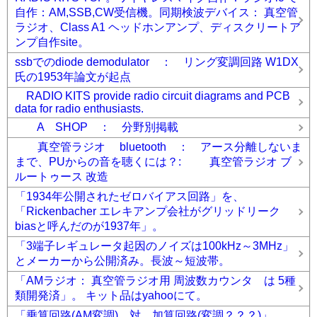
自作：AM,SSB,CW受信機。同期検波デバイス： 真空管
ラジオ、Class A1 ヘッドホンアンプ、ディスクリートア
ンプ自作site。
ssbでのdiode demodulator ： リング変調回路 W1DX
氏の1953年論文が起点
RADIO KITS provide radio circuit diagrams and PCB
data for radio enthusiasts.
A SHOP ： 分野別掲載
真空管ラジオ bluetooth ： アース分離しないま
まで、PUからの音を聴くには？: 真空管ラジオ ブ
ルートゥース 改造
「1934年公開されたゼロバイアス回路」を、
「Rickenbacher エレキアンプ会社がグリッドリーク
biasと呼んだのが1937年」。
「3端子レギュレータ起因のノイズは100kHz～3MHz」
とメーカーから公開済み。長波～短波帯。
「AMラジオ： 真空管ラジオ用 周波数カウンタ は 5種
類開発済」。 キット品はyahooにて。
「乗算回路(AM変調) 対 加算回路(変調？？？)」