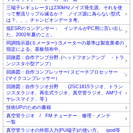
三端子レギュレータは230kHzノイズ発生源。それを使
って整流リップル減るか？ ノイズ源に為らない型式
は？、、。チャンピオンデータ考。
低ESRのコンデンサー： インテルがPC用に言い出し
た。2002年夏のこと。
同調指示器(Ｓメーター) :Sメーターの基準は製造業者の
指定による。基板領布中。
回路図：自作アンプ分野. (ヘッドフオンアンプ ・トラ
ンジスタ小型アンプ）
回路図：自作コンプレッサー/ スピーチプロセッサー .
(マイクコンプレッサー）
回路図：自作ラジオ分野 (2SC1815ラジオ、トラン
ジスタラジオ、再生式ラジオ、真空管ラジオ、AMワイ
ヤレスマイク、等 )
技術UPのための書籍
真空管ラジオ / FM チューナー 修理・メンテ
一覧
真空管ラジオの外部入力(PU端子)の使い方。 ipod等