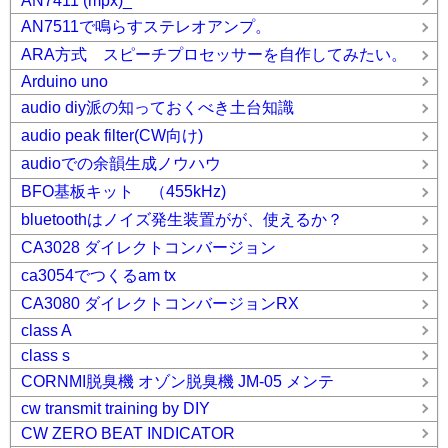
AN7411 (mpx)_
AN7511で鳴らすステレオアンプ。
ARA方式 スピーチプロセッサーを自作してみたい。
Arduino uno
audio diy派の知っておくべき土台知識
audio peak filter(CW向け)
audioでの余韻生成ノウハウ
BFO基板キット （455kHz)
bluetoothはノイズ発生装置がが、使えるか？
CA3028 ダイレクトコンバージョン
ca3054でつくるam tx
CA3080 ダイレクトコンバージョンRX
class A
class s
CORNMI脱臭機 オゾン脱臭機 JM-05 メンテ
cw transmit training by DIY
CW ZERO BEAT INDICATOR