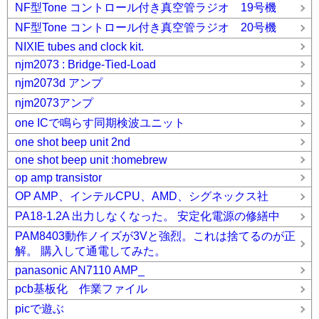
NF型Tone コントロール付き真空管ラジオ 19号機
NF型Tone コントロール付き真空管ラジオ 20号機
NIXIE tubes and clock kit.
njm2073 : Bridge-Tied-Load
njm2073d アンプ
njm2073アンプ
one ICで鳴らす同期検波ユニット
one shot beep unit 2nd
one shot beep unit :homebrew
op amp transistor
OP AMP、インテルCPU、AMD、シグネックス社
PA18-1.2A 出力しなくなった。 安定化電源の修繕中
PAM8403動作ノイズが3Vと強烈。これは捨てるのが正
解。 購入して通電してみた。
panasonic AN7110 AMP_
pcb基板化 作業ファイル
picで遊ぶ