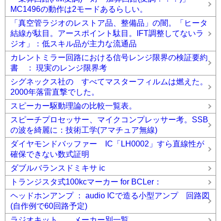
MC1496の動作は2モードあるらしい。
「真空管ラジオのレストア品、整備品」の闇。「ヒータ
結線が駄目。アースポイント駄目。IFT調整してないラ
ジオ」：低スキル品が主力な流通品
カレントミラー回路における信号レンジ限界の検証要約
書 ： 現実のレンジ限界考
シグネックス社の すべてマスターフィルムは燃えた。
2000年落雷直撃でした。
スピーカー駆動理論の比較一覧表。
スピーチプロセッサー、マイクコンプレッサー考。SSB
の波を綺麗に：技術工学(アマチュア無線)
ダイヤモンドバッファー IC「LH0002」すら直線性が
確保できない数式証明
ダブルバランスドミキサ ic
トランジスタ式100kcマーカー for BCLer：
ヘッドホンアンプ ： audio ICで造る小型アンプ 回路図
(自作例で60回路予定)
ラジオキット メーカー別一覧