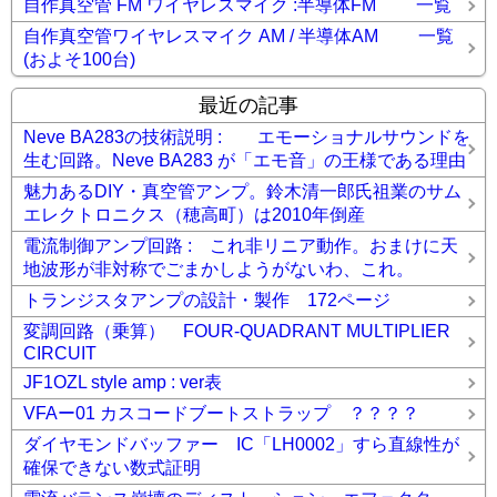
自作真空管 FM ワイヤレスマイク :半導体FM 一覧
自作真空管ワイヤレスマイク AM / 半導体AM 一覧
(およそ100台)
最近の記事
Neve BA283の技術説明 : エモーショナルサウンドを
生む回路。Neve BA283 が「エモ音」の王様である理由
魅力あるDIY・真空管アンプ。鈴木清一郎氏祖業のサム
エレクトロニクス（穂高町）は2010年倒産
電流制御アンプ回路 : これ非リニア動作。おまけに天
地波形が非対称でごまかしようがないわ、これ。
トランジスタアンプの設計・製作 172ページ
変調回路（乗算） FOUR-QUADRANT MULTIPLIER
CIRCUIT
JF1OZL style amp : ver表
VFAー01 カスコードブートストラップ ？？？？
ダイヤモンドバッファー IC「LH0002」すら直線性が
確保できない数式証明