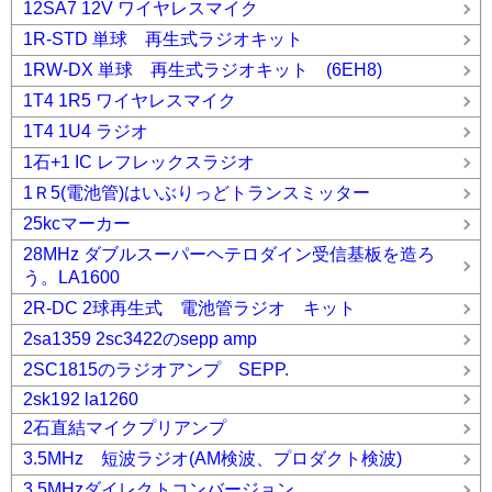
12SA7 12V ワイヤレスマイク
1R-STD 単球 再生式ラジオキット
1RW-DX 単球 再生式ラジオキット (6EH8)
1T4 1R5 ワイヤレスマイク
1T4 1U4 ラジオ
1石+1 IC レフレックスラジオ
1Ｒ5(電池管)はいぶりっどトランスミッター
25kcマーカー
28MHz ダブルスーパーヘテロダイン受信基板を造ろ
う。LA1600
2R-DC 2球再生式 電池管ラジオ キット
2sa1359 2sc3422のsepp amp
2SC1815のラジオアンプ SEPP.
2sk192 la1260
2石直結マイクプリアンプ
3.5MHz 短波ラジオ(AM検波、プロダクト検波)
3.5MHzダイレクトコンバージョン