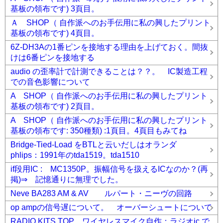
基板の領布です) 3頁目。
Ａ SHOP（ 自作派へのお手伝用に私の興したプリント
基板の領布です) 4頁目。
6Z-DH3Aの1番ピンを接地する理由を上げておく。間抜
けは6番ピンを接地する
audio の歪率計で計測できることは？？。 IC製造工程
での音色影響について
A SHOP（ 自作派へのお手伝用に私の興したプリント
基板の領布です) 2頁目。
A SHOP（ 自作派へのお手伝用に私の興したプリント
基板の領布です: 350種類) :1頁目。4頁目もみてね
Bridge-Tied-Load をBTLと云いだしはオランダ
phlips：1991年のtda1519。tda1510
if段用IC : MC1350P。振幅信号を扱えるICなのか？(再
掲)⇒ 記憶通りに無理でした。
Neve BA283 AM & AV ルパート・ニーヴの回路
op ampの信号遅について。 オーバーシュートについて
RADIO KITS TOP。ワイヤレスマイク自作：ラジオic で