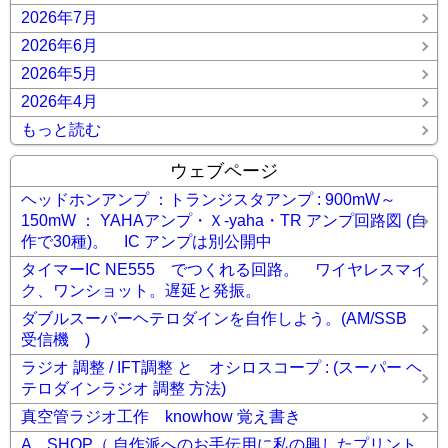
2026年7月
2026年6月
2026年5月
2026年4月
もっと読む
ウェブページ
ヘッドホンアンプ ：トランジスタアンプ : 900mW～
150mW ： YAHAアンプ・Ｘ-yaha・TR アンプ回路図 (自
作で30種)。 IC アンプは別公開中
タイマーIC NE555 でつくれる回路。 ワイヤレスマイ
ク、ワンショット。遅延と発振。
ダブルスーパーヘテロダインを自作しよう。(AM/SSB
受信機 )
ラジオ 調整 / IFT調整 と オシロスコープ : (スーパー ヘ
テロダインラジオ 調整 方法)
真空管ラジオ工作 knowhow 覚え書き
A SHOP（ 自作派へのお手伝用に私の興したプリント