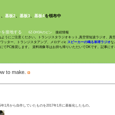
１
、
基板2
、
基板3
、
基板4
を領布中
ンを接地する
6Z-DH3Aのピン
接続情報
されぬようにご注意ください。トランジスタラジオキット,真空管短波ラジオ、真
ミニワッター、トランジスタアンプ、メロディic
スピーカーの鳴る単球ラジオ
な
数にてPC推奨します。 資料画像等はお持ち帰りいただいてOKです。記事に
How to make.
5年1月から自作していたものを2017年1月に基板化したもの。