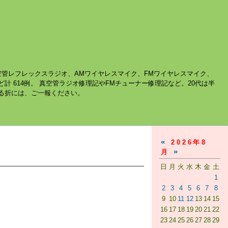
空管レフレックスラジオ、AMワイヤレスマイク、FMワイヤレスマイク、
ど計 614例。 真空管ラジオ修理記やFMチューナー修理記など。20代は半
する折には、ご一報ください。
«
2026年8
»
月
日
月
火
水
木
金
土
1
2
3
4
5
6
7
8
9
10
11
12
13
14
15
16
17
18
19
20
21
22
23
24
25
26
27
28
29