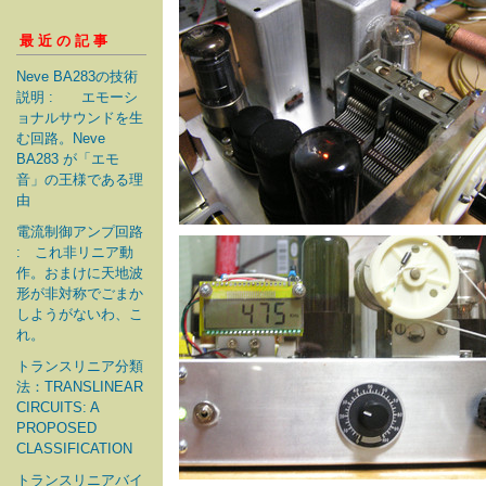
最近の記事
Neve BA283の技術
説明 : エモーシ
ョナルサウンドを生
む回路。Neve
BA283 が「エモ
音」の王様である理
由
電流制御アンプ回路
: これ非リニア動
作。おまけに天地波
形が非対称でごまか
しようがないわ、こ
れ。
トランスリニア分類
法：TRANSLINEAR
CIRCUITS: A
PROPOSED
CLASSIFICATION
トランスリニアバイ