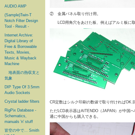
AUDIO AMP
② 金属パネル取り付け用。
(Sample)Twin-T
Notch Filter Design
LCD用角穴をあけた板、例えばアルミ板に取
Tool - Result -
Internet Archive:
Digital Library of
Free & Borrowable
Texts, Movies,
Music & Wayback
Machine
地表面の熱収支と
気象
DIP Type Of 3.5mm
Audio Sockets
Crystal ladder filters
CR定数はシルク印刷の数値で取り付ければOK
RigPix Database -
ただLCD表示器はAITENDO（JAPAN）
Schematics,
通に中国からも購入できる。
manuals 'n' stuff
皆空の中で... Smith