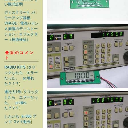
い数式証明
ディスクリート パ
ワーアンプ基板
VFA-01 : 電流バラン
ス崩壊のディストー
ション・エフェクタ
ー（技術検証）
最近のコメン
ト
RADIO KITS
(
クリ
ックしたら エラー
だった。 pc壊れ
た？？？
)
通行人1号
(
クリック
したら エラーだっ
た。 pc壊れ
た？？？
)
しんいち
(
lm386 ア
ンプ. 3Ｖで動作
)