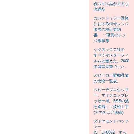
低スキル品が主力な
流通品
カレントミラー回路
における信号レンジ
限界の検証要約
書 ： 現実のレン
ジ限界考
シグネックス社の
すべてマスターフィ
ルムは燃えた。2000
年落雷直撃でした。
スピーカー駆動理論
の比較一覧表。
スピーチプロセッサ
ー、マイクコンプレ
ッサー考。SSBの波
を綺麗に：技術工学
(アマチュア無線)
ダイヤモンドバッフ
ァー
IC「LH0002」すら