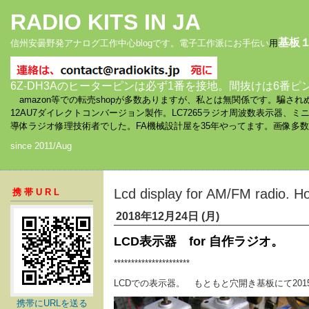
RADIO KITS IN JA
基板
信州安曇野発アナログ工作中心blogです。電子工作派にお手伝い
用
6Z-DH3Aのヒーターピンは必ず1番を接地。間抜けは6番ピ
amazon等での転売shopが多数ありますが、私とは無関係です。騙
12AU7ダイレクトコンバージョン製作。LC7265ラジオ周波数表示器、
導体ラジオ修理技術者でした。FA機械設計屋を35年やってます。画像多
since 2011/Aug
Lcd display for AM/FM radio. 
携帯URL
2018年12月24日 (月)
LCD表示器 for 自作ラジオ。
**********************
LCDでの表示器。 もともと穴開き基板にて201
携帯にURLを送る