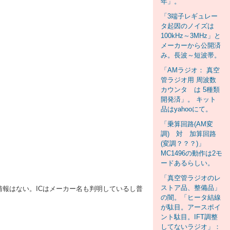
年」。
「3端子レギュレー
タ起因のノイズは
100kHz～3MHz」と
メーカーから公開済
み。長波～短波帯。
「AMラジオ： 真空
管ラジオ用 周波数
カウンタ は 5種類
開発済」。 キット
品はyahooにて。
「乗算回路(AM変
調) 対 加算回路
(変調？？？)」
MC1496の動作は2モ
ードあるらしい。
「真空管ラジオのレ
ストア品、整備品」
細情報はない。ICはメーカー名も判明しているし普
の闇。「ヒータ結線
が駄目。アースポイ
ント駄目。IFT調整
してないラジオ」：