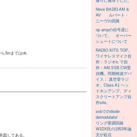
通りに無理でした。
Neve BA283 AM &
AV ルパート・
ニーヴの回路
op ampの信号遅に
ついて。 オーバー
シュートについて
RADIO KITS TOP。
3mまではok.
ワイヤレスマイク自
作：ラジオic で自
作：AM,SSB,CW受
信機。同期検波デバ
イス： 真空管ラジ
オ、Class A1 ヘッ
ドホンアンプ、ディ
スクリートアンプ自
作site。
ssbでのdiode
demodulator ：
リング変調回路
W1DX氏の1953年論
文が起点
意図してある。