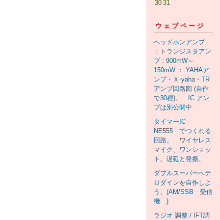
30
31
ウェブページ
ヘッドホンアンプ
：トランジスタアン
プ : 900mW～
150mW ： YAHAア
ンプ・Ｘ-yaha・TR
アンプ回路図 (自作
で30種)。 IC アン
プは別公開中
タイマーIC
NE555 でつくれる
回路。 ワイヤレス
マイク、ワンショッ
ト。遅延と発振。
ダブルスーパーヘテ
ロダインを自作しよ
う。(AM/SSB 受信
機 )
ラジオ 調整 / IFT調