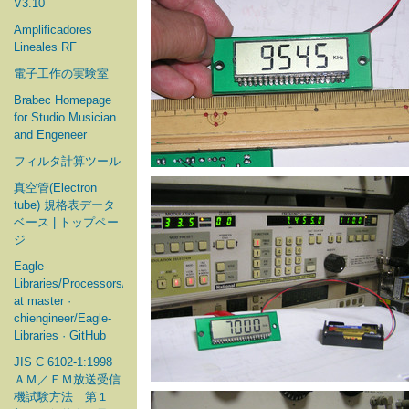
V3.10
Amplificadores
Lineales RF
電子工作の実験室
Brabec Homepage
for Studio Musician
and Engeneer
フィルタ計算ツール
真空管(Electron
tube) 規格表データ
ベース | トップペー
ジ
Eagle-
Libraries/Processors/Microchip
at master ·
chiengineer/Eagle-
Libraries · GitHub
JIS C 6102-1:1998
ＡＭ／ＦＭ放送受信
機試験方法 第１