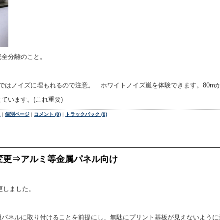
完全分離のこと。
はノイズに埋もれるので注意。 ホワイトノイズ嵐を体験できます。80mから
ています。(これ重要)
.
|
個別ページ
|
コメント (0)
|
トラックバック (0)
変更⇒アルミ等金属パネル向け
更しました。
明パネルに取り付けることを前提にし、無駄にプリント基板が見えないように