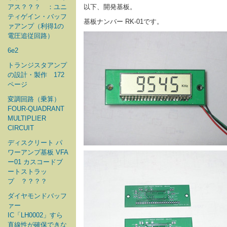
アス？？？ ：ユニ
以下、開発基板。
ティゲイン・バッフ
基板ナンバー RK-01です。
ァアンプ（利得1の
電圧追従回路）
6e2
トランジスタアンプ
の設計・製作 172
ページ
変調回路（乗算）
FOUR-QUADRANT
MULTIPLIER
CIRCUIT
ディスクリート パ
ワーアンプ基板 VFA
ー01 カスコードブ
ートストラッ
プ ？？？？
ダイヤモンドバッフ
ァー
IC「LH0002」すら
直線性が確保できな