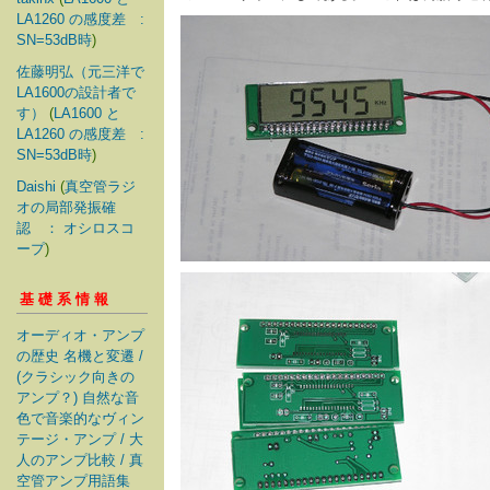
LA1260 の感度差 :
SN=53dB時
)
佐藤明弘（元三洋で
LA1600の設計者で
す）
(
LA1600 と
LA1260 の感度差 :
SN=53dB時
)
Daishi
(
真空管ラジ
オの局部発振確
認 ： オシロスコ
ープ
)
基礎系情報
オーディオ・アンプ
の歴史 名機と変遷 /
(クラシック向きの
アンプ？) 自然な音
色で音楽的なヴィン
テージ・アンプ / 大
人のアンプ比較 / 真
空管アンプ用語集