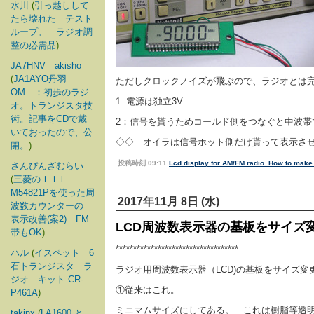
水川
(
引っ越しして
たら壊れた テスト
ループ。 ラジオ調
整の必需品
)
JA7HNV akisho
(
JA1AYO丹羽
ただしクロックノイズが飛ぶので、ラジオとは
OM ：初歩のラジ
1: 電源は独立3V.
オ。トランジスタ技
術。記事をCDで戴
2：信号を貰うためコールド側をつなぐと中波帯で
いておったので、公
◇◇ オイラは信号ホット側だけ貰って表示させ
開。
)
投稿時刻 09:11
Lcd display for AM/FM radio. How to make
さんぴんざむらい
(
三菱のＩＩＬ
M54821Pを使った周
2017年11月 8日 (水)
波数カウンターの
表示改善(案2) FM
LCD周波数表示器の基板をサイズ
帯もOK
)
***********************************
ハル
(
イスペット 6
石トランジスタ ラ
ラジオ用周波数表示器（LCD)の基板をサイズ変
ジオ キット CR-
①従来はこれ。
P461A
)
ミニマムサイズにしてある。 これは樹脂等透
takinx
(
LA1600 と