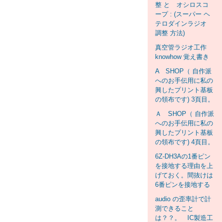
整 と オシロスコ
ープ : (スーパー ヘ
テロダインラジオ
調整 方法)
真空管ラジオ工作
knowhow 覚え書き
A SHOP（ 自作派
へのお手伝用に私の
興したプリント基板
の領布です) 3頁目。
Ａ SHOP（ 自作派
へのお手伝用に私の
興したプリント基板
の領布です) 4頁目。
6Z-DH3Aの1番ピン
を接地する理由を上
げておく。間抜けは
6番ピンを接地する
audio の歪率計で計
測できること
は？？。 IC製造工