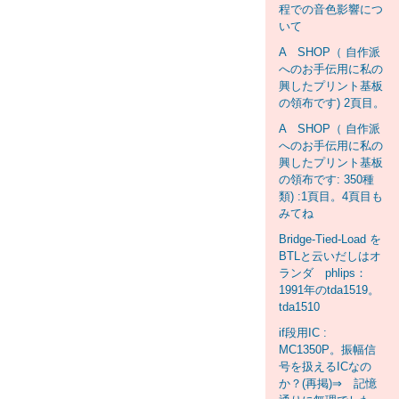
程での音色影響につ
いて
A SHOP（ 自作派
へのお手伝用に私の
興したプリント基板
の領布です) 2頁目。
A SHOP（ 自作派
へのお手伝用に私の
興したプリント基板
の領布です: 350種
類) :1頁目。4頁目も
みてね
Bridge-Tied-Load を
BTLと云いだしはオ
ランダ phlips：
1991年のtda1519。
tda1510
if段用IC :
MC1350P。振幅信
号を扱えるICなの
か？(再掲)⇒ 記憶