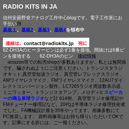
RADIO KITS IN JA
信州安曇野発アナログ工作中心blogです。電子工作派にお
手伝い
用
基板１
、
基板2
、
基板3
、
基板4
を領布中
6Z-DH3Aのヒーターピンは必ず1番を接地。間抜けは6番ピ
ンを接地する
6Z-DH3Aのピン
接続情報
amazon等での転売shopが多数ありますが、私とは無関係
です。騙されぬようにご注意ください。トランジスタラジ
オキット,真空管短波ラジオ、真空管レフレックスラジオ、
AMワイヤレスマイク、FMワイヤレスマイク、12AU7ダイ
レクトコンバージョン製作。LC7265ラジオ周波数表示器、
ミニワッター、トランジスタアンプ、メロディic
スピーカ
ーの鳴る単球ラジオ
など計 614例。 真空管ラジオ修理記や
FMチューナー修理記など。20代は半導体ラジオ修理技術者
でした。FA機械設計屋を35年やってます。画像多数にて
PC推奨します。 資料画像等はお持ち帰りいただいてOKで
す。記事にする折には、ご一報ください。