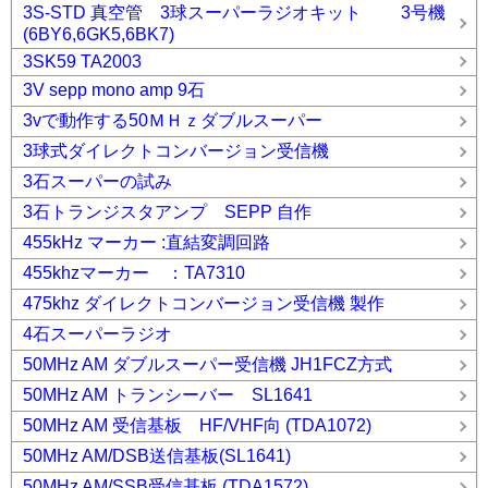
3S-STD 真空管 3球スーパーラジオキット 3号機
(6BY6,6GK5,6BK7)
3SK59 TA2003
3V sepp mono amp 9石
3vで動作する50ＭＨｚダブルスーパー
3球式ダイレクトコンバージョン受信機
3石スーパーの試み
3石トランジスタアンプ SEPP 自作
455kHz マーカー :直結変調回路
455khzマーカー ：TA7310
475khz ダイレクトコンバージョン受信機 製作
4石スーパーラジオ
50MHz AM ダブルスーパー受信機 JH1FCZ方式
50MHz AM トランシーバー SL1641
50MHz AM 受信基板 HF/VHF向 (TDA1072)
50MHz AM/DSB送信基板(SL1641)
50MHz AM/SSB受信基板 (TDA1572)