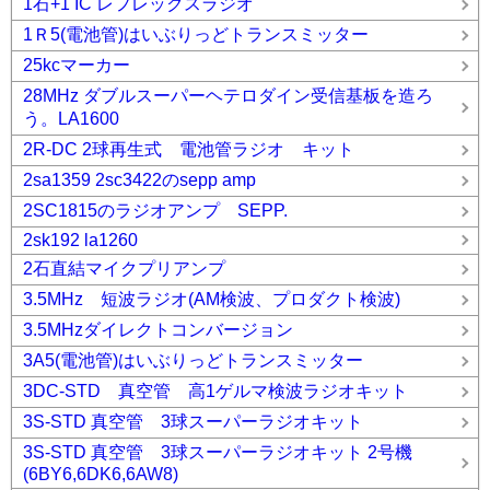
1石+1 IC レフレックスラジオ
1Ｒ5(電池管)はいぶりっどトランスミッター
25kcマーカー
28MHz ダブルスーパーヘテロダイン受信基板を造ろ
う。LA1600
2R-DC 2球再生式 電池管ラジオ キット
2sa1359 2sc3422のsepp amp
2SC1815のラジオアンプ SEPP.
2sk192 la1260
2石直結マイクプリアンプ
3.5MHz 短波ラジオ(AM検波、プロダクト検波)
3.5MHzダイレクトコンバージョン
3A5(電池管)はいぶりっどトランスミッター
3DC-STD 真空管 高1ゲルマ検波ラジオキット
3S-STD 真空管 3球スーパーラジオキット
3S-STD 真空管 3球スーパーラジオキット 2号機
(6BY6,6DK6,6AW8)