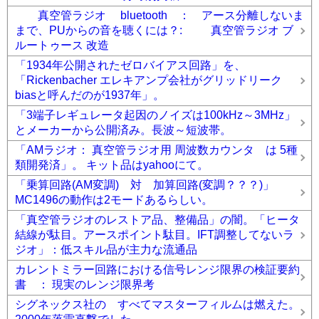
真空管ラジオ bluetooth ： アース分離しないま
まで、PUからの音を聴くには？: 真空管ラジオ ブ
ルートゥース 改造
「1934年公開されたゼロバイアス回路」を、
「Rickenbacher エレキアンプ会社がグリッドリーク
biasと呼んだのが1937年」。
「3端子レギュレータ起因のノイズは100kHz～3MHz」
とメーカーから公開済み。長波～短波帯。
「AMラジオ： 真空管ラジオ用 周波数カウンタ は 5種
類開発済」。 キット品はyahooにて。
「乗算回路(AM変調) 対 加算回路(変調？？？)」
MC1496の動作は2モードあるらしい。
「真空管ラジオのレストア品、整備品」の闇。「ヒータ
結線が駄目。アースポイント駄目。IFT調整してないラ
ジオ」：低スキル品が主力な流通品
カレントミラー回路における信号レンジ限界の検証要約
書 ： 現実のレンジ限界考
シグネックス社の すべてマスターフィルムは燃えた。