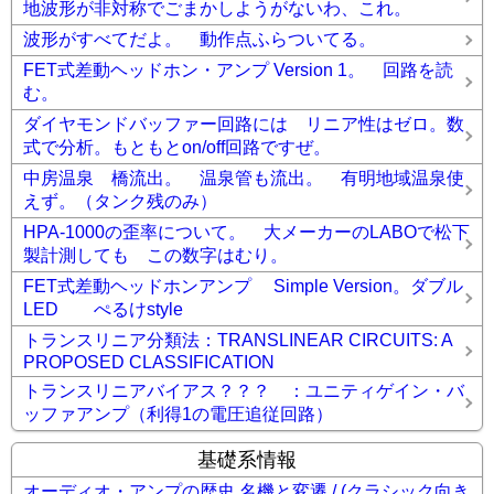
地波形が非対称でごまかしようがないわ、これ。
波形がすべてだよ。 動作点ふらついてる。
FET式差動ヘッドホン・アンプ Version 1。 回路を読
む。
ダイヤモンドバッファー回路には リニア性はゼロ。数
式で分析。もともとon/off回路ですぜ。
中房温泉 橋流出。 温泉管も流出。 有明地域温泉使
えず。（タンク残のみ）
HPA-1000の歪率について。 大メーカーのLABOで松下
製計測しても この数字はむり。
FET式差動ヘッドホンアンプ Simple Version。ダブル
LED ぺるけstyle
トランスリニア分類法：TRANSLINEAR CIRCUITS: A
PROPOSED CLASSIFICATION
トランスリニアバイアス？？？ ：ユニティゲイン・バ
ッファアンプ（利得1の電圧追従回路）
基礎系情報
オーディオ・アンプの歴史 名機と変遷 / (クラシック向き