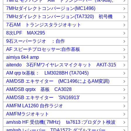
7MHz モノバンド AM トランシーバー（rk-96a)。
7MHzダイレクトコンバージョン(MC1496)
7MHzダイレクトコンバージョン(TA7320) 初号機
7石AM トランジスタラジオキット
8次LPF MAX295
9石スーパーラジオ ：自作
AF スピーチプロセッサー:自作基板
aimiya 6k4 amp
aitendo 3石FMワイヤレスマイクキット AKIT-315
AM qrp tx基板： LM3028BH (TA7045)
AM/DSB エキサイター (MC1496によるAM変調)
AM/DSB qrptx 基板 CA3028
AM/DSB エキサイター 'SN16913'
AM/FM LA1260 自作ラジオ
AM/FMラジオキット
am/ssb HF 受信機( 7MHz) ta7613 :プロダクト検波
am/ssb レシーバー TDA1572: ダブルスーパー