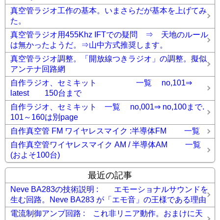
真空管ラジオ工作の基本。いまさらだが基本を上げてみ
た。
真空管ラジオ用455Khz IFTでの疑問 ⇒ 天地のルール
は無かったようだ。⇒山中方式推奨します。
真空管ラジオ調整。「開放線つきラジオ」の調整。擬似
アンテナ回路網
自作ラジオ、セミキット 一覧 no,101⇒
latest 150台まで
自作ラジオ、セミキット 一覧 no,001⇒ no,100まで.
101～160は別page
自作真空管 FM ワイヤレスマイク :半導体FM 一覧
自作真空管ワイヤレスマイク AM / 半導体AM 一覧
(およそ100台)
最近の記事
Neve BA283の技術説明 : エモーショナルサウンドを
生む回路。Neve BA283 が「エモ音」の王様である理由
電流制御アンプ回路 : これ非リニア動作。おまけに天