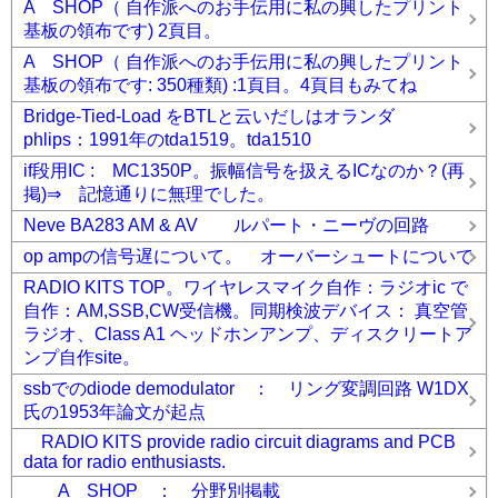
A SHOP（ 自作派へのお手伝用に私の興したプリント
基板の領布です) 2頁目。
A SHOP（ 自作派へのお手伝用に私の興したプリント
基板の領布です: 350種類) :1頁目。4頁目もみてね
Bridge-Tied-Load をBTLと云いだしはオランダ
phlips：1991年のtda1519。tda1510
if段用IC : MC1350P。振幅信号を扱えるICなのか？(再
掲)⇒ 記憶通りに無理でした。
Neve BA283 AM & AV ルパート・ニーヴの回路
op ampの信号遅について。 オーバーシュートについて
RADIO KITS TOP。ワイヤレスマイク自作：ラジオic で
自作：AM,SSB,CW受信機。同期検波デバイス： 真空管
ラジオ、Class A1 ヘッドホンアンプ、ディスクリートア
ンプ自作site。
ssbでのdiode demodulator ： リング変調回路 W1DX
氏の1953年論文が起点
RADIO KITS provide radio circuit diagrams and PCB
data for radio enthusiasts.
A SHOP ： 分野別掲載