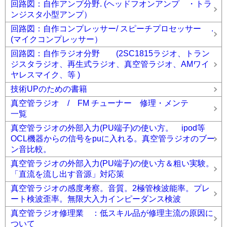
回路図：自作アンプ分野. (ヘッドフオンアンプ ・トラ
ンジスタ小型アンプ）
回路図：自作コンプレッサー/ スピーチプロセッサー .
(マイクコンプレッサー）
回路図：自作ラジオ分野 (2SC1815ラジオ、トラン
ジスタラジオ、再生式ラジオ、真空管ラジオ、AMワイ
ヤレスマイク、等 )
技術UPのための書籍
真空管ラジオ / FM チューナー 修理・メンテ
一覧
真空管ラジオの外部入力(PU端子)の使い方。 ipod等
OCL機器からの信号をpuに入れる。真空管ラジオのブー
ン音比較。
真空管ラジオの外部入力(PU端子)の使い方＆粗い実験。
「直流を流し出す音源」対応策
真空管ラジオの感度考察。音質。2極管検波能率。プレ
ート検波歪率。無限大入力インピーダンス検波
真空管ラジオ修理業 ：低スキル品が修理主流の原因に
ついて