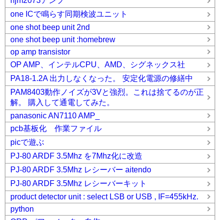
njm2073アンプ
one ICで鳴らす同期検波ユニット
one shot beep unit 2nd
one shot beep unit :homebrew
op amp transistor
OP AMP、インテルCPU、AMD、シグネックス社
PA18-1.2A 出力しなくなった。 安定化電源の修繕中
PAM8403動作ノイズが3Vと強烈。これは捨てるのが正
解。 購入して通電してみた。
panasonic AN7110 AMP_
pcb基板化 作業ファイル
picで遊ぶ
PJ-80 ARDF 3.5Mhz を7Mhz化に改造
PJ-80 ARDF 3.5Mhz レシーバー aitendo
PJ-80 ARDF 3.5Mhz レシーバーキット
product detector unit : select LSB or USB , IF=455kHz.
python