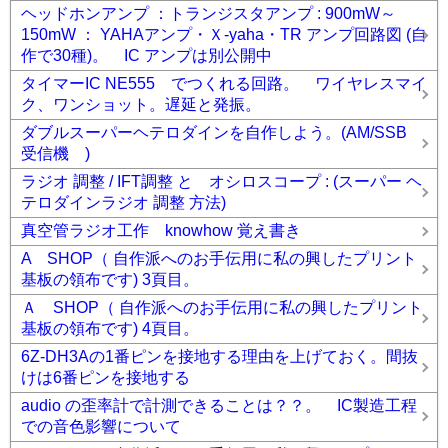
ヘッドホンアンプ ：トランジスタアンプ : 900mW～
150mW ： YAHAアンプ・Ｘ-yaha・TR アンプ回路図 (自
作で30種)。 IC アンプは別公開中
タイマーIC NE555 でつくれる回路。 ワイヤレスマイ
ク、ワンショット。遅延と発振。
ダブルスーパーヘテロダインを自作しよう。(AM/SSB
受信機 )
ラジオ 調整 / IFT調整 と オシロスコープ : (スーパー ヘ
テロダインラジオ 調整 方法)
真空管ラジオ工作 knowhow 覚え書き
A SHOP（ 自作派へのお手伝用に私の興したプリント
基板の領布です) 3頁目。
Ａ SHOP（ 自作派へのお手伝用に私の興したプリント
基板の領布です) 4頁目。
6Z-DH3Aの1番ピンを接地する理由を上げておく。間抜
けは6番ピンを接地する
audio の歪率計で計測できることは？？。 IC製造工程
での音色影響について