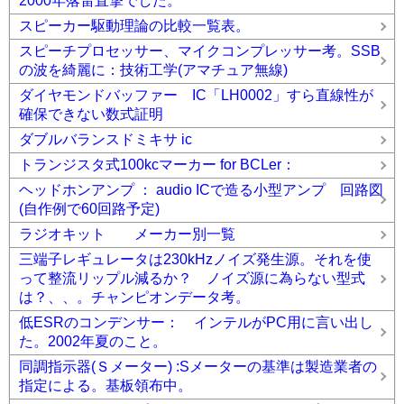
2000年落雷直撃でした。
スピーカー駆動理論の比較一覧表。
スピーチプロセッサー、マイクコンプレッサー考。SSB
の波を綺麗に：技術工学(アマチュア無線)
ダイヤモンドバッファー IC「LH0002」すら直線性が
確保できない数式証明
ダブルバランスドミキサ ic
トランジスタ式100kcマーカー for BCLer：
ヘッドホンアンプ ： audio ICで造る小型アンプ 回路図
(自作例で60回路予定)
ラジオキット メーカー別一覧
三端子レギュレータは230kHzノイズ発生源。それを使
って整流リップル減るか？ ノイズ源に為らない型式
は？、、。チャンピオンデータ考。
低ESRのコンデンサー： インテルがPC用に言い出し
た。2002年夏のこと。
同調指示器(Ｓメーター) :Sメーターの基準は製造業者の
指定による。基板領布中。