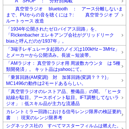
A SHOP ： 分野別掲載
真空管ラジオ bluetooth ： アース分離しないま
まで、PUからの音を聴くには？: 真空管ラジオ ブ
ルートゥース 改造
「1934年公開されたゼロバイアス回路」を、
「Rickenbacher エレキアンプ会社がグリッドリーク
biasと呼んだのが1937年」。
「3端子レギュレータ起因のノイズは100kHz～3MHz」
とメーカーから公開済み。長波～短波帯。
「AMラジオ： 真空管ラジオ用 周波数カウンタ は 5種
類開発済」。 キット品はyahooにて。
「乗算回路(AM変調) 対 加算回路(変調？？？)」
MC1496の動作は2モードあるらしい。
「真空管ラジオのレストア品、整備品」の闇。「ヒータ
結線が駄目。アースポイント駄目。IFT調整してないラ
ジオ」：低スキル品が主力な流通品
カレントミラー回路における信号レンジ限界の検証要約
書 ： 現実のレンジ限界考
シグネックス社の すべてマスターフィルムは燃えた。