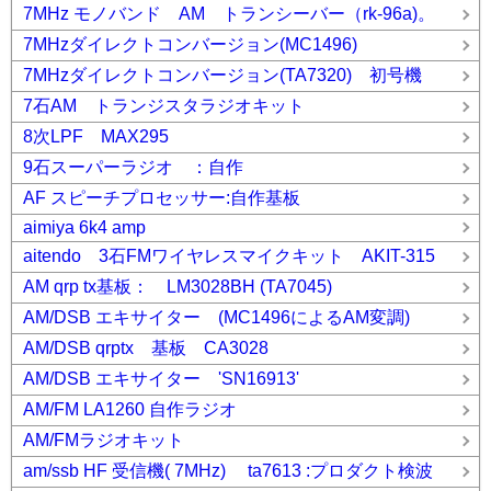
7MHz モノバンド AM トランシーバー（rk-96a)。
7MHzダイレクトコンバージョン(MC1496)
7MHzダイレクトコンバージョン(TA7320) 初号機
7石AM トランジスタラジオキット
8次LPF MAX295
9石スーパーラジオ ：自作
AF スピーチプロセッサー:自作基板
aimiya 6k4 amp
aitendo 3石FMワイヤレスマイクキット AKIT-315
AM qrp tx基板： LM3028BH (TA7045)
AM/DSB エキサイター (MC1496によるAM変調)
AM/DSB qrptx 基板 CA3028
AM/DSB エキサイター 'SN16913'
AM/FM LA1260 自作ラジオ
AM/FMラジオキット
am/ssb HF 受信機( 7MHz) ta7613 :プロダクト検波