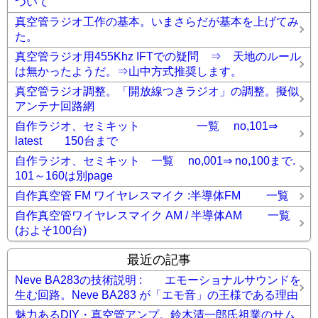
ついて
真空管ラジオ工作の基本。いまさらだが基本を上げてみ
た。
真空管ラジオ用455Khz IFTでの疑問 ⇒ 天地のルール
は無かったようだ。⇒山中方式推奨します。
真空管ラジオ調整。「開放線つきラジオ」の調整。擬似
アンテナ回路網
自作ラジオ、セミキット 一覧 no,101⇒
latest 150台まで
自作ラジオ、セミキット 一覧 no,001⇒ no,100まで.
101～160は別page
自作真空管 FM ワイヤレスマイク :半導体FM 一覧
自作真空管ワイヤレスマイク AM / 半導体AM 一覧
(およそ100台)
最近の記事
Neve BA283の技術説明 : エモーショナルサウンドを
生む回路。Neve BA283 が「エモ音」の王様である理由
魅力あるDIY・真空管アンプ。鈴木清一郎氏祖業のサム