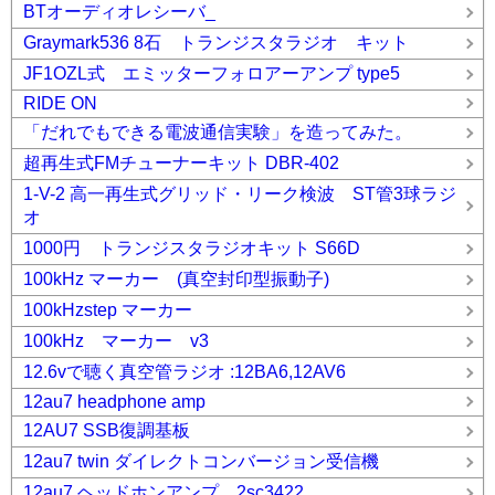
BTオーディオレシーバ_
Graymark536 8石 トランジスタラジオ キット
JF1OZL式 エミッターフォロアーアンプ type5
RIDE ON
「だれでもできる電波通信実験」を造ってみた。
超再生式FMチューナーキット DBR-402
1-V-2 高一再生式グリッド・リーク検波 ST管3球ラジ
オ
1000円 トランジスタラジオキット S66D
100kHz マーカー (真空封印型振動子)
100kHzstep マーカー
100kHz マーカー v3
12.6vで聴く真空管ラジオ :12BA6,12AV6
12au7 headphone amp
12AU7 SSB復調基板
12au7 twin ダイレクトコンバージョン受信機
12au7 ヘッドホンアンプ 2sc3422