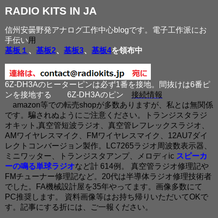
RADIO KITS IN JA
信州安曇野発アナログ工作中心blogです。電子工作派にお
手伝い
用
基板１
、
基板2
、
基板3
、
基板4
を領布中
6Z-DH3Aのヒーターピンは必ず1番を接地。間抜けは6番ピ
ンを接地する
6Z-DH3Aのピン
接続情報
amazon等での転売shopが多数ありますが、私とは無関係
です。騙されぬようにご注意ください。トランジスタラジ
オキット,真空管短波ラジオ、真空管レフレックスラジオ、
AMワイヤレスマイク、FMワイヤレスマイク、12AU7ダイ
レクトコンバージョン製作。LC7265ラジオ周波数表示器、
ミニワッター、トランジスタアンプ、メロディic
スピーカ
ーの鳴る単球ラジオ
など計 614例。 真空管ラジオ修理記や
FMチューナー修理記など。20代は半導体ラジオ修理技術者
でした。FA機械設計屋を35年やってます。画像多数にて
PC推奨します。 資料画像等はお持ち帰りいただいてOKで
す。記事にする折には、ご一報ください。