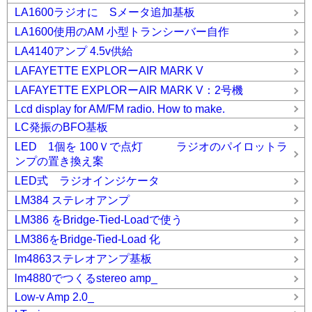
LA1600ラジオに Sメータ追加基板
LA1600使用のAM 小型トランシーバー自作
LA4140アンプ 4.5v供給
LAFAYETTE EXPLORーAIR MARK V
LAFAYETTE EXPLORーAIR MARK V：2号機
Lcd display for AM/FM radio. How to make.
LC発振のBFO基板
LED 1個を 100Ｖで点灯 ラジオのパイロットラ
ンプの置き換え案
LED式 ラジオインジケータ
LM384 ステレオアンプ
LM386 をBridge-Tied-Loadで使う
LM386をBridge-Tied-Load 化
lm4863ステレオアンプ基板
lm4880でつくるstereo amp_
Low-v Amp 2.0_