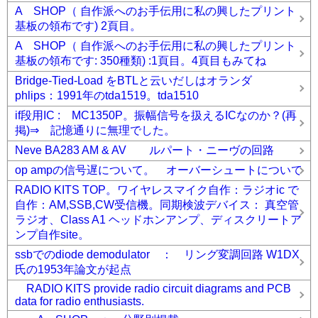
A SHOP（ 自作派へのお手伝用に私の興したプリント
基板の領布です) 2頁目。
A SHOP（ 自作派へのお手伝用に私の興したプリント
基板の領布です: 350種類) :1頁目。4頁目もみてね
Bridge-Tied-Load をBTLと云いだしはオランダ
phlips：1991年のtda1519。tda1510
if段用IC : MC1350P。振幅信号を扱えるICなのか？(再
掲)⇒ 記憶通りに無理でした。
Neve BA283 AM & AV ルパート・ニーヴの回路
op ampの信号遅について。 オーバーシュートについて
RADIO KITS TOP。ワイヤレスマイク自作：ラジオic で
自作：AM,SSB,CW受信機。同期検波デバイス： 真空管
ラジオ、Class A1 ヘッドホンアンプ、ディスクリートア
ンプ自作site。
ssbでのdiode demodulator ： リング変調回路 W1DX
氏の1953年論文が起点
RADIO KITS provide radio circuit diagrams and PCB
data for radio enthusiasts.