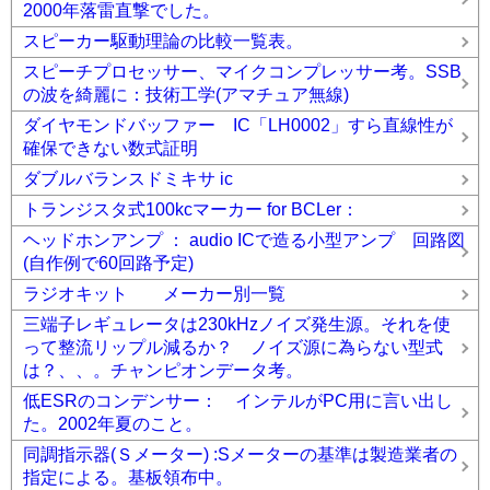
2000年落雷直撃でした。
スピーカー駆動理論の比較一覧表。
スピーチプロセッサー、マイクコンプレッサー考。SSB
の波を綺麗に：技術工学(アマチュア無線)
ダイヤモンドバッファー IC「LH0002」すら直線性が
確保できない数式証明
ダブルバランスドミキサ ic
トランジスタ式100kcマーカー for BCLer：
ヘッドホンアンプ ： audio ICで造る小型アンプ 回路図
(自作例で60回路予定)
ラジオキット メーカー別一覧
三端子レギュレータは230kHzノイズ発生源。それを使
って整流リップル減るか？ ノイズ源に為らない型式
は？、、。チャンピオンデータ考。
低ESRのコンデンサー： インテルがPC用に言い出し
た。2002年夏のこと。
同調指示器(Ｓメーター) :Sメーターの基準は製造業者の
指定による。基板領布中。