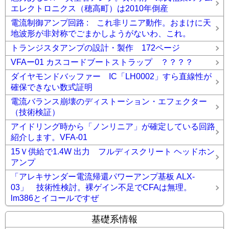
エレクトロニクス（穂高町）は2010年倒産
電流制御アンプ回路 : これ非リニア動作。おまけに天
地波形が非対称でごまかしようがないわ、これ。
トランジスタアンプの設計・製作 172ページ
VFAー01 カスコードブートストラップ ？？？？
ダイヤモンドバッファー IC「LH0002」すら直線性が
確保できない数式証明
電流バランス崩壊のディストーション・エフェクター
（技術検証）
アイドリング時から「ノンリニア」が確定している回路
紹介します。VFA-01
15Ｖ供給で1.4W 出力 フルディスクリート ヘッドホン
アンプ
「アレキサンダー電流帰還パワーアンプ基板 ALX-
03」 技術性検討。裸ゲイン不足でCFAは無理。
lm386とイコールですぜ
基礎系情報