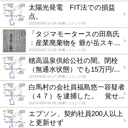
太陽光発電 FIT法での損益
点。
2025/05/06 14:34
時事
コメント(0)
「タジマモータースの田島氏
：産業廃棄物を 爺が岳スキ...
2025/05/02 13:29
時事
コメント(0)
穂高温泉供給公社の闇。閉栓
（無通水状態）でも15万円/...
2025/04/10 14:17
時事
コメント(0)
白馬村の会社員福島悠一容疑者
（４７）を逮捕した。 覚せ...
2025/04/04 09:36
時事
コメント(0)
エプソン、契約社員200人以上
と更新せず