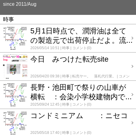
since 2011/Aug
時事
5月1日時点で、潤滑油は全て
の製造元で出荷停止だよ。流...
2026/05/14 10:51
時事
コメント(0)
今日 みつけた転売site
2026/04/20 09:38
時事
転売ヤー。 落札代行業。
コメン
ト(0)
長野・池田町で祭りの山車が
横転 ：会染小学校建物内で...
2025/09/24 12:45
時事
コメント(0)
コンドミニアム ：ニセコ
2025/05/18 17:40
時事
コメント(0)