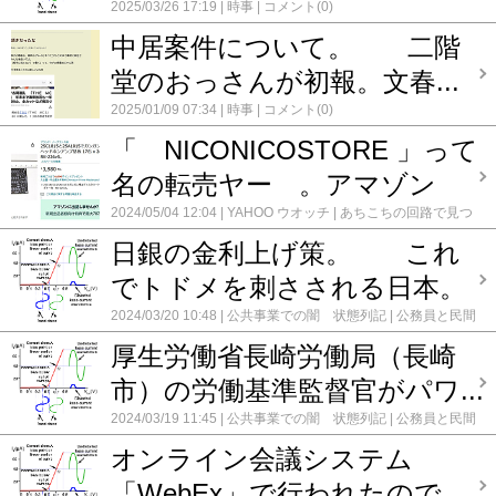
2025/03/26 17:19
時事
コメント(0)
中居案件について。 二階
堂のおっさんが初報。文春...
2025/01/09 07:34
時事
コメント(0)
「 NICONICOSTORE 」って
名の転売ヤー 。アマゾン
2024/05/04 12:04
YAHOO ウオッチ
あちこちの回路で見つ
けた疑念
時事
転売ヤー。 落札代行業。
コメント(0)
日銀の金利上げ策。 これ
でトドメを刺さされる日本。
2024/03/20 10:48
公共事業での闇 状態列記
公務員と民間
の癒着
時事
コメント(0)
厚生労働省長崎労働局（長崎
市）の労働基準監督官がパワ...
2024/03/19 11:45
公共事業での闇 状態列記
公務員と民間
の癒着
時事
法人塩尻市が不法埋設して 提訴された
飯山
オンライン会議システム
ホテル 補助金
コメント(0)
「WebEx」で行われたので...