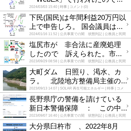
2024/03/03 15:40
時事
コメント(0)
下民(国民)は年間利益20万円以
上で申告しろ。 国会議員は...
2024/01/16 11:52
公共事業での闇 状態列記
公務員と民間
の癒着
時事
法人塩尻市が不法埋設して 提訴された
コメ
塩尻市が 非合法に産廃処理
ント(0)
したので 訴えられた。市...
2023/09/29 08:58
公共事業での闇 状態列記
公務員と民間
の癒着
時事
法人塩尻市が不法埋設して 提訴された
コメ
大町ダム 日照り、渇水、カ
ント(0)
ラ。 北陸地方整備局主催の...
2023/09/13 14:07
SOLAR 再生可能エネルギー
時事
コメ
ント(0)
長野県庁の警備を請けている
新日本警備保障 ： この中...
2023/09/07 16:40
公共事業での闇 状態列記
公務員と民間
の癒着
時事
コメント(0)
大分県臼杵市 、2022年8月