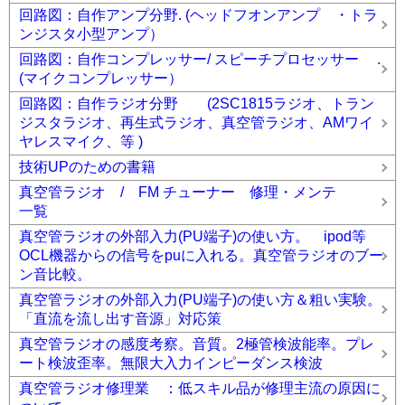
回路図：自作アンプ分野. (ヘッドフオンアンプ ・トラ
ンジスタ小型アンプ）
回路図：自作コンプレッサー/ スピーチプロセッサー .
(マイクコンプレッサー）
回路図：自作ラジオ分野 (2SC1815ラジオ、トラン
ジスタラジオ、再生式ラジオ、真空管ラジオ、AMワイ
ヤレスマイク、等 )
技術UPのための書籍
真空管ラジオ / FM チューナー 修理・メンテ
一覧
真空管ラジオの外部入力(PU端子)の使い方。 ipod等
OCL機器からの信号をpuに入れる。真空管ラジオのブー
ン音比較。
真空管ラジオの外部入力(PU端子)の使い方＆粗い実験。
「直流を流し出す音源」対応策
真空管ラジオの感度考察。音質。2極管検波能率。プレ
ート検波歪率。無限大入力インピーダンス検波
真空管ラジオ修理業 ：低スキル品が修理主流の原因に