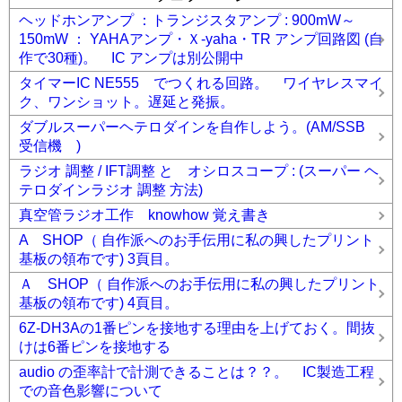
ヘッドホンアンプ ：トランジスタアンプ : 900mW～
150mW ： YAHAアンプ・Ｘ-yaha・TR アンプ回路図 (自
作で30種)。 IC アンプは別公開中
タイマーIC NE555 でつくれる回路。 ワイヤレスマイ
ク、ワンショット。遅延と発振。
ダブルスーパーヘテロダインを自作しよう。(AM/SSB
受信機 )
ラジオ 調整 / IFT調整 と オシロスコープ : (スーパー ヘ
テロダインラジオ 調整 方法)
真空管ラジオ工作 knowhow 覚え書き
A SHOP（ 自作派へのお手伝用に私の興したプリント
基板の領布です) 3頁目。
Ａ SHOP（ 自作派へのお手伝用に私の興したプリント
基板の領布です) 4頁目。
6Z-DH3Aの1番ピンを接地する理由を上げておく。間抜
けは6番ピンを接地する
audio の歪率計で計測できることは？？。 IC製造工程
での音色影響について