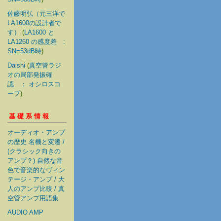
佐藤明弘（元三洋で
LA1600の設計者で
す）
(
LA1600 と
LA1260 の感度差 :
SN=53dB時
)
Daishi
(
真空管ラジ
オの局部発振確
認 ： オシロスコ
ープ
)
基礎系情報
オーディオ・アンプ
の歴史 名機と変遷 /
(クラシック向きの
アンプ？) 自然な音
色で音楽的なヴィン
テージ・アンプ / 大
人のアンプ比較 / 真
空管アンプ用語集
AUDIO AMP