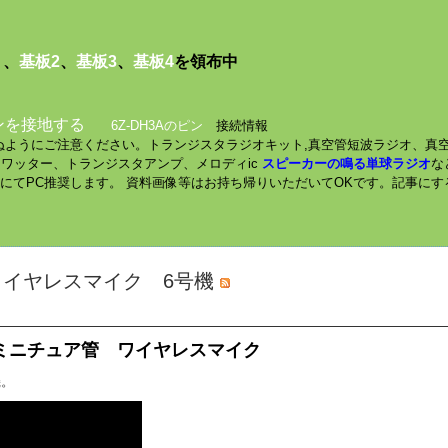
１
、
基板2
、
基板3
、
基板4
を領布中
ンを接地する
6Z-DH3Aのピン
接続情報
されぬようにご注意ください。トランジスタラジオキット,真空管短波ラジオ、真
ミニワッター、トランジスタアンプ、メロディic
スピーカーの鳴る単球ラジオ
な
数にてPC推奨します。 資料画像等はお持ち帰りいただいてOKです。記事に
ワイヤレスマイク 6号機
c 中波帯 ミニチュア管 ワイヤレスマイク
機。