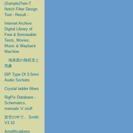
(Sample)Twin-T
Notch Filter Design
Tool - Result -
Internet Archive:
Digital Library of
Free & Borrowable
Texts, Movies,
Music & Wayback
Machine
地表面の熱収支と
気象
DIP Type Of 3.5mm
Audio Sockets
Crystal ladder filters
RigPix Database -
Schematics,
manuals 'n' stuff
皆空の中で... Smith
V3.10
Amplificadores