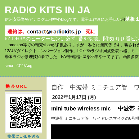
RADIO KITS IN JA
基板
信州安曇野発アナログ工作中心blogです。電子工作派にお手伝い
用
6Z-DH3Aのヒーターピンは必ず1番を接地。間抜けは6番ピ
amazon等での転売shopが多数ありますが、私とは無関係です。騙
12AU7ダイレクトコンバージョン製作。LC7265ラジオ周波数表示器、
導体ラジオ修理技術者でした。FA機械設計屋を35年やってます。画像多
since 2011/Aug
自作 中波帯 ミニチュア管 
携帯URL
2022年1月17日 (月)
mini tube wireless mi
中波帯 ミニチュア管 ワイヤレスマイクの6号
携帯にURLを送る