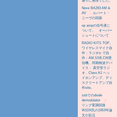
通りに無理でした。
Neve BA283 AM &
AV ルパート・
ニーヴの回路
op ampの信号遅に
ついて。 オーバー
シュートについて
RADIO KITS TOP。
ワイヤレスマイク自
作：ラジオic で自
作：AM,SSB,CW受
信機。同期検波デバ
イス： 真空管ラジ
オ、Class A1 ヘッ
ドホンアンプ、ディ
スクリートアンプ自
作site。
ssbでのdiode
demodulator ：
リング変調回路
W1DX氏の1953年論
文が起点