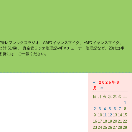
空管レフレックスラジオ、AMワイヤレスマイク、FMワイヤレスマイク、
ど計 614例。 真空管ラジオ修理記やFMチューナー修理記など。20代は半
する折には、ご一報ください。
«
2026年8
»
月
日
月
火
水
木
金
土
1
2
3
4
5
6
7
8
9
10
11
12
13
14
15
16
17
18
19
20
21
22
23
24
25
26
27
28
29