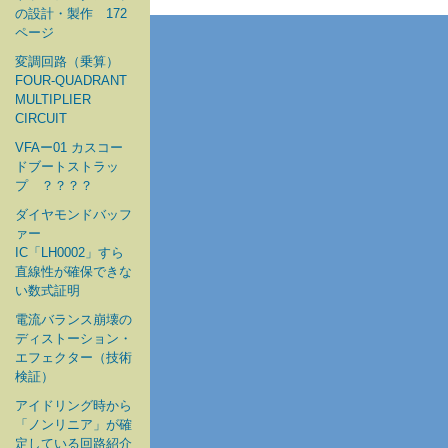
の設計・製作 172
ページ
変調回路（乗算）
FOUR-QUADRANT
MULTIPLIER
CIRCUIT
VFAー01 カスコー
ドブートストラッ
プ ？？？？
ダイヤモンドバッフ
ァー
IC「LH0002」すら
直線性が確保できな
い数式証明
電流バランス崩壊の
ディストーション・
エフェクター（技術
検証）
アイドリング時から
「ノンリニア」が確
定している回路紹介