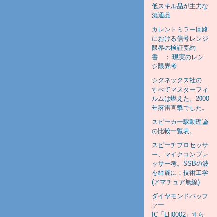
低スキル品が主力な
流通品
カレントミラー回路
における信号レンジ
限界の検証要約
書 ： 現実のレン
ジ限界考
シグネックス社の
すべてマスターフィ
ルムは燃えた。2000
年落雷直撃でした。
スピーカー駆動理論
の比較一覧表。
スピーチプロセッサ
ー、マイクコンプレ
ッサー考。SSBの波
を綺麗に：技術工学
(アマチュア無線)
ダイヤモンドバッフ
ァー
IC「LH0002」すら