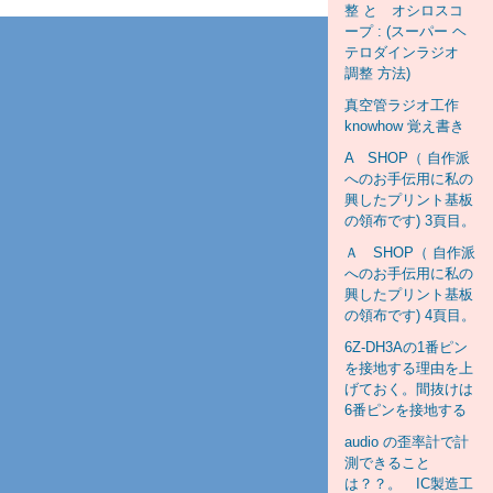
整 と オシロスコ
ープ : (スーパー ヘ
テロダインラジオ
調整 方法)
真空管ラジオ工作
knowhow 覚え書き
A SHOP（ 自作派
へのお手伝用に私の
興したプリント基板
の領布です) 3頁目。
Ａ SHOP（ 自作派
へのお手伝用に私の
興したプリント基板
の領布です) 4頁目。
6Z-DH3Aの1番ピン
を接地する理由を上
げておく。間抜けは
6番ピンを接地する
audio の歪率計で計
測できること
は？？。 IC製造工