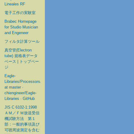
Lineales RF
電子工作の実験室
Brabec Homepage
for Studio Musician
and Engeneer
フィルタ計算ツール
真空管(Electron
tube) 規格表データ
ベース | トップペー
ジ
Eagle-
Libraries/Processors/Microchip
at master ·
chiengineer/Eagle-
Libraries · GitHub
JIS C 6102-1:1998
ＡＭ／ＦＭ放送受信
機試験方法 第１
部：一般的事項及び
可聴周波測定を含む