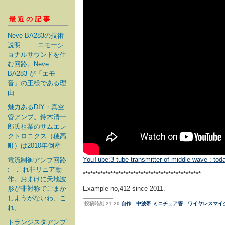
最近の記事
Neve BA283の技術
説明 : エモーシ
ョナルサウンドを生
む回路。Neve
BA283 が「エモ
音」の王様である理
由
魅力あるDIY・真空
管アンプ。鈴木清一
郎氏祖業のサムエレ
クトロニクス（穂高
町）は2010年倒産
YouTube:3 tube transmitter of middle wave : toda
電流制御アンプ回路
: これ非リニア動
***********************************************
作。おまけに天地波
形が非対称でごまか
Example no,412 since 2011.
しようがないわ、こ
投稿時刻 21:20
自作 中波帯 ミニチュア管 ワイヤレスマイ
れ。
トランジスタアンプ