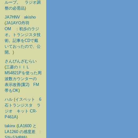
ループ。 ラジオ調
整の必需品
)
JA7HNV akisho
(
JA1AYO丹羽
OM ：初歩のラジ
オ。トランジスタ技
術。記事をCDで戴
いておったので、公
開。
)
さんぴんざむらい
(
三菱のＩＩＬ
M54821Pを使った周
波数カウンターの
表示改善(案2) FM
帯もOK
)
ハル
(
イスペット 6
石トランジスタ ラ
ジオ キット CR-
P461A
)
takinx
(
LA1600 と
LA1260 の感度差 :
SN=53dB時
)