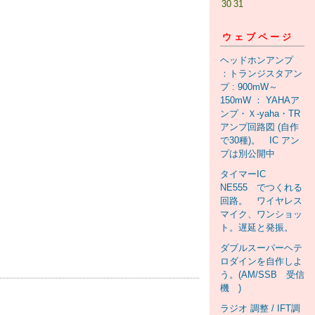
30
31
ウェブページ
ヘッドホンアンプ
：トランジスタアン
プ : 900mW～
150mW ： YAHAア
ンプ・Ｘ-yaha・TR
アンプ回路図 (自作
で30種)。 IC アン
プは別公開中
タイマーIC
NE555 でつくれる
回路。 ワイヤレス
マイク、ワンショッ
ト。遅延と発振。
ダブルスーパーヘテ
ロダインを自作しよ
う。(AM/SSB 受信
機 )
ラジオ 調整 / IFT調