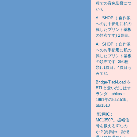
程での音色影響につ
いて
A SHOP（ 自作派
へのお手伝用に私の
興したプリント基板
の領布です) 2頁目。
A SHOP（ 自作派
へのお手伝用に私の
興したプリント基板
の領布です: 350種
類) :1頁目。4頁目も
みてね
Bridge-Tied-Load を
BTLと云いだしはオ
ランダ phlips：
1991年のtda1519。
tda1510
if段用IC :
MC1350P。振幅信
号を扱えるICなの
か？(再掲)⇒ 記憶