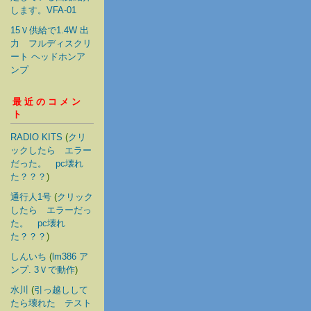
します。VFA-01
15Ｖ供給で1.4W 出
力 フルディスクリ
ート ヘッドホンア
ンプ
最近のコメン
ト
RADIO KITS
(
クリ
ックしたら エラー
だった。 pc壊れ
た？？？
)
通行人1号
(
クリック
したら エラーだっ
た。 pc壊れ
た？？？
)
しんいち
(
lm386 ア
ンプ. 3Ｖで動作
)
水川
(
引っ越しして
たら壊れた テスト