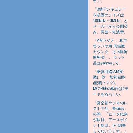
年」。
「3端子レギュレー
タ起因のノイズは
100kHz～3MHz」と
メーカーから公開済
み。長波～短波帯。
「AMラジオ： 真空
管ラジオ用 周波数
カウンタ は 5種類
開発済」。 キット
品はyahooにて。
「乗算回路(AM変
調) 対 加算回路
(変調？？？)」
MC1496の動作は2モ
ードあるらしい。
「真空管ラジオのレ
ストア品、整備品」
の闇。「ヒータ結線
が駄目。アースポイ
ント駄目。IFT調整
してないラジオ」：