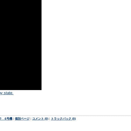
y state.
ク 6号機
|
個別ページ
|
コメント (0)
|
トラックバック (0)