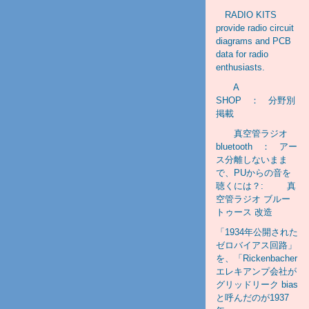
RADIO KITS
provide radio circuit
diagrams and PCB
data for radio
enthusiasts.
A
SHOP ： 分野別
掲載
真空管ラジオ
bluetooth ： アー
ス分離しないまま
で、PUからの音を
聴くには？: 真
空管ラジオ ブルー
トゥース 改造
「1934年公開された
ゼロバイアス回路」
を、「Rickenbacher
エレキアンプ会社が
グリッドリーク bias
と呼んだのが1937