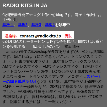
RADIO KITS IN JA
信州安曇野発アナログ工作中心blogです。電子工作派にお
手伝い
用
基板１
、
基板2
、
基板3
、
基板4
を領布中
6Z-DH3Aのヒーターピンは必ず1番を接地。間抜けは6番ピ
ンを接地する
6Z-DH3Aのピン
接続情報
amazon等での転売shopが多数ありますが、私とは無関係
です。騙されぬようにご注意ください。トランジスタラジ
オキット,真空管短波ラジオ、真空管レフレックスラジオ、
AMワイヤレスマイク、FMワイヤレスマイク、12AU7ダイ
レクトコンバージョン製作。LC7265ラジオ周波数表示器、
ミニワッター、トランジスタアンプ、メロディic
スピーカ
ーの鳴る単球ラジオ
など計 614例。 真空管ラジオ修理記や
FMチューナー修理記など。20代は半導体ラジオ修理技術者
でした。FA機械設計屋を35年やってます。画像多数にて
PC推奨します。 資料画像等はお持ち帰りいただいてOKで
す。記事にする折には、ご一報ください。