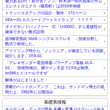
魅力あるDIY・真空管アンプ。鈴木清一郎氏祖業のサム
エレクトロニクス（穂高町）は2010年倒産
トランジスタアンプの設計・製作 172ページ
VFAー01 カスコードブートストラップ ？？？？
ダイヤモンドバッファー IC「LH0002」すら直線性が
確保できない数式証明
超3極管接続 16A8 シングル ステレオ ：技術分析し
数式で表現した。
アイドリング時から「ノンリニア」が確定している回路
紹介します。VFA-01
「アレキサンダー電流帰還パワーアンプ基板 ALX-
03」 技術性検討。裸ゲイン不足でCFAは無理。
lm386とイコールですぜ
解体がはじまりました・
禁断のヘッドホンアンプ 。これは、サンドマン博士の発
明だよ。1982年に公開済み
基礎系情報
オーディオ・アンプの歴史 名機と変遷 / (クラシック向き