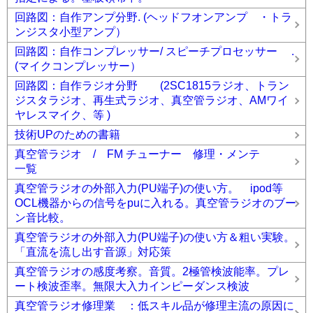
回路図：自作アンプ分野. (ヘッドフオンアンプ ・トラ
ンジスタ小型アンプ）
回路図：自作コンプレッサー/ スピーチプロセッサー .
(マイクコンプレッサー）
回路図：自作ラジオ分野 (2SC1815ラジオ、トラン
ジスタラジオ、再生式ラジオ、真空管ラジオ、AMワイ
ヤレスマイク、等 )
技術UPのための書籍
真空管ラジオ / FM チューナー 修理・メンテ
一覧
真空管ラジオの外部入力(PU端子)の使い方。 ipod等
OCL機器からの信号をpuに入れる。真空管ラジオのブー
ン音比較。
真空管ラジオの外部入力(PU端子)の使い方＆粗い実験。
「直流を流し出す音源」対応策
真空管ラジオの感度考察。音質。2極管検波能率。プレ
ート検波歪率。無限大入力インピーダンス検波
真空管ラジオ修理業 ：低スキル品が修理主流の原因に