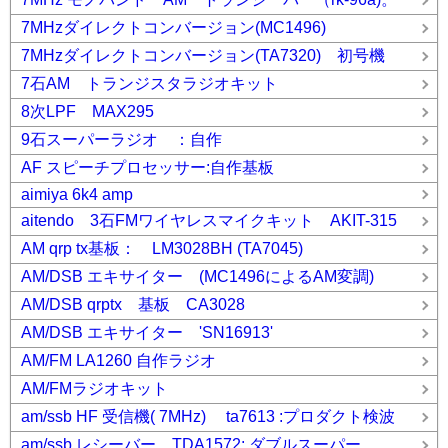
7MHzダイレクトコンバージョン(MC1496)
7MHzダイレクトコンバージョン(TA7320) 初号機
7石AM トランジスタラジオキット
8次LPF MAX295
9石スーパーラジオ ：自作
AF スピーチプロセッサー:自作基板
aimiya 6k4 amp
aitendo 3石FMワイヤレスマイクキット AKIT-315
AM qrp tx基板： LM3028BH (TA7045)
AM/DSB エキサイター (MC1496によるAM変調)
AM/DSB qrptx 基板 CA3028
AM/DSB エキサイター 'SN16913'
AM/FM LA1260 自作ラジオ
AM/FMラジオキット
am/ssb HF 受信機( 7MHz) ta7613 :プロダクト検波
am/ssb レシーバー TDA1572: ダブルスーパー