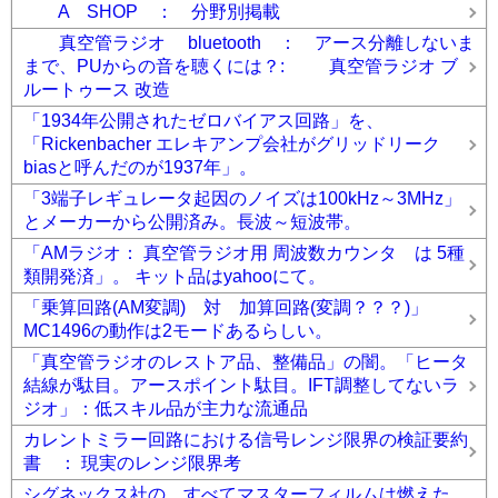
A SHOP ： 分野別掲載
真空管ラジオ bluetooth ： アース分離しないま
まで、PUからの音を聴くには？: 真空管ラジオ ブ
ルートゥース 改造
「1934年公開されたゼロバイアス回路」を、
「Rickenbacher エレキアンプ会社がグリッドリーク
biasと呼んだのが1937年」。
「3端子レギュレータ起因のノイズは100kHz～3MHz」
とメーカーから公開済み。長波～短波帯。
「AMラジオ： 真空管ラジオ用 周波数カウンタ は 5種
類開発済」。 キット品はyahooにて。
「乗算回路(AM変調) 対 加算回路(変調？？？)」
MC1496の動作は2モードあるらしい。
「真空管ラジオのレストア品、整備品」の闇。「ヒータ
結線が駄目。アースポイント駄目。IFT調整してないラ
ジオ」：低スキル品が主力な流通品
カレントミラー回路における信号レンジ限界の検証要約
書 ： 現実のレンジ限界考
シグネックス社の すべてマスターフィルムは燃えた。