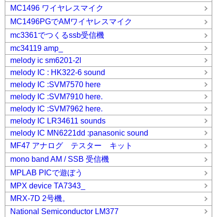
MC1496 ワイヤレスマイク
MC1496PGでAMワイヤレスマイク
mc3361でつくるssb受信機
mc34119 amp_
melody ic sm6201-2l
melody IC : HK322-6 sound
melody IC :SVM7570 here
melody IC :SVM7910 here.
melody IC :SVM7962 here.
melody IC LR34611 sounds
melody IC MN6221dd :panasonic sound
MF47 アナログ テスター キット
mono band AM / SSB 受信機
MPLAB PICで遊ぼう
MPX device TA7343_
MRX-7D 2号機。
National Semiconductor LM377