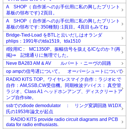
A SHOP（ 自作派へのお手伝用に私の興したプリント
基板の領布です) 2頁目。
A SHOP（ 自作派へのお手伝用に私の興したプリント
基板の領布です: 350種類) :1頁目。4頁目もみてね
Bridge-Tied-Load をBTLと云いだしはオランダ
phlips：1991年のtda1519。tda1510
if段用IC : MC1350P。振幅信号を扱えるICなのか？(再
掲)⇒ 記憶通りに無理でした。
Neve BA283 AM & AV ルパート・ニーヴの回路
op ampの信号遅について。 オーバーシュートについて
RADIO KITS TOP。ワイヤレスマイク自作：ラジオic で
自作：AM,SSB,CW受信機。同期検波デバイス： 真空管
ラジオ、Class A1 ヘッドホンアンプ、ディスクリートア
ンプ自作site。
ssbでのdiode demodulator ： リング変調回路 W1DX
氏の1953年論文が起点
RADIO KITS provide radio circuit diagrams and PCB
data for radio enthusiasts.