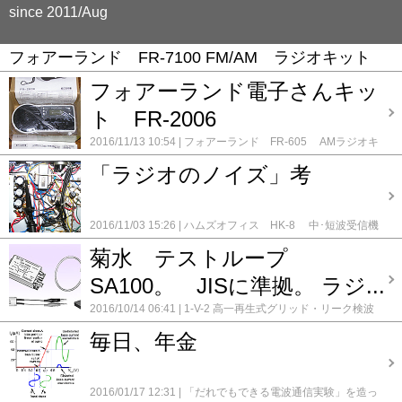
since 2011/Aug
フォアーランド FR-7100 FM/AM ラジオキット
フォアーランド電子さんキッ
ト FR-2006
2016/11/13 10:54
フォアーランド FR-605 AMラジオキ
ット
フォアーランド FR-702 7石トランジスタ AMラジオ
「ラジオのノイズ」考
キット
フォアーランド FR-7100 FM/AM ラジオキット
フォアーランド FR-7300 FM/AM ラジオ キット
フォアー
ランド FRG-2004BL FM/AM ラジオ キット
コメント(0)
2016/11/03 15:26
ハムズオフィス HK-8 中･短波受信機
キット 0-V-1
ハム音のなぞ
フォアーランド FR-7100
菊水 テストループ
FM/AM ラジオキット
フォアーランド FR-7300 FM/AM
ラジオ キット
メンテナンス FMチューナー FM-102 TRIO
SA100。 JISに準拠。 ラジ...
メンテナンス HEATHKIT GR-64
メンテナンス HR-10B
Heath kit
メンテナンス S-106 クライスラー
メンテナン
2016/10/14 06:41
1-V-2 高一再生式グリッド・リーク検波
ス TRIO AF-10
メンテナンス TRIO AF-20
メンテナン
ST管3球ラジオ
1R-STD 単球 再生式ラジオキット
1RW-
ス TRIO AF-20 2号機
メンテナンス TRIO AF-20 3号機
メ
毎日、年金
DX 単球 再生式ラジオキット (6EH8)
3DC-STD 真空
ンテナンス YAMAHA チューナー CT-R1
メンテナン
管 高1ゲルマ検波ラジオキット
3S-STD 真空管 3球ス
ス オンキョー OS-850
メンテナンス テレビアン 6S-
ーパーラジオキット
5球スーパー のメンテナンス
5球スー
350
メンテナンス パイオニア FM-B302
メンテナンス
パー 改造修理
5球スーパーのメンテナンス 2号機
5球ス
2016/01/17 12:31
「だれでもできる電波通信実験」を造っ
八欧電機 Lー65 AM/SW/FM
メンテナンス 春日無線 3
ーパーのメンテナンス 3号機
6TR-STD 6石 トランジスタ