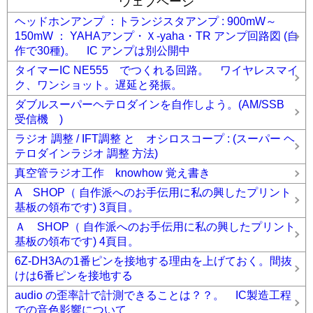
ウェブページ
ド 真空管7球 FMチューナーキット
レフレックス +再生
テナンス 真空管ラジオ FM-11
メンテナンス 真空管ラジ
1球 真空管ラジオ (6GH8)
レフレックス +再生 1球 真空管
オ ONKYO OS-195
レフレックス +再生 1球 真空管ラジ
ヘッドホンアンプ ：トランジスタアンプ : 900mW～
ラジオ 2号機
レフレックス +再生 2球真空管ラジオ
オ (6GH8)
レフレックス 1球 真空管 ラジオ (6GH8) 2号機
150mW ： YAHAアンプ・Ｘ-yaha・TR アンプ回路図 (自
(6GK5+6N2P)
ワンダーキット DSPラジオキット DS-
レフレックス 1球 真空管 ラジオ (6GX7)
ワンダーキット
RAD01
三菱 FMチューナー FM-212
実験的真空管4球
作で30種)。 IC アンプは別公開中
DSPラジオキット DS-RAD01
真空管ラジオ 2球スーパー
FM ラジオ
真空管ラジオ 4球スーパーヘテロダイン
真
(6BY6+6GH8)
真空管ラジオ 4球スーパー
タイマーIC NE555 でつくれる回路。 ワイヤレスマイ
空管ラジオ 5球スーパー 1号機
(6BY6,6JC6,6AL5,6AB8)
真空管ラジオ 5球スーパー 1号機
ク、ワンショット。遅延と発振。
(6BY6,6BJ6,EBF80,6J4,6AB8)
真空管ラジオ MT管IF3段
(6BY6,6BJ6,EBF80,6J4,6AB8)
録録 ★
コメント(0)
真空管ラジオ ST管5球スーパー 2号機
真空管ラジオ ST管
ダブルスーパーヘテロダインを自作しよう。(AM/SSB
5球スーパー 3号機
真空管ラジオ ST管5球スーパー 4号機
受信機 )
真空管ラジオ ST管5球スーパー 5号機
真空管ラジオ ST管
5球スーパー 6号機
真空管ラジオ ST管5球スーパー 7号機
ラジオ 調整 / IFT調整 と オシロスコープ : (スーパー ヘ
真空管ラジオ ST管 中波＆短波 5球スーパー 1号機
真
テロダインラジオ 調整 方法)
空管ラジオ ST管 中波＆短波 5球スーパー 2号機
真空
管ラジオ ST管 中波＆短波 5球スーパー 3号機
真空管
真空管ラジオ工作 knowhow 覚え書き
ラジオ 他励式 短波スーパーラジオ
真空管ラジオ 他励式
短波スーパーラジオ 2号機
真空管ラジオ 他励式 BC帯5
A SHOP（ 自作派へのお手伝用に私の興したプリント
球スーパーラジオ(6BQ7)
真空管ラジオ 他励式 BC帯6球
基板の領布です) 3頁目。
スーパーラジオ 6GH8 6688
真空管ラジオ 再生式3球
Ａ SHOP（ 自作派へのお手伝用に私の興したプリント
(6688+6688+6LF8)
真空管ラジオ 電池管 2球レフレック
スラジオ
真空管ラジオ 高1中1 4球スーパー
基板の領布です) 4頁目。
(6688,6BY6,6GH8,6AQ5)
録録 ★
コメント(0)
6Z-DH3Aの1番ピンを接地する理由を上げておく。間抜
けは6番ピンを接地する
audio の歪率計で計測できることは？？。 IC製造工程
での音色影響について