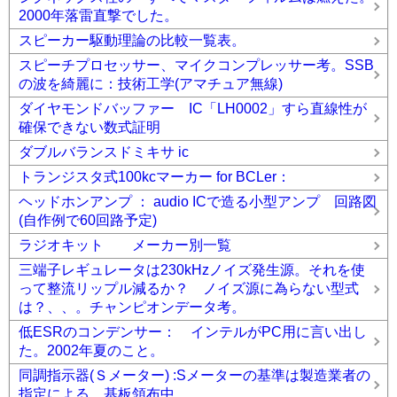
2000年落雷直撃でした。
スピーカー駆動理論の比較一覧表。
スピーチプロセッサー、マイクコンプレッサー考。SSB
の波を綺麗に：技術工学(アマチュア無線)
ダイヤモンドバッファー IC「LH0002」すら直線性が
確保できない数式証明
ダブルバランスドミキサ ic
トランジスタ式100kcマーカー for BCLer：
ヘッドホンアンプ ： audio ICで造る小型アンプ 回路図
(自作例で60回路予定)
ラジオキット メーカー別一覧
三端子レギュレータは230kHzノイズ発生源。それを使
って整流リップル減るか？ ノイズ源に為らない型式
は？、、。チャンピオンデータ考。
低ESRのコンデンサー： インテルがPC用に言い出し
た。2002年夏のこと。
同調指示器(Ｓメーター) :Sメーターの基準は製造業者の
指定による。基板領布中。