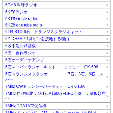
6GH8 単球ラジオ
6KE8ラジオ
6KT8 single radio
6KZ8 one tube radio
6TR-STD 6石 トランジスタラジオキット
6Z-DH3Aの1番ピンを接地する理由
6段平滑回路基板
6石 自作ラジオ
6石オーディオアンプ
6石スーパーラジオ キット： チェリー CK-606
6石トランジスタラジオ ： 7石、8石、9石 スー
パー
7Mhz CWトランシーバーキット CRK-10A
7MHz 自作短波ラジオ(LA1600) +BFO回路 ：基板領布
中
7MHz TDA1572受信機
7MHz モノバンド AM トランシーバー（rk-96a)。