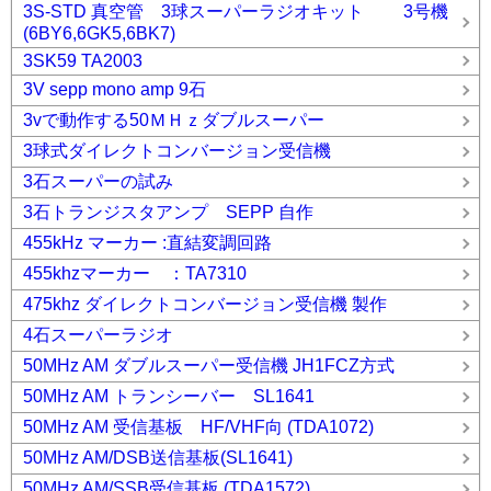
3S-STD 真空管 3球スーパーラジオキット 3号機
(6BY6,6GK5,6BK7)
3SK59 TA2003
3V sepp mono amp 9石
3vで動作する50ＭＨｚダブルスーパー
3球式ダイレクトコンバージョン受信機
3石スーパーの試み
3石トランジスタアンプ SEPP 自作
455kHz マーカー :直結変調回路
455khzマーカー ：TA7310
475khz ダイレクトコンバージョン受信機 製作
4石スーパーラジオ
50MHz AM ダブルスーパー受信機 JH1FCZ方式
50MHz AM トランシーバー SL1641
50MHz AM 受信基板 HF/VHF向 (TDA1072)
50MHz AM/DSB送信基板(SL1641)
50MHz AM/SSB受信基板 (TDA1572)