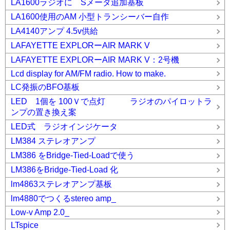
LA1600ラジオに Sメータ追加基板
LA1600使用のAM 小型トランシーバー自作
LA4140アンプ 4.5v供給
LAFAYETTE EXPLORーAIR MARK V
LAFAYETTE EXPLORーAIR MARK V：2号機
Lcd display for AM/FM radio. How to make.
LC発振のBFO基板
LED 1個を 100Ｖで点灯 ラジオのパイロットラ
ンプの置き換え案
LED式 ラジオインジケータ
LM384 ステレオアンプ
LM386 をBridge-Tied-Loadで使う
LM386をBridge-Tied-Load 化
lm4863ステレオアンプ基板
lm4880でつくるstereo amp_
Low-v Amp 2.0_
LTspice