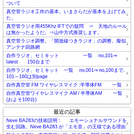
ついて
真空管ラジオ工作の基本。いまさらだが基本を上げてみ
た。
真空管ラジオ用455Khz IFTでの疑問 ⇒ 天地のルール
は無かったようだ。⇒山中方式推奨します。
真空管ラジオ調整。「開放線つきラジオ」の調整。擬似
アンテナ回路網
自作ラジオ、セミキット 一覧 no,101⇒
latest 150台まで
自作ラジオ、セミキット 一覧 no,001⇒ no,100まで.
101～160は別page
自作真空管 FM ワイヤレスマイク :半導体FM 一覧
自作真空管ワイヤレスマイク AM / 半導体AM 一覧
(およそ100台)
最近の記事
Neve BA283の技術説明 : エモーショナルサウンドを
生む回路。Neve BA283 が「エモ音」の王様である理由