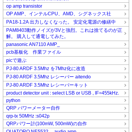
op amp transistor
OP AMP、インテルCPU、AMD、シグネックス社
PA18-1.2A 出力しなくなった。 安定化電源の修繕中
PAM8403動作ノイズが3Vと強烈。これは捨てるのが正
解。 購入して通電してみた。
panasonic AN7110 AMP_
pcb基板化 作業ファイル
picで遊ぶ
PJ-80 ARDF 3.5Mhz を7Mhz化に改造
PJ-80 ARDF 3.5Mhz レシーバー aitendo
PJ-80 ARDF 3.5Mhz レシーバーキット
product detector unit : select LSB or USB , IF=455kHz.
python
QRP パワーメーター自作
qrp-tx 50MHz :s042p
QRPパワー計(100mW, 500mW)の自作
QUATORO NE5532 audio amp