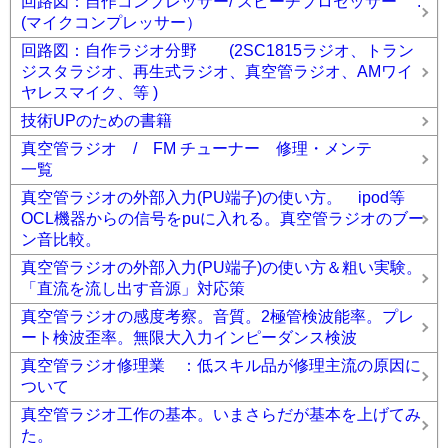
回路図：自作コンプレッサー/ スピーチプロセッサー .
(マイクコンプレッサー）
回路図：自作ラジオ分野 (2SC1815ラジオ、トラン
ジスタラジオ、再生式ラジオ、真空管ラジオ、AMワイ
ヤレスマイク、等 )
技術UPのための書籍
真空管ラジオ / FM チューナー 修理・メンテ
一覧
真空管ラジオの外部入力(PU端子)の使い方。 ipod等
OCL機器からの信号をpuに入れる。真空管ラジオのブー
ン音比較。
真空管ラジオの外部入力(PU端子)の使い方＆粗い実験。
「直流を流し出す音源」対応策
真空管ラジオの感度考察。音質。2極管検波能率。プレ
ート検波歪率。無限大入力インピーダンス検波
真空管ラジオ修理業 ：低スキル品が修理主流の原因に
ついて
真空管ラジオ工作の基本。いまさらだが基本を上げてみ
た。