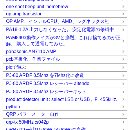
one shot beep unit :homebrew
op amp transistor
OP AMP、インテルCPU、AMD、シグネックス社
PA18-1.2A 出力しなくなった。 安定化電源の修繕中
PAM8403動作ノイズが3Vと強烈。これは捨てるのが正
解。 購入して通電してみた。
panasonic AN7110 AMP_
pcb基板化 作業ファイル
picで遊ぶ
PJ-80 ARDF 3.5Mhz を7Mhz化に改造
PJ-80 ARDF 3.5Mhz レシーバー aitendo
PJ-80 ARDF 3.5Mhz レシーバーキット
product detector unit : select LSB or USB , IF=455kHz.
python
QRP パワーメーター自作
qrp-tx 50MHz :s042p
QRPパワー計(100mW, 500mW)の自作