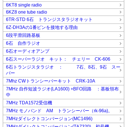
6KT8 single radio
6KZ8 one tube radio
6TR-STD 6石 トランジスタラジオキット
6Z-DH3Aの1番ピンを接地する理由
6段平滑回路基板
6石 自作ラジオ
6石オーディオアンプ
6石スーパーラジオ キット： チェリー CK-606
6石トランジスタラジオ ： 7石、8石、9石 スー
パー
7Mhz CWトランシーバーキット CRK-10A
7MHz 自作短波ラジオ(LA1600) +BFO回路 ：基板領布
中
7MHz TDA1572受信機
7MHz モノバンド AM トランシーバー（rk-96a)。
7MHzダイレクトコンバージョン(MC1496)
7MHzダイレクトコンバージョン(TA7320) 初号機