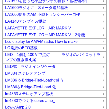
LA1600を使った小型ラジオの自作：基板領布中
LA1600ラジオに Sメータ追加基板
LA1600使用のAM 小型トランシーバー自作
LA4140アンプ 4.5v供給
LAFAYETTE EXPLORーAIR MARK V
LAFAYETTE EXPLORーAIR MARK V：2号機
Lcd display for AM/FM radio. How to make.
LC発振のBFO基板
LED 1個を 100Ｖで点灯 ラジオのパイロットラ
ンプの置き換え案
LED式 ラジオインジケータ
LM384 ステレオアンプ
LM386 をBridge-Tied-Loadで使う
LM386をBridge-Tied-Load 化
lm4863ステレオアンプ基板
lm4880でつくるstereo amp_
Low-v Amp 2.0_