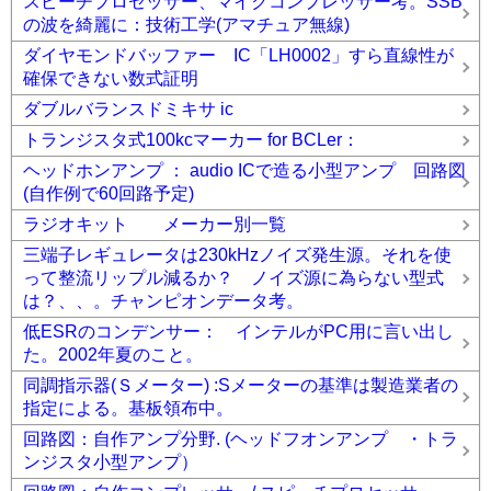
スピーチプロセッサー、マイクコンプレッサー考。SSB
の波を綺麗に：技術工学(アマチュア無線)
ダイヤモンドバッファー IC「LH0002」すら直線性が
確保できない数式証明
ダブルバランスドミキサ ic
トランジスタ式100kcマーカー for BCLer：
ヘッドホンアンプ ： audio ICで造る小型アンプ 回路図
(自作例で60回路予定)
ラジオキット メーカー別一覧
三端子レギュレータは230kHzノイズ発生源。それを使
って整流リップル減るか？ ノイズ源に為らない型式
は？、、。チャンピオンデータ考。
低ESRのコンデンサー： インテルがPC用に言い出し
た。2002年夏のこと。
同調指示器(Ｓメーター) :Sメーターの基準は製造業者の
指定による。基板領布中。
回路図：自作アンプ分野. (ヘッドフオンアンプ ・トラ
ンジスタ小型アンプ）