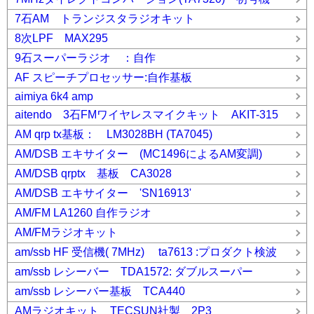
7石AM トランジスタラジオキット
8次LPF MAX295
9石スーパーラジオ ：自作
AF スピーチプロセッサー:自作基板
aimiya 6k4 amp
aitendo 3石FMワイヤレスマイクキット AKIT-315
AM qrp tx基板： LM3028BH (TA7045)
AM/DSB エキサイター (MC1496によるAM変調)
AM/DSB qrptx 基板 CA3028
AM/DSB エキサイター 'SN16913'
AM/FM LA1260 自作ラジオ
AM/FMラジオキット
am/ssb HF 受信機( 7MHz) ta7613 :プロダクト検波
am/ssb レシーバー TDA1572: ダブルスーパー
am/ssb レシーバー基板 TCA440
AMラジオキット TECSUN社製 2P3