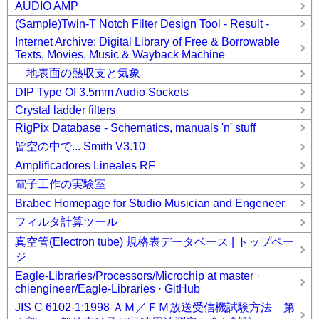
AUDIO AMP
(Sample)Twin-T Notch Filter Design Tool - Result -
Internet Archive: Digital Library of Free & Borrowable
Texts, Movies, Music & Wayback Machine
地表面の熱収支と気象
DIP Type Of 3.5mm Audio Sockets
Crystal ladder filters
RigPix Database - Schematics, manuals 'n' stuff
皆空の中で... Smith V3.10
Amplificadores Lineales RF
電子工作の実験室
Brabec Homepage for Studio Musician and Engeneer
フィルタ計算ツール
真空管(Electron tube) 規格表データベース | トップペー
ジ
Eagle-Libraries/Processors/Microchip at master ·
chiengineer/Eagle-Libraries · GitHub
JIS C 6102-1:1998 ＡＭ／ＦＭ放送受信機試験方法 第