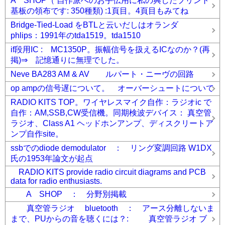
A SHOP（ 自作派へのお手伝用に私の興したプリント
基板の領布です: 350種類) :1頁目。4頁目もみてね
Bridge-Tied-Load をBTLと云いだしはオランダ
phlips：1991年のtda1519。tda1510
if段用IC : MC1350P。振幅信号を扱えるICなのか？(再
掲)⇒ 記憶通りに無理でした。
Neve BA283 AM & AV ルパート・ニーヴの回路
op ampの信号遅について。 オーバーシュートについて
RADIO KITS TOP。ワイヤレスマイク自作：ラジオic で
自作：AM,SSB,CW受信機。同期検波デバイス： 真空管
ラジオ、Class A1 ヘッドホンアンプ、ディスクリートア
ンプ自作site。
ssbでのdiode demodulator ： リング変調回路 W1DX
氏の1953年論文が起点
RADIO KITS provide radio circuit diagrams and PCB
data for radio enthusiasts.
A SHOP ： 分野別掲載
真空管ラジオ bluetooth ： アース分離しないま
まで、PUからの音を聴くには？: 真空管ラジオ ブ