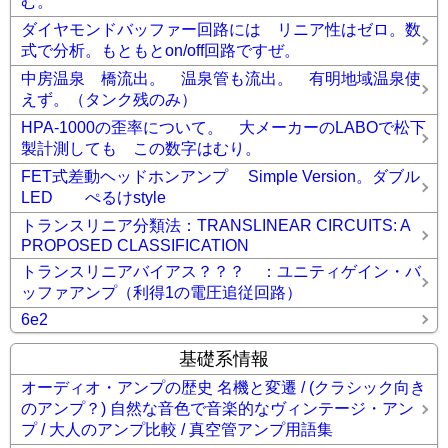
む。
ダイヤモンドバッファー回路には リニア性はゼロ。数
式で分析。もともとon/off回路ですぜ。
中房温泉 橋流出。 温泉管も流出。 有明地域温泉使
えず。（タンク残のみ）
HPA-1000の歪率について。 大メーカーのLABOで松下
製計測しても この数字はむり。
FET式差動ヘッドホンアンプ Simple Version。ダブル
LED ぺるけstyle
トランスリニア分類法：TRANSLINEAR CIRCUITS: A
PROPOSED CLASSIFICATION
トランスリニアバイアス？？？ ：ユニティゲイン・バ
ッファアンプ（利得1の電圧追従回路）
6e2
基礎系情報
オーディオ・アンプの歴史 名機と変遷 / (クラシック向き
のアンプ？) 自然な音色で音楽的なヴィンテージ・アン
プ / 大人のアンプ比較 / 真空管アンプ用語集