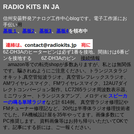
RADIO KITS IN JA
信州安曇野発アナログ工作中心blogです。電子工作派にお
手伝い
用
基板１
、
基板2
、
基板3
、
基板4
を領布中
6Z-DH3Aのヒーターピンは必ず1番を接地。間抜けは6番ピ
ンを接地する
6Z-DH3Aのピン
接続情報
amazon等での転売shopが多数ありますが、私とは無関係
です。騙されぬようにご注意ください。トランジスタラジ
オキット,真空管短波ラジオ、真空管レフレックスラジオ、
AMワイヤレスマイク、FMワイヤレスマイク、12AU7ダイ
レクトコンバージョン製作。LC7265ラジオ周波数表示器、
ミニワッター、トランジスタアンプ、メロディic
スピーカ
ーの鳴る単球ラジオ
など計 614例。 真空管ラジオ修理記や
FMチューナー修理記など。20代は半導体ラジオ修理技術者
でした。FA機械設計屋を35年やってます。画像多数にて
PC推奨します。 資料画像等はお持ち帰りいただいてOKで
す。記事にする折には、ご一報ください。