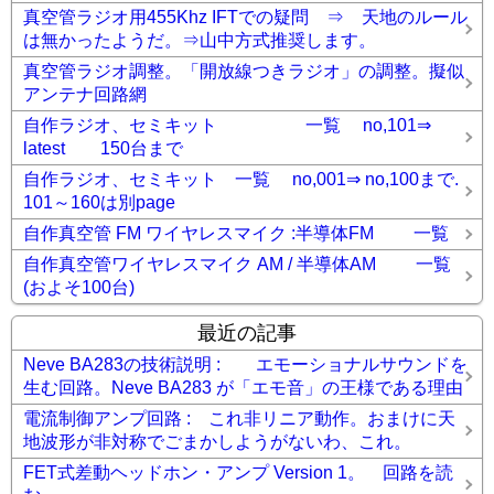
真空管ラジオ用455Khz IFTでの疑問 ⇒ 天地のルール
は無かったようだ。⇒山中方式推奨します。
真空管ラジオ調整。「開放線つきラジオ」の調整。擬似
アンテナ回路網
自作ラジオ、セミキット 一覧 no,101⇒
latest 150台まで
自作ラジオ、セミキット 一覧 no,001⇒ no,100まで.
101～160は別page
自作真空管 FM ワイヤレスマイク :半導体FM 一覧
自作真空管ワイヤレスマイク AM / 半導体AM 一覧
(およそ100台)
最近の記事
Neve BA283の技術説明 : エモーショナルサウンドを
生む回路。Neve BA283 が「エモ音」の王様である理由
電流制御アンプ回路 : これ非リニア動作。おまけに天
地波形が非対称でごまかしようがないわ、これ。
FET式差動ヘッドホン・アンプ Version 1。 回路を読