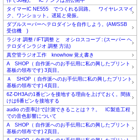
作で30種)。 IC アンプは別公開中
タイマーIC NE555 でつくれる回路。 ワイヤレスマイ
ク、ワンショット。遅延と発振。
ダブルスーパーヘテロダインを自作しよう。(AM/SSB
受信機 )
ラジオ 調整 / IFT調整 と オシロスコープ : (スーパー ヘ
テロダインラジオ 調整 方法)
真空管ラジオ工作 knowhow 覚え書き
A SHOP（ 自作派へのお手伝用に私の興したプリント
基板の領布です) 3頁目。
Ａ SHOP（ 自作派へのお手伝用に私の興したプリント
基板の領布です) 4頁目。
6Z-DH3Aの1番ピンを接地する理由を上げておく。間抜
けは6番ピンを接地する
audio の歪率計で計測できることは？？。 IC製造工程
での音色影響について
A SHOP（ 自作派へのお手伝用に私の興したプリント
基板の領布です) 2頁目。