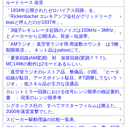
ルートゥース 改造
「1934年公開されたゼロバイアス回路」を、
「Rickenbacher エレキアンプ会社がグリッドリーク
biasと呼んだのが1937年」。
「3端子レギュレータ起因のノイズは100kHz～3MHz」
とメーカーから公開済み。長波～短波帯。
「AMラジオ： 真空管ラジオ用 周波数カウンタ は 5種
類開発済」。 キット品はyahooにて。
「乗算回路(AM変調) 対 加算回路(変調？？？)」
MC1496の動作は2モードあるらしい。
「真空管ラジオのレストア品、整備品」の闇。「ヒータ
結線が駄目。アースポイント駄目。IFT調整してないラ
ジオ」：低スキル品が主力な流通品
カレントミラー回路における信号レンジ限界の検証要約
書 ： 現実のレンジ限界考
シグネックス社の すべてマスターフィルムは燃えた。
2000年落雷直撃でした。
スピーカー駆動理論の比較一覧表。