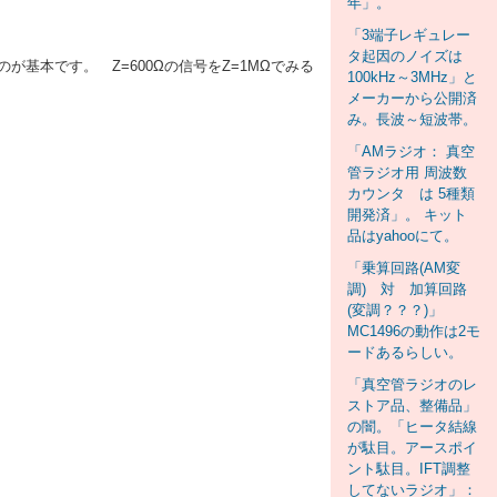
年」。
「3端子レギュレー
タ起因のノイズは
基本です。 Z=600Ωの信号をZ=1MΩでみる
100kHz～3MHz」と
メーカーから公開済
み。長波～短波帯。
「AMラジオ： 真空
管ラジオ用 周波数
カウンタ は 5種類
開発済」。 キット
品はyahooにて。
「乗算回路(AM変
調) 対 加算回路
(変調？？？)」
MC1496の動作は2モ
ードあるらしい。
「真空管ラジオのレ
ストア品、整備品」
の闇。「ヒータ結線
が駄目。アースポイ
ント駄目。IFT調整
してないラジオ」：