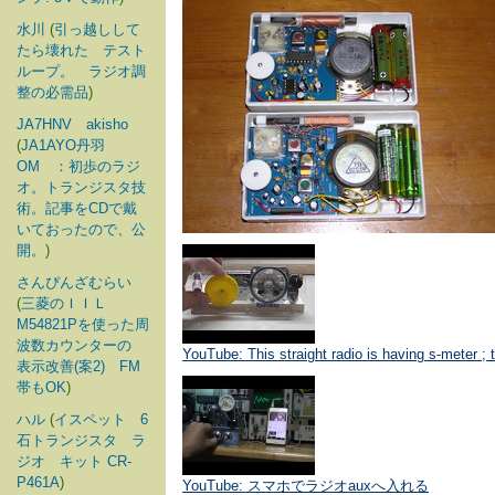
水川
(
引っ越しして
たら壊れた テスト
ループ。 ラジオ調
整の必需品
)
JA7HNV akisho
(
JA1AYO丹羽
OM ：初歩のラジ
オ。トランジスタ技
術。記事をCDで戴
いておったので、公
開。
)
さんぴんざむらい
(
三菱のＩＩＬ
M54821Pを使った周
波数カウンターの
YouTube: This straight radio is having s-meter 
表示改善(案2) FM
帯もOK
)
ハル
(
イスペット 6
石トランジスタ ラ
ジオ キット CR-
P461A
)
YouTube: スマホでラジオauxへ入れる