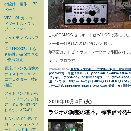
の設計・製作 172
ページ
VFAー01 カスコー
ドブートストラッ
プ ？？？？
このCOSMOS セミキットはYAHOOで落札した。
ダイヤモンドバッフ
ァー
メーター付きはこの1品だけだと想う。
IC「LH0002」すら
印字面はアドビ イラストレーターで作図されて
直線性が確保できな
い数式証明
ええ、プロです。
電流バランス崩壊の
投稿時刻 18:52
真空管ラジオキット(COSMOS) 中・短波受信機キッ
ディストーション・
(COSMOS) 中波 6球スーパー(6BE6+6BJ6+6BD6+6JH6+6N
ジオキット(COSMOS) BC帯 中2 5球スーパ ｰ (6BY6+6BJ6+6
エフェクター（技術
波 2バンド 4球スーパーラジオ(6BY6,6BA6,6LM8,6AQ5)
,
検証）
バーニア式(6BE6,6BA6,6BZ6,6AV6,6AQ5)
,
録録 ★
|
個別
アイドリング時から
「ノンリニア」が確
2016年10月 4日 (火)
定している回路紹介
します。VFA-01
ラジオの調整の基本。標準信号発生
15Ｖ供給で1.4W 出
力 フルディスクリ
ート ヘッドホンア