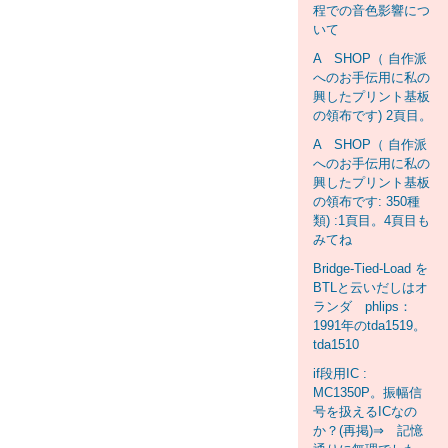
程での音色影響につ
いて
A SHOP（ 自作派
へのお手伝用に私の
興したプリント基板
の領布です) 2頁目。
A SHOP（ 自作派
へのお手伝用に私の
興したプリント基板
の領布です: 350種
類) :1頁目。4頁目も
みてね
Bridge-Tied-Load を
BTLと云いだしはオ
ランダ phlips：
1991年のtda1519。
tda1510
if段用IC :
MC1350P。振幅信
号を扱えるICなの
か？(再掲)⇒ 記憶