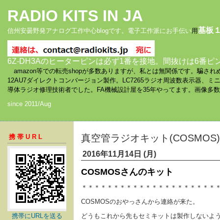
RADIO KITS IN JA
基板
信州安曇野発アナログ工作中心blogです。電子工作派にお手伝い
用
6Z-DH3Aのヒーターピンは必ず1番を接地。間抜けは6番ピ
amazon等での転売shopが多数ありますが、私とは無関係です。騙
12AU7ダイレクトコンバージョン製作。LC7265ラジオ周波数表示器、
導体ラジオ修理技術者でした。FA機械設計屋を35年やってます。画像多
since 2011/Aug
真空管ラジオキット(COSMOS) 
携帯URL
2016年11月14日 (月)
COSMOSさんのキット
＊＊＊＊＊＊＊＊＊＊＊＊＊＊＊＊＊＊＊＊＊
COSMOSのおやっさんから連絡が来た。
携帯にURLを送る
どうもこれから先もセミキットは製作しないよ