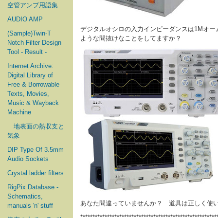
空管アンプ用語集
AUDIO AMP
デジタルオシロの入力インピーダンスは1Mオーム
(Sample)Twin-T
ような間抜けなことをしてますか？
Notch Filter Design
Tool - Result -
Internet Archive:
Digital Library of
Free & Borrowable
Texts, Movies,
Music & Wayback
Machine
地表面の熱収支と
気象
DIP Type Of 3.5mm
Audio Sockets
Crystal ladder filters
RigPix Database -
Schematics,
あなた間違っていませんか？ 道具は正しく使
manuals 'n' stuff
********************************************************