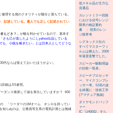
低スキル品が主力な
流通品
と修理する側のクオリティが随分と落ちている。
カレントミラー回路
における信号レンジ
顔で、記述している。素人でも正しく記述されてい
限界の検証要約
書 ： 現実のレン
術者もどき？」
が幅を利かせているので、基本す
ジ限界考
さも己が直したようにしyahoo出品している
シグネックス社の
でも、小銭を稼ぎたい」とは日本人としてどうな
すべてマスターフィ
ルムは燃えた。2000
年落雷直撃でした。
30代ならば覚えておいたほうがよい。
スピーカー駆動理論
の比較一覧表。
スピーチプロセッサ
ー、マイクコンプレ
詳細はJIS参照。
ッサー考。SSBの波
を綺麗に：技術工学
ーダンス換算して値を算出していますか？ 600
(アマチュア無線)
ダイヤモンドバッフ
愛用の 「リーダーの1Mオーム オシロを持ってい
ァー
たことを知らぬのは、公務員等文系の電気計測とは無縁
IC「LH0002」すら