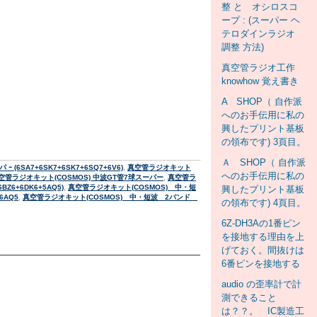
整 と オシロスコ
ープ : (スーパー ヘ
テロダインラジオ
調整 方法)
真空管ラジオ工作
knowhow 覚え書き
A SHOP（ 自作派
へのお手伝用に私の
興したプリント基板
の領布です) 3頁目。
Ａ SHOP（ 自作派
6SA7+6SK7+6SK7+6SQ7+6V6)
,
真空管ラジオキット
へのお手伝用に私の
空管ラジオキット(COSMOS) 中波GT管7球スーパー
,
真空管ラ
Z6+6DK6+5AQ5)
,
真空管ラジオキット(COSMOS) 中・短
興したプリント基板
6AQ5
,
真空管ラジオキット(COSMOS) 中・短波 2バンド
の領布です) 4頁目。
6Z-DH3Aの1番ピン
を接地する理由を上
げておく。間抜けは
6番ピンを接地する
audio の歪率計で計
測できること
は？？。 IC製造工