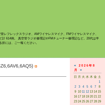
空管レフレックスラジオ、AMワイヤレスマイク、FMワイヤレスマイク、
ど計 614例。 真空管ラジオ修理記やFMチューナー修理記など。20代は半
する折には、ご一報ください。
6AV6,6AQ5)
«
2026年8
»
月
日
月
火
水
木
金
土
1
2
3
4
5
6
7
8
9
10
11
12
13
14
15
16
17
18
19
20
21
22
23
24
25
26
27
28
29