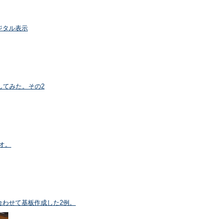
デジタル表示
Aを直してみた。その2
ジオ。
スに合わせて基板作成した2例。