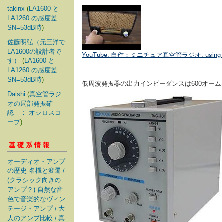
takinx
(
LA1600 と
LA1260 の感度差 :
SN=53dB時
)
佐藤明弘（元三洋で
LA1600の設計者で
YouTube: 自作：ミニチュア真空管ラジオ. using bell br
す）
(
LA1600 と
LA1260 の感度差 :
SN=53dB時
)
低周波発振器の出力インピーダンスは600オーム
Daishi
(
真空管ラジ
オの局部発振確
認 ： オシロスコ
ープ
)
基礎系情報
オーディオ・アンプ
の歴史 名機と変遷 /
(クラシック向きの
アンプ？) 自然な音
色で音楽的なヴィン
テージ・アンプ / 大
人のアンプ比較 / 真