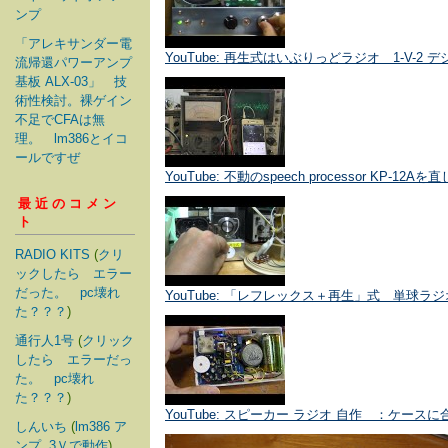
ンプ
「アレキサンダー電
YouTube: 再生式はいぶりっどラジオ 1-V-2 
流帰還パワーアンプ
基板 ALX-03」 技
術性検討。裸ゲイン
不足でCFAは無
理。 lm386とイコ
ールですぜ
YouTube: 不動のspeech processor KP-12
最近のコメン
ト
RADIO KITS
(
クリ
ックしたら エラー
だった。 pc壊れ
YouTube: 「レフレックス＋再生」式 単球ラ
た？？？
)
通行人1号
(
クリック
したら エラーだっ
た。 pc壊れ
た？？？
)
YouTube: スピーカー ラジオ 自作 ：ケー
しんいち
(
lm386 ア
ンプ. 3Ｖで動作
)