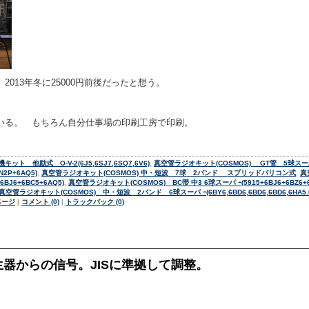
2013年冬に25000円前後だったと想う。
いる。 もちろん自分仕事場の印刷工房で印刷。
ト 他励式 O-V-2(6J5,6SJ7,6SQ7,6V6)
,
真空管ラジオキット(COSMOS) GT管 5球スーパ ｰ (
2P+6AQ5)
,
真空管ラジオキット(COSMOS) 中・短波 7球 2バンド スプリッドバリコン式
,
真
BJ6+6BC5+6AQ5)
,
真空管ラジオキット(COSMOS) BC帯 中3 6球スーパ ｰ(5915+6BJ6+6BZ6+6B
真空管ラジオキット(COSMOS) 中・短波 2バンド 6球スーパ ｰ(6BY6,6BD6,6BD6,6BD6,6HA5.
ページ
|
コメント (0)
|
トラックバック (0)
器からの信号。JISに準拠して調整。