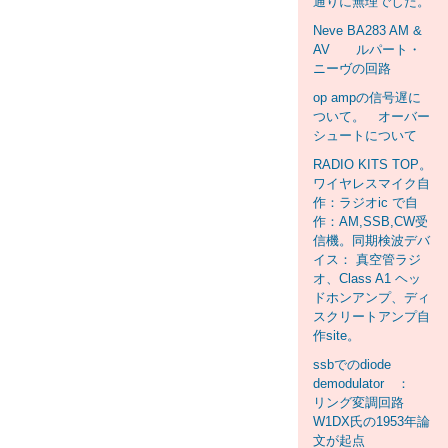
通りに無理でした。
Neve BA283 AM &
AV ルパート・
ニーヴの回路
op ampの信号遅に
ついて。 オーバー
シュートについて
RADIO KITS TOP。
ワイヤレスマイク自
作：ラジオic で自
作：AM,SSB,CW受
信機。同期検波デバ
イス： 真空管ラジ
オ、Class A1 ヘッ
ドホンアンプ、ディ
スクリートアンプ自
作site。
ssbでのdiode
demodulator ：
リング変調回路
W1DX氏の1953年論
文が起点