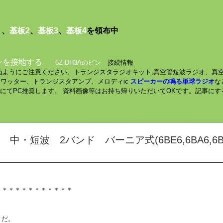
１
、
基板2
、
基板3
、
基板4
を領布中
ンを接地する
6Z-DH3Aのピン
接続情報
されぬようにご注意ください。トランジスタラジオキット,真空管短波ラジオ、真
ミニワッター、トランジスタアンプ、メロディic
スピーカーの鳴る単球ラジオ
な
数にてPC推奨します。 資料画像等はお持ち帰りいただいてOKです。記事に
中・短波 2バンド バーニア式(6BE6,6BA6,6BZ6,
＊＊＊＊＊＊＊＊＊＊＊＊
うだ。