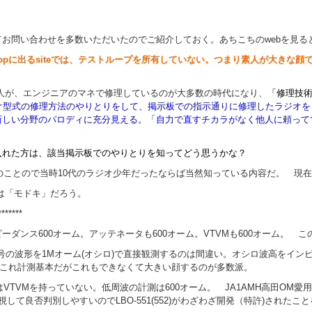
お問い合わせを多数いただいたのでご紹介しておく。あちこちのwebを見る
topに出るsiteでは、テストループを所有していない。つまり素人が大きな
人が、エンジニアのマネで修理しているのが大多数の時代になり、
「修理技
型式の修理方法のやりとりをして、掲示板での指示通りに修理したラジオを「
新しい分野のパロディに充分見える。「自力で直すチカラがなく他人に頼って
入れた方は、該当掲示板でのやりとりを知ってどう思うかな？
前のことので当時10代のラジオ少年だったならば当然知っている内容だ。 現在
後は「モドキ」だろう。
*******
ンス600オーム。アッテネータも600オーム。VTVMも600オーム。 この
号の波形を1Mオーム(オシロ)で直接観測するのは間違い。オシロ波高をインピ
 これ計測基本だがこれもできなくて大きい顔するのが多数派。
はVTVMを持っていない。低周波の計測は600オーム。 JA1AMH高田OM
して良否判別しやすいのでLBO-551(552)がわざわざ開発（特許)され