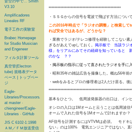
皆空の中で... Smith
V3.10
*************************************************
Amplificadores
・ＳＳＧからの信号を電波で飛ばす方法について
Lineales RF
この2016年時点で「ラジオの調整」と検索して
電子工作の実験室
れば安全ではあるが、どうかな？
Brabec Homepage
・業務でラジオ/テレコ修理を経験してこない素
for Studio Musician
ぎるがあえてupしておく。
掲示板で 当該ラジオ
and Engeneer
様」をリアルにみてその経緯を知っていると 
のかな ？？
フィルタ計算ツール
・掲示板の指示に従って直されたラジオを手に
真空管(Electron
tube) 規格表データ
・昭和35年の雑誌広告を撮像した。概ね56年
ベース | トップペー
・webをみるとプロの修理者は2人だけ居る。
ジ
********************************************************
Eagle-
Libraries/Processors/Microchip
基本をひとつ。 低周波発振器の出口は、インピーダ
at master ·
オシロの入口は1Mオームと云うことは低周波信
chiengineer/Eagle-
オームで入れた信号を1Mオームで計れますか？
Libraries · GitHub
AF信号を計測するにはVTVMは必須。 モドキ
JIS C 6102-1:1998
ない」のは100% 電気エンジニアではない。直視
ＡＭ／ＦＭ放送受信