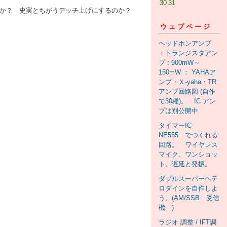
30
31
けるか？ 史実とちがうデッチ上げにするのか？
ウェブページ
ヘッドホンアンプ
：トランジスタアン
プ : 900mW～
150mW ： YAHAア
ンプ・Ｘ-yaha・TR
アンプ回路図 (自作
で30種)。 IC アン
プは別公開中
タイマーIC
NE555 でつくれる
回路。 ワイヤレス
マイク、ワンショッ
ト。遅延と発振。
ダブルスーパーヘテ
ロダインを自作しよ
う。(AM/SSB 受信
機 )
ラジオ 調整 / IFT調