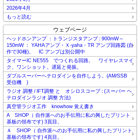
2026年4月
もっと読む
ウェブページ
ヘッドホンアンプ ：トランジスタアンプ : 900mW～
150mW ： YAHAアンプ・Ｘ-yaha・TR アンプ回路図 (自
作で30種)。 IC アンプは別公開中
タイマーIC NE555 でつくれる回路。 ワイヤレスマイ
ク、ワンショット。遅延と発振。
ダブルスーパーヘテロダインを自作しよう。(AM/SSB
受信機 )
ラジオ 調整 / IFT調整 と オシロスコープ : (スーパー ヘ
テロダインラジオ 調整 方法)
真空管ラジオ工作 knowhow 覚え書き
A SHOP（ 自作派へのお手伝用に私の興したプリント
基板の領布です) 3頁目。
Ａ SHOP（ 自作派へのお手伝用に私の興したプリント
基板の領布です) 4頁目。