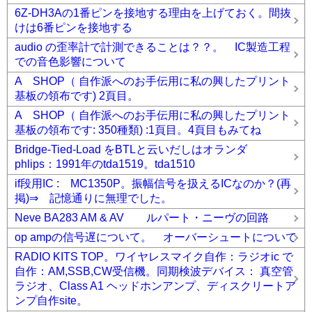
6Z-DH3Aの1番ピンを接地する理由を上げておく。間抜
けは6番ピンを接地する
audio の歪率計で計測できることは？？。 IC製造工程
での音色影響について
A SHOP（ 自作派へのお手伝用に私の興したプリント
基板の領布です) 2頁目。
A SHOP（ 自作派へのお手伝用に私の興したプリント
基板の領布です: 350種類) :1頁目。4頁目もみてね
Bridge-Tied-Load をBTLと云いだしはオランダ
phlips：1991年のtda1519。tda1510
if段用IC : MC1350P。振幅信号を扱えるICなのか？(再
掲)⇒ 記憶通りに無理でした。
Neve BA283 AM & AV ルパート・ニーヴの回路
op ampの信号遅について。 オーバーシュートについて
RADIO KITS TOP。ワイヤレスマイク自作：ラジオic で
自作：AM,SSB,CW受信機。同期検波デバイス： 真空管
ラジオ、Class A1 ヘッドホンアンプ、ディスクリートア
ンプ自作site。