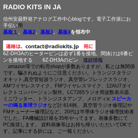
RADIO KITS IN JA
信州安曇野発アナログ工作中心blogです。電子工作派にお
手伝い
用
基板１
、
基板2
、
基板3
、
基板4
を領布中
6Z-DH3Aのヒーターピンは必ず1番を接地。間抜けは6番ピ
ンを接地する
6Z-DH3Aのピン
接続情報
amazon等での転売shopが多数ありますが、私とは無関係
です。騙されぬようにご注意ください。トランジスタラジ
オキット,真空管短波ラジオ、真空管レフレックスラジオ、
AMワイヤレスマイク、FMワイヤレスマイク、12AU7ダイ
レクトコンバージョン製作。LC7265ラジオ周波数表示器、
ミニワッター、トランジスタアンプ、メロディic
スピーカ
ーの鳴る単球ラジオ
など計 614例。 真空管ラジオ修理記や
FMチューナー修理記など。20代は半導体ラジオ修理技術者
でした。FA機械設計屋を35年やってます。画像多数にて
PC推奨します。 資料画像等はお持ち帰りいただいてOKで
す。記事にする折には、ご一報ください。