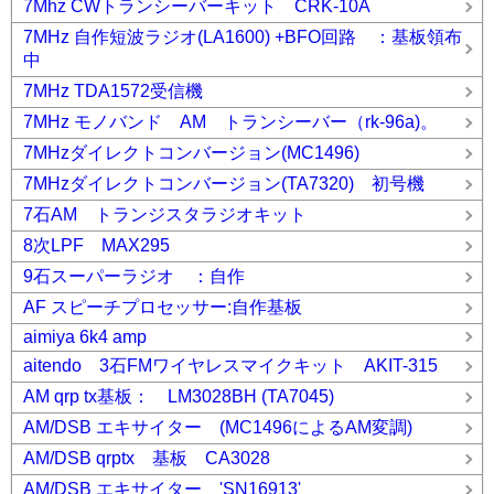
7Mhz CWトランシーバーキット CRK-10A
7MHz 自作短波ラジオ(LA1600) +BFO回路 ：基板領布
中
7MHz TDA1572受信機
7MHz モノバンド AM トランシーバー（rk-96a)。
7MHzダイレクトコンバージョン(MC1496)
7MHzダイレクトコンバージョン(TA7320) 初号機
7石AM トランジスタラジオキット
8次LPF MAX295
9石スーパーラジオ ：自作
AF スピーチプロセッサー:自作基板
aimiya 6k4 amp
aitendo 3石FMワイヤレスマイクキット AKIT-315
AM qrp tx基板： LM3028BH (TA7045)
AM/DSB エキサイター (MC1496によるAM変調)
AM/DSB qrptx 基板 CA3028
AM/DSB エキサイター 'SN16913'