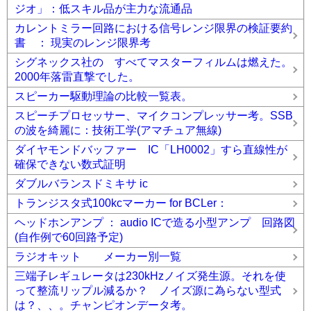
ジオ」：低スキル品が主力な流通品
カレントミラー回路における信号レンジ限界の検証要約
書 ： 現実のレンジ限界考
シグネックス社の すべてマスターフィルムは燃えた。
2000年落雷直撃でした。
スピーカー駆動理論の比較一覧表。
スピーチプロセッサー、マイクコンプレッサー考。SSB
の波を綺麗に：技術工学(アマチュア無線)
ダイヤモンドバッファー IC「LH0002」すら直線性が
確保できない数式証明
ダブルバランスドミキサ ic
トランジスタ式100kcマーカー for BCLer：
ヘッドホンアンプ ： audio ICで造る小型アンプ 回路図
(自作例で60回路予定)
ラジオキット メーカー別一覧
三端子レギュレータは230kHzノイズ発生源。それを使
って整流リップル減るか？ ノイズ源に為らない型式
は？、、。チャンピオンデータ考。