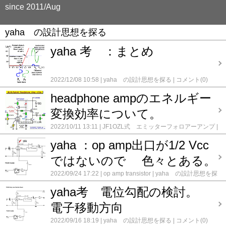
since 2011/Aug
yaha の設計思想を探る
yaha 考 ：まとめ
2022/12/08 10:58
yaha の設計思想を探る
コメント(0)
headphone ampのエネルギー
変換効率について。
2022/10/11 13:11
JF1OZL式 エミッターフォロアーアンプ
op amp transistor
pcb基板化 作業ファイル
yaha の設計
yaha ：op amp出口が1/2 Vcc
思想を探る
コメント(0)
ではないので 色々とある。
2022/09/24 17:22
op amp transistor
yaha の設計思想を探
る
コメント(0)
yaha考 電位勾配の検討。
電子移動方向
2022/09/16 18:19
yaha の設計思想を探る
コメント(0)