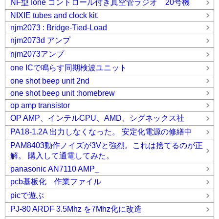
NF型Tone コントロール付き真空管ラジオ 20号機
NIXIE tubes and clock kit.
njm2073 : Bridge-Tied-Load
njm2073d アンプ
njm2073アンプ
one ICで鳴らす同期検波ユニット
one shot beep unit 2nd
one shot beep unit :homebrew
op amp transistor
OP AMP、インテルCPU、AMD、シグネックス社
PA18-1.2A 出力しなくなった。 安定化電源の修繕中
PAM8403動作ノイズが3Vと強烈。これは捨てるのが正
解。 購入して通電してみた。
panasonic AN7110 AMP_
pcb基板化 作業ファイル
picで遊ぶ
PJ-80 ARDF 3.5Mhz を7Mhz化に改造