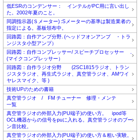
低ESRのコンデンサー： インテルがPC用に言い出し
た。2002年夏のこと。
同調指示器(Ｓメーター) :Sメーターの基準は製造業者の
指定による。基板領布中。
回路図：自作アンプ分野. (ヘッドフオンアンプ ・トラ
ンジスタ小型アンプ）
回路図：自作コンプレッサー/ スピーチプロセッサー .
(マイクコンプレッサー）
回路図：自作ラジオ分野 (2SC1815ラジオ、トラン
ジスタラジオ、再生式ラジオ、真空管ラジオ、AMワイ
ヤレスマイク、等 )
技術UPのための書籍
真空管ラジオ / FM チューナー 修理・メンテ
一覧
真空管ラジオの外部入力(PU端子)の使い方。 ipod等
OCL機器からの信号をpuに入れる。真空管ラジオのブー
ン音比較。
真空管ラジオの外部入力(PU端子)の使い方＆粗い実験。