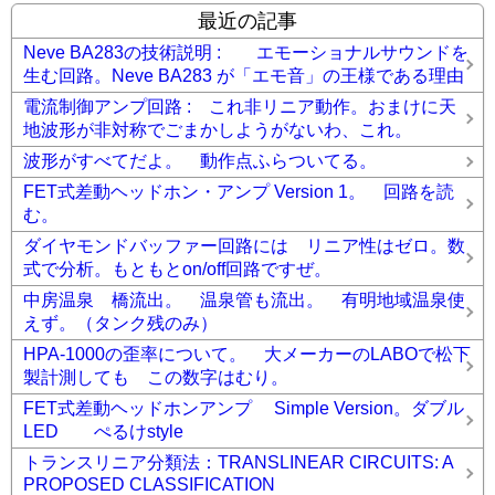
最近の記事
Neve BA283の技術説明 : エモーショナルサウンドを
生む回路。Neve BA283 が「エモ音」の王様である理由
電流制御アンプ回路 : これ非リニア動作。おまけに天
地波形が非対称でごまかしようがないわ、これ。
波形がすべてだよ。 動作点ふらついてる。
FET式差動ヘッドホン・アンプ Version 1。 回路を読
む。
ダイヤモンドバッファー回路には リニア性はゼロ。数
式で分析。もともとon/off回路ですぜ。
中房温泉 橋流出。 温泉管も流出。 有明地域温泉使
えず。（タンク残のみ）
HPA-1000の歪率について。 大メーカーのLABOで松下
製計測しても この数字はむり。
FET式差動ヘッドホンアンプ Simple Version。ダブル
LED ぺるけstyle
トランスリニア分類法：TRANSLINEAR CIRCUITS: A
PROPOSED CLASSIFICATION