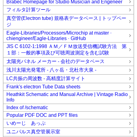
Brabec Homepage for Studio Musician and Engeneer
フィルタ計算ツール
真空管(Electron tube) 規格表データベース | トップペー
ジ
Eagle-Libraries/Processors/Microchip at master ·
chiengineer/Eagle-Libraries · GitHub
JIS C 6102-1:1998 ＡＭ／ＦＭ放送受信機試験方法 第
１部：一般的事項及び可聴周波測定を含む試験
太陽光パネル メーカー - 会社のデータベース
浅川太陽光発電所 - 八ヶ岳・北杜市大泉 -
LC共振の周波数 - 高精度計算サイト
Frank's electron Tube Data sheets
Heathkit Schematic and Manual Archive | Vintage Radio
Info
Index of /schematic
Popular PDF DOC and PPT files
いめーじ あっぷ
ユニパルス真空管展示室