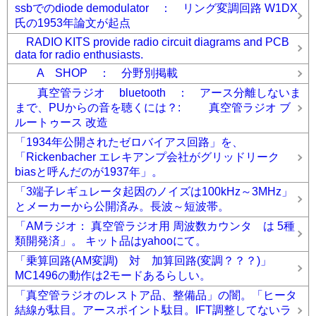
ssbでのdiode demodulator ： リング変調回路 W1DX
氏の1953年論文が起点
RADIO KITS provide radio circuit diagrams and PCB
data for radio enthusiasts.
A SHOP ： 分野別掲載
真空管ラジオ bluetooth ： アース分離しないま
まで、PUからの音を聴くには？: 真空管ラジオ ブ
ルートゥース 改造
「1934年公開されたゼロバイアス回路」を、
「Rickenbacher エレキアンプ会社がグリッドリーク
biasと呼んだのが1937年」。
「3端子レギュレータ起因のノイズは100kHz～3MHz」
とメーカーから公開済み。長波～短波帯。
「AMラジオ： 真空管ラジオ用 周波数カウンタ は 5種
類開発済」。 キット品はyahooにて。
「乗算回路(AM変調) 対 加算回路(変調？？？)」
MC1496の動作は2モードあるらしい。
「真空管ラジオのレストア品、整備品」の闇。「ヒータ
結線が駄目。アースポイント駄目。IFT調整してないラ