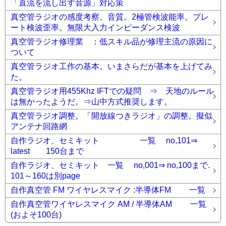
「直流を流し出す音源」対応策
真空管ラジオの感度考察。音質。2極管検波能率。プレ
ート検波歪率。無限大入力インピーダンス検波
真空管ラジオ修理業 ：低スキル品が修理主流の原因に
ついて
真空管ラジオ工作の基本。いまさらだが基本を上げてみ
た。
真空管ラジオ用455Khz IFTでの疑問 ⇒ 天地のルール
は無かったようだ。⇒山中方式推奨します。
真空管ラジオ調整。「開放線つきラジオ」の調整。擬似
アンテナ回路網
自作ラジオ、セミキット 一覧 no,101⇒
latest 150台まで
自作ラジオ、セミキット 一覧 no,001⇒ no,100まで.
101～160は別page
自作真空管 FM ワイヤレスマイク :半導体FM 一覧
自作真空管ワイヤレスマイク AM / 半導体AM 一覧
(およそ100台)