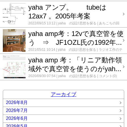
yaha アンプ。 tubeは
12ax7 。2005年考案
2022/09/15 13:12
yaha の設計思想を探る
あちこちの回
路で見つけた疑念
コメント(0)
yaha amp考：12vで真空管を使
う ⇒ JF1OZL氏の1992年...
2021/05/11 10:14
yaha の設計思想を探る
ラジオ工作のテ
クニック
コメント(0)
yaha amp 考：「リニア動作領
域外で真空管を使うのがyah...
2020/09/30 07:54
yaha の設計思想を探る
コメント(0)
アーカイブ
2026年8月
2026年7月
2026年6月
2026年5月