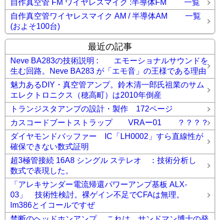
自作真空管 FM ワイヤレスマイク :半導体FM 一覧
自作真空管ワイヤレスマイク AM / 半導体AM 一覧
(およそ100台)
最近の記事
Neve BA283の技術説明 : エモーショナルサウンドを
生む回路。Neve BA283 が「エモ音」の王様である理由
魅力あるDIY・真空管アンプ。鈴木清一郎氏祖業のサム
エレクトロニクス（穂高町）は2010年倒産
トランジスタアンプの設計・製作 172ページ
カスコードブートストラップ VRAー01 ？？？？
ダイヤモンドバッファー IC「LH0002」すら直線性が
確保できない数式証明
超3極管接続 16A8 シングル ステレオ ：技術分析し
数式で表現した。
「アレキサンダー電流帰還パワーアンプ基板 ALX-
03」 技術性検討。裸ゲイン不足でCFAは無理。
lm386とイコールですぜ
禁断のヘッドホンアンプ 。これは、サンドマン博士の発