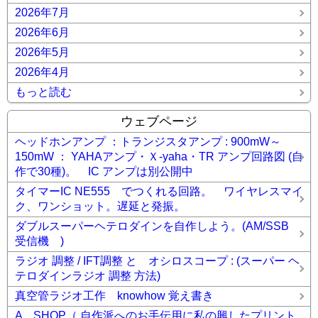
2026年7月
ャビネットラジオ
サイテック 7Mhz ダイレクトコンバー
ジョン Comet40
サイテック 7Mhzダイレクトコンバージ
2026年6月
ョン SPARROW40-E
サトー電気 7Mhz ダイレクトコ
ンバージョンキット
チェリー CK-411 4石 AMトランジス
2026年5月
タ ラジオ
チェリー KM-88 8石トランジスタ AMラジ
2026年4月
オキット
テクノキット HR-981DX AMラジオキット
ハ
ムズオフィス HK-8 中･短波受信機キット 0-V-1
フォアー
もっと読む
ランド FR-702 7石トランジスタ AMラジオ キット
フォ
アーランド FR-7100 FM/AM ラジオキット
フォアーラン
ウェブページ
ド FR-7300 FM/AM ラジオ キット
ミズホ通信研究所 中
波帯ＡＭストレートラジオ
メンテナンス TRIO AF-10
メ
ヘッドホンアンプ ：トランジスタアンプ : 900mW～
ンテナンス TRIO AF-20
メンテナンス TRIO AF-20 2号機
150mW ： YAHAアンプ・Ｘ-yaha・TR アンプ回路図 (自
メンテナンス TRIO AF-20 3号機
メンテナンス 八欧電
機 Lー65 AM/SW/FM
メンテナンス 春日無線 3バンド
作で30種)。 IC アンプは別公開中
ラジオ AF-252
メンテナンス 真空管ラジオ UA-625
メン
タイマーIC NE555 でつくれる回路。 ワイヤレスマイ
テナンス 真空管ラジオ FM-11
メンテナンス 真空管ラジ
オ ONKYO OS-195
レフレックス +再生 1球 真空管ラジ
ク、ワンショット。遅延と発振。
オ (6GH8)
レフレックス 1球 真空管 ラジオ (6GH8) 2号機
ダブルスーパーヘテロダインを自作しよう。(AM/SSB
レフレックス 1球 真空管 ラジオ (6GX7)
ワンダーキット
受信機 )
DSPラジオキット DS-RAD01
真空管ラジオ 2球スーパー
(6BY6+6GH8)
真空管ラジオ 4球スーパー
ラジオ 調整 / IFT調整 と オシロスコープ : (スーパー ヘ
(6BY6,6JC6,6AL5,6AB8)
真空管ラジオ 5球スーパー 1号機
テロダインラジオ 調整 方法)
(6BY6,6BJ6,EBF80,6J4,6AB8)
録録 ★
コメント(0)
真空管ラジオ工作 knowhow 覚え書き
A SHOP（ 自作派へのお手伝用に私の興したプリント