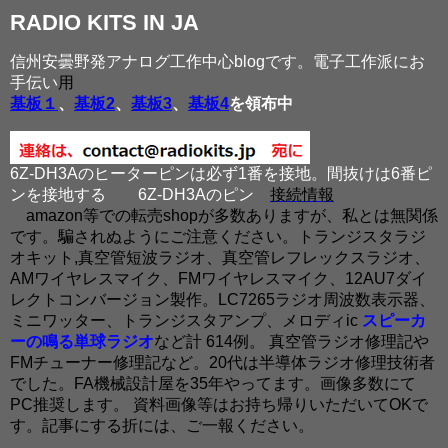
RADIO KITS IN JA
信州安曇野発アナログ工作中心blogです。電子工作派にお
手伝い
用
基板１
、
基板2
、
基板3
、
基板4
を領布中
6Z-DH3Aのヒーターピンは必ず1番を接地。間抜けは6番ピ
ンを接地する
6Z-DH3Aのピン
接続情報
amazon等での転売shopが多数ありますが、私とは無関係
です。騙されぬようにご注意ください。トランジスタラジ
オキット,真空管短波ラジオ、真空管レフレックスラジオ、
AMワイヤレスマイク、FMワイヤレスマイク、12AU7ダイ
レクトコンバージョン製作。LC7265ラジオ周波数表示器、
ミニワッター、トランジスタアンプ、メロディic
スピーカ
ーの鳴る単球ラジオ
など計 614例。 真空管ラジオ修理記や
FMチューナー修理記など。20代は半導体ラジオ修理技術者
でした。FA機械設計屋を35年やってます。画像多数にて
PC推奨します。 資料画像等はお持ち帰りいただいてOKで
す。記事にする折には、ご一報ください。