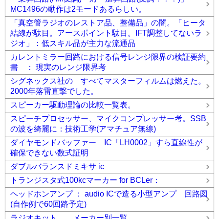
MC1496の動作は2モードあるらしい。
「真空管ラジオのレストア品、整備品」の闇。「ヒータ
結線が駄目。アースポイント駄目。IFT調整してないラ
ジオ」：低スキル品が主力な流通品
カレントミラー回路における信号レンジ限界の検証要約
書 ： 現実のレンジ限界考
シグネックス社の すべてマスターフィルムは燃えた。
2000年落雷直撃でした。
スピーカー駆動理論の比較一覧表。
スピーチプロセッサー、マイクコンプレッサー考。SSB
の波を綺麗に：技術工学(アマチュア無線)
ダイヤモンドバッファー IC「LH0002」すら直線性が
確保できない数式証明
ダブルバランスドミキサ ic
トランジスタ式100kcマーカー for BCLer：
ヘッドホンアンプ ： audio ICで造る小型アンプ 回路図
(自作例で60回路予定)
ラジオキット メーカー別一覧