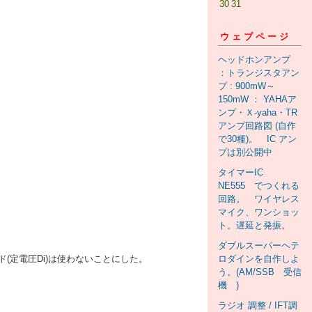
30
31
ウェブページ
ヘッドホンアンプ
：トランジスタアン
プ : 900mW～
150mW ： YAHAア
ンプ・Ｘ-yaha・TR
アンプ回路図 (自作
で30種)。 IC アン
プは別公開中
タイマーIC
NE555 でつくれる
回路。 ワイヤレス
マイク、ワンショッ
ト。遅延と発振。
ダブルスーパーヘテ
定電圧Di)は使わないことにした。
ロダインを自作しよ
う。(AM/SSB 受信
機 )
ラジオ 調整 / IFT調