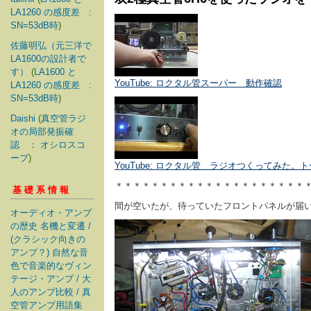
LA1260 の感度差 :
SN=53dB時
)
佐藤明弘（元三洋で
LA1600の設計者で
す）
(
LA1600 と
YouTube: ロクタル管スーパー 動作確認
LA1260 の感度差 :
SN=53dB時
)
Daishi
(
真空管ラジ
オの局部発振確
認 ： オシロスコ
ープ
)
YouTube: ロクタル管 ラジオつくってみ
＊＊＊＊＊＊＊＊＊＊＊＊＊＊＊＊＊＊＊＊＊
基礎系情報
間が空いたが、待っていたフロントパネルが届
オーディオ・アンプ
の歴史 名機と変遷 /
(クラシック向きの
アンプ？) 自然な音
色で音楽的なヴィン
テージ・アンプ / 大
人のアンプ比較 / 真
空管アンプ用語集