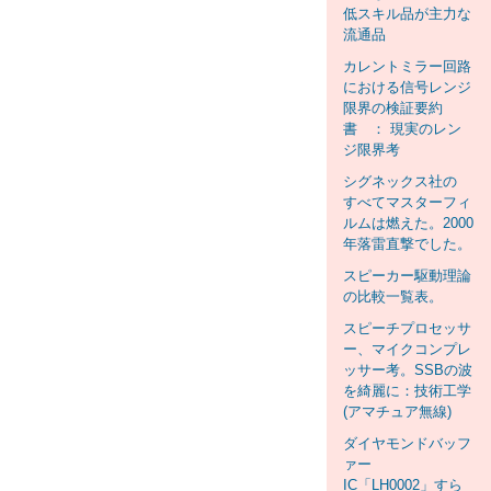
低スキル品が主力な
流通品
カレントミラー回路
における信号レンジ
限界の検証要約
書 ： 現実のレン
ジ限界考
シグネックス社の
すべてマスターフィ
ルムは燃えた。2000
年落雷直撃でした。
スピーカー駆動理論
の比較一覧表。
スピーチプロセッサ
ー、マイクコンプレ
ッサー考。SSBの波
を綺麗に：技術工学
(アマチュア無線)
ダイヤモンドバッフ
ァー
IC「LH0002」すら