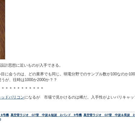
の設計思想に近いものが入手できる。
目に会うのは、どの業界でも同じ。弱電分野でのサンプル数が100なのか1000
が、往時は1000か2000か？？
＊＊＊＊＊＊＊＊＊＊＊＊
レッドバリコン
になるが 市場で見かけるのは稀だ。入手性がよいバリキャップだ
 8号機
,
真空管ラジオ GT管 中波＆短波 2バンド 9号機
,
真空管ラジオ GT管 中波＆長波 
)