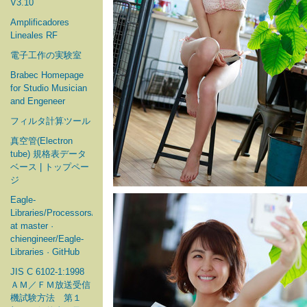
V3.10
Amplificadores
Lineales RF
電子工作の実験室
Brabec Homepage
for Studio Musician
and Engeneer
フィルタ計算ツール
真空管(Electron
tube) 規格表データ
ベース | トップペー
ジ
Eagle-
Libraries/Processors/Microchip
at master ·
chiengineer/Eagle-
Libraries · GitHub
JIS C 6102-1:1998
ＡＭ／ＦＭ放送受信
機試験方法 第１