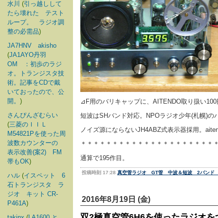
水川
(
引っ越しして
たら壊れた テスト
ループ。 ラジオ調
整の必需品
)
JA7HNV akisho
(
JA1AYO丹羽
OM ：初歩のラジ
オ。トランジスタ技
術。記事をCDで戴
いておったので、公
開。
)
⊿F用のバリキャップに、AITENDO取り扱い1
さんぴんざむらい
短波はSHバンド対応。NPOラジオ少年(札幌)の
(
三菱のＩＩＬ
ノイズ源にならないJH4ABZ式表示器採用。aite
M54821Pを使った周
波数カウンターの
＊＊＊＊＊＊＊＊＊＊＊＊＊＊＊＊＊＊＊＊＊
表示改善(案2) FM
通算で195作目。
帯もOK
)
投稿時刻 17:28
真空管ラジオ GT管 中波＆短波 2バンド
ハル
(
イスペット 6
石トランジスタ ラ
ジオ キット CR-
2016年8月19日 (金)
P461A
)
双2極真空管6H6を使ったラジオを
takinx
(
LA1600 と