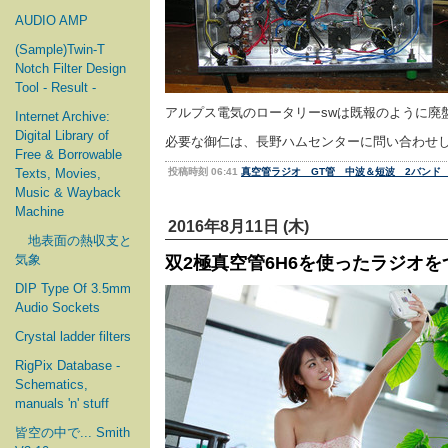
AUDIO AMP
(Sample)Twin-T
Notch Filter Design
Tool - Result -
アルプス電気のロータリーswは既報のように廃
Internet Archive:
Digital Library of
必要な御仁は、長野ハムセンターに問い合わせ
Free & Borrowable
Texts, Movies,
投稿時刻 06:41
真空管ラジオ GT管 中波＆短波 2バンド
Music & Wayback
Machine
2016年8月11日 (木)
地表面の熱収支と
気象
双2極真空管6H6を使ったラジオを
DIP Type Of 3.5mm
Audio Sockets
Crystal ladder filters
RigPix Database -
Schematics,
manuals 'n' stuff
皆空の中で... Smith