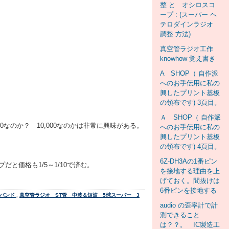
整 と オシロスコ
ープ : (スーパー ヘ
テロダインラジオ
調整 方法)
真空管ラジオ工作
knowhow 覚え書き
A SHOP（ 自作派
へのお手伝用に私の
興したプリント基板
の領布です) 3頁目。
Ａ SHOP（ 自作派
なのか？ 10,000なのかは非常に興味がある。
へのお手伝用に私の
興したプリント基板
の領布です) 4頁目。
6Z-DH3Aの1番ピン
と価格も1/5～1/10で済む。
を接地する理由を上
げておく。間抜けは
6番ピンを接地する
2バンド
,
真空管ラジオ ST管 中波＆短波 5球スーパー 3
audio の歪率計で計
測できること
は？？。 IC製造工