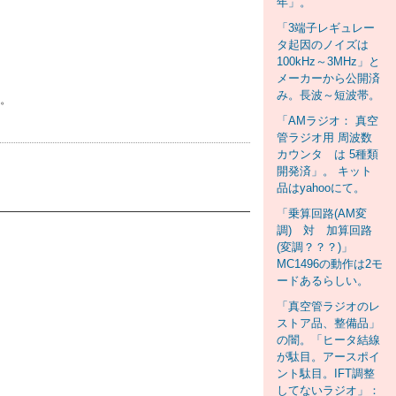
年」。
「3端子レギュレー
タ起因のノイズは
100kHz～3MHz」と
メーカーから公開済
み。長波～短波帯。
い。
「AMラジオ： 真空
管ラジオ用 周波数
カウンタ は 5種類
開発済」。 キット
品はyahooにて。
「乗算回路(AM変
調) 対 加算回路
(変調？？？)」
MC1496の動作は2モ
ードあるらしい。
「真空管ラジオのレ
ストア品、整備品」
の闇。「ヒータ結線
が駄目。アースポイ
ント駄目。IFT調整
してないラジオ」：