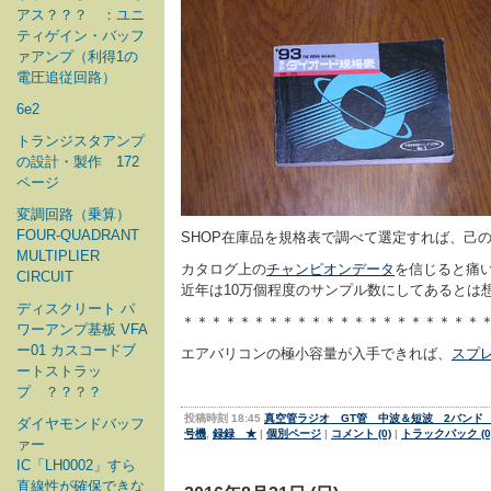
アス？？？ ：ユニ
ティゲイン・バッフ
ァアンプ（利得1の
電圧追従回路）
6e2
トランジスタアンプ
の設計・製作 172
ページ
変調回路（乗算）
FOUR-QUADRANT
SHOP在庫品を規格表で調べて選定すれば、己
MULTIPLIER
カタログ上の
チャンピオンデータ
を信じると痛い
CIRCUIT
近年は10万個程度のサンプル数にしてあるとは想う
ディスクリート パ
＊＊＊＊＊＊＊＊＊＊＊＊＊＊＊＊＊＊＊＊＊
ワーアンプ基板 VFA
ー01 カスコードブ
エアバリコンの極小容量が入手できれば、
スプ
ートストラッ
プ ？？？？
投稿時刻 18:45
真空管ラジオ GT管 中波＆短波 2バンド
ダイヤモンドバッフ
号機
,
録録 ★
|
個別ページ
|
コメント (0)
|
トラックバック (0
ァー
IC「LH0002」すら
直線性が確保できな