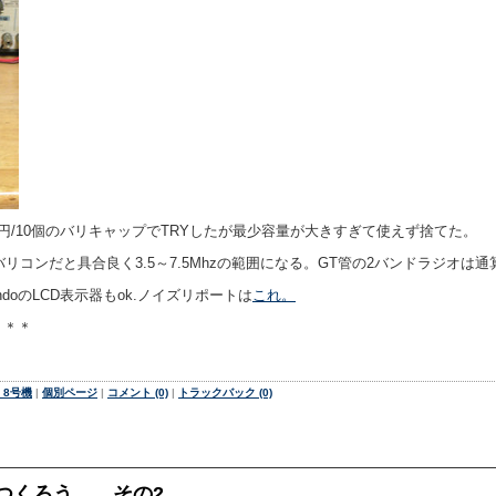
00円/10個のバリキャップでTRYしたが最少容量が大きすぎて使えず捨てた。
バリコンだと具合良く3.5～7.5Mhzの範囲になる。GT管の2バンドラジオは通
ndoのLCD表示器もok.ノイズリポートは
これ。
＊＊＊
 8号機
|
個別ページ
|
コメント (0)
|
トラックバック (0)
つくろう。 その2