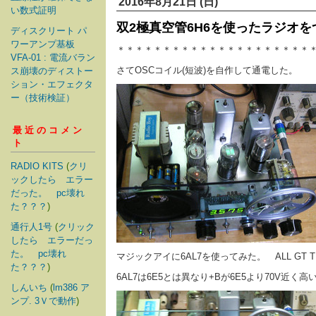
2016年8月21日 (日)
い数式証明
双2極真空管6H6を使ったラジオを
ディスクリート パ
ワーアンプ基板
＊＊＊＊＊＊＊＊＊＊＊＊＊＊＊＊＊＊＊＊＊
VFA-01 : 電流バラン
さてOSCコイル(短波)を自作して通電した。
ス崩壊のディストー
ション・エフェクタ
ー（技術検証）
最近のコメン
ト
RADIO KITS
(
クリ
ックしたら エラー
だった。 pc壊れ
た？？？
)
通行人1号
(
クリック
したら エラーだっ
た。 pc壊れ
マジックアイに6AL7を使ってみた。 ALL GT 
た？？？
)
6AL7は6E5とは異なり+Bが6E5より70V近く
しんいち
(
lm386 ア
ンプ. 3Ｖで動作
)