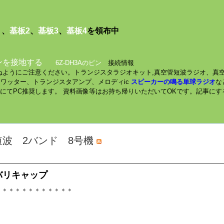
１
、
基板2
、
基板3
、
基板4
を領布中
ンを接地する
6Z-DH3Aのピン
接続情報
されぬようにご注意ください。トランジスタラジオキット,真空管短波ラジオ、真
ミニワッター、トランジスタアンプ、メロディic
スピーカーの鳴る単球ラジオ
な
数にてPC推奨します。 資料画像等はお持ち帰りいただいてOKです。記事に
短波 2バンド 8号機
バリキャップ
＊＊＊＊＊＊＊＊＊＊＊＊