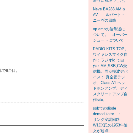
通りに無理でした。
Neve BA283 AM &
AV ルパート・
ニーヴの回路
op ampの信号遅に
ついて。 オーバー
シュートについて
RADIO KITS TOP。
ワイヤレスマイク自
作：ラジオic で自
作：AM,SSB,CW受
算で8台目。
信機。同期検波デバ
イス： 真空管ラジ
オ、Class A1 ヘッ
ドホンアンプ、ディ
スクリートアンプ自
作site。
ssbでのdiode
demodulator ：
リング変調回路
W1DX氏の1953年論
文が起点