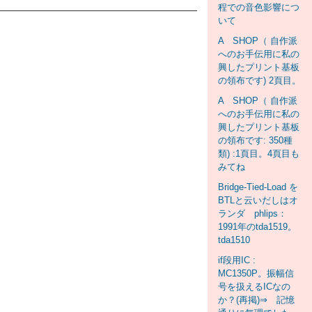
程での音色影響につ
いて
A SHOP（ 自作派
へのお手伝用に私の
興したプリント基板
の領布です) 2頁目。
A SHOP（ 自作派
へのお手伝用に私の
興したプリント基板
の領布です: 350種
類) :1頁目。4頁目も
みてね
Bridge-Tied-Load を
BTLと云いだしはオ
ランダ phlips：
1991年のtda1519。
tda1510
if段用IC :
MC1350P。振幅信
号を扱えるICなの
か？(再掲)⇒ 記憶