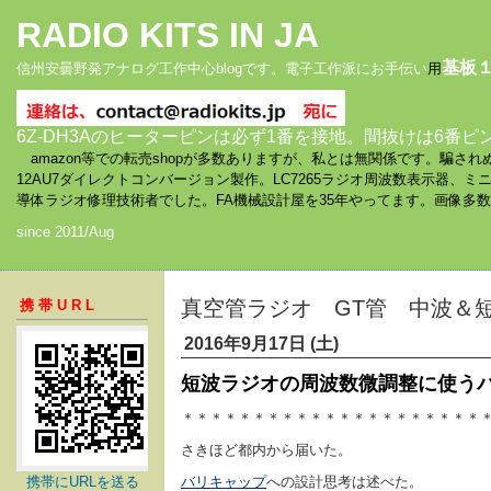
RADIO KITS IN JA
基板
信州安曇野発アナログ工作中心blogです。電子工作派にお手伝い
用
6Z-DH3Aのヒーターピンは必ず1番を接地。間抜けは6番ピ
amazon等での転売shopが多数ありますが、私とは無関係です。騙
12AU7ダイレクトコンバージョン製作。LC7265ラジオ周波数表示器、
導体ラジオ修理技術者でした。FA機械設計屋を35年やってます。画像多
since 2011/Aug
真空管ラジオ GT管 中波＆
携帯URL
2016年9月17日 (土)
短波ラジオの周波数微調整に使う
＊＊＊＊＊＊＊＊＊＊＊＊＊＊＊＊＊＊＊＊＊
さきほど都内から届いた。
携帯にURLを送る
バリキャップ
への設計思考は述べた。