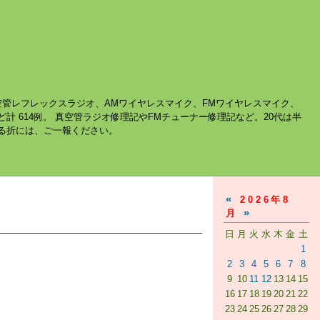
空管レフレックスラジオ、AMワイヤレスマイク、FMワイヤレスマイク、
ど計 614例。 真空管ラジオ修理記やFMチューナー修理記など。20代は半
する折には、ご一報ください。
«
2026年8
»
月
日
月
火
水
木
金
土
1
2
3
4
5
6
7
8
9
10
11
12
13
14
15
16
17
18
19
20
21
22
23
24
25
26
27
28
29