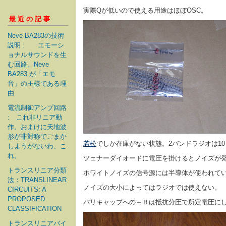
実際Qが低いので使える用途はほぼOSC。
最近の記事
Neve BA283の技術
説明 : エモーシ
ョナルサウンドを生
む回路。Neve
BA283 が「エモ
音」の王様である理
由
電流制御アンプ回路
: これ非リニア動
作。おまけに天地波
形が非対称でごまか
若松
でしか在庫がない状態。2バンドラジオは1
しようがないわ、こ
れ。
ツェナーダイオードに電圧を掛けるとノイズが
トランスリニア分類
ホワイトノイズの信号源には半導体が使われて
法：TRANSLINEAR
ノイズの大小によってはラジオでは使えない。 
CIRCUITS: A
PROPOSED
バリキャップへの＋Ｂは抵抗分圧で所定電圧に
CLASSIFICATION
トランスリニアバイ