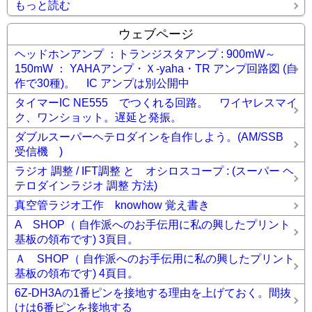
もっと読む
ウェブページ
ヘッドホンアンプ ：トランジスタアンプ : 900mW～
150mW ： YAHAアンプ・Ｘ-yaha・TR アンプ回路図 (自
作で30種)。 IC アンプは別公開中
タイマーIC NE555 でつくれる回路。 ワイヤレスマイ
ク、ワンショット。遅延と発振。
ダブルスーパーヘテロダインを自作しよう。(AM/SSB
受信機 )
ラジオ 調整 / IFT調整 と オシロスコープ : (スーパー ヘ
テロダインラジオ 調整 方法)
真空管ラジオ工作 knowhow 覚え書き
A SHOP（ 自作派へのお手伝用に私の興したプリント
基板の領布です) 3頁目。
Ａ SHOP（ 自作派へのお手伝用に私の興したプリント
基板の領布です) 4頁目。
6Z-DH3Aの1番ピンを接地する理由を上げておく。間抜
けは6番ピンを接地する