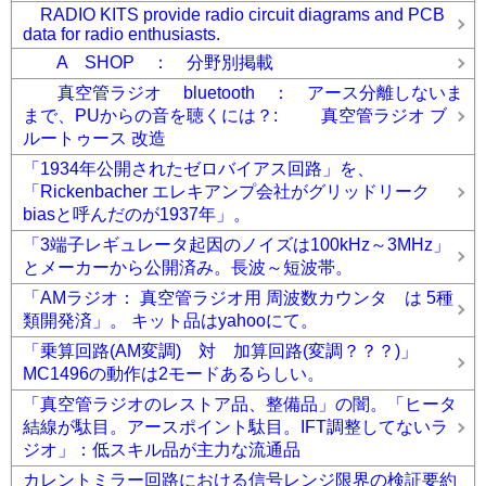
RADIO KITS provide radio circuit diagrams and PCB
data for radio enthusiasts.
A SHOP ： 分野別掲載
真空管ラジオ bluetooth ： アース分離しないま
まで、PUからの音を聴くには？: 真空管ラジオ ブ
ルートゥース 改造
「1934年公開されたゼロバイアス回路」を、
「Rickenbacher エレキアンプ会社がグリッドリーク
biasと呼んだのが1937年」。
「3端子レギュレータ起因のノイズは100kHz～3MHz」
とメーカーから公開済み。長波～短波帯。
「AMラジオ： 真空管ラジオ用 周波数カウンタ は 5種
類開発済」。 キット品はyahooにて。
「乗算回路(AM変調) 対 加算回路(変調？？？)」
MC1496の動作は2モードあるらしい。
「真空管ラジオのレストア品、整備品」の闇。「ヒータ
結線が駄目。アースポイント駄目。IFT調整してないラ
ジオ」：低スキル品が主力な流通品
カレントミラー回路における信号レンジ限界の検証要約