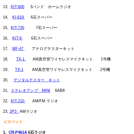
13,
KIT-600
3バンド ホームラジオ
14,
KI-619
6石スーパー
15,
KIT-735
7石スーパー
16,
KIT-9
6石スーパー
17,
MF-47
アナログテスターキット
18,
TX-1
AM真空管ワイヤレスマイクキット 1号機
19、
TX-1
AM真空管ワイヤレスマイクキット 2号機
20,
デジタルテスター キット
21,
ステレオアンプ MINI
6AB8
22,
KIT-210
AM/FM ラジオ
23,
2P3
AMラジオ
イスペット
1,
CR-P461A
6石ラジオ