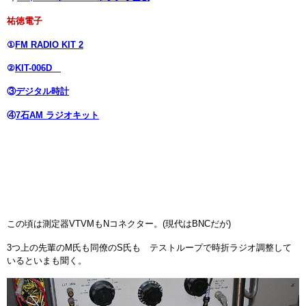
祐徳電子
①
FM RADIO KIT 2
②
KIT-006D
③
デジタル時計
④
7石AM ラジオキット
この頃は測定器VTVMもNコネクター。(現代はBNCだが)
3つ上の先輩のM氏も同僚のS氏も テストループで時折ラジオ調整して
いるといまも聞く。