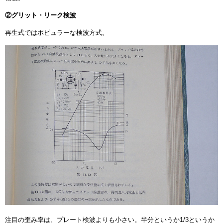
②グリット・リーク検波
再生式ではポピュラーな検波方式。
注目の歪み率は、プレート検波よりも小さい。半分というか1/3というか