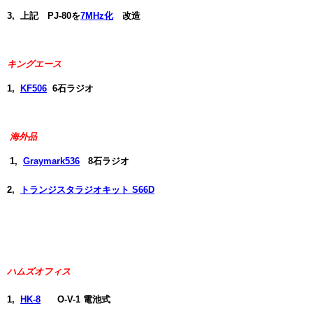
3, 上記 PJ-80を
7MHz化
改造
キングエース
1,
KF506
6石ラジオ
海外品
1
,
Graymark536
8石ラジオ
2,
トランジスタラジオキット S66D
ハムズオフィス
1,
HK-8
O-V-1 電池式