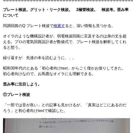
プレート検波。グリット・リーク検波。 2極管検波。 検波考。歪み率
について
同調回路のQ プレート検波で
検索す
ると、深い情報も見つかる。
オイラのような機構設計者が、弱電検波回路に言及するのは身の丈を超
える。プロの電気回路設計者が数値式で、プレート検波を解析してくれ
ると想う。
繰り返すが 先達の本を読むように、、。
昭和30年代のとある「初心者向けtext」からごく僅かお借りしてきた。
初心者向けなので、お馬鹿なオイラにも理解できる。
歪み率に注目しよう。
①プレート検波
「一部では音が良い」との記事も見かけるが、「真実はどこにあるのだ
ろう」と初心者向けtextで確認した。