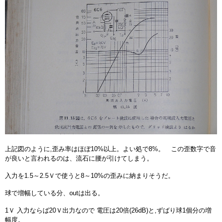
上記図のように,歪み率はほぼ10%以上。よい処で8%。 この歪数字で音
が良いと言われるのは、流石に腰が引けてしまう。
入力を1.5～2.5Ｖで使うと8～10%の歪みに納まりそうだ。
球で増幅している分、outは出る。
1Ｖ 入力ならば20Ｖ出力なので 電圧は20倍(26dB)と,ずばり球1個分の増
幅度。