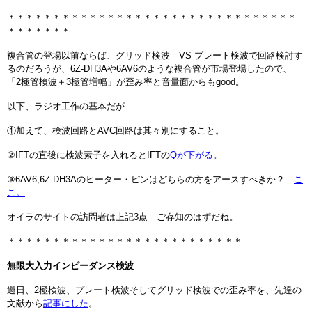
＊＊＊＊＊＊＊＊＊＊＊＊＊＊＊＊＊＊＊＊＊＊＊＊＊＊＊＊＊＊＊＊
＊＊＊＊＊＊＊
複合管の登場以前ならば、グリッド検波 VS プレート検波で回路検討す
るのだろうが、6Z-DH3Aや6AV6のような複合管が市場登場したので、
「2極管検波＋3極管増幅」が歪み率と音量面からもgood。
以下、ラジオ工作の基本だが
①加えて、検波回路とAVC回路は其々別にすること。
②IFTの直後に検波素子を入れるとIFTの
Qが下がる
。
③6AV6,6Z-DH3Aのヒーター・ピンはどちらの方をアースすべきか？
こ
こ。
オイラのサイトの訪問者は上記3点 ご存知のはずだね。
＊＊＊＊＊＊＊＊＊＊＊＊＊＊＊＊＊＊＊＊＊＊＊＊＊＊
無限大入力インピーダンス検波
過日、2極検波、プレート検波そしてグリッド検波での歪み率を、先達の
文献から
記事にした
。