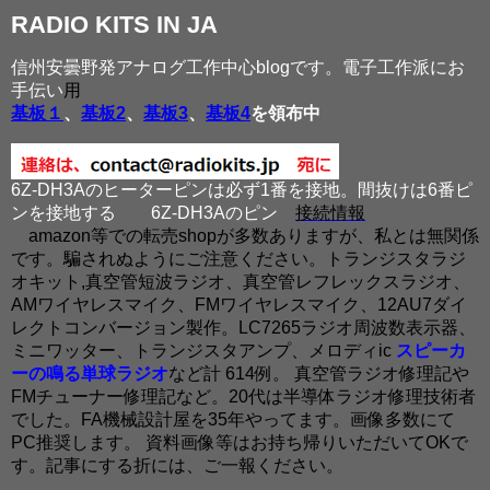
RADIO KITS IN JA
信州安曇野発アナログ工作中心blogです。電子工作派にお
手伝い
用
基板１
、
基板2
、
基板3
、
基板4
を領布中
6Z-DH3Aのヒーターピンは必ず1番を接地。間抜けは6番ピ
ンを接地する
6Z-DH3Aのピン
接続情報
amazon等での転売shopが多数ありますが、私とは無関係
です。騙されぬようにご注意ください。トランジスタラジ
オキット,真空管短波ラジオ、真空管レフレックスラジオ、
AMワイヤレスマイク、FMワイヤレスマイク、12AU7ダイ
レクトコンバージョン製作。LC7265ラジオ周波数表示器、
ミニワッター、トランジスタアンプ、メロディic
スピーカ
ーの鳴る単球ラジオ
など計 614例。 真空管ラジオ修理記や
FMチューナー修理記など。20代は半導体ラジオ修理技術者
でした。FA機械設計屋を35年やってます。画像多数にて
PC推奨します。 資料画像等はお持ち帰りいただいてOKで
す。記事にする折には、ご一報ください。