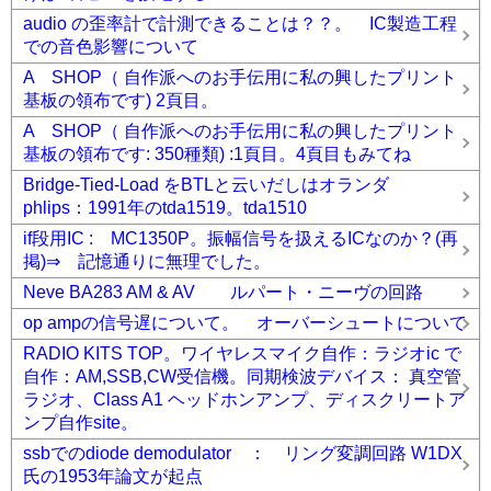
audio の歪率計で計測できることは？？。 IC製造工程
での音色影響について
A SHOP（ 自作派へのお手伝用に私の興したプリント
基板の領布です) 2頁目。
A SHOP（ 自作派へのお手伝用に私の興したプリント
基板の領布です: 350種類) :1頁目。4頁目もみてね
Bridge-Tied-Load をBTLと云いだしはオランダ
phlips：1991年のtda1519。tda1510
if段用IC : MC1350P。振幅信号を扱えるICなのか？(再
掲)⇒ 記憶通りに無理でした。
Neve BA283 AM & AV ルパート・ニーヴの回路
op ampの信号遅について。 オーバーシュートについて
RADIO KITS TOP。ワイヤレスマイク自作：ラジオic で
自作：AM,SSB,CW受信機。同期検波デバイス： 真空管
ラジオ、Class A1 ヘッドホンアンプ、ディスクリートア
ンプ自作site。
ssbでのdiode demodulator ： リング変調回路 W1DX
氏の1953年論文が起点