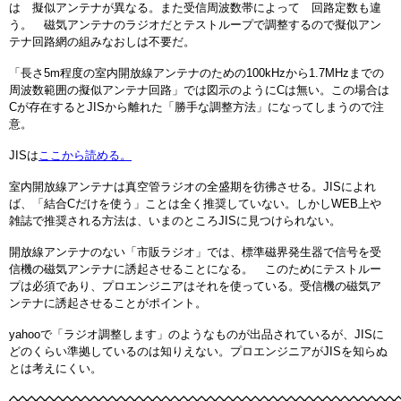
は 擬似アンテナが異なる。また受信周波数帯によって 回路定数も違
う。 磁気アンテナのラジオだとテストループで調整するので擬似アン
テナ回路網の組みなおしは不要だ。
「長さ5m程度の室内開放線アンテナのための100kHzから1.7MHzまでの
周波数範囲の擬似アンテナ回路」では図示のようにCは無い。この場合は
Cが存在するとJISから離れた「勝手な調整方法」になってしまうので注
意。
JISは
ここから読める。
室内開放線アンテナは真空管ラジオの全盛期を彷彿させる。JISによれ
ば、「結合Cだけを使う」ことは全く推奨していない。しかしWEB上や
雑誌で推奨される方法は、いまのところJISに見つけられない。
開放線アンテナのない「市販ラジオ」では、標準磁界発生器で信号を受
信機の磁気アンテナに誘起させることになる。 このためにテストルー
プは必須であり、プロエンジニアはそれを使っている。受信機の磁気ア
ンテナに誘起させることがポイント。
yahooで「ラジオ調整します」のようなものが出品されているが、JISに
どのくらい準拠しているのは知りえない。プロエンジニアがJISを知らぬ
とは考えにくい。
◇◇◇◇◇◇◇◇◇◇◇◇◇◇◇◇◇◇◇◇◇◇◇◇◇◇◇◇◇◇◇◇◇◇◇◇◇◇◇◇◇◇◇