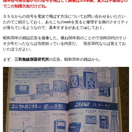
標準信号発生器からの信号を飛ばして調整はJIS準拠。素人は不勉強なの
でこの知識欠如だけどね。
ＳＳＧからの信号を電波で飛ばす方法についてお問い合わせをいただい
たのでご紹介しておく。あちこちのwebを見ると修理する側のクオリティ
が落ちているようなので、基本すぎるがあえてupしておく。
昭和35年の雑誌広告を撮像した。概ね56年前のことので当時10代のラジ
オ少年だったならば当然知っている内容だ。 現在30代ならば覚えてお
いたほうがよい。
まず、
三和無線測器研究所
の広告。昭和35年の雑誌から。