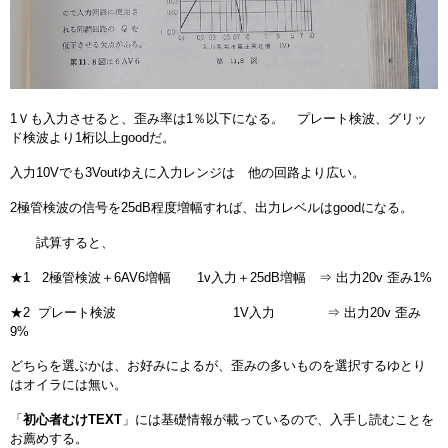
1Ｖも入力させると、歪み率は1％以下になる。 プレート検波、グリッ
ド検波より1桁以上goodだ。
入力10Vでも3Voutゆえに入力レンジは 他の回路より広い。
2極管検波の信号を25dB程度増幅すれば、出力レベルはgoodになる。
試算すると、
★1 2極管検波＋6AV6増幅 1v入力＋25dB増幅 ⇒ 出力20v 歪み1%
★2 プレート検波 1V入力 ⇒ 出力20v 歪み
9%
どちらを選ぶかは、お好みによるが、歪みの多いものを選択するゆとり
はオイラには無い。
「
初心者むけTEXT
」には基礎情報が載っているので、入手し読むことを
お薦めする。