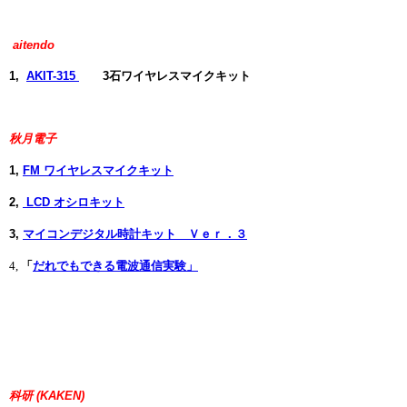
aitendo
1,
AKIT-315
3石ワイヤレスマイクキット
秋月電子
1,
FM ワイヤレスマイクキット
2,
LCD オシロキット
3,
マイコンデジタル時計キット Ｖｅｒ．３
4,
「
だれでもできる電波通信実験」
科研 (KAKEN)