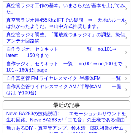
真空管ラジオ工作の基本。いまさらだが基本を上げてみ
た。
真空管ラジオ用455Khz IFTでの疑問 ⇒ 天地のルール
は無かったようだ。⇒山中方式推奨します。
真空管ラジオ調整。「開放線つきラジオ」の調整。擬似
アンテナ回路網
自作ラジオ、セミキット 一覧 no,101⇒
latest 150台まで
自作ラジオ、セミキット 一覧 no,001⇒ no,100まで.
101～160は別page
自作真空管 FM ワイヤレスマイク :半導体FM 一覧
自作真空管ワイヤレスマイク AM / 半導体AM 一覧
(およそ100台)
最近の記事
Neve BA283の技術説明 : エモーショナルサウンドを
生む回路。Neve BA283 が「エモ音」の王様である理由
魅力あるDIY・真空管アンプ。鈴木清一郎氏祖業のサム