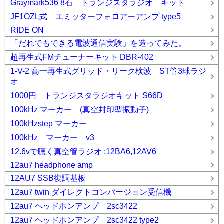
Graymark536 8石 トランジスタラジオ キット
JF1OZL式 エミッターフォロアーアンプ type5
RIDE ON
「だれでもできる電波通信実験」を造ってみた。
超再生式FMチューナーキット DBR-402
1-V-2 高一再生式グリッド・リーク検波 ST管3球ラジ
オ
1000円 トランジスタラジオキット S66D
100kHz マーカー (真空封印型振動子)
100kHzstep マーカー
100kHz マーカー v3
12.6vで聴く真空管ラジオ :12BA6,12AV6
12au7 headphone amp
12AU7 SSB復調基板
12au7 twin ダイレクトコンバージョン受信機
12au7 ヘッドホンアンプ 2sc3422
12au7 ヘッドホンアンプ 2sc3422 type2