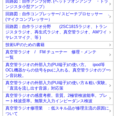
回路図：自作アンプ分野. (ヘッドフオンアンプ ・トラ
ンジスタ小型アンプ）
回路図：自作コンプレッサー/ スピーチプロセッサー .
(マイクコンプレッサー）
回路図：自作ラジオ分野 (2SC1815ラジオ、トラン
ジスタラジオ、再生式ラジオ、真空管ラジオ、AMワイ
ヤレスマイク、等 )
技術UPのための書籍
真空管ラジオ / FM チューナー 修理・メンテ
一覧
真空管ラジオの外部入力(PU端子)の使い方。 ipod等
OCL機器からの信号をpuに入れる。真空管ラジオのブー
ン音比較。
真空管ラジオの外部入力(PU端子)の使い方＆粗い実験。
「直流を流し出す音源」対応策
真空管ラジオの感度考察。音質。2極管検波能率。プレ
ート検波歪率。無限大入力インピーダンス検波
真空管ラジオ修理業 ：低スキル品が修理主流の原因に
ついて