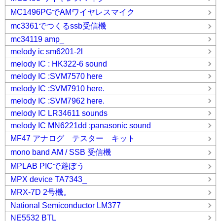
MC1496PGでAMワイヤレスマイク
mc3361でつくるssb受信機
mc34119 amp_
melody ic sm6201-2l
melody IC : HK322-6 sound
melody IC :SVM7570 here
melody IC :SVM7910 here.
melody IC :SVM7962 here.
melody IC LR34611 sounds
melody IC MN6221dd :panasonic sound
MF47 アナログ テスター キット
mono band AM / SSB 受信機
MPLAB PICで遊ぼう
MPX device TA7343_
MRX-7D 2号機。
National Semiconductor LM377
NE5532 BTL