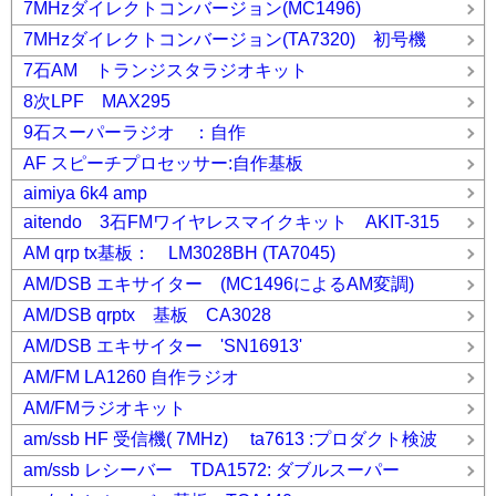
7MHzダイレクトコンバージョン(MC1496)
7MHzダイレクトコンバージョン(TA7320) 初号機
7石AM トランジスタラジオキット
8次LPF MAX295
9石スーパーラジオ ：自作
AF スピーチプロセッサー:自作基板
aimiya 6k4 amp
aitendo 3石FMワイヤレスマイクキット AKIT-315
AM qrp tx基板： LM3028BH (TA7045)
AM/DSB エキサイター (MC1496によるAM変調)
AM/DSB qrptx 基板 CA3028
AM/DSB エキサイター 'SN16913'
AM/FM LA1260 自作ラジオ
AM/FMラジオキット
am/ssb HF 受信機( 7MHz) ta7613 :プロダクト検波
am/ssb レシーバー TDA1572: ダブルスーパー