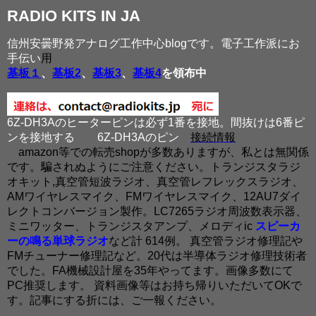
RADIO KITS IN JA
信州安曇野発アナログ工作中心blogです。電子工作派にお
手伝い
用
基板１
、
基板2
、
基板3
、
基板4
を領布中
6Z-DH3Aのヒーターピンは必ず1番を接地。間抜けは6番ピ
ンを接地する
6Z-DH3Aのピン
接続情報
amazon等での転売shopが多数ありますが、私とは無関係
です。騙されぬようにご注意ください。トランジスタラジ
オキット,真空管短波ラジオ、真空管レフレックスラジオ、
AMワイヤレスマイク、FMワイヤレスマイク、12AU7ダイ
レクトコンバージョン製作。LC7265ラジオ周波数表示器、
ミニワッター、トランジスタアンプ、メロディic
スピーカ
ーの鳴る単球ラジオ
など計 614例。 真空管ラジオ修理記や
FMチューナー修理記など。20代は半導体ラジオ修理技術者
でした。FA機械設計屋を35年やってます。画像多数にて
PC推奨します。 資料画像等はお持ち帰りいただいてOKで
す。記事にする折には、ご一報ください。