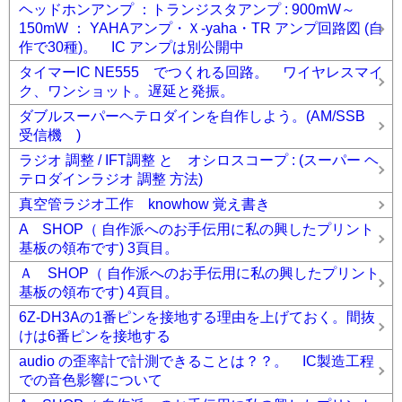
ヘッドホンアンプ ：トランジスタアンプ : 900mW～
150mW ： YAHAアンプ・Ｘ-yaha・TR アンプ回路図 (自
作で30種)。 IC アンプは別公開中
タイマーIC NE555 でつくれる回路。 ワイヤレスマイ
ク、ワンショット。遅延と発振。
ダブルスーパーヘテロダインを自作しよう。(AM/SSB
受信機 )
ラジオ 調整 / IFT調整 と オシロスコープ : (スーパー ヘ
テロダインラジオ 調整 方法)
真空管ラジオ工作 knowhow 覚え書き
A SHOP（ 自作派へのお手伝用に私の興したプリント
基板の領布です) 3頁目。
Ａ SHOP（ 自作派へのお手伝用に私の興したプリント
基板の領布です) 4頁目。
6Z-DH3Aの1番ピンを接地する理由を上げておく。間抜
けは6番ピンを接地する
audio の歪率計で計測できることは？？。 IC製造工程
での音色影響について