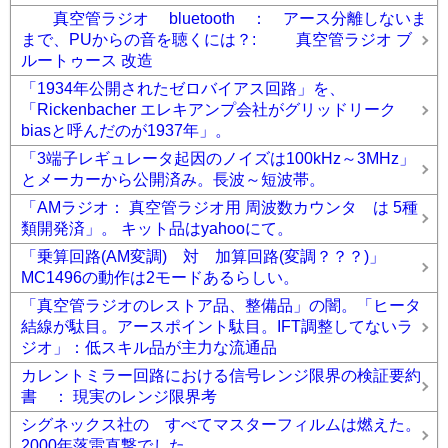
真空管ラジオ bluetooth ： アース分離しないま
まで、PUからの音を聴くには？: 真空管ラジオ ブ
ルートゥース 改造
「1934年公開されたゼロバイアス回路」を、
「Rickenbacher エレキアンプ会社がグリッドリーク
biasと呼んだのが1937年」。
「3端子レギュレータ起因のノイズは100kHz～3MHz」
とメーカーから公開済み。長波～短波帯。
「AMラジオ： 真空管ラジオ用 周波数カウンタ は 5種
類開発済」。 キット品はyahooにて。
「乗算回路(AM変調) 対 加算回路(変調？？？)」
MC1496の動作は2モードあるらしい。
「真空管ラジオのレストア品、整備品」の闇。「ヒータ
結線が駄目。アースポイント駄目。IFT調整してないラ
ジオ」：低スキル品が主力な流通品
カレントミラー回路における信号レンジ限界の検証要約
書 ： 現実のレンジ限界考
シグネックス社の すべてマスターフィルムは燃えた。
2000年落雷直撃でした。