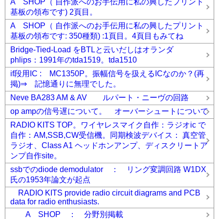
A SHOP（ 自作派へのお手伝用に私の興したプリント
基板の領布です) 2頁目。
A SHOP（ 自作派へのお手伝用に私の興したプリント
基板の領布です: 350種類) :1頁目。4頁目もみてね
Bridge-Tied-Load をBTLと云いだしはオランダ
phlips：1991年のtda1519。tda1510
if段用IC : MC1350P。振幅信号を扱えるICなのか？(再
掲)⇒ 記憶通りに無理でした。
Neve BA283 AM & AV ルパート・ニーヴの回路
op ampの信号遅について。 オーバーシュートについて
RADIO KITS TOP。ワイヤレスマイク自作：ラジオic で
自作：AM,SSB,CW受信機。同期検波デバイス： 真空管
ラジオ、Class A1 ヘッドホンアンプ、ディスクリートア
ンプ自作site。
ssbでのdiode demodulator ： リング変調回路 W1DX
氏の1953年論文が起点
RADIO KITS provide radio circuit diagrams and PCB
data for radio enthusiasts.
A SHOP ： 分野別掲載