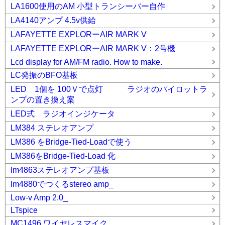
LA1600使用のAM 小型トランシーバー自作
LA4140アンプ 4.5v供給
LAFAYETTE EXPLORーAIR MARK V
LAFAYETTE EXPLORーAIR MARK V：2号機
Lcd display for AM/FM radio. How to make.
LC発振のBFO基板
LED 1個を 100Ｖで点灯 ラジオのパイロットラ
ンプの置き換え案
LED式 ラジオインジケータ
LM384 ステレオアンプ
LM386 をBridge-Tied-Loadで使う
LM386をBridge-Tied-Load 化
lm4863ステレオアンプ基板
lm4880でつくるstereo amp_
Low-v Amp 2.0_
LTspice
MC1496 ワイヤレスマイク