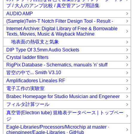
プ / 大人のアンプ比較 / 真空管アンプ用語集
AUDIO AMP
(Sample)Twin-T Notch Filter Design Tool - Result -
Internet Archive: Digital Library of Free & Borrowable
Texts, Movies, Music & Wayback Machine
地表面の熱収支と気象
DIP Type Of 3.5mm Audio Sockets
Crystal ladder filters
RigPix Database - Schematics, manuals 'n' stuff
皆空の中で... Smith V3.10
Amplificadores Lineales RF
電子工作の実験室
Brabec Homepage for Studio Musician and Engeneer
フィルタ計算ツール
真空管(Electron tube) 規格表データベース | トップペー
ジ
Eagle-Libraries/Processors/Microchip at master ·
chiengineer/Eagle-Libraries · GitHub