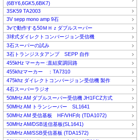
(6BY6,6GK5,6BK7)
3SK59 TA2003
3V sepp mono amp 9石
3vで動作する50ＭＨｚダブルスーパー
3球式ダイレクトコンバージョン受信機
3石スーパーの試み
3石トランジスタアンプ SEPP 自作
455kHz マーカー :直結変調回路
455khzマーカー ：TA7310
475khz ダイレクトコンバージョン受信機 製作
4石スーパーラジオ
50MHz AM ダブルスーパー受信機 JH1FCZ方式
50MHz AM トランシーバー SL1641
50MHz AM 受信基板 HF/VHF向 (TDA1072)
50MHz AM/DSB送信基板(SL1641)
50MHz AM/SSB受信基板 (TDA1572)