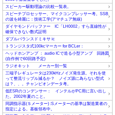
スピーカー駆動理論の比較一覧表。
スピーチプロセッサー、マイクコンプレッサー考。SSB
の波を綺麗に：技術工学(アマチュア無線)
ダイヤモンドバッファー IC「LH0002」すら直線性が
確保できない数式証明
ダブルバランスドミキサ ic
トランジスタ式100kcマーカー for BCLer：
ヘッドホンアンプ ： audio ICで造る小型アンプ 回路図
(自作例で60回路予定)
ラジオキット メーカー別一覧
三端子レギュレータは230kHzノイズ発生源。それを使
って整流リップル減るか？ ノイズ源に為らない型式
は？、、。チャンピオンデータ考。
低ESRのコンデンサー： インテルがPC用に言い出し
た。2002年夏のこと。
同調指示器(Ｓメーター) :Sメーターの基準は製造業者の
指定による。基板領布中。