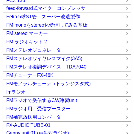
FCZ 136
feed-forward式マイク コンプレッサ
Felip 5球ST管 スーパー改造製作
FM monoをstereo化受信してみる基板
FM stereo マーカー
FM ラジオキット 2
FMステレオジュネレーター
FMステレオワイヤレスマイク(3A5)
FMステレオ復調デバイス TDA7040
FMチューナーFX-46K
FMモノラルチューナ- (トランジスタ式)
fmラジオ
FMラジオで受信するCW練習unit
FMラジオ用 受信ブースター
FM補完放送用コンバーター
FX-AUDIO TUBE-01
Genny unit 01 (再生式ラジオ)