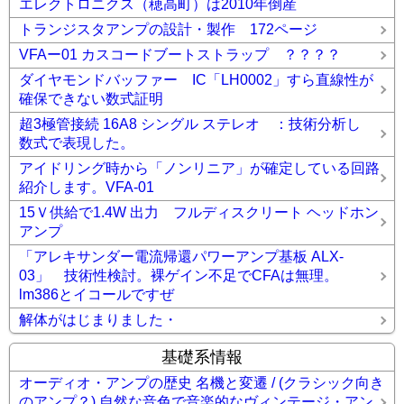
エレクトロニクス（穂高町）は2010年倒産
トランジスタアンプの設計・製作 172ページ
VFAー01 カスコードブートストラップ ？？？？
ダイヤモンドバッファー IC「LH0002」すら直線性が
確保できない数式証明
超3極管接続 16A8 シングル ステレオ ：技術分析し
数式で表現した。
アイドリング時から「ノンリニア」が確定している回路
紹介します。VFA-01
15Ｖ供給で1.4W 出力 フルディスクリート ヘッドホン
アンプ
「アレキサンダー電流帰還パワーアンプ基板 ALX-
03」 技術性検討。裸ゲイン不足でCFAは無理。
lm386とイコールですぜ
解体がはじまりました・
基礎系情報
オーディオ・アンプの歴史 名機と変遷 / (クラシック向き
のアンプ？) 自然な音色で音楽的なヴィンテージ・アン