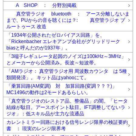
A SHOP ： 分野別掲載
真空管ラジオ bluetooth ： アース分離しないま
まで、PUからの音を聴くには？: 真空管ラジオ ブ
ルートゥース 改造
「1934年公開されたゼロバイアス回路」を、
「Rickenbacher エレキアンプ会社がグリッドリーク
biasと呼んだのが1937年」。
「3端子レギュレータ起因のノイズは100kHz～3MHz」
とメーカーから公開済み。長波～短波帯。
「AMラジオ： 真空管ラジオ用 周波数カウンタ は 5種
類開発済」。 キット品はyahooにて。
「乗算回路(AM変調) 対 加算回路(変調？？？)」
MC1496の動作は2モードあるらしい。
「真空管ラジオのレストア品、整備品」の闇。「ヒータ
結線が駄目。アースポイント駄目。IFT調整してないラ
ジオ」：低スキル品が主力な流通品
カレントミラー回路における信号レンジ限界の検証要約
書 ： 現実のレンジ限界考