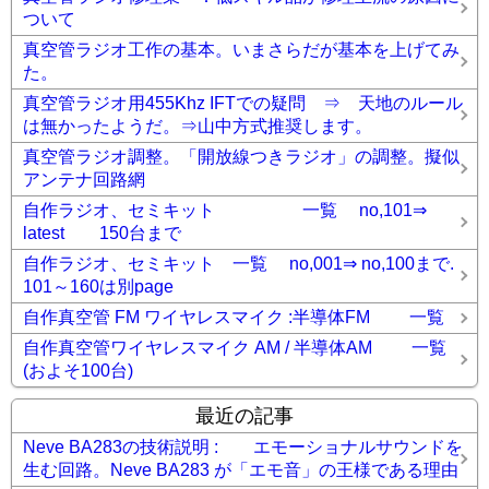
ついて
真空管ラジオ工作の基本。いまさらだが基本を上げてみ
た。
真空管ラジオ用455Khz IFTでの疑問 ⇒ 天地のルール
は無かったようだ。⇒山中方式推奨します。
真空管ラジオ調整。「開放線つきラジオ」の調整。擬似
アンテナ回路網
自作ラジオ、セミキット 一覧 no,101⇒
latest 150台まで
自作ラジオ、セミキット 一覧 no,001⇒ no,100まで.
101～160は別page
自作真空管 FM ワイヤレスマイク :半導体FM 一覧
自作真空管ワイヤレスマイク AM / 半導体AM 一覧
(およそ100台)
最近の記事
Neve BA283の技術説明 : エモーショナルサウンドを
生む回路。Neve BA283 が「エモ音」の王様である理由