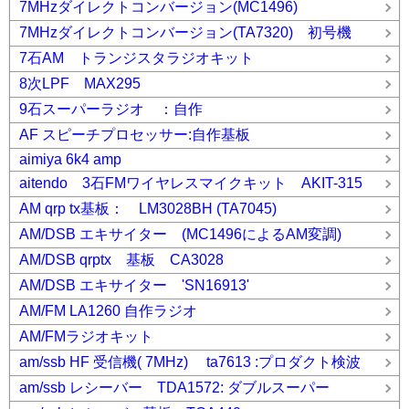
7MHzダイレクトコンバージョン(MC1496)
7MHzダイレクトコンバージョン(TA7320) 初号機
7石AM トランジスタラジオキット
8次LPF MAX295
9石スーパーラジオ ：自作
AF スピーチプロセッサー:自作基板
aimiya 6k4 amp
aitendo 3石FMワイヤレスマイクキット AKIT-315
AM qrp tx基板： LM3028BH (TA7045)
AM/DSB エキサイター (MC1496によるAM変調)
AM/DSB qrptx 基板 CA3028
AM/DSB エキサイター 'SN16913'
AM/FM LA1260 自作ラジオ
AM/FMラジオキット
am/ssb HF 受信機( 7MHz) ta7613 :プロダクト検波
am/ssb レシーバー TDA1572: ダブルスーパー