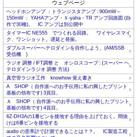
ウェブページ
ヘッドホンアンプ ：トランジスタアンプ : 900mW～
150mW ： YAHAアンプ・Ｘ-yaha・TR アンプ回路図 (自
作で30種)。 IC アンプは別公開中
タイマーIC NE555 でつくれる回路。 ワイヤレスマイ
ク、ワンショット。遅延と発振。
ダブルスーパーヘテロダインを自作しよう。(AM/SSB
受信機 )
ラジオ 調整 / IFT調整 と オシロスコープ : (スーパー ヘ
テロダインラジオ 調整 方法)
真空管ラジオ工作 knowhow 覚え書き
A SHOP（ 自作派へのお手伝用に私の興したプリント
基板の領布です) 3頁目。
Ａ SHOP（ 自作派へのお手伝用に私の興したプリント
基板の領布です) 4頁目。
6Z-DH3Aの1番ピンを接地する理由を上げておく。間抜
けは6番ピンを接地する
audio の歪率計で計測できることは？？。 IC製造工程