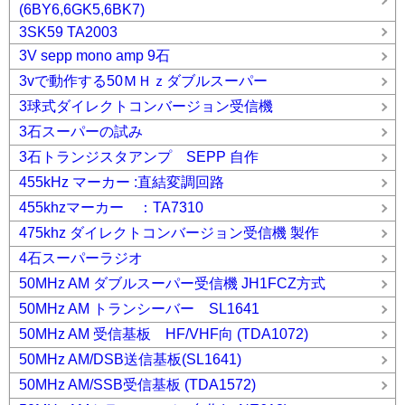
(6BY6,6GK5,6BK7)
3SK59 TA2003
3V sepp mono amp 9石
3vで動作する50ＭＨｚダブルスーパー
3球式ダイレクトコンバージョン受信機
3石スーパーの試み
3石トランジスタアンプ SEPP 自作
455kHz マーカー :直結変調回路
455khzマーカー ：TA7310
475khz ダイレクトコンバージョン受信機 製作
4石スーパーラジオ
50MHz AM ダブルスーパー受信機 JH1FCZ方式
50MHz AM トランシーバー SL1641
50MHz AM 受信基板 HF/VHF向 (TDA1072)
50MHz AM/DSB送信基板(SL1641)
50MHz AM/SSB受信基板 (TDA1572)