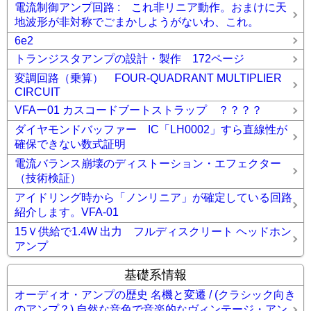
電流制御アンプ回路 : これ非リニア動作。おまけに天
地波形が非対称でごまかしようがないわ、これ。
6e2
トランジスタアンプの設計・製作 172ページ
変調回路（乗算） FOUR-QUADRANT MULTIPLIER
CIRCUIT
VFAー01 カスコードブートストラップ ？？？？
ダイヤモンドバッファー IC「LH0002」すら直線性が
確保できない数式証明
電流バランス崩壊のディストーション・エフェクター
（技術検証）
アイドリング時から「ノンリニア」が確定している回路
紹介します。VFA-01
15Ｖ供給で1.4W 出力 フルディスクリート ヘッドホン
アンプ
基礎系情報
オーディオ・アンプの歴史 名機と変遷 / (クラシック向き
のアンプ？) 自然な音色で音楽的なヴィンテージ・アン