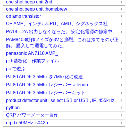
one shot beep unit 2nd
one shot beep unit :homebrew
op amp transistor
OP AMP、インテルCPU、AMD、シグネックス社
PA18-1.2A 出力しなくなった。 安定化電源の修繕中
PAM8403動作ノイズが3Vと強烈。これは捨てるのが正
解。 購入して通電してみた。
panasonic AN7110 AMP_
pcb基板化 作業ファイル
picで遊ぶ
PJ-80 ARDF 3.5Mhz を7Mhz化に改造
PJ-80 ARDF 3.5Mhz レシーバー aitendo
PJ-80 ARDF 3.5Mhz レシーバーキット
product detector unit : select LSB or USB , IF=455kHz.
python
QRP パワーメーター自作
qrp-tx 50MHz :s042p