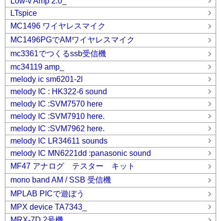
Low-v Amp 2.0_
LTspice
MC1496 ワイヤレスマイク
MC1496PGでAMワイヤレスマイク
mc3361でつくるssb受信機
mc34119 amp_
melody ic sm6201-2l
melody IC : HK322-6 sound
melody IC :SVM7570 here
melody IC :SVM7910 here.
melody IC :SVM7962 here.
melody IC LR34611 sounds
melody IC MN6221dd :panasonic sound
MF47 アナログ テスター キット
mono band AM / SSB 受信機
MPLAB PICで遊ぼう
MPX device TA7343_
MRX-7D 2号機。