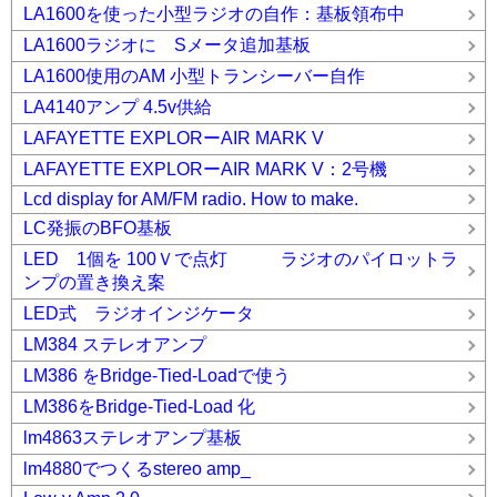
LA1600を使った小型ラジオの自作：基板領布中
LA1600ラジオに Sメータ追加基板
LA1600使用のAM 小型トランシーバー自作
LA4140アンプ 4.5v供給
LAFAYETTE EXPLORーAIR MARK V
LAFAYETTE EXPLORーAIR MARK V：2号機
Lcd display for AM/FM radio. How to make.
LC発振のBFO基板
LED 1個を 100Ｖで点灯 ラジオのパイロットラ
ンプの置き換え案
LED式 ラジオインジケータ
LM384 ステレオアンプ
LM386 をBridge-Tied-Loadで使う
LM386をBridge-Tied-Load 化
lm4863ステレオアンプ基板
lm4880でつくるstereo amp_