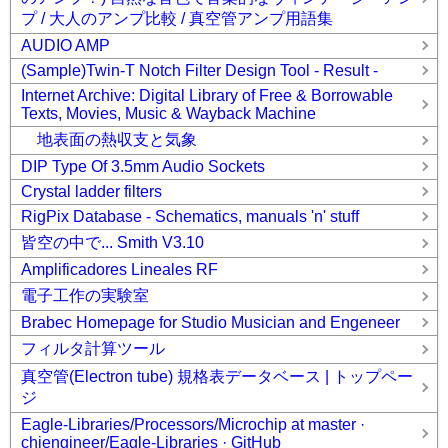
プ / 大人のアンプ比較 / 真空管アンプ用語集
AUDIO AMP
(Sample)Twin-T Notch Filter Design Tool - Result -
Internet Archive: Digital Library of Free & Borrowable
Texts, Movies, Music & Wayback Machine
地表面の熱収支と気象
DIP Type Of 3.5mm Audio Sockets
Crystal ladder filters
RigPix Database - Schematics, manuals 'n' stuff
皆空の中で... Smith V3.10
Amplificadores Lineales RF
電子工作の実験室
Brabec Homepage for Studio Musician and Engeneer
フィルタ計算ツール
真空管(Electron tube) 規格表データベース | トップペー
ジ
Eagle-Libraries/Processors/Microchip at master ·
chiengineer/Eagle-Libraries · GitHub