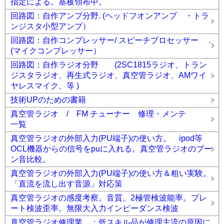
指定による。基板領布中。
回路図：自作アンプ分野. (ヘッドフオンアンプ ・トラ
ンジスタ小型アンプ）
回路図：自作コンプレッサー/ スピーチプロセッサー .
(マイクコンプレッサー）
回路図：自作ラジオ分野 (2SC1815ラジオ、トラン
ジスタラジオ、再生式ラジオ、真空管ラジオ、AMワイ
ヤレスマイク、等 )
技術UPのための書籍
真空管ラジオ / FM チューナー 修理・メンテ
一覧
真空管ラジオの外部入力(PU端子)の使い方。 ipod等
OCL機器からの信号をpuに入れる。真空管ラジオのブー
ン音比較。
真空管ラジオの外部入力(PU端子)の使い方＆粗い実験。
「直流を流し出す音源」対応策
真空管ラジオの感度考察。音質。2極管検波能率。プレ
ート検波歪率。無限大入力インピーダンス検波
真空管ラジオ修理業 ：低スキル品が修理主流の原因に