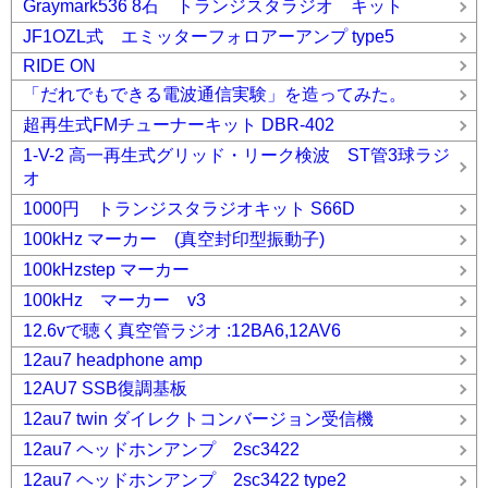
Graymark536 8石 トランジスタラジオ キット
JF1OZL式 エミッターフォロアーアンプ type5
RIDE ON
「だれでもできる電波通信実験」を造ってみた。
超再生式FMチューナーキット DBR-402
1-V-2 高一再生式グリッド・リーク検波 ST管3球ラジ
オ
1000円 トランジスタラジオキット S66D
100kHz マーカー (真空封印型振動子)
100kHzstep マーカー
100kHz マーカー v3
12.6vで聴く真空管ラジオ :12BA6,12AV6
12au7 headphone amp
12AU7 SSB復調基板
12au7 twin ダイレクトコンバージョン受信機
12au7 ヘッドホンアンプ 2sc3422
12au7 ヘッドホンアンプ 2sc3422 type2