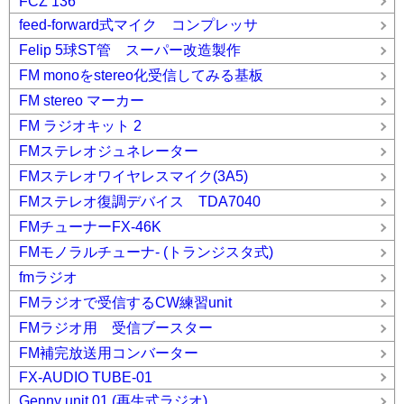
FCZ 136
feed-forward式マイク コンプレッサ
Felip 5球ST管 スーパー改造製作
FM monoをstereo化受信してみる基板
FM stereo マーカー
FM ラジオキット 2
FMステレオジュネレーター
FMステレオワイヤレスマイク(3A5)
FMステレオ復調デバイス TDA7040
FMチューナーFX-46K
FMモノラルチューナ- (トランジスタ式)
fmラジオ
FMラジオで受信するCW練習unit
FMラジオ用 受信ブースター
FM補完放送用コンバーター
FX-AUDIO TUBE-01
Genny unit 01 (再生式ラジオ)