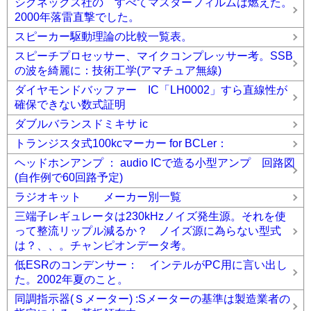
シグネックス社の すべてマスターフィルムは燃えた。
2000年落雷直撃でした。
スピーカー駆動理論の比較一覧表。
スピーチプロセッサー、マイクコンプレッサー考。SSB
の波を綺麗に：技術工学(アマチュア無線)
ダイヤモンドバッファー IC「LH0002」すら直線性が
確保できない数式証明
ダブルバランスドミキサ ic
トランジスタ式100kcマーカー for BCLer：
ヘッドホンアンプ ： audio ICで造る小型アンプ 回路図
(自作例で60回路予定)
ラジオキット メーカー別一覧
三端子レギュレータは230kHzノイズ発生源。それを使
って整流リップル減るか？ ノイズ源に為らない型式
は？、、。チャンピオンデータ考。
低ESRのコンデンサー： インテルがPC用に言い出し
た。2002年夏のこと。
同調指示器(Ｓメーター) :Sメーターの基準は製造業者の