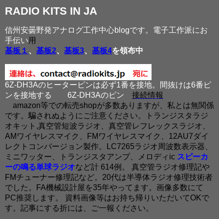
RADIO KITS IN JA
信州安曇野発アナログ工作中心blogです。電子工作派にお
手伝い
用
基板１
、
基板2
、
基板3
、
基板4
を領布中
6Z-DH3Aのヒーターピンは必ず1番を接地。間抜けは6番ピ
ンを接地する
6Z-DH3Aのピン
接続情報
amazon等での転売shopが多数ありますが、私とは無関係
です。騙されぬようにご注意ください。トランジスタラジ
オキット,真空管短波ラジオ、真空管レフレックスラジオ、
AMワイヤレスマイク、FMワイヤレスマイク、12AU7ダイ
レクトコンバージョン製作。LC7265ラジオ周波数表示器、
ミニワッター、トランジスタアンプ、メロディic
スピーカ
ーの鳴る単球ラジオ
など計 614例。 真空管ラジオ修理記や
FMチューナー修理記など。20代は半導体ラジオ修理技術者
でした。FA機械設計屋を35年やってます。画像多数にて
PC推奨します。 資料画像等はお持ち帰りいただいてOKで
す。記事にする折には、ご一報ください。