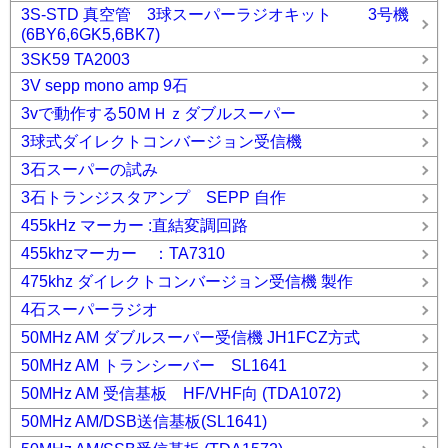
3S-STD 真空管 3球スーパーラジオキット 3号機
(6BY6,6GK5,6BK7)
3SK59 TA2003
3V sepp mono amp 9石
3vで動作する50ＭＨｚダブルスーパー
3球式ダイレクトコンバージョン受信機
3石スーパーの試み
3石トランジスタアンプ SEPP 自作
455kHz マーカー :直結変調回路
455khzマーカー ：TA7310
475khz ダイレクトコンバージョン受信機 製作
4石スーパーラジオ
50MHz AM ダブルスーパー受信機 JH1FCZ方式
50MHz AM トランシーバー SL1641
50MHz AM 受信基板 HF/VHF向 (TDA1072)
50MHz AM/DSB送信基板(SL1641)