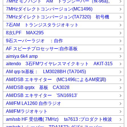
7MHz モノバンド AM トランシーバー（rk-96a)。
7MHzダイレクトコンバージョン(MC1496)
7MHzダイレクトコンバージョン(TA7320) 初号機
7石AM トランジスタラジオキット
8次LPF MAX295
9石スーパーラジオ ：自作
AF スピーチプロセッサー:自作基板
aimiya 6k4 amp
aitendo 3石FMワイヤレスマイクキット AKIT-315
AM qrp tx基板： LM3028BH (TA7045)
AM/DSB エキサイター (MC1496によるAM変調)
AM/DSB qrptx 基板 CA3028
AM/DSB エキサイター 'SN16913'
AM/FM LA1260 自作ラジオ
AM/FMラジオキット
am/ssb HF 受信機( 7MHz) ta7613 :プロダクト検波