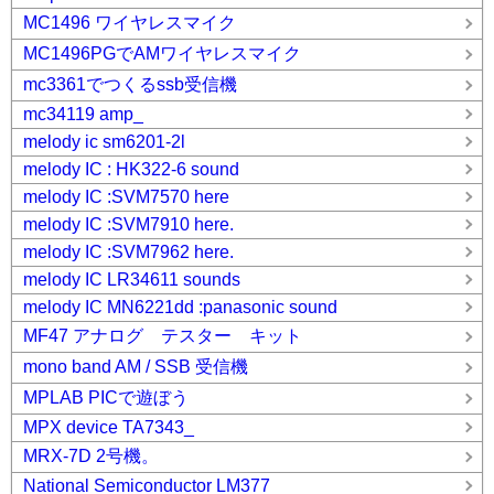
MC1496 ワイヤレスマイク
MC1496PGでAMワイヤレスマイク
mc3361でつくるssb受信機
mc34119 amp_
melody ic sm6201-2l
melody IC : HK322-6 sound
melody IC :SVM7570 here
melody IC :SVM7910 here.
melody IC :SVM7962 here.
melody IC LR34611 sounds
melody IC MN6221dd :panasonic sound
MF47 アナログ テスター キット
mono band AM / SSB 受信機
MPLAB PICで遊ぼう
MPX device TA7343_
MRX-7D 2号機。
National Semiconductor LM377