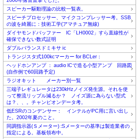
2000年落雷直撃でした。
スピーカー駆動理論の比較一覧表。
スピーチプロセッサー、マイクコンプレッサー考。SSB
の波を綺麗に：技術工学(アマチュア無線)
ダイヤモンドバッファー IC「LH0002」すら直線性が
確保できない数式証明
ダブルバランスドミキサ ic
トランジスタ式100kcマーカー for BCLer：
ヘッドホンアンプ ： audio ICで造る小型アンプ 回路図
(自作例で60回路予定)
ラジオキット メーカー別一覧
三端子レギュレータは230kHzノイズ発生源。それを使
って整流リップル減るか？ ノイズ源に為らない型式
は？、、。チャンピオンデータ考。
低ESRのコンデンサー： インテルがPC用に言い出し
た。2002年夏のこと。
同調指示器(Ｓメーター) :Sメーターの基準は製造業者の
指定による。基板領布中。