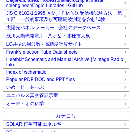
Eagle-Libraries/Processors/Microchip at master ·
chiengineer/Eagle-Libraries · GitHub
JIS C 6102-1:1998 ＡＭ／ＦＭ放送受信機試験方法 第
１部：一般的事項及び可聴周波測定を含む試験
太陽光パネル メーカー - 会社のデータベース
浅川太陽光発電所 - 八ヶ岳・北杜市大泉 -
LC共振の周波数 - 高精度計算サイト
Frank's electron Tube Data sheets
Heathkit Schematic and Manual Archive | Vintage Radio
Info
Index of /schematic
Popular PDF DOC and PPT files
いめーじ あっぷ
ユニパルス真空管展示室
オーディオの科学
カテゴリ
SOLAR 再生可能エネルギー