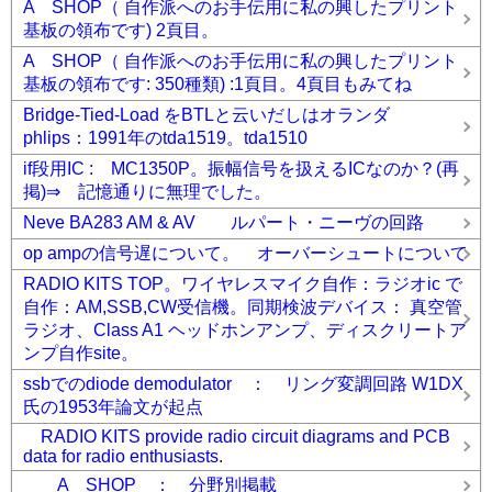
A SHOP（ 自作派へのお手伝用に私の興したプリント
基板の領布です) 2頁目。
A SHOP（ 自作派へのお手伝用に私の興したプリント
基板の領布です: 350種類) :1頁目。4頁目もみてね
Bridge-Tied-Load をBTLと云いだしはオランダ
phlips：1991年のtda1519。tda1510
if段用IC : MC1350P。振幅信号を扱えるICなのか？(再
掲)⇒ 記憶通りに無理でした。
Neve BA283 AM & AV ルパート・ニーヴの回路
op ampの信号遅について。 オーバーシュートについて
RADIO KITS TOP。ワイヤレスマイク自作：ラジオic で
自作：AM,SSB,CW受信機。同期検波デバイス： 真空管
ラジオ、Class A1 ヘッドホンアンプ、ディスクリートア
ンプ自作site。
ssbでのdiode demodulator ： リング変調回路 W1DX
氏の1953年論文が起点
RADIO KITS provide radio circuit diagrams and PCB
data for radio enthusiasts.
A SHOP ： 分野別掲載