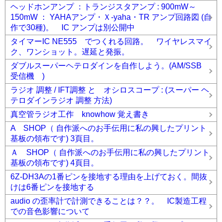
ヘッドホンアンプ ：トランジスタアンプ : 900mW～
150mW ： YAHAアンプ・Ｘ-yaha・TR アンプ回路図 (自
作で30種)。 IC アンプは別公開中
タイマーIC NE555 でつくれる回路。 ワイヤレスマイ
ク、ワンショット。遅延と発振。
ダブルスーパーヘテロダインを自作しよう。(AM/SSB
受信機 )
ラジオ 調整 / IFT調整 と オシロスコープ : (スーパー ヘ
テロダインラジオ 調整 方法)
真空管ラジオ工作 knowhow 覚え書き
A SHOP（ 自作派へのお手伝用に私の興したプリント
基板の領布です) 3頁目。
Ａ SHOP（ 自作派へのお手伝用に私の興したプリント
基板の領布です) 4頁目。
6Z-DH3Aの1番ピンを接地する理由を上げておく。間抜
けは6番ピンを接地する
audio の歪率計で計測できることは？？。 IC製造工程
での音色影響について