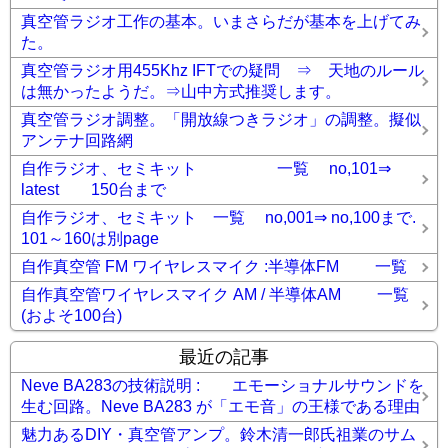
真空管ラジオ工作の基本。いまさらだが基本を上げてみ
た。
真空管ラジオ用455Khz IFTでの疑問 ⇒ 天地のルール
は無かったようだ。⇒山中方式推奨します。
真空管ラジオ調整。「開放線つきラジオ」の調整。擬似
アンテナ回路網
自作ラジオ、セミキット 一覧 no,101⇒
latest 150台まで
自作ラジオ、セミキット 一覧 no,001⇒ no,100まで.
101～160は別page
自作真空管 FM ワイヤレスマイク :半導体FM 一覧
自作真空管ワイヤレスマイク AM / 半導体AM 一覧
(およそ100台)
最近の記事
Neve BA283の技術説明 : エモーショナルサウンドを
生む回路。Neve BA283 が「エモ音」の王様である理由
魅力あるDIY・真空管アンプ。鈴木清一郎氏祖業のサム