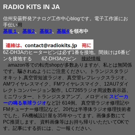
RADIO KITS IN JA
信州安曇野発アナログ工作中心blogです。電子工作派にお
手伝い
用
基板１
、
基板2
、
基板3
、
基板4
を領布中
6Z-DH3Aのヒーターピンは必ず1番を接地。間抜けは6番ピ
ンを接地する
6Z-DH3Aのピン
接続情報
amazon等での転売shopが多数ありますが、私とは無関係
です。騙されぬようにご注意ください。トランジスタラジ
オキット,真空管短波ラジオ、真空管レフレックスラジオ、
AMワイヤレスマイク、FMワイヤレスマイク、12AU7ダイ
レクトコンバージョン製作。LC7265ラジオ周波数表示器、
ミニワッター、トランジスタアンプ、メロディic
スピーカ
ーの鳴る単球ラジオ
など計 614例。 真空管ラジオ修理記や
FMチューナー修理記など。20代は半導体ラジオ修理技術者
でした。FA機械設計屋を35年やってます。画像多数にて
PC推奨します。 資料画像等はお持ち帰りいただいてOKで
す。記事にする折には、ご一報ください。