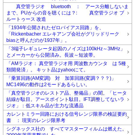
真空管ラジオ bluetooth ： アース分離しないま
まで、PUからの音を聴くには？: 真空管ラジオ ブ
ルートゥース 改造
「1934年公開されたゼロバイアス回路」を、
「Rickenbacher エレキアンプ会社がグリッドリーク
biasと呼んだのが1937年」。
「3端子レギュレータ起因のノイズは100kHz～3MHz」
とメーカーから公開済み。長波～短波帯。
「AMラジオ： 真空管ラジオ用 周波数カウンタ は 5種
類開発済」。 キット品はyahooにて。
「乗算回路(AM変調) 対 加算回路(変調？？？)」
MC1496の動作は2モードあるらしい。
「真空管ラジオのレストア品、整備品」の闇。「ヒータ
結線が駄目。アースポイント駄目。IFT調整してないラ
ジオ」：低スキル品が主力な流通品
カレントミラー回路における信号レンジ限界の検証要約
書 ： 現実のレンジ限界考
シグネックス社の すべてマスターフィルムは燃えた。