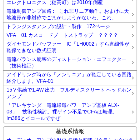
エレクトロニクス（穂高町）は2010年倒産
電流制御アンプ回路 : これ非リニア動作。おまけに天
地波形が非対称でごまかしようがないわ、これ。
トランジスタアンプの設計・製作 172ページ
VFAー01 カスコードブートストラップ ？？？？
ダイヤモンドバッファー IC「LH0002」すら直線性が
確保できない数式証明
電流バランス崩壊のディストーション・エフェクター
（技術検証）
アイドリング時から「ノンリニア」が確定している回路
紹介します。VFA-01
15Ｖ供給で1.4W 出力 フルディスクリート ヘッドホン
アンプ
「アレキサンダー電流帰還パワーアンプ基板 ALX-
03」 技術性検討。裸ゲイン不足でCFAは無理。
lm386とイコールですぜ
基礎系情報