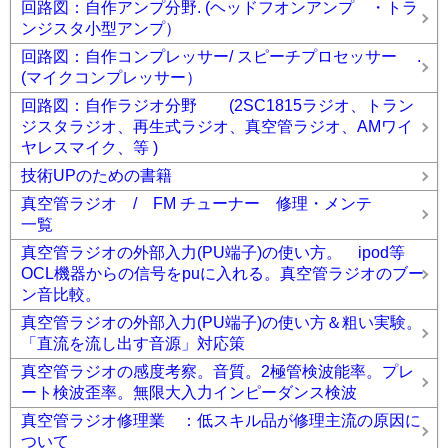
回路図：自作アンプ分野. (ヘッドフオンアンプ ・トラ
ンジスタ小型アンプ）
回路図：自作コンプレッサー/ スピーチプロセッサー .
(マイクコンプレッサー）
回路図：自作ラジオ分野 (2SC1815ラジオ、トラン
ジスタラジオ、再生式ラジオ、真空管ラジオ、AMワイ
ヤレスマイク、等 )
技術UPのための書籍
真空管ラジオ / FM チューナー 修理・メンテ
一覧
真空管ラジオの外部入力(PU端子)の使い方。 ipod等
OCL機器からの信号をpuに入れる。真空管ラジオのブー
ン音比較。
真空管ラジオの外部入力(PU端子)の使い方＆粗い実験。
「直流を流し出す音源」対応策
真空管ラジオの感度考察。音質。2極管検波能率。プレ
ート検波歪率。無限大入力インピーダンス検波
真空管ラジオ修理業 ：低スキル品が修理主流の原因に
ついて