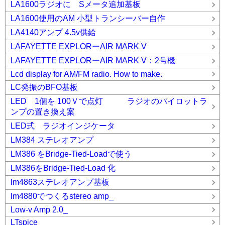
LA1600ラジオに Sメータ追加基板
LA1600使用のAM 小型トランシーバー自作
LA4140アンプ 4.5v供給
LAFAYETTE EXPLORーAIR MARK V
LAFAYETTE EXPLORーAIR MARK V：2号機
Lcd display for AM/FM radio. How to make.
LC発振のBFO基板
LED 1個を 100Ｖで点灯 ラジオのパイロットラ
ンプの置き換え案
LED式 ラジオインジケータ
LM384 ステレオアンプ
LM386 をBridge-Tied-Loadで使う
LM386をBridge-Tied-Load 化
lm4863ステレオアンプ基板
lm4880でつくるstereo amp_
Low-v Amp 2.0_
LTspice